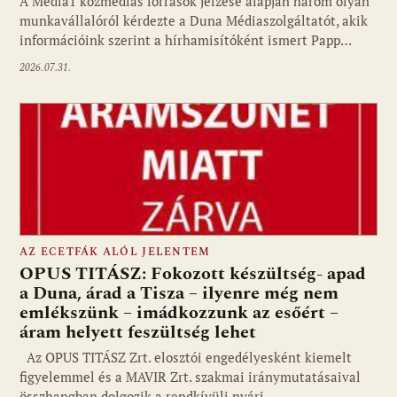
A Media1 közmédiás források jelzése alapján három olyan
munkavállalóról kérdezte a Duna Médiaszolgáltatót, akik
információink szerint a hírhamisítóként ismert Papp…
2026.07.31.
AZ ECETFÁK ALÓL JELENTEM
OPUS TITÁSZ: Fokozott készültség- apad
a Duna, árad a Tisza – ilyenre még nem
emlékszünk – imádkozzunk az esőért –
áram helyett feszültség lehet
Az OPUS TITÁSZ Zrt. elosztói engedélyesként kiemelt
figyelemmel és a MAVIR Zrt. szakmai iránymutatásaival
összhangban dolgozik a rendkívüli nyári…