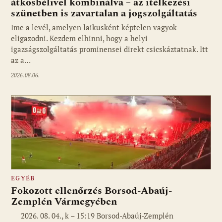
átkosbélivel kombinálva – az itélkezési
szünetben is zavartalan a jogszolgáltatás
Ime a levél, amelyen laikusként képtelen vagyok
eligazodni. Kezdem elhinni, hogy a helyi
igazságszolgáltatás prominensei direkt csicskáztatnak. Itt
az a…
2026.08.06.
EGYÉB
Fokozott ellenőrzés Borsod-Abaúj-
Zemplén Vármegyében
2026. 08. 04., k – 15:19 Borsod-Abaúj-Zemplén