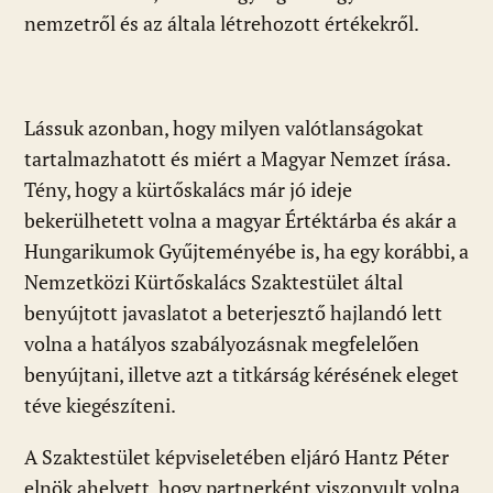
nemzetről és az általa létrehozott értékekről.
Lássuk azonban, hogy milyen valótlanságokat
tartalmazhatott és miért a Magyar Nemzet írása.
Tény, hogy a kürtőskalács már jó ideje
bekerülhetett volna a magyar Értéktárba és akár a
Hungarikumok Gyűjteményébe is, ha egy korábbi, a
Nemzetközi Kürtőskalács Szaktestület által
benyújtott javaslatot a beterjesztő hajlandó lett
volna a hatályos szabályozásnak megfelelően
benyújtani, illetve azt a titkárság kérésének eleget
téve kiegészíteni.
A Szaktestület képviseletében eljáró Hantz Péter
elnök ahelyett, hogy partnerként viszonyult volna