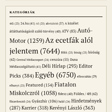
KATEGÓRIÁK
24.hu
(41)
akvizíció
(37)
A közélet
AI
(25)
4iG
(23)
Autó-
ATV
(83)
átláthatóságáról szóló törvény
(40)
Az ecetfák alól
Motor
(1259)
jelentem
(7644)
bíróság
Blikk
(25)
bírság
(25)
(62)
cenzúra
(55)
Duna
Central Médiacsoport
(24)
Editor
Déli Hírlap
(293)
Médiaszolgáltató
(41)
Egyéb
(6750)
Picks
(384)
elbocsátás
(29)
Fiatalon
Featured
(154)
elhunyt
(23)
Miskolczról
(1058)
Földes / 4H
(62)
fidesz
(40)
Hirdetmények
Gyászhír
(106)
főszerkesztő
(24)
halál
(24)
(287)
Karrier
(318)
Kerényi László
(363)