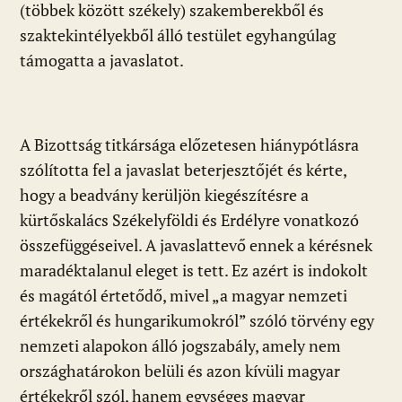
(többek között székely) szakemberekből és
szaktekintélyekből álló testület egyhangúlag
támogatta a javaslatot.
A Bizottság titkársága előzetesen hiánypótlásra
szólította fel a javaslat beterjesztőjét és kérte,
hogy a beadvány kerüljön kiegészítésre a
kürtőskalács Székelyföldi és Erdélyre vonatkozó
összefüggéseivel. A javaslattevő ennek a kérésnek
maradéktalanul eleget is tett. Ez azért is indokolt
és magától értetődő, mivel „a magyar nemzeti
értékekről és hungarikumokról” szóló törvény egy
nemzeti alapokon álló jogszabály, amely nem
országhatárokon belüli és azon kívüli magyar
értékekről szól, hanem egységes magyar