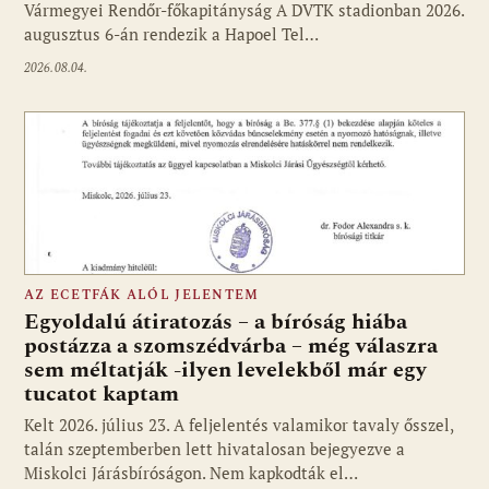
Vármegyei Rendőr-főkapitányság A DVTK stadionban 2026.
augusztus 6-án rendezik a Hapoel Tel…
2026.08.04.
AZ ECETFÁK ALÓL JELENTEM
Egyoldalú átiratozás – a bíróság hiába
postázza a szomszédvárba – még válaszra
sem méltatják -ilyen levelekből már egy
tucatot kaptam
Kelt 2026. július 23. A feljelentés valamikor tavaly ősszel,
talán szeptemberben lett hivatalosan bejegyezve a
Miskolci Járásbíróságon. Nem kapkodták el…