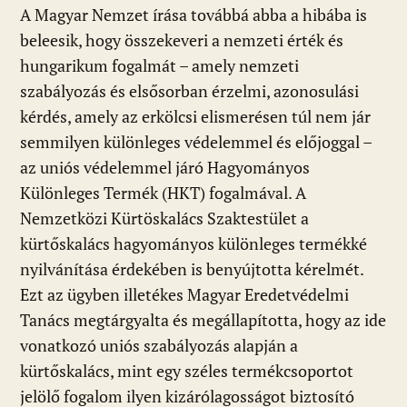
A Magyar Nemzet írása továbbá abba a hibába is
beleesik, hogy összekeveri a nemzeti érték és
hungarikum fogalmát – amely nemzeti
szabályozás és elsősorban érzelmi, azonosulási
kérdés, amely az erkölcsi elismerésen túl nem jár
semmilyen különleges védelemmel és előjoggal –
az uniós védelemmel járó Hagyományos
Különleges Termék (HKT) fogalmával. A
Nemzetközi Kürtöskalács Szaktestület a
kürtőskalács hagyományos különleges termékké
nyilvánítása érdekében is benyújtotta kérelmét.
Ezt az ügyben illetékes Magyar Eredetvédelmi
Tanács megtárgyalta és megállapította, hogy az ide
vonatkozó uniós szabályozás alapján a
kürtőskalács, mint egy széles termékcsoportot
jelölő fogalom ilyen kizárólagosságot biztosító