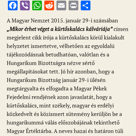
F
Vi
W
R
E
Pr
O
ac
b
h
e
m
in
ss
A Magyar Nemzet 2015. január 29-i számában
e
er
at
d
ai
t
za
„Mikor érhet véget a kürtőskalács kálváriája”
címen
b
s
di
l
m
megjelent cikk írója a kürtőskalács körül kialakult
o
A
t
e
helyzetet ismertetve, vélhetően az egyoldalú
o
p
g
tájékozódásnak betudhatóan, valótlan és a
k
p
Hungarikum Bizottságra nézve sértő
megállapításokat tett. Jó hír azonban, hogy a
Hungarikum Bizottság január 29-i ülésén
megtárgyalta és elfogadta a Magyar Pékek
Fejedelmi rendjének azon javaslatát, hogy a
kürtőskalács, mint székely, magyar és erdélyi
közkedvelt és közismert sütemény kerüljön be a
hungarikummá válás előszobájának tekinthető
Magyar Értéktárba. A neves hazai és határon túli