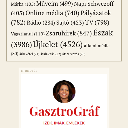
Műveim
(499)
Napi Schwezoff
Márka
(105)
Online média
(740)
Pályázatok
(405)
(782)
TV
(798)
Sajtó
(423)
Rádió
(284)
Észak
Zsaruhírek
(847)
Vágatlanul
(119)
Újkelet
(4526)
(3986)
állami média
(80)
átszervezés
(26)
árbevétel
(21)
átalakítás
(22)
HIRDETÉS