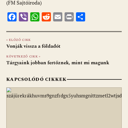
(FM Sajtóiroda)
F
Vi
W
R
E
Pr
O
ac
b
h
e
m
in
ss
e
er
at
d
ai
t
za
« ELŐZŐ CIKK
b
s
di
l
m
Vonják vissza a földadót
o
A
t
e
KÖVETKEZŐ CIKK »
o
p
g
Tárgyaink jobban fertőznek, mint mi magunk
k
p
KAPCSOLÓDÓ CIKKEK