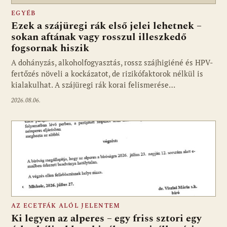
EGYÉB
Ezek a szájüregi rák első jelei lehetnek –
sokan aftának vagy rosszul illeszkedő
fogsornak hiszik
A dohányzás, alkoholfogyasztás, rossz szájhigiéné és HPV-
fertőzés növeli a kockázatot, de rizikófaktorok nélkül is
kialakulhat. A szájüregi rák korai felismerése…
2026.08.06.
AZ ECETFÁK ALÓL JELENTEM
Ki legyen az alperes – egy friss sztori egy