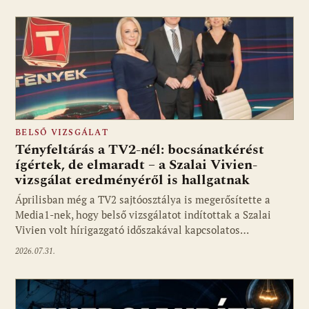
BELSŐ VIZSGÁLAT
Tényfeltárás a TV2-nél: bocsánatkérést
ígértek, de elmaradt – a Szalai Vivien-
vizsgálat eredményéről is hallgatnak
Áprilisban még a TV2 sajtóosztálya is megerősítette a
Media1-nek, hogy belső vizsgálatot indítottak a Szalai
Vivien volt hírigazgató időszakával kapcsolatos…
2026.07.31.