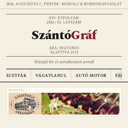
2026. AUGUSZTUS 7., PÉNTEK · MISKOLC & BORSOD
KAPCSOLAT
XIV. ÉVFOLYAM
2026 / 32. LAPSZÁM
Szántó
Gráf
ÁRA: INGYENES
ALAPÍTVA 2013
Háztáji hír és szórakoztató portál
ECETFÁK
VÁGATLANUL
AUTÓ-MOTOR
ÉSZA
HIRDETÉS