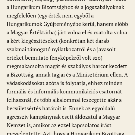
a Hungarikum Bizottsághoz és a jogszabályoknak
megfelelően (egy érték nem egyből a
Hungarikumok Gyűjteményébe kerül, hanem előbb
a Magyar Értéktárba) járt volna el és csatolta volna
a kért kiegészítéseket (konkrétan két darab
szakmai támogató nyilatkozatról és a javasolt
értéket bemutató fényképekről volt szó)
megmakacsolta magát és szabályos harcot kezdett
a Bizottság, annak tagjai és a Minisztérium ellen. A
vádaskodásokat azóta is folytatja, ehhez minden
formális és informális kommunikációs csatornát
felhasznál, és több alkalommal feszegette akár a
becsületsértés határait is. Ennek az egyoldalú
agresszív kampánynak esett áldozatul a Magyar
Nemzet is, amikor az ezzel kapcsolatos írást
megjelentette. Azt, hogy a Hungarikum Bizottság