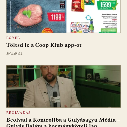
EGYÉB
Töltsd le a Coop Klub app-ot
2026.08.03.
BEOLVADÁS
Beolvad a Kontrollba a Gulyáságyú Média –
Gulyás Balázs a kormányközeli lap