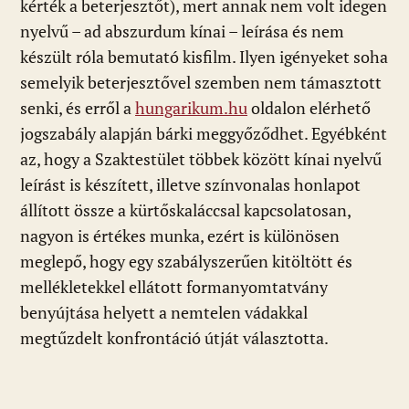
kérték a beterjesztőt), mert annak nem volt idegen
nyelvű – ad abszurdum kínai – leírása és nem
készült róla bemutató kisfilm. Ilyen igényeket soha
semelyik beterjesztővel szemben nem támasztott
senki, és erről a
hungarikum.hu
oldalon elérhető
jogszabály alapján bárki meggyőződhet. Egyébként
az, hogy a Szaktestület többek között kínai nyelvű
leírást is készített, illetve színvonalas honlapot
állított össze a kürtőskaláccsal kapcsolatosan,
nagyon is értékes munka, ezért is különösen
meglepő, hogy egy szabályszerűen kitöltött és
mellékletekkel ellátott formanyomtatvány
benyújtása helyett a nemtelen vádakkal
megtűzdelt konfrontáció útját választotta.