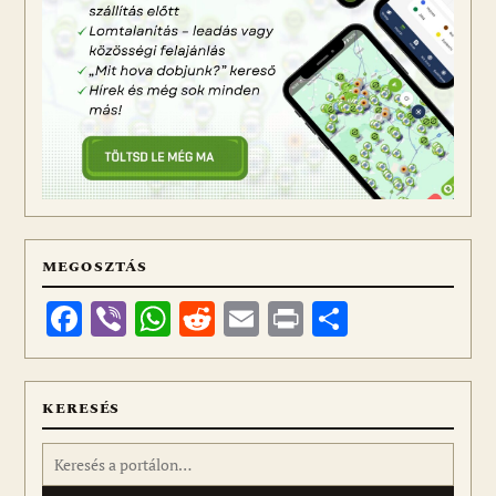
MEGOSZTÁS
Facebook
Viber
WhatsApp
Reddit
Email
Print
Ossza
meg
KERESÉS
Keresés: