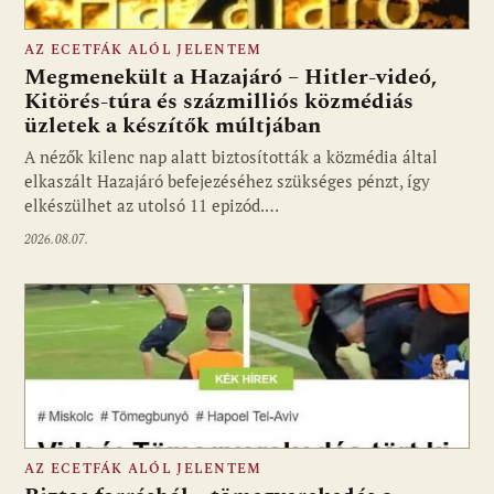
AZ ECETFÁK ALÓL JELENTEM
Megmenekült a Hazajáró – Hitler-videó,
Kitörés-túra és százmilliós közmédiás
üzletek a készítők múltjában
Fotó: media1.hu
A nézők kilenc nap alatt biztosították a közmédia által
elkaszált Hazajáró befejezéséhez szükséges pénzt, így
elkészülhet az utolsó 11 epizód.…
2026.08.07.
AZ ECETFÁK ALÓL JELENTEM