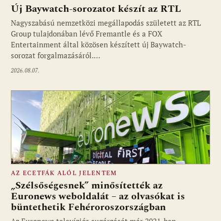
Új Baywatch-sorozatot készít az RTL
Nagyszabású nemzetközi megállapodás született az RTL
Group tulajdonában lévő Fremantle és a FOX
Fotó: media1.hu
Entertainment által közösen készített új Baywatch-
sorozat forgalmazásáról.…
2026.08.07.
AZ ECETFÁK ALÓL JELENTEM
„Szélsőségesnek” minősítették az
Euronews weboldalát – az olvasókat is
büntethetik Fehéroroszországban
Fotó: media1.hu
Az Euronews televíziós sugárzását már 2021-ben