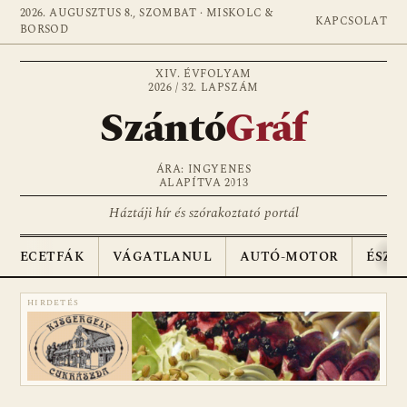
2026. AUGUSZTUS 8., SZOMBAT · MISKOLC &
KAPCSOLAT
BORSOD
XIV. ÉVFOLYAM
2026 / 32. LAPSZÁM
Szántó
Gráf
ÁRA: INGYENES
ALAPÍTVA 2013
Háztáji hír és szórakoztató portál
ECETFÁK
VÁGATLANUL
AUTÓ-MOTOR
ÉSZA
HIRDETÉS