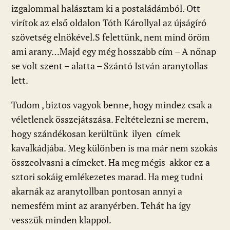
izgalommal halásztam ki a postaládámból. Ott
virítok az első oldalon Tóth Károllyal az újságíró
szövetség elnökével.S felettünk, nem mind öröm
ami arany…Majd egy még hosszabb cím – A nőnap
se volt szent – alatta – Szántó István aranytollas
lett.
Tudom , biztos vagyok benne, hogy mindez csak a
véletlenek összejátszása. Feltételezni se merem,
hogy szándékosan kerültünk ilyen címek
kavalkádjába. Meg különben is ma már nem szokás
összeolvasni a címeket. Ha meg mégis akkor ez a
sztori sokáig emlékezetes marad. Ha meg tudni
akarnák az aranytollban pontosan annyi a
nemesfém mint az aranyérben. Tehát ha így
vesszük minden klappol.