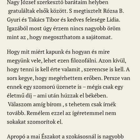
Nagy József szerkesztő barátaim helyben
gratuláltak elsők között. S megtisztelt Rózsa B.
Gyuri és Takács Tibor és kedves felesége Lidia.
Igazából most úgy érzem nincs nagyobb öröm
mint az , hogy megoszthatom a sajátomat.
Hogy mit miért kapunk és hogyan és mire
megyünk vele, lehet ezen filozofálni. Azon kívül,
hogy tenni is kell érte valamit , szerencse is kell. A
sors kegye, hogy megérhettem erőben. Persze van
ennek egy szomorú üzenete is – mégis csak egy
életmű díj – ami után húzzak el békében.
Válaszom amíg bírom , s tehetem csak írnék
tovább. Remélem ezzel az ígéretemmel nem
sokakat szomorítok el.
Apropó a mai Északot a szokásosnál is nagyobb