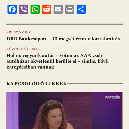
F
Vi
W
R
E
Pr
O
ac
b
h
e
m
in
ss
e
er
at
d
ai
t
za
« ELŐZŐ CIKK
b
s
di
l
m
DRB Bankcsoport – 13 megyét érint a kártalanítás
o
A
t
e
KÖVETKEZŐ CIKK »
o
p
g
Hol ne vegyünk autót – Fóton az AAA cseh
autóházat okvetlenül kerülje el – simlis, bóvli
k
p
kategóriában vannak
KAPCSOLÓDÓ CIKKEK