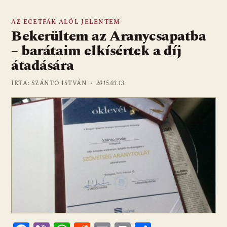
AZ ECETFÁK ALÓL JELENTEM
Bekerültem az Aranycsapatba
– barátaim elkísértek a díj
átadására
ÍRTA: SZÁNTÓ ISTVÁN ·
2015.03.13.