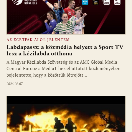
AZ ECETFÁK ALÓL JELENTEM
Labdapassz: a közmédia helyett a Sport TV
lesz a kézilabda otthona
A Magyar Kézilabda Szövetség és az AMC Global Media
Fotó: media1.hu
Central Europe a Media1-hez eljuttatott közleményében
bejelentette, hogy a közöttük létrejött…
2026.08.07.