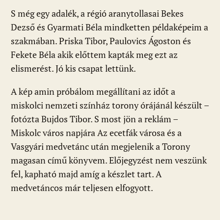
S még egy adalék, a régió aranytollasai Bekes
Dezső és Gyarmati Béla mindketten példaképeim a
szakmában. Priska Tibor, Paulovics Ágoston és
Fekete Béla akik előttem kapták meg ezt az
elismerést. Jó kis csapat lettünk.
A kép amin próbálom megállítani az időt a
miskolci nemzeti színház torony órájánál készült –
fotózta Bujdos Tibor. S most jön a reklám –
Miskolc város napjára Az ecetfák városa és a
Vasgyári medvetánc után megjelenik a Torony
magasan című könyvem. Előjegyzést nem veszünk
fel, kapható majd amíg a készlet tart. A
medvetáncos már teljesen elfogyott.