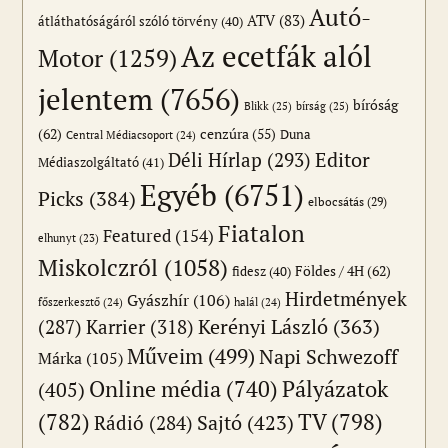
Autó-
ATV
(83)
átláthatóságáról szóló törvény
(40)
Az ecetfák alól
Motor
(1259)
jelentem
(7656)
bíróság
Blikk
(25)
bírság
(25)
(62)
cenzúra
(55)
Duna
Central Médiacsoport
(24)
Editor
Déli Hírlap
(293)
Médiaszolgáltató
(41)
Egyéb
(6751)
Picks
(384)
elbocsátás
(29)
Fiatalon
Featured
(154)
elhunyt
(23)
Miskolczról
(1058)
Földes / 4H
(62)
fidesz
(40)
Hirdetmények
Gyászhír
(106)
főszerkesztő
(24)
halál
(24)
(287)
Karrier
(318)
Kerényi László
(363)
Műveim
(499)
Napi Schwezoff
Márka
(105)
Online média
(740)
Pályázatok
(405)
(782)
TV
(798)
Sajtó
(423)
Rádió
(284)