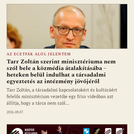
AZ ECETFÁK ALÓL JELENTEM
Tarr Zoltán szerint minisztériuma nem
szól bele a közmédia átalakításába –
heteken belül indulhat a társadalmi
Fotó: media1.hu
egyeztetés az intézmény jövőjéről
Tarr Zoltán, a társadalmi kapcsolatokért és kultúráért
felelős minisztérium vezetője egy friss videóban azt
állítja, hogy a tárca nem szól…
2026.08.07.