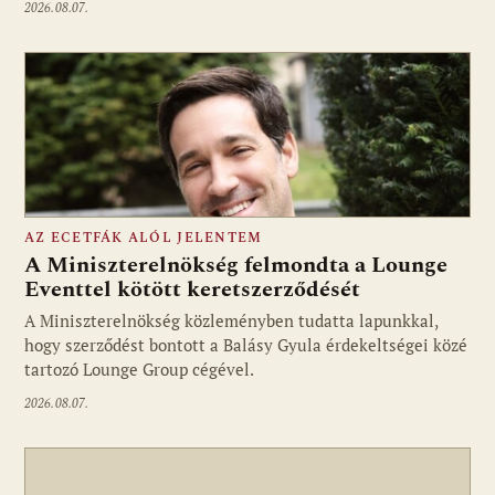
2026.08.07.
AZ ECETFÁK ALÓL JELENTEM
A Miniszterelnökség felmondta a Lounge
Eventtel kötött keretszerződését
A Miniszterelnökség közleményben tudatta lapunkkal,
Fotó: media1.hu
hogy szerződést bontott a Balásy Gyula érdekeltségei közé
tartozó Lounge Group cégével.
2026.08.07.