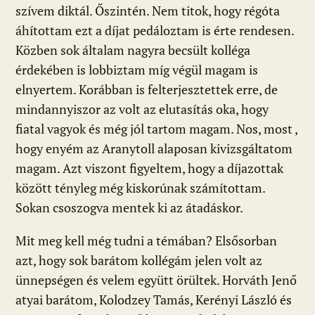
szívem diktál. Őszintén. Nem titok, hogy régóta
áhítottam ezt a díjat pedáloztam is érte rendesen.
Közben sok általam nagyra becsült kolléga
érdekében is lobbiztam míg végül magam is
elnyertem. Korábban is felterjesztettek erre, de
mindannyiszor az volt az elutasítás oka, hogy
fiatal vagyok és még jól tartom magam. Nos, most ,
hogy enyém az Aranytoll alaposan kivizsgáltatom
magam. Azt viszont figyeltem, hogy a díjazottak
között tényleg még kiskorúnak számítottam.
Sokan csoszogva mentek ki az átadáskor.
Mit meg kell még tudni a témában? Elsősorban
azt, hogy sok barátom kollégám jelen volt az
ünnepségen és velem együtt örültek. Horváth Jenő
atyai barátom, Kolodzey Tamás, Kerényi László és