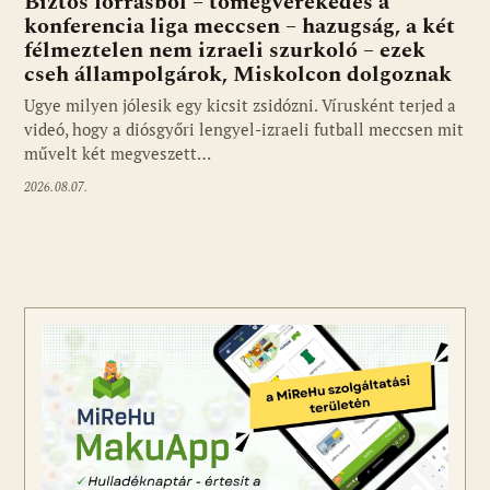
Biztos forrásból – tömegverekedés a
konferencia liga meccsen – hazugság, a két
félmeztelen nem izraeli szurkoló – ezek
cseh állampolgárok, Miskolcon dolgoznak
Ugye milyen jólesik egy kicsit zsidózni. Vírusként terjed a
videó, hogy a diósgyőri lengyel-izraeli futball meccsen mit
művelt két megveszett…
2026.08.07.