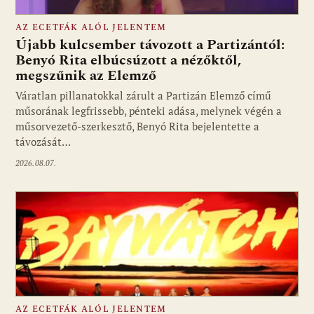
AZ ECETFÁK ALÓL JELENTEM
Újabb kulcsember távozott a Partizántól:
Benyó Rita elbúcsúzott a nézőktől,
megszűnik az Elemző
Fotó: media1.hu
Váratlan pillanatokkal zárult a Partizán Elemző című
műsorának legfrissebb, pénteki adása, melynek végén a
műsorvezető-szerkesztő, Benyó Rita bejelentette a
távozását…
2026.08.07.
AZ ECETFÁK ALÓL JELENTEM