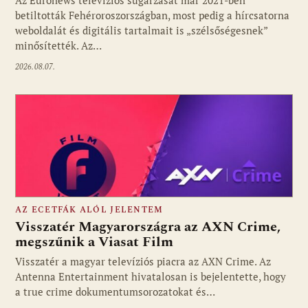
betiltották Fehéroroszországban, most pedig a hírcsatorna
weboldalát és digitális tartalmait is „szélsőségesnek”
minősítették. Az…
2026.08.07.
AZ ECETFÁK ALÓL JELENTEM
Visszatér Magyarországra az AXN Crime,
megszűnik a Viasat Film
Visszatér a magyar televíziós piacra az AXN Crime. Az
Fotó: media1.hu
Antenna Entertainment hivatalosan is bejelentette, hogy
a true crime dokumentumsorozatokat és…