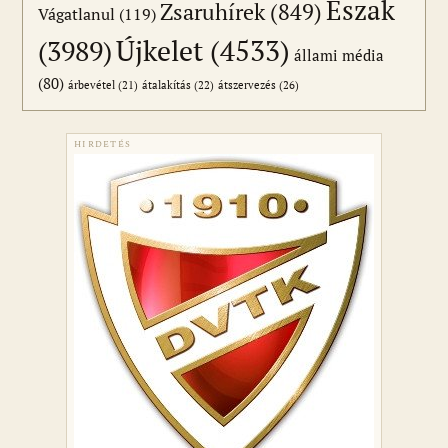
Észak
Zsaruhírek
(849)
Vágatlanul
(119)
Újkelet
(4533)
(3989)
állami média
(80)
átszervezés
(26)
árbevétel
(21)
átalakítás
(22)
HIRDETÉS