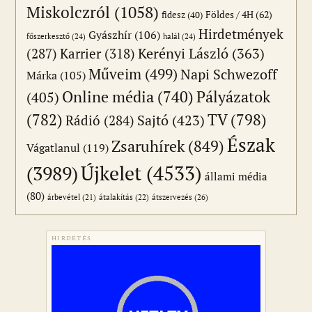
Miskolczról
(1058)
Földes / 4H
(62)
fidesz
(40)
Hirdetmények
Gyászhír
(106)
főszerkesztő
(24)
halál
(24)
(287)
Karrier
(318)
Kerényi László
(363)
Műveim
(499)
Napi Schwezoff
Márka
(105)
Online média
(740)
Pályázatok
(405)
(782)
TV
(798)
Sajtó
(423)
Rádió
(284)
Észak
Zsaruhírek
(849)
Vágatlanul
(119)
Újkelet
(4533)
(3989)
állami média
(80)
átszervezés
(26)
árbevétel
(21)
átalakítás
(22)
HIRDETÉS