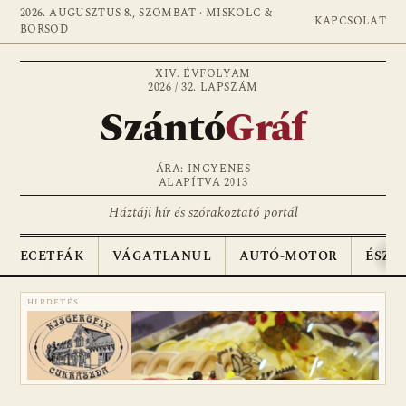
2026. AUGUSZTUS 8., SZOMBAT · MISKOLC &
KAPCSOLAT
BORSOD
XIV. ÉVFOLYAM
2026 / 32. LAPSZÁM
Szántó
Gráf
ÁRA: INGYENES
ALAPÍTVA 2013
Háztáji hír és szórakoztató portál
ECETFÁK
VÁGATLANUL
AUTÓ-MOTOR
ÉSZA
HIRDETÉS