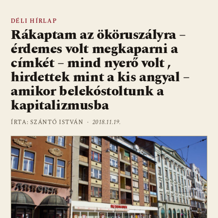
DÉLI HÍRLAP
Rákaptam az ököruszályra –
érdemes volt megkaparni a
címkét – mind nyerő volt ,
hirdettek mint a kis angyal –
amikor belekóstoltunk a
kapitalizmusba
ÍRTA: SZÁNTÓ ISTVÁN ·
2018.11.19.