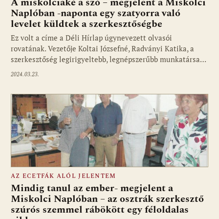
A miskolciaké a szó – megjelent a Miskolci
Naplóban -naponta egy szatyorra való
levelet küldtek a szerkesztőségbe
Ez volt a címe a Déli Hírlap úgynevezett olvasói
rovatának. Vezetője Koltai Józsefné, Radványi Katika, a
szerkesztőség legirigyeltebb, legnépszerűbb munkatársa…
2024.03.23.
AZ ECETFÁK ALÓL JELENTEM
Mindig tanul az ember- megjelent a
Miskolci Naplóban – az osztrák szerkesztő
szúrós szemmel rábökött egy féloldalas