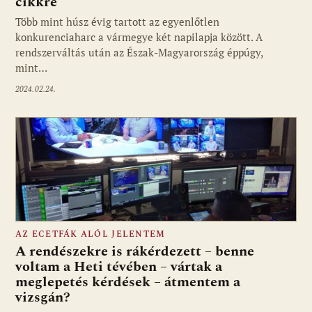
cikkre
Több mint húsz évig tartott az egyenlőtlen
konkurenciaharc a vármegye két napilapja között. A
rendszerváltás után az Észak-Magyarország éppúgy,
mint…
2024.02.24.
AZ ECETFÁK ALÓL JELENTEM
A rendészekre is rákérdezett – benne
voltam a Heti tévében – vártak a
meglepetés kérdések – átmentem a
vizsgán?