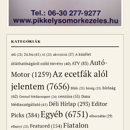
KATEGÓRIÁK
24.hu
(41)
akvizíció
(37)
A közélet
AI
(25)
4iG
(23)
Autó-
ATV
(83)
átláthatóságáról szóló törvény
(40)
Az ecetfák alól
Motor
(1259)
jelentem
(7656)
bíróság
Blikk
(25)
bírság
(25)
(62)
cenzúra
(55)
Duna
Central Médiacsoport
(24)
Editor
Déli Hírlap
(293)
Médiaszolgáltató
(41)
Egyéb
(6751)
Picks
(384)
elbocsátás
(29)
Fiatalon
Featured
(154)
elhunyt
(23)