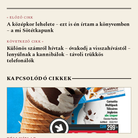
ac
b
h
e
m
in
ss
e
er
at
d
ai
t
za
« ELŐZŐ CIKK
b
s
di
l
m
A középkor lehelete – ezt is én írtam a könyvemben
o
A
t
e
– a mi Sötétkapunk
o
p
g
KÖVETKEZŐ CIKK »
Különös számról hívtak – óvakodj a visszahívástól –
k
p
lenyúlnak a kannibálok – távoli trükkös
telefonálók
KAPCSOLÓDÓ CIKKEK