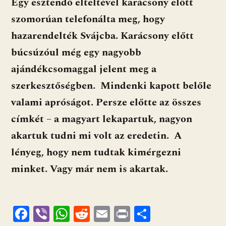
Egy esztendő elteltével karácsony előtt
szomorúan telefonálta meg, hogy
hazarendelték Svájcba. Karácsony előtt
búcsúzóul még egy nagyobb
ajándékcsomaggal jelent meg a
szerkesztőségben. Mindenki kapott belőle
valami apróságot. Persze előtte az összes
címkét – a magyart lekapartuk, nagyon
akartuk tudni mi volt az eredetin. A
lényeg, hogy nem tudtak kimérgezni
minket. Vagy már nem is akartak.
F
Vi
W
R
E
Pr
O