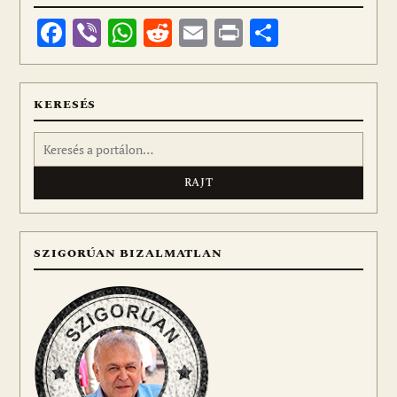
Facebook
Viber
WhatsApp
Reddit
Email
Print
Ossza
meg
KERESÉS
Keresés:
SZIGORÚAN BIZALMATLAN