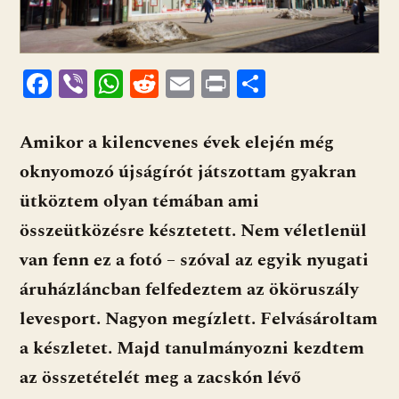
F
Vi
W
R
E
Pr
O
ac
b
h
e
m
in
ss
e
er
at
d
ai
t
za
Amikor a kilencvenes évek elején még
b
s
di
l
m
oknyomozó újságírót játszottam gyakran
o
A
t
e
ütköztem olyan témában ami
o
p
g
összeütközésre késztetett. Nem véletlenül
k
p
van fenn ez a fotó – szóval az egyik nyugati
áruházláncban felfedeztem az ököruszály
levesport. Nagyon megízlett. Felvásároltam
a készletet. Majd tanulmányozni kezdtem
az összetételét meg a zacskón lévő