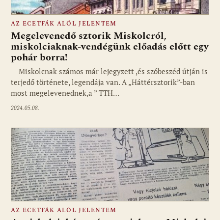
AZ ECETFÁK ALÓL JELENTEM
Megelevenedő sztorik Miskolcról,
miskolciaknak-vendégünk előadás előtt egy
pohár borra!
Miskolcnak számos már lejegyzett ,és szóbeszéd útján is
terjedő története, legendája van. A „Háttérsztorik”-ban
most megelevenednek,a ” TTH…
2024.05.08.
AZ ECETFÁK ALÓL JELENTEM