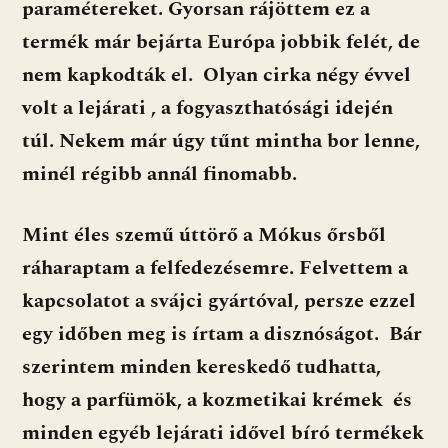
paramétereket. Gyorsan rájöttem ez a
termék már bejárta Európa jobbik felét, de
nem kapkodták el. Olyan cirka négy évvel
volt a lejárati , a fogyaszthatósági idején
túl. Nekem már úgy tűnt mintha bor lenne,
minél régibb annál finomabb.
Mint éles szemű úttörő a Mókus őrsből
ráharaptam a felfedezésemre. Felvettem a
kapcsolatot a svájci gyártóval, persze ezzel
egy időben meg is írtam a disznóságot. Bár
szerintem minden kereskedő tudhatta,
hogy a parfümök, a kozmetikai krémek és
minden egyéb lejárati idővel bíró termékek