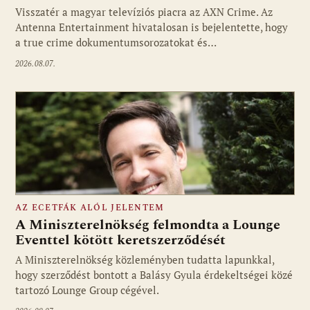
Visszatér a magyar televíziós piacra az AXN Crime. Az
Fotó: media1.hu
Antenna Entertainment hivatalosan is bejelentette, hogy
a true crime dokumentumsorozatokat és…
2026.08.07.
AZ ECETFÁK ALÓL JELENTEM
A Miniszterelnökség felmondta a Lounge
Eventtel kötött keretszerződését
A Miniszterelnökség közleményben tudatta lapunkkal,
Fotó: media1.hu
hogy szerződést bontott a Balásy Gyula érdekeltségei közé
tartozó Lounge Group cégével.