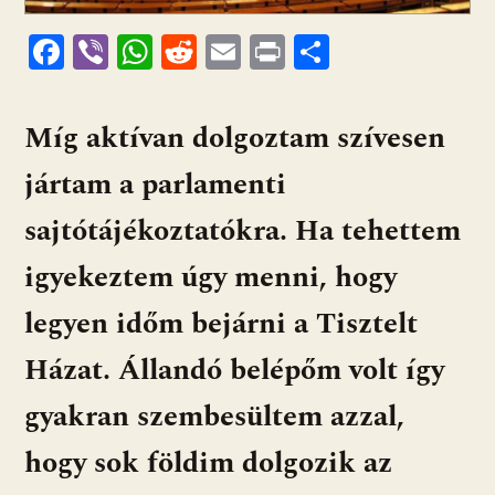
F
Vi
W
R
E
Pr
O
ac
b
h
e
m
in
ss
e
er
at
d
ai
t
za
Míg aktívan dolgoztam szívesen
b
s
di
l
m
jártam a parlamenti
o
A
t
e
o
p
g
sajtótájékoztatókra. Ha tehettem
k
p
igyekeztem úgy menni, hogy
legyen időm bejárni a Tisztelt
Házat. Állandó belépőm volt így
gyakran szembesültem azzal,
hogy sok földim dolgozik az