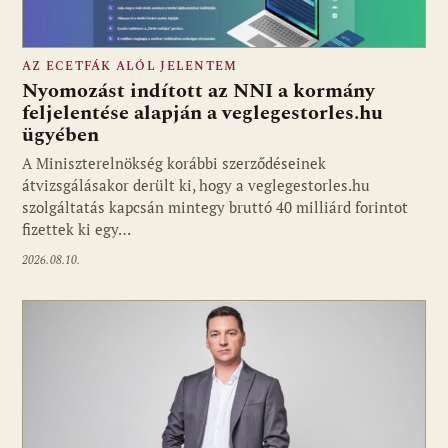
AZ ECETFÁK ALÓL JELENTEM
Nyomozást indított az NNI a kormány
feljelentése alapján a veglegestorles.hu
ügyében
Fotó: media1.hu
A Miniszterelnökség korábbi szerződéseinek
átvizsgálásakor derült ki, hogy a veglegestorles.hu
szolgáltatás kapcsán mintegy bruttó 40 milliárd forintot
fizettek ki egy…
2026.08.10.