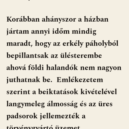
Korábban ahányszor a házban
jártam annyi időm mindig
maradt, hogy az erkély páholyból
bepillantsak az ülésterembe
ahová földi halandók nem nagyon
juthatnak be. Emlékezetem
szerint a beiktatások kivételével
langymeleg álmosság és az üres
padsorok jellemezték a
törvénygyártó üzemet.