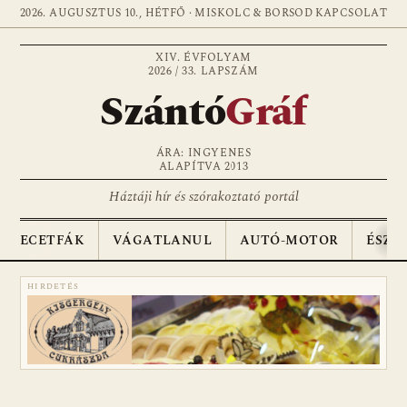
2026. AUGUSZTUS 10., HÉTFŐ · MISKOLC & BORSOD
KAPCSOLAT
XIV. ÉVFOLYAM
2026 / 33. LAPSZÁM
Szántó
Gráf
ÁRA: INGYENES
ALAPÍTVA 2013
Háztáji hír és szórakoztató portál
ECETFÁK
VÁGATLANUL
AUTÓ-MOTOR
ÉSZA
HIRDETÉS