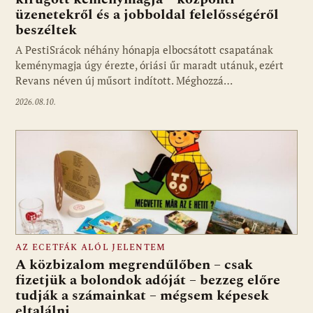
üzenetekről és a jobboldal felelősségéről
Fotó: media1.hu
beszéltek
A PestiSrácok néhány hónapja elbocsátott csapatának
keménymagja úgy érezte, óriási űr maradt utánuk, ezért
Revans néven új műsort indított. Méghozzá…
2026.08.10.
AZ ECETFÁK ALÓL JELENTEM
A közbizalom megrendűlőben – csak
fizetjük a bolondok adóját – bezzeg előre
tudják a számainkat – mégsem képesek
eltalálni