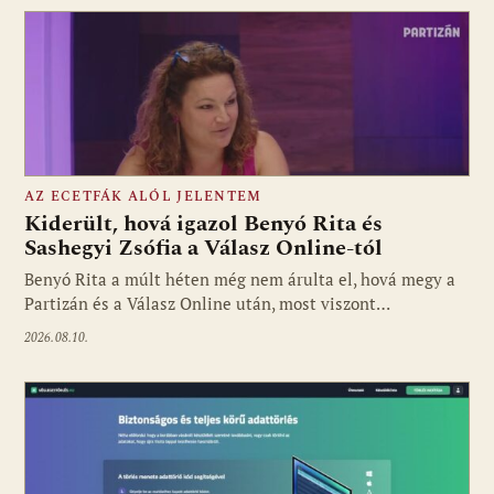
AZ ECETFÁK ALÓL JELENTEM
Kiderült, hová igazol Benyó Rita és
Sashegyi Zsófia a Válasz Online-tól
Benyó Rita a múlt héten még nem árulta el, hová megy a
Fotó: media1.hu
Partizán és a Válasz Online után, most viszont…
2026.08.10.