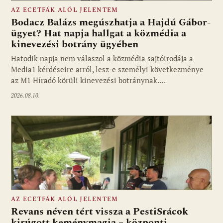
AZ ECETFÁK ALÓL JELENTEM
Bodacz Balázs megúszhatja a Hajdú Gábor-
ügyet? Hat napja hallgat a közmédia a
kinevezési botrány ügyében
Fotó: media1.hu
Hatodik napja nem válaszol a közmédia sajtóirodája a
Media1 kérdéseire arról, lesz-e személyi következménye
az M1 Híradó körüli kinevezési botránynak.…
2026.08.10.
AZ ECETFÁK ALÓL JELENTEM
Revans néven tért vissza a PestiSrácok
kirúgott keménymagja – központi