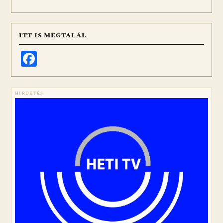
ITT IS MEGTALÁL
Facebook
HIRDETÉS