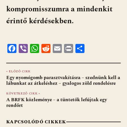
kompromisszumra a mindenkit
érintő kérdésekben.
F
Vi
W
R
E
Pr
O
ac
b
h
e
m
in
ss
e
er
at
d
ai
t
za
« ELŐZŐ CIKK
b
s
di
l
m
Egy nyomógomb parasztvakításra – szednünk kell a
o
A
t
e
lábunkat az átkeléshez – gyalogos zöld rendelésre
o
p
g
KÖVETKEZŐ CIKK »
A BRFK közleménye – a tüntetők lefújtak egy
k
p
rendőrt
KAPCSOLÓDÓ CIKKEK