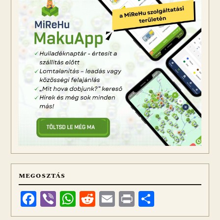
MEGOSZTÁS
Facebook
Viber
WhatsApp
Reddit
Email
Print
Ossza
meg