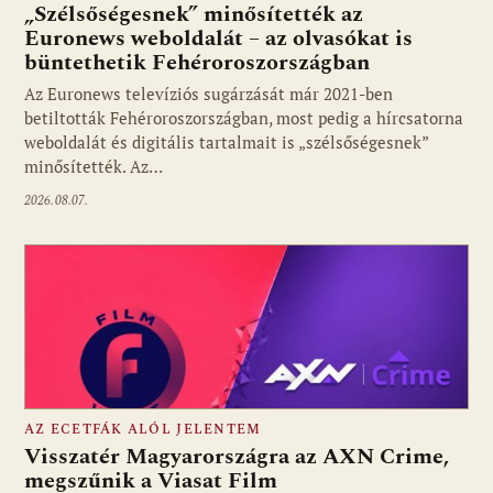
„Szélsőségesnek” minősítették az
Euronews weboldalát – az olvasókat is
büntethetik Fehéroroszországban
Fotó: media1.hu
Az Euronews televíziós sugárzását már 2021-ben
betiltották Fehéroroszországban, most pedig a hírcsatorna
weboldalát és digitális tartalmait is „szélsőségesnek”
minősítették. Az…
2026.08.07.
AZ ECETFÁK ALÓL JELENTEM
Visszatér Magyarországra az AXN Crime,
megszűnik a Viasat Film