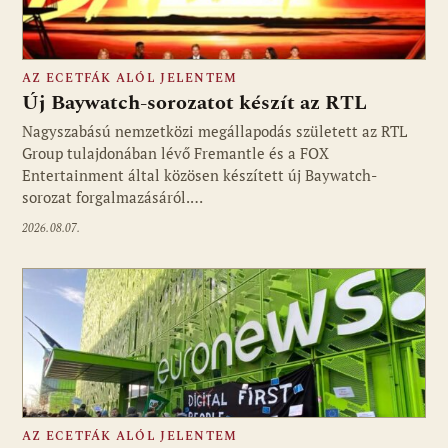
AZ ECETFÁK ALÓL JELENTEM
Új Baywatch-sorozatot készít az RTL
Nagyszabású nemzetközi megállapodás született az RTL
Group tulajdonában lévő Fremantle és a FOX
Fotó: media1.hu
Entertainment által közösen készített új Baywatch-
sorozat forgalmazásáról.…
2026.08.07.
AZ ECETFÁK ALÓL JELENTEM