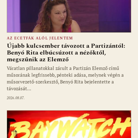
AZ ECETFÁK ALÓL JELENTEM
Újabb kulcsember távozott a Partizántól:
Benyó Rita elbúcsúzott a nézőktől,
megszűnik az Elemző
Fotó: media1.hu
Váratlan pillanatokkal zárult a Partizán Elemző című
műsorának legfrissebb, pénteki adása, melynek végén a
műsorvezető-szerkesztő, Benyó Rita bejelentette a
távozását…
2026.08.07.