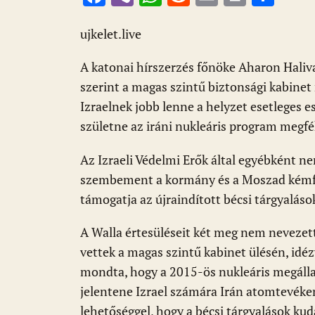
ac
b
h
e
m
in
ss
e
er
at
d
ai
t
za
ujkelet.live
b
s
di
l
m
A katonai hírszerzés főnöke Aharon Haliva
o
A
t
e
szerint a magas szintű biztonsági kabinet
o
p
g
Izraelnek jobb lenne a helyzet esetleges 
k
p
születne az iráni nukleáris program megfé
Az Izraeli Védelmi Erők által egyébként n
szembement a kormány és a Moszad kémfőn
támogatja az újraindított bécsi tárgyaláso
A Walla értesüléseit két meg nem nevezett
vettek a magas szintű kabinet ülésén, idézv
mondta, hogy a 2015-ös nukleáris megálla
jelentene Izrael számára Irán atomtevék
lehetőséggel, hogy a bécsi tárgyalások ku