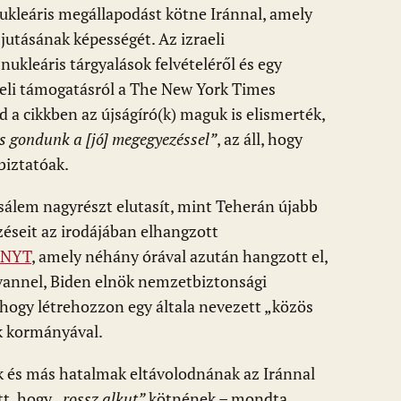
nukleáris megállapodást kötne Iránnal, amely
jutásának képességét. Az izraeli
ukleáris tárgyalások felvételéről és egy
aeli támogatásról a The New York Times
 a cikkben az újságíró(k) maguk is elismerték,
cs gondunk a [jó] megegyezéssel”
, az áll, hogy
biztatóak.
zsálem nagyrészt elutasít, mint Teherán újabb
zéseit az irodájában elhangzott
NYT
, amely néhány órával azután hangzott el,
ivannel, Biden elnök nemzetbiztonsági
, hogy létrehozzon egy általa nevezett „közös
ök kormányával.
ok és más hatalmak eltávolodnának az Iránnal
tt, hogy „
rossz alkut”
kötnének – mondta