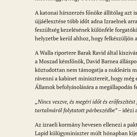
A katonai hírszerzés főnöke állítólag azt 
újjáélesztése több időt adna Izraelnek arr
feszültség kezelésének különféle forgatók
helyzetbe kerül ahhoz, hogy felkészüljön 
A Walla riportere Barak Ravid által kisziv
a Moszad kémfőnök, David Barnea álláspont
köztudottan nem támogatja a nukleáris meg
rávenni a kabinet minisztereit, hogy még 
Államok befolyásolására a megállapodás fel
„Nincs veszve, és megéri időt és erőfeszítés
tartalmáról folytatott párbeszédbe”
– idézi
Az izraeli kormány hevesen ellenezi a pakt
Lapid külügyminiszter múlt hónapban kije