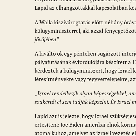
Lapid az elhangzottakkal kapcsolatban k
A Walla kiszivárogtatás előtt néhány óráva
külügyminiszterrel, aki azzal fenyegetőzöt
jövőjében”.
A kiváltó ok egy pénteken sugárzott interjú
pályafutásának évfordulójára készített a 1
kérdezték a külügyminiszert, hogy Izrael 
létesítményekre vagy fegyvertelepekre, a
„Izrael rendelkezik olyan képességekkel, amel
szakértői el sem tudják képzelni. És Izrael m
Lapid azt is jelezte, hogy Izrael szükség 
értesítené Joe Biden amerikai elnök kormá
atomalkuhoz, amelyet az izraeli vezetés el