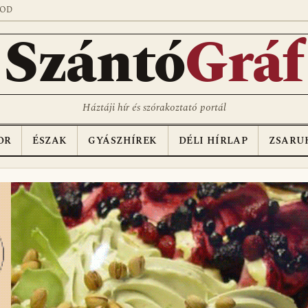
SOD
Szántó
Gráf
Háztáji hír és szórakoztató portál
OR
ÉSZAK
GYÁSZHÍREK
DÉLI HÍRLAP
ZSARU