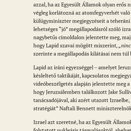
azzal, ha az Egyesült Államok olyan erős 
végleg korlátozná az atomfegyverhét való 
külügyminiszter megjegyzéseit a teheráni n
lehetséges “jó” megállapodásról szóló izr
nagybetűs címoldalon jelentette meg, majd
hogy Lapid szavai mögött miszerint
, „nin
szerinte a megállapodás kilátásai nem túl 
Lapid az iráni egyezséggel – amelyet Jeru
késleltető taktikáját, kapcsolatos megjegy
videóbeszélgetés alapján jelentette meg a
hogy Jeruzsálemben találkozott Jake Sull
tanácsadójával, aki azért utazott Izraelbe
stratégiát” Naftali Bennett minisztereln
Izrael azt szeretné, ha az Egyesült Állam
folytatott nukleáris tárgyalásoktól, ahelye