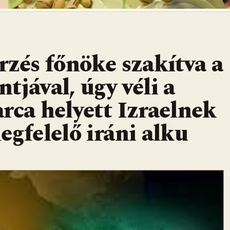
rzés főnöke szakítva a
tjával, úgy véli a
rca helyett Izraelnek
egfelelő iráni alku