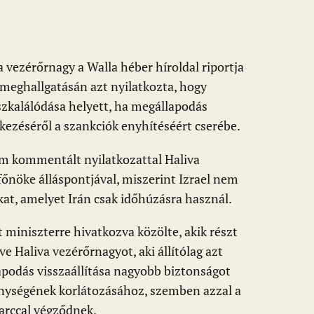
 vezérőrnagy a Walla héber híroldal riportja
 meghallgatásán azt nyilatkozta, hogy
eszkalálódása helyett, ha megállapodás
kezéséről a szankciók enyhítéséért cserébe.
em kommentált nyilatkozattal Haliva
öke álláspontjával, miszerint Izrael nem
kat, amelyet Irán csak időhúzásra használ.
 miniszterre hivatkozva közölte, akik részt
e Haliva vezérőrnagyot, aki állítólag azt
podás visszaállítása nagyobb biztonságot
enységének korlátozásához, szemben azzal a
darccal végződnek.