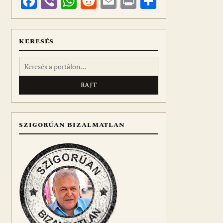
Facebook
Viber
WhatsApp
Reddit
Email
Print
Ossza
meg
KERESÉS
Keresés:
SZIGORÚAN BIZALMATLAN