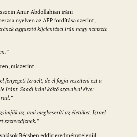
osszein Amir-Abdollahian iráni
perzsa nyelven az AFP fordítása szerint,
erének aggasztó kijelentései Irán nagy nemzete
en.”
eren, miszerint
fenyegeti Izraelt, de el fogja veszíteni ezt a
le Iránt. Saadi iráni költő szavaival élve:
arad.”
zsimjük az, ami megkeseríti az életüket. Izrael
rt szenvedjenek.”
gyalások Bécsben eddig eredménytelenül