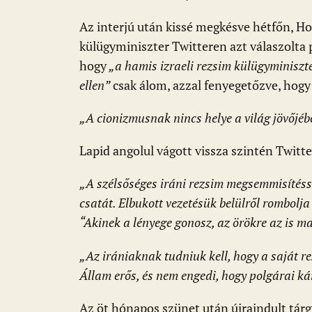
Az interjú után kissé megkésve hétfőn, H
külügyminiszter Twitteren azt válaszolta 
hogy
„a hamis izraeli rezsim külügyminiszt
ellen”
csak álom, azzal fenyegetőzve, hogy
„A cionizmusnak nincs helye a világ jövőjéb
Lapid angolul vágott vissza szintén Twitt
„A szélsőséges iráni rezsim megsemmisítéssel 
csatát. Elbukott vezetésük belülről rombolja 
“Akinek a lényege gonosz, az örökre az is m
„Az irániaknak tudniuk kell, hogy a saját re
Állam erős, és nem engedi, hogy polgárai ká
Az öt hónapos szünet után újraindult tár