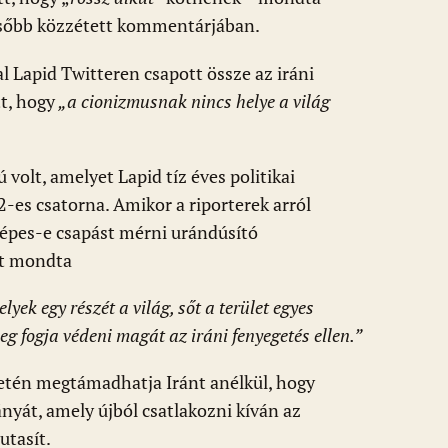
ésőbb közzétett kommentárjában.
l Lapid Twitteren csapott össze az iráni
t, hogy
„a cionizmusnak nincs helye a világ
 volt, amelyet Lapid tíz éves politikai
2-es csatorna. Amikor a riporterek arról
képes-e csapást mérni urándúsító
zt mondta
yek egy részét a világ, sőt a terület egyes
eg fogja védeni magát az iráni fenyegetés ellen.”
esetén megtámadhatja Iránt anélkül, hogy
nyát, amely újból csatlakozni kíván az
utasít.