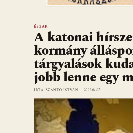
ÉSZAK
A katonai hírsze
kormány álláspon
tárgyalások kuda
jobb lenne egy m
ÍRTA: SZÁNTÓ ISTVÁN ·
2022.01.07.