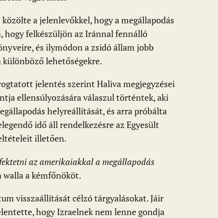
is közölte a jelenlevőkkel, hogy a megállapodás
a, hogy felkészüljön az Iránnal fennálló
önyveire, és ilymódon a zsidó állam jobb
a különböző lehetőségekre.
árogtatott jelentés szerint Haliva megjegyzései
ja ellensúlyozására válaszul történtek, aki
állapodás helyreállítását, és arra próbálta
elegendő idő áll rendelkezésre az Egyesült
tételeit illetően.
t fektetni az amerikaiakkal a megállapodás
 a walla a kémfőnököt.
um visszaállítását célzó tárgyalásokat. Jáir
lentette, hogy Izraelnek nem lenne gondja