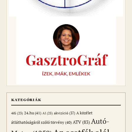
KATEGÓRIÁK
24.hu
(41)
akvizíció
(37)
A közélet
AI
(25)
4iG
(23)
Autó-
ATV
(83)
átláthatóságáról szóló törvény
(40)