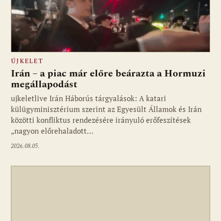
ÚJKELET
Irán – a piac már előre beárazta a Hormuzi
megállapodást
ujkeletlive Irán Háborús tárgyalások: A katari
Fotó: ujkelet.live
külügyminisztérium szerint az Egyesült Államok és Irán
közötti konfliktus rendezésére irányuló erőfeszítések
„nagyon előrehaladott…
2026.08.05.