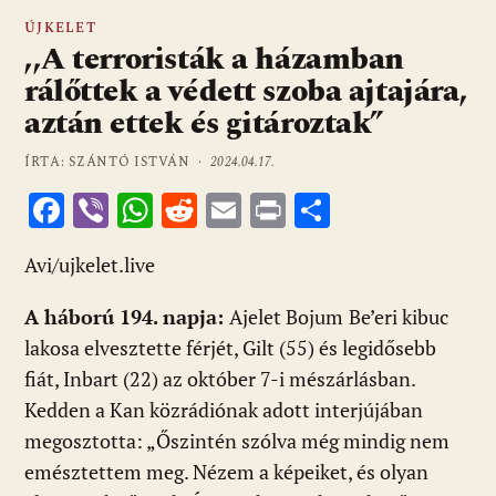
ÚJKELET
,,A terroristák a házamban
rálőttek a védett szoba ajtajára,
aztán ettek és gitároztak”
ÍRTA: SZÁNTÓ ISTVÁN ·
2024.04.17.
F
Vi
W
R
E
Pr
O
ac
b
h
e
m
in
ss
Avi/ujkelet.live
e
er
at
d
ai
t
za
b
s
di
l
m
A háború 194. napja:
Ajelet Bojum
Be’eri kibuc
o
A
t
e
lakosa elvesztette férjét, Gilt (55) és legidősebb
o
p
g
fiát, Inbart (22) az október 7-i mészárlásban.
Kedden a Kan közrádiónak adott interjújában
k
p
megosztotta: „Őszintén szólva még mindig nem
emésztettem meg. Nézem a képeiket, és olyan