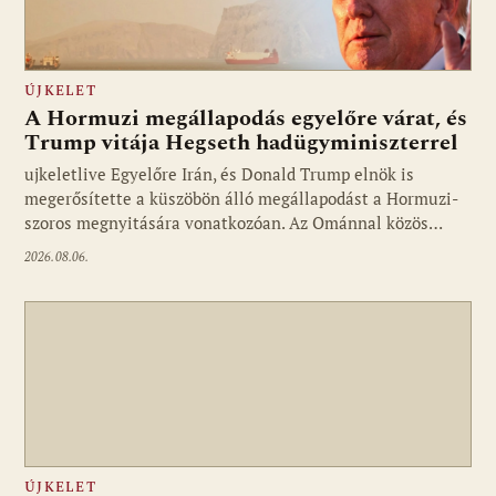
ÚJKELET
A Hormuzi megállapodás egyelőre várat, és
Trump vitája Hegseth hadügyminiszterrel
ujkeletlive Egyelőre Irán, és Donald Trump elnök is
Fotó: ujkelet.live
megerősítette a küszöbön álló megállapodást a Hormuzi-
szoros megnyitására vonatkozóan. Az Ománnal közös…
2026.08.06.
ÚJKELET