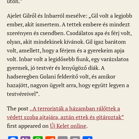
úton.”
Ajelet Gilről és Inbarról mesélve: „Gil volt a legjobb
ember, akit ismertem. A tettek embere és mindezt
szerényen és csendben. Csodálatos apa és férj volt,
olyan, akit mindekinek kívánok. Gil igaz barátom
volt, amellett, hogy a férjem és a gyerekeim apja
volt. Inbar volt a legidősebb fiunk, egy varázslatos
gyermek, jó testvér és lenyűgöző diák. A
hadseregben Golani felderítő volt, és amikor
hazajött, nagyon ügyelt arra, hogy együtt legyen a
testvéreivel”.
The post
,,A terroristák a házamban rálőttek a
védett szoba ajtajára, aztán ettek és gitároztak”
first appeared on
Új Kelet online
.