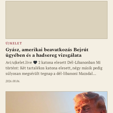
ÚJKELET
Gyász, amerikai beavatkozás Bejrút
ügyében és a hadsereg vizsgálata
Avi/ujkelet.live
2 katona elesett Dél-Libanonban Mi
történt: Két tartalékos katona elesett, négy másik pedig
súlyosan megsérült tegnap a dél-libanoni Mazsdal…
2026.08.06.