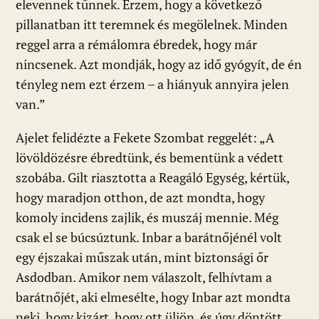
elevennek tűnnek. Érzem, hogy a következő
pillanatban itt teremnek és megölelnek. Minden
reggel arra a rémálomra ébredek, hogy már
nincsenek. Azt mondják, hogy az idő gyógyít, de én
tényleg nem ezt érzem – a hiányuk annyira jelen
van.”
Ajelet felidézte a Fekete Szombat reggelét: „A
lövöldözésre ébredtünk, és bementünk a védett
szobába. Gilt riasztotta a Reagáló Egység, kértük,
hogy maradjon otthon, de azt mondta, hogy
komoly incidens zajlik, és muszáj mennie. Még
csak el se búcsúztunk. Inbar a barátnőjénél volt
egy éjszakai műszak után, mint biztonsági őr
Asdodban. Amikor nem válaszolt, felhívtam a
barátnőjét, aki elmesélte, hogy Inbar azt mondta
neki, hogy kizárt, hogy ott üljön, és úgy döntött,