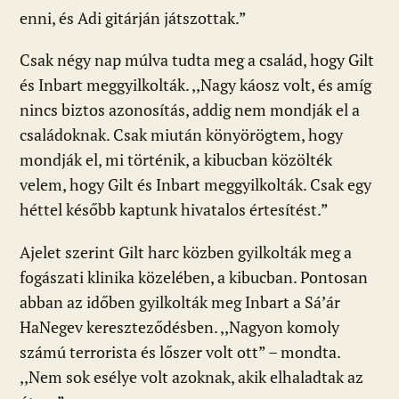
enni, és Adi gitárján játszottak.”
Csak négy nap múlva tudta meg a család, hogy Gilt
és Inbart meggyilkolták. ,,Nagy káosz volt, és amíg
nincs biztos azonosítás, addig nem mondják el a
családoknak. Csak miután könyörögtem, hogy
mondják el, mi történik, a kibucban közölték
velem, hogy Gilt és Inbart meggyilkolták. Csak egy
héttel később kaptunk hivatalos értesítést.”
Ajelet szerint Gilt harc közben gyilkolták meg a
fogászati klinika közelében, a kibucban. Pontosan
abban az időben gyilkolták meg Inbart a Sá’ár
HaNegev kereszteződésben. ,,Nagyon komoly
számú terrorista és lőszer volt ott” – mondta.
,,Nem sok esélye volt azoknak, akik elhaladtak az