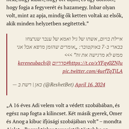
hogy fogja a fegyverét és hazamegy. Inbar olyan
volt, mint az apja, mindig ők ketten voltak az elsők,
akik minden helyzetben segítettek.”
איילת בויום, אשתו של גיל ואמא של ענבר שנרצחו
בבארי ב-7 באוקטובר: „אומרים שהזמן מרפא אבל אני
ממש לא מרגישה את זה” >>>
@kereneubach
#סדריום
https://t.co/xYFqy0ZNJu
pic.twitter.com/4uefTqTjLA
— כאן | רשת ב (@ReshetBet)
April 16, 2024
„A 16 éves Adi velem volt a védett szobábában, és
egész nap fogta a kilincset. Két másik gyerek, Omer
és Anog a kibuc ifjúsági szobájában volt” – mondta