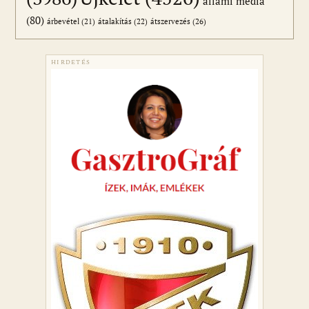
állami média
(80)
átszervezés
(26)
árbevétel
(21)
átalakítás
(22)
HIRDETÉS