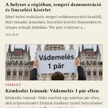
A helyzet a régióban, tengeri demonstráció
és lincselési kísérlet
Közel-keleti eszkaláció: tengeri erődemonstráció Izraeltől,
Húti támadás Jemenben, lincselési kísérlet Dzseninben és
telepes erőszak Júdeában. The post A helyzet a…
2026.08.06.
ÚJKELET
Kémkedés Iránnak: Vádemelés 1 pár ellen
Kémkedés Iránnak: Vádat emeltek egy askeloni pár ellen,
akik kriptovalutáért fotóztak érzékeny izraeli helyszíneket