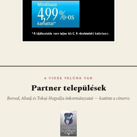
A VIDÉK VELÜNK VAN
Partner települések
Borsod, Abaúj és Tokaj-Hegyalja önkormányzatai — kattints a címerre.