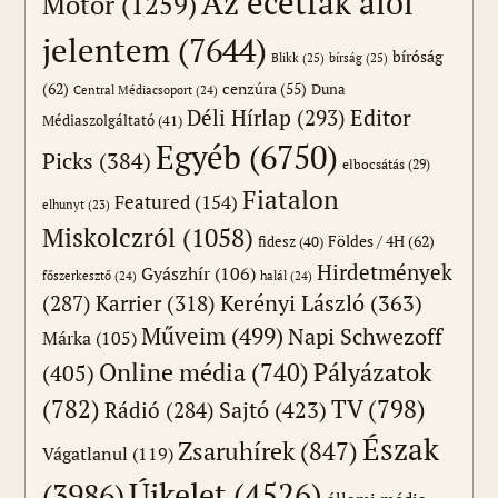
Az ecetfák alól
Motor
(1259)
jelentem
(7644)
bíróság
Blikk
(25)
bírság
(25)
(62)
cenzúra
(55)
Duna
Central Médiacsoport
(24)
Editor
Déli Hírlap
(293)
Médiaszolgáltató
(41)
Egyéb
(6750)
Picks
(384)
elbocsátás
(29)
Fiatalon
Featured
(154)
elhunyt
(23)
Miskolczról
(1058)
Földes / 4H
(62)
fidesz
(40)
Hirdetmények
Gyászhír
(106)
főszerkesztő
(24)
halál
(24)
(287)
Karrier
(318)
Kerényi László
(363)
Műveim
(499)
Napi Schwezoff
Márka
(105)
Online média
(740)
Pályázatok
(405)
(782)
TV
(798)
Sajtó
(423)
Rádió
(284)
Észak
Zsaruhírek
(847)
Vágatlanul
(119)
Újkelet
(4526)
(3986)