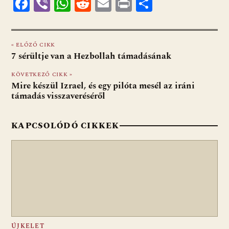
F
Vi
W
R
E
Pr
O
ac
b
h
e
m
in
ss
e
er
at
d
ai
t
za
« ELŐZŐ CIKK
b
s
di
l
m
7 sérültje van a Hezbollah támadásának
o
A
t
e
KÖVETKEZŐ CIKK »
o
p
g
Mire készül Izrael, és egy pilóta mesél az iráni
támadás visszaveréséről
k
p
KAPCSOLÓDÓ CIKKEK
ÚJKELET