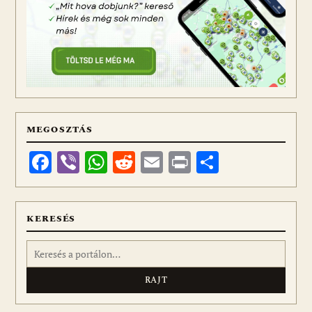
MEGOSZTÁS
Facebook
Viber
WhatsApp
Reddit
Email
Print
Ossza
meg
KERESÉS
Keresés: