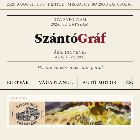
2026. AUGUSZTUS 7., PÉNTEK · MISKOLC & BORSOD
KAPCSOLAT
XIV. ÉVFOLYAM
2026 / 32. LAPSZÁM
Szántó
Gráf
ÁRA: INGYENES
ALAPÍTVA 2013
Háztáji hír és szórakoztató portál
ECETFÁK
VÁGATLANUL
AUTÓ-MOTOR
ÉSZA
HIRDETÉS