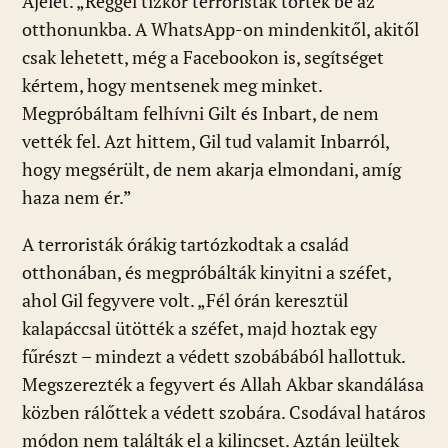
Ajelet. „Reggel tízkor terroristák törtek be az
otthonunkba. A WhatsApp-on mindenkitől, akitől
csak lehetett, még a Facebookon is, segítséget
kértem, hogy mentsenek meg minket.
Megpróbáltam felhívni Gilt és Inbart, de nem
vették fel. Azt hittem, Gil tud valamit Inbarról,
hogy megsérült, de nem akarja elmondani, amíg
haza nem ér.”
A terroristák órákig tartózkodtak a család
otthonában, és megpróbálták kinyitni a széfet,
ahol Gil fegyvere volt. „Fél órán keresztül
kalapáccsal ütötték a széfet, majd hoztak egy
fűrészt – mindezt a védett szobábából hallottuk.
Megszerezték a fegyvert és Allah Akbar skandálása
közben rálőttek a védett szobára. Csodával határos
módon nem találták el a kilincset. Aztán leültek