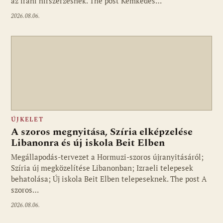
az iráni hírszerzésnek. The post Kémkedés…
2026.08.06.
ÚJKELET
A szoros megnyitása, Szíria elképzelése
Libanonra és új iskola Beit Elben
Megállapodás-tervezet a Hormuzi-szoros újranyitásáról;
Szíria új megközelítése Libanonban; Izraeli telepesek
behatolása; Új iskola Beit Elben telepeseknek. The post A
szoros…
2026.08.06.