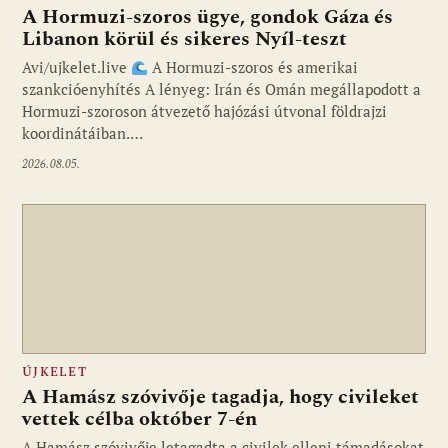
A Hormuzi-szoros ügye, gondok Gáza és
Libanon körül és sikeres Nyíl-teszt
Avi/ujkelet.live
A Hormuzi-szoros és amerikai
szankcióenyhítés A lényeg: Irán és Omán megállapodott a
Hormuzi-szoroson átvezető hajózási útvonal földrajzi
koordinátáiban.…
2026.08.05.
ÚJKELET
A Hamász szóvivője tagadja, hogy civileket
vettek célba október 7-én
A Hamász szóvivője letagadta a civilek elleni támadásokat