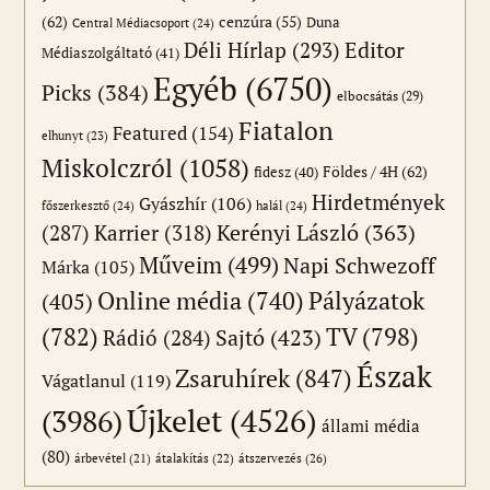
(62)
cenzúra
(55)
Duna
Central Médiacsoport
(24)
Editor
Déli Hírlap
(293)
Médiaszolgáltató
(41)
Egyéb
(6750)
Picks
(384)
elbocsátás
(29)
Fiatalon
Featured
(154)
elhunyt
(23)
Miskolczról
(1058)
Földes / 4H
(62)
fidesz
(40)
Hirdetmények
Gyászhír
(106)
főszerkesztő
(24)
halál
(24)
(287)
Karrier
(318)
Kerényi László
(363)
Műveim
(499)
Napi Schwezoff
Márka
(105)
Online média
(740)
Pályázatok
(405)
(782)
TV
(798)
Sajtó
(423)
Rádió
(284)
Észak
Zsaruhírek
(847)
Vágatlanul
(119)
Újkelet
(4526)
(3986)
állami média
(80)
átszervezés
(26)
árbevétel
(21)
átalakítás
(22)