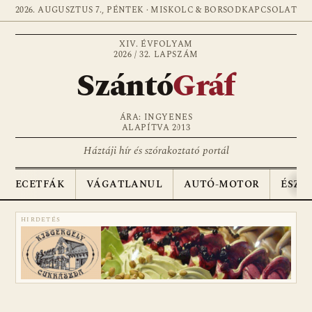
2026. AUGUSZTUS 7., PÉNTEK · MISKOLC & BORSOD
KAPCSOLAT
XIV. ÉVFOLYAM
2026 / 32. LAPSZÁM
Szántó
Gráf
ÁRA: INGYENES
ALAPÍTVA 2013
Háztáji hír és szórakoztató portál
ECETFÁK
VÁGATLANUL
AUTÓ-MOTOR
ÉSZA
HIRDETÉS