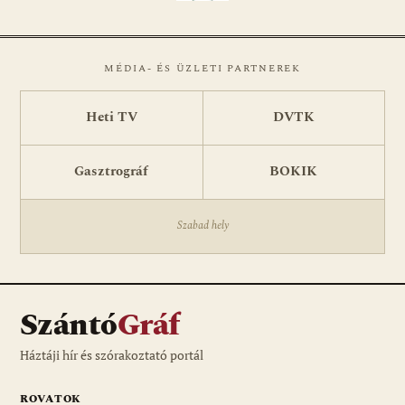
MÉDIA- ÉS ÜZLETI PARTNEREK
Heti TV
DVTK
Gasztrográf
BOKIK
Szabad hely
Szántó
Gráf
Háztáji hír és szórakoztató portál
ROVATOK