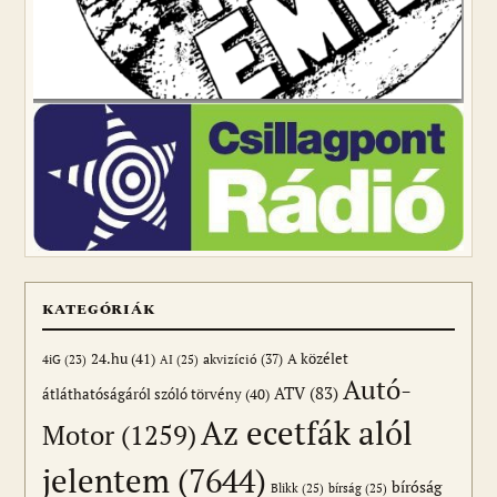
KATEGÓRIÁK
24.hu
(41)
akvizíció
(37)
A közélet
AI
(25)
4iG
(23)
Autó-
ATV
(83)
átláthatóságáról szóló törvény
(40)
Az ecetfák alól
Motor
(1259)
jelentem
(7644)
bíróság
Blikk
(25)
bírság
(25)