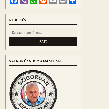
Facebook
Viber
WhatsApp
Reddit
Email
Print
Ossza
meg
KERESÉS
Keresés:
SZIGORÚAN BIZALMATLAN