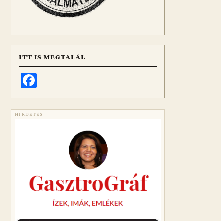
ITT IS MEGTALÁL
Facebook
HIRDETÉS