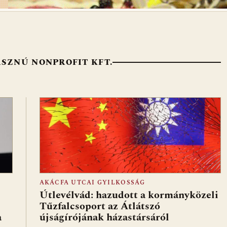
SZNÚ NONPROFIT KFT.
AKÁCFA UTCAI GYILKOSSÁG
Útlevélvád: hazudott a kormányközeli
Tűzfalcsoport az Átlátszó
a
újságírójának házastársáról