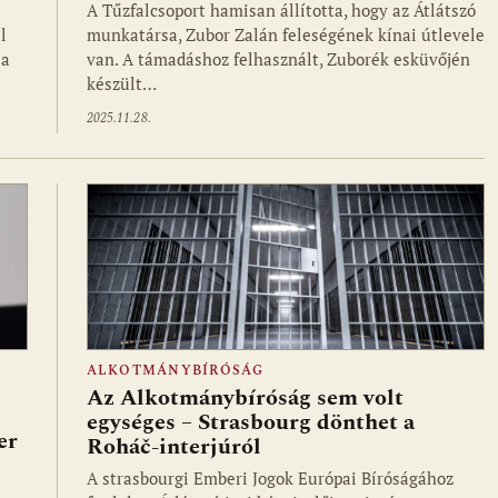
A Tűzfalcsoport hamisan állította, hogy az Átlátszó
l
munkatársa, Zubor Zalán feleségének kínai útlevele
la
van. A támadáshoz felhasznált, Zuborék esküvőjén
készült…
2025.11.28.
ALKOTMÁNYBÍRÓSÁG
Az Alkotmánybíróság sem volt
egységes – Strasbourg dönthet a
er
Roháč-interjúról
A strasbourgi Emberi Jogok Európai Bíróságához