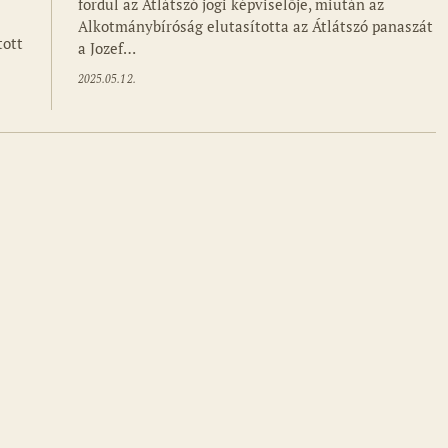
fordul az Átlátszó jogi képviselője, miután az
Alkotmánybíróság elutasította az Átlátszó panaszát
tott
a Jozef…
2025.05.12.