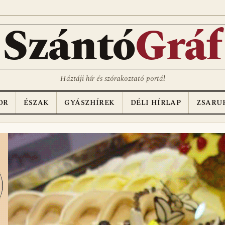
D
Szántó
Gráf
Háztáji hír és szórakoztató portál
OR
ÉSZAK
GYÁSZHÍREK
DÉLI HÍRLAP
ZSARU