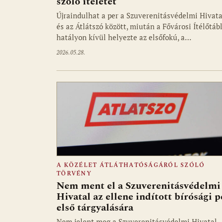
szóló ítéletet
Újraindulhat a per a Szuverenitásvédelmi Hivata
és az Átlátszó között, miután a Fővárosi Ítélőtáb
hatályon kívül helyezte az elsőfokú, a…
2026.05.28.
A KÖZÉLET ÁTLÁTHATÓSÁGÁRÓL SZÓLÓ
TÖRVÉNY
Nem ment el a Szuverenitásvédelmi
Hivatal az ellene indított bírósági p
első tárgyalására
Nem jelent meg a Szuverenitásvédelmi Hivatal