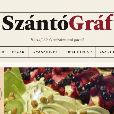
D
Szántó
Gráf
Háztáji hír és szórakoztató portál
OR
ÉSZAK
GYÁSZHÍREK
DÉLI HÍRLAP
ZSARU