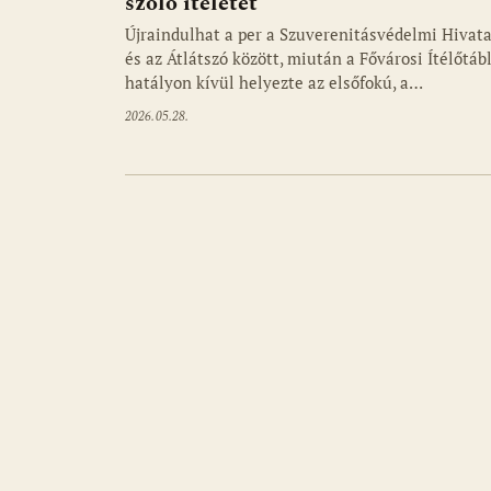
szóló ítéletet
Újraindulhat a per a Szuverenitásvédelmi Hivata
és az Átlátszó között, miután a Fővárosi Ítélőtáb
hatályon kívül helyezte az elsőfokú, a…
2026.05.28.