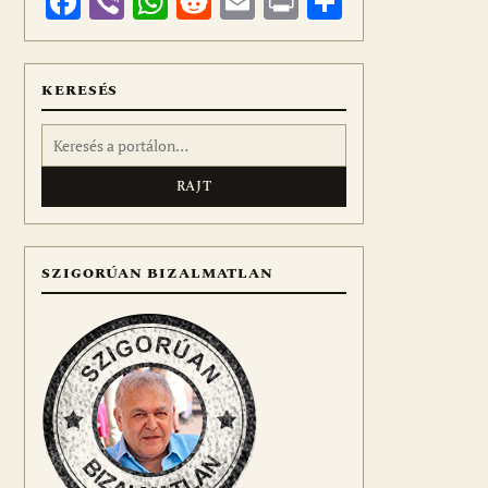
Facebook
Viber
WhatsApp
Reddit
Email
Print
Ossza
meg
KERESÉS
Keresés:
SZIGORÚAN BIZALMATLAN