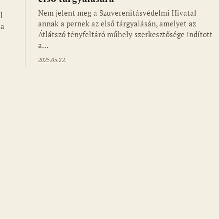
Nem jelent meg a Szuverenitásvédelmi Hivatal
l
annak a pernek az első tárgyalásán, amelyet az
la
Átlátszó tényfeltáró műhely szerkesztősége indított
a…
2025.05.22.