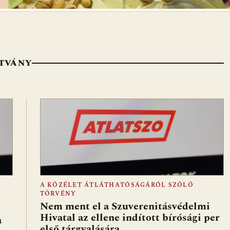
ÍTVÁNY
A KÖZÉLET ÁTLÁTHATÓSÁGÁRÓL SZÓLÓ
TÖRVÉNY
Nem ment el a Szuverenitásvédelmi
Hivatal az ellene indított bírósági per
a
első tárgyalására