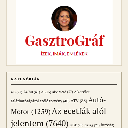
KATEGÓRIÁK
24.hu
(41)
akvizíció
(37)
A közélet
AI
(25)
4iG
(23)
Autó-
ATV
(83)
átláthatóságáról szóló törvény
(40)
Az ecetfák alól
Motor
(1259)
jelentem
(7640)
bíróság
Blikk
(25)
bírság
(25)