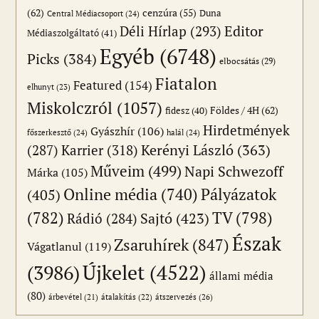
(62)
cenzúra
(55)
Duna
Central Médiacsoport
(24)
Editor
Déli Hírlap
(293)
Médiaszolgáltató
(41)
Egyéb
(6748)
Picks
(384)
elbocsátás
(29)
Fiatalon
Featured
(154)
elhunyt
(23)
Miskolczról
(1057)
Földes / 4H
(62)
fidesz
(40)
Hirdetmények
Gyászhír
(106)
főszerkesztő
(24)
halál
(24)
(287)
Karrier
(318)
Kerényi László
(363)
Műveim
(499)
Napi Schwezoff
Márka
(105)
Online média
(740)
Pályázatok
(405)
(782)
TV
(798)
Sajtó
(423)
Rádió
(284)
Észak
Zsaruhírek
(847)
Vágatlanul
(119)
Újkelet
(4522)
(3986)
állami média
(80)
átszervezés
(26)
árbevétel
(21)
átalakítás
(22)