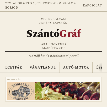
2026. AUGUSZTUS 6., CSÜTÖRTÖK · MISKOLC &
KAPCSOLAT
BORSOD
XIV. ÉVFOLYAM
2026 / 32. LAPSZÁM
Szántó
Gráf
ÁRA: INGYENES
ALAPÍTVA 2013
Háztáji hír és szórakoztató portál
ECETFÁK
VÁGATLANUL
AUTÓ-MOTOR
ÉSZA
HIRDETÉS