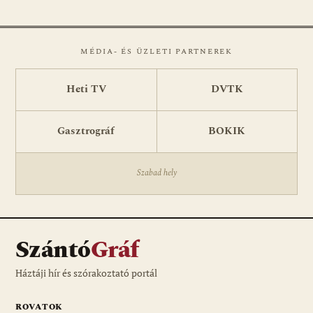
MÉDIA- ÉS ÜZLETI PARTNEREK
Heti TV
DVTK
Gasztrográf
BOKIK
Szabad hely
Szántó
Gráf
Háztáji hír és szórakoztató portál
ROVATOK