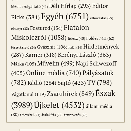
Editor
Déli Hírlap
(293)
Médiaszolgáltató
(41)
Egyéb
(6751)
Picks
(384)
elbocsátás
(29)
Fiatalon
Featured
(154)
elhunyt
(23)
Miskolczról
(1058)
Földes / 4H
(62)
fidesz
(40)
Hirdetmények
Gyászhír
(106)
főszerkesztő
(24)
halál
(24)
(287)
Karrier
(318)
Kerényi László
(363)
Műveim
(499)
Napi Schwezoff
Márka
(105)
Online média
(740)
Pályázatok
(405)
(782)
TV
(798)
Sajtó
(423)
Rádió
(284)
Észak
Zsaruhírek
(849)
Vágatlanul
(119)
Újkelet
(4532)
(3989)
állami média
(80)
átszervezés
(26)
árbevétel
(21)
átalakítás
(22)