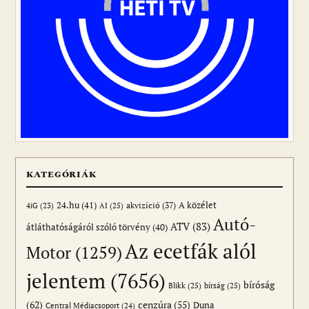
KATEGÓRIÁK
24.hu
(41)
akvizíció
(37)
A közélet
AI
(25)
4iG
(23)
Autó-
ATV
(83)
átláthatóságáról szóló törvény
(40)
Az ecetfák alól
Motor
(1259)
jelentem
(7656)
bíróság
Blikk
(25)
bírság
(25)
(62)
cenzúra
(55)
Duna
Central Médiacsoport
(24)