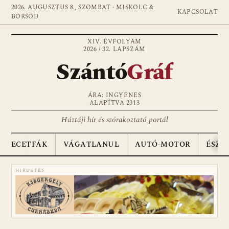
2026. AUGUSZTUS 8., SZOMBAT · MISKOLC &
KAPCSOLAT
BORSOD
XIV. ÉVFOLYAM
2026 / 32. LAPSZÁM
Szántó
Gráf
ÁRA: INGYENES
ALAPÍTVA 2013
Háztáji hír és szórakoztató portál
ECETFÁK
VÁGATLANUL
AUTÓ-MOTOR
ÉSZA
HIRDETÉS