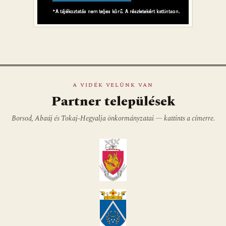
A VIDÉK VELÜNK VAN
Partner települések
Borsod, Abaúj és Tokaj-Hegyalja önkormányzatai — kattints a címerre.