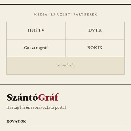
MÉDIA- ÉS ÜZLETI PARTNEREK
Heti TV
DVTK
Gasztrográf
BOKIK
Szabad hely
Szántó
Gráf
Háztáji hír és szórakoztató portál
ROVATOK