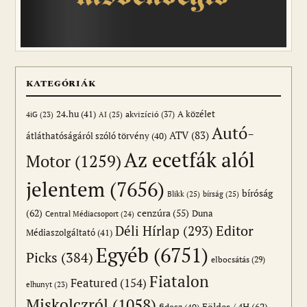
KATEGÓRIÁK
24.hu
(41)
akvizíció
(37)
A közélet
AI
(25)
4iG
(23)
Autó-
ATV
(83)
átláthatóságáról szóló törvény
(40)
Az ecetfák alól
Motor
(1259)
jelentem
(7656)
bíróság
Blikk
(25)
bírság
(25)
(62)
cenzúra
(55)
Duna
Central Médiacsoport
(24)
Editor
Déli Hírlap
(293)
Médiaszolgáltató
(41)
Egyéb
(6751)
Picks
(384)
elbocsátás
(29)
Fiatalon
Featured
(154)
elhunyt
(23)
Miskolczról
(1058)
Földes / 4H
(62)