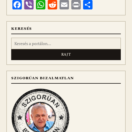
Facebook
Viber
WhatsApp
Reddit
Email
Print
Ossza
meg
KERESÉS
Keresés:
SZIGORÚAN BIZALMATLAN