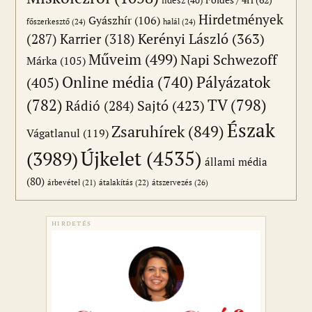
fidesz
(40)
Hirdetmények
Gyászhír
(106)
főszerkesztő
(24)
halál
(24)
(287)
Karrier
(318)
Kerényi László
(363)
Műveim
(499)
Napi Schwezoff
Márka
(105)
Online média
(740)
Pályázatok
(405)
(782)
TV
(798)
Sajtó
(423)
Rádió
(284)
Észak
Zsaruhírek
(849)
Vágatlanul
(119)
Újkelet
(4535)
(3989)
állami média
(80)
átszervezés
(26)
árbevétel
(21)
átalakítás
(22)
HIRDETÉS