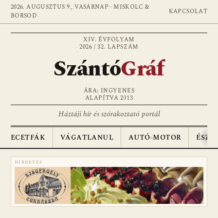
2026. AUGUSZTUS 9., VASÁRNAP · MISKOLC &
KAPCSOLAT
BORSOD
XIV. ÉVFOLYAM
2026 / 32. LAPSZÁM
Szántó
Gráf
ÁRA: INGYENES
ALAPÍTVA 2013
Háztáji hír és szórakoztató portál
ECETFÁK
VÁGATLANUL
AUTÓ-MOTOR
ÉSZA
HIRDETÉS