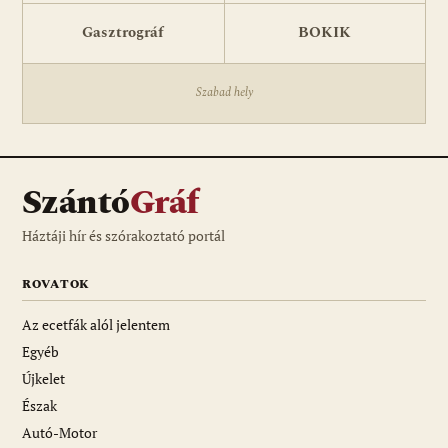
Gasztrográf
BOKIK
Szabad hely
Szántó
Gráf
Háztáji hír és szórakoztató portál
ROVATOK
Az ecetfák alól jelentem
Egyéb
Újkelet
Észak
Autó-Motor