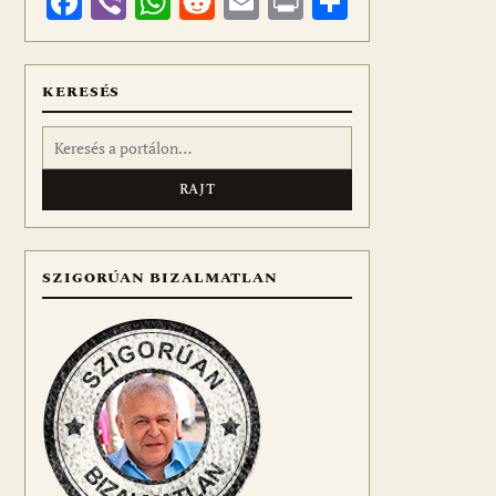
Facebook
Viber
WhatsApp
Reddit
Email
Print
Ossza
meg
KERESÉS
Keresés:
SZIGORÚAN BIZALMATLAN