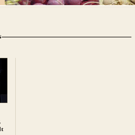
S
ó
lt