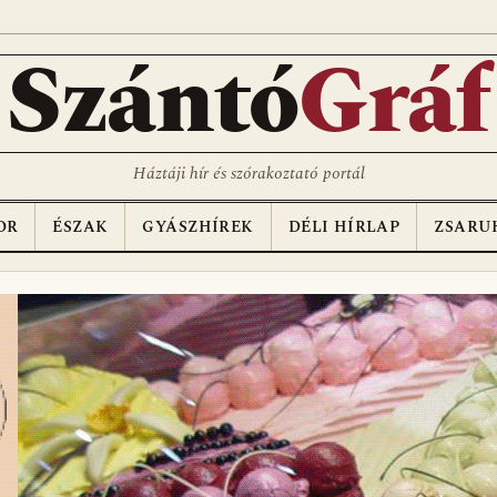
Szántó
Gráf
Háztáji hír és szórakoztató portál
OR
ÉSZAK
GYÁSZHÍREK
DÉLI HÍRLAP
ZSARU