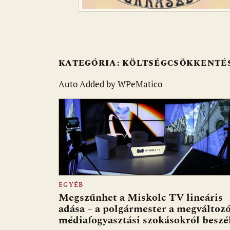
KATEGÓRIA:
KÖLTSÉGCSÖKKENTÉ
Auto Added by WPeMatico
EGYÉB
Megszűnhet a Miskolc TV lineáris
adása – a polgármester a megváltoz
médiafogyasztási szokásokról beszé