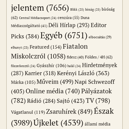
jelentem
(7656)
bíróság
Blikk
(25)
bírság
(25)
(62)
cenzúra
(55)
Duna
Central Médiacsoport
(24)
Editor
Déli Hírlap
(293)
Médiaszolgáltató
(41)
Egyéb
(6751)
Picks
(384)
elbocsátás
(29)
Fiatalon
Featured
(154)
elhunyt
(23)
Miskolczról
(1058)
Földes / 4H
(62)
fidesz
(40)
Hirdetmények
Gyászhír
(106)
főszerkesztő
(24)
halál
(24)
(287)
Karrier
(318)
Kerényi László
(363)
Műveim
(499)
Napi Schwezoff
Márka
(105)
Online média
(740)
Pályázatok
(405)
(782)
TV
(798)
Sajtó
(423)
Rádió
(284)
Észak
Zsaruhírek
(849)
Vágatlanul
(119)
Újkelet
(4539)
(3989)
állami média