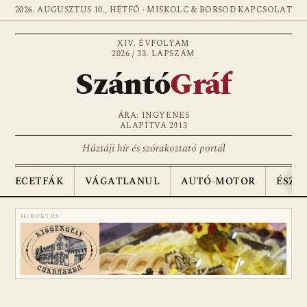
2026. AUGUSZTUS 10., HÉTFŐ · MISKOLC & BORSOD
KAPCSOLAT
XIV. ÉVFOLYAM
2026 / 33. LAPSZÁM
Szántó
Gráf
ÁRA: INGYENES
ALAPÍTVA 2013
Háztáji hír és szórakoztató portál
ECETFÁK
VÁGATLANUL
AUTÓ-MOTOR
ÉSZA
HIRDETÉS