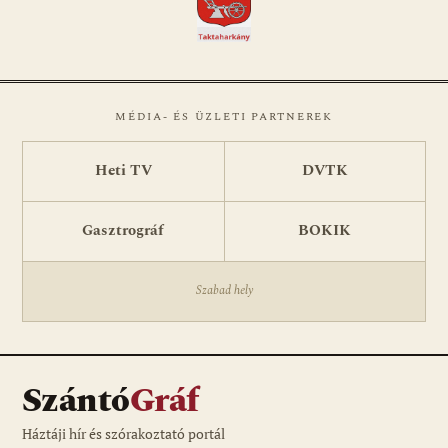
MÉDIA- ÉS ÜZLETI PARTNEREK
Heti TV
DVTK
Gasztrográf
BOKIK
Szabad hely
Szántó
Gráf
Háztáji hír és szórakoztató portál