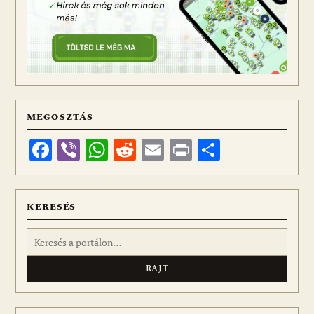
MEGOSZTÁS
Facebook
Viber
WhatsApp
Reddit
Email
Print
Ossza
meg
KERESÉS
Keresés: