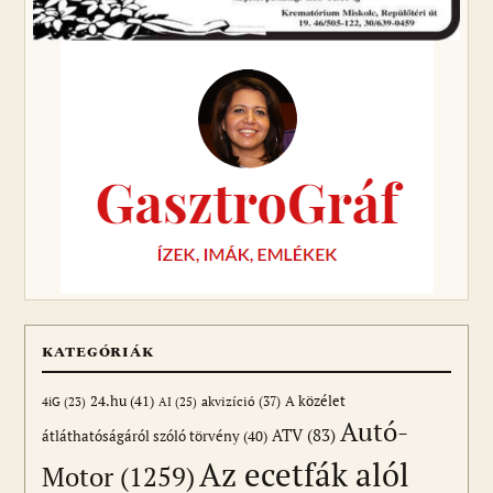
KATEGÓRIÁK
24.hu
(41)
akvizíció
(37)
A közélet
AI
(25)
4iG
(23)
Autó-
ATV
(83)
átláthatóságáról szóló törvény
(40)
Az ecetfák alól
Motor
(1259)