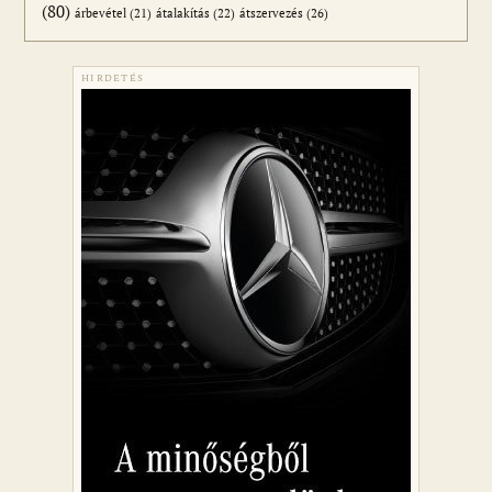
(80)
átszervezés
(26)
árbevétel
(21)
átalakítás
(22)
HIRDETÉS