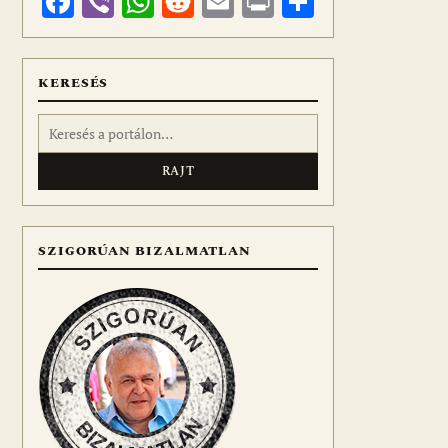
Facebook
Viber
WhatsApp
Reddit
Email
Print
Ossza
meg
KERESÉS
Keresés:
SZIGORÚAN BIZALMATLAN