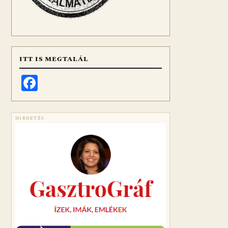
ITT IS MEGTALÁL
Facebook
HIRDETÉS