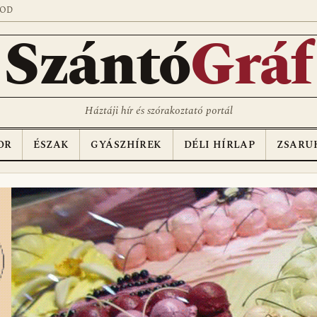
SOD
Szántó
Gráf
Háztáji hír és szórakoztató portál
OR
ÉSZAK
GYÁSZHÍREK
DÉLI HÍRLAP
ZSARU