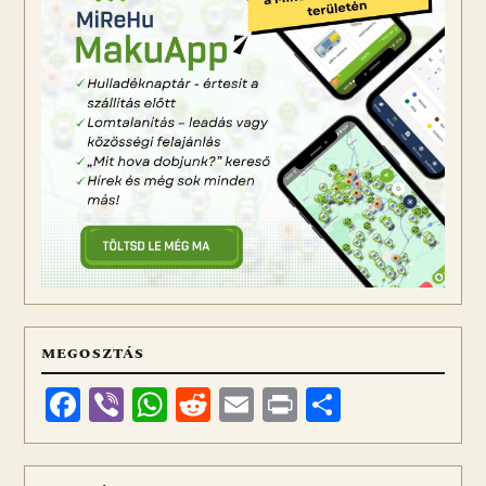
MEGOSZTÁS
Facebook
Viber
WhatsApp
Reddit
Email
Print
Ossza
meg