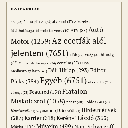
KATEGÓRIÁK
24.hu
(41)
akvizíció
(37)
A közélet
AI
(25)
4iG
(23)
Autó-
ATV
(83)
átláthatóságáról szóló törvény
(40)
Az ecetfák alól
Motor
(1259)
jelentem
(7651)
bíróság
Blikk
(25)
bírság
(25)
(62)
cenzúra
(55)
Duna
Central Médiacsoport
(24)
Editor
Déli Hírlap
(293)
Médiaszolgáltató
(41)
Egyéb
(6751)
Picks
(384)
elbocsátás
(29)
Fiatalon
Featured
(154)
elhunyt
(23)
Miskolczról
(1058)
Földes / 4H
(62)
fidesz
(40)
Hirdetmények
Gyászhír
(106)
főszerkesztő
(24)
halál
(24)
(287)
Karrier
(318)
Kerényi László
(363)
Műveim
(499)
Napi Schwezoff
Márka
(105)