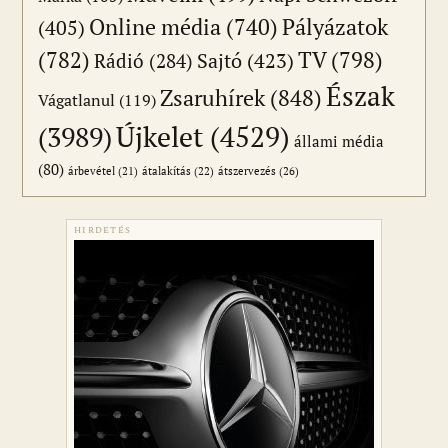
Online média
(740)
Pályázatok
(405)
(782)
TV
(798)
Sajtó
(423)
Rádió
(284)
Észak
Zsaruhírek
(848)
Vágatlanul
(119)
Újkelet
(4529)
(3989)
állami média
(80)
átszervezés
(26)
árbevétel
(21)
átalakítás
(22)
HIRDETÉS