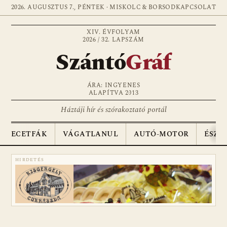
2026. AUGUSZTUS 7., PÉNTEK · MISKOLC & BORSOD
KAPCSOLAT
XIV. ÉVFOLYAM
2026 / 32. LAPSZÁM
Szántó
Gráf
ÁRA: INGYENES
ALAPÍTVA 2013
Háztáji hír és szórakoztató portál
ECETFÁK
VÁGATLANUL
AUTÓ-MOTOR
ÉSZA
HIRDETÉS