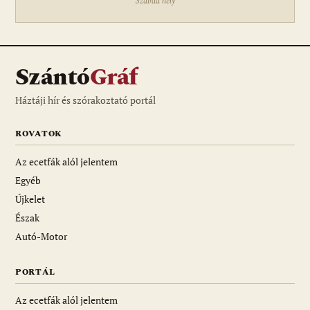
Szabad hely
Szántó
Gráf
Háztáji hír és szórakoztató portál
ROVATOK
Az ecetfák alól jelentem
Egyéb
Újkelet
Észak
Autó-Motor
PORTÁL
Az ecetfák alól jelentem