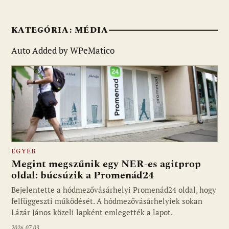
KATEGÓRIA:
MÉDIA
Auto Added by WPeMatico
EGYÉB
Megint megszűnik egy NER-es agitprop
oldal: búcsúzik a Promenád24
Bejelentette a hódmezővásárhelyi Promenád24 oldal, hogy
felfüggeszti működését. A hódmezővásárhelyiek sokan
Lázár János közeli lapként emlegették a lapot.
2026.07.03.