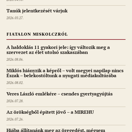
Tanúk jelentkezését várjuk
2026.03.27.
FIATALON MISKOLCZRÓL
A haldoklás 11 gyakori jele: így változik meg a
szervezet az élet utolsó szakaszában
2026.08.06.
Miklós hiányzik a képről – volt megyei napilap nincs
Észak – belekostóltunk a nyugati médiakultúrába
2026.08.02.
Veres László emlékére – csendes gyertyagyújtás
2026.07.28.
Az örökségből épitett jövő – a MIREHU
2026.07.26.
Hiába állítanánk meg az öregedést, mégsem