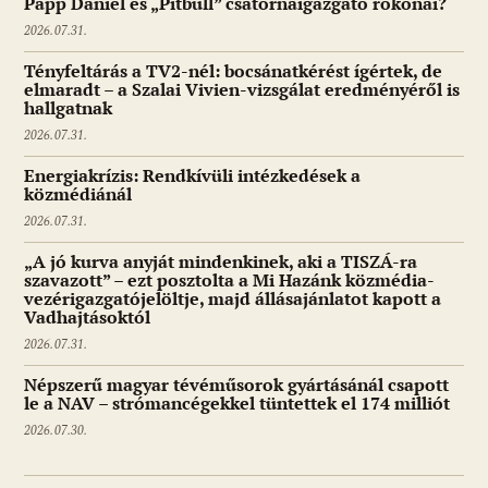
Papp Dániel és „Pitbull” csatornaigazgató rokonai?
2026.07.31.
Tényfeltárás a TV2-nél: bocsánatkérést ígértek, de
elmaradt – a Szalai Vivien-vizsgálat eredményéről is
hallgatnak
2026.07.31.
Energiakrízis: Rendkívüli intézkedések a
közmédiánál
2026.07.31.
„A jó kurva anyját mindenkinek, aki a TISZÁ-ra
szavazott” – ezt posztolta a Mi Hazánk közmédia-
vezérigazgatójelöltje, majd állásajánlatot kapott a
Vadhajtásoktól
2026.07.31.
Népszerű magyar tévéműsorok gyártásánál csapott
le a NAV – strómancégekkel tüntettek el 174 milliót
2026.07.30.