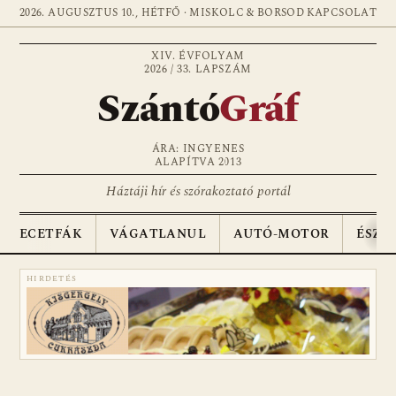
2026. AUGUSZTUS 10., HÉTFŐ · MISKOLC & BORSOD
KAPCSOLAT
XIV. ÉVFOLYAM
2026 / 33. LAPSZÁM
Szántó
Gráf
ÁRA: INGYENES
ALAPÍTVA 2013
Háztáji hír és szórakoztató portál
ECETFÁK
VÁGATLANUL
AUTÓ-MOTOR
ÉSZA
HIRDETÉS