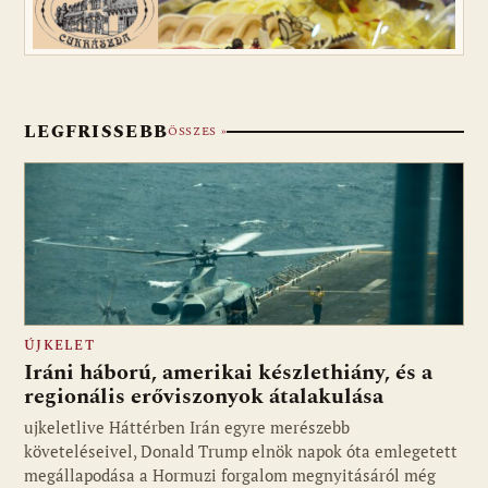
LEGFRISSEBB
ÖSSZES »
ÚJKELET
Iráni háború, amerikai készlethiány, és a
regionális erőviszonyok átalakulása
ujkeletlive Háttérben Irán egyre merészebb
Fotó: ujkelet.live
követeléseivel, Donald Trump elnök napok óta emlegetett
megállapodása a Hormuzi forgalom megnyitásáról még