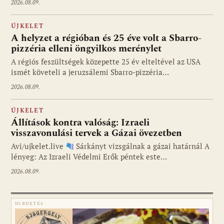
2026.08.09.
ÚJKELET
A helyzet a régióban és 25 éve volt a Sbarro-
pizzéria elleni öngyilkos merénylet
A régiós feszültségek közepette 25 év elteltével az USA
ismét követeli a jeruzsálemi Sbarro-pizzéria…
2026.08.09.
ÚJKELET
Állítások kontra valóság: Izraeli
visszavonulási tervek a Gázai övezetben
Avi/ujkelet.live
Sárkányt vizsgálnak a gázai határnál A
lényeg: Az Izraeli Védelmi Erők péntek este…
2026.08.09.
HIRDETÉS