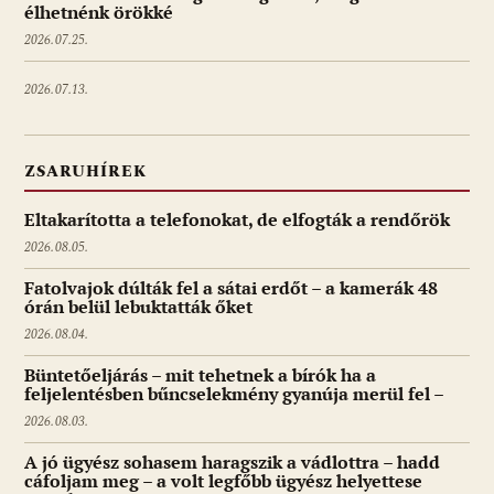
élhetnénk örökké
2026.07.25.
2026.07.13.
ZSARUHÍREK
Eltakarította a telefonokat, de elfogták a rendőrök
2026.08.05.
Fatolvajok dúlták fel a sátai erdőt – a kamerák 48
órán belül lebuktatták őket
2026.08.04.
Büntetőeljárás – mit tehetnek a bírók ha a
feljelentésben bűncselekmény gyanúja merül fel –
2026.08.03.
A jó ügyész sohasem haragszik a vádlottra – hadd
cáfoljam meg – a volt legfőbb ügyész helyettese