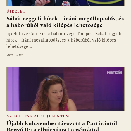
ÚJKELET
Sábát reggeli hírek – iráni megállapodás, és
a háborúból való kilépés lehetősége
ujkeletlive Caine és a háború vége The post Sábát reggeli
Fotó: ujkelet.live
hírek – iráni megállapodás, és a háborúból való kilépés
lehetősége…
2026.08.08.
AZ ECETFÁK ALÓL JELENTEM
Újabb kulcsember távozott a Partizántól:
Benyó Rita elbúcsúzott a nézőktől,