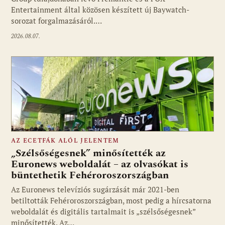
Entertainment által közösen készített új Baywatch-
sorozat forgalmazásáról.…
2026.08.07.
AZ ECETFÁK ALÓL JELENTEM
„Szélsőségesnek” minősítették az
Euronews weboldalát – az olvasókat is
büntethetik Fehéroroszországban
Fotó: media1.hu
Az Euronews televíziós sugárzását már 2021-ben
betiltották Fehéroroszországban, most pedig a hírcsatorna
weboldalát és digitális tartalmait is „szélsőségesnek”
minősítették. Az…