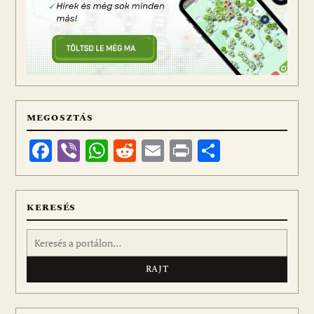
MEGOSZTÁS
Facebook
Viber
WhatsApp
Reddit
Email
Print
Ossza
meg
KERESÉS
Keresés: