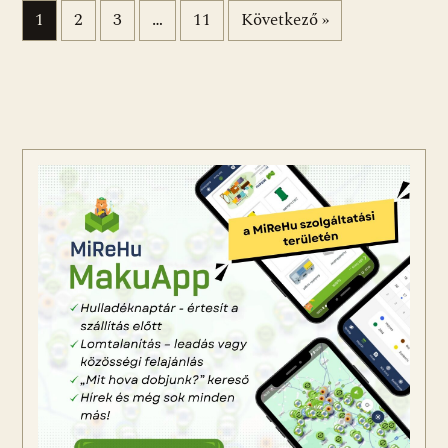
Bejegyzések lapozása
1
2
3
…
11
Következő »