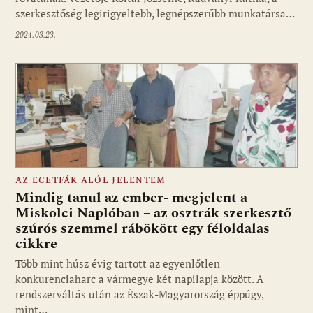
szerkesztőség legirigyeltebb, legnépszerűbb munkatársa…
2024.03.23.
AZ ECETFÁK ALÓL JELENTEM
Mindig tanul az ember- megjelent a
Miskolci Naplóban – az osztrák szerkesztő
szúrós szemmel rábökött egy féloldalas
cikkre
Több mint húsz évig tartott az egyenlőtlen
konkurenciaharc a vármegye két napilapja között. A
rendszerváltás után az Észak-Magyarország éppúgy,
mint…