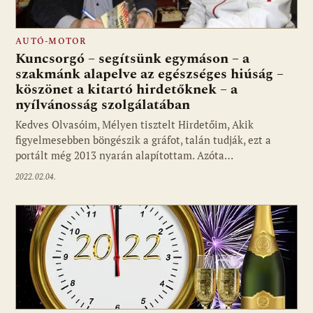
AUTÓ-MOTOR
Kuncsorgó – segítsünk egymáson – a
szakmánk alapelve az egészséges hiúság –
köszönet a kitartó hirdetőknek – a
nyílvánosság szolgálatában
Kedves Olvasóim, Mélyen tisztelt Hirdetőim, Akik
figyelmesebben böngészik a gráfot, talán tudják, ezt a
portált még 2013 nyarán alapítottam. Azóta…
2022.02.04.