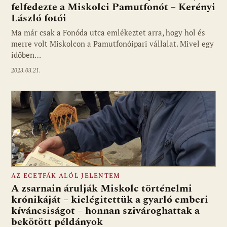
felfedezte a Miskolci Pamutfonót – Kerényi
László fotói
Ma már csak a Fonóda utca emlékeztet arra, hogy hol és
merre volt Miskolcon a Pamutfonóipari vállalat. Mivel egy
időben…
2023.03.21.
AZ ECETFÁK ALÓL JELENTEM
A zsarnain árulják Miskolc történelmi
krónikáját – kielégitettük a gyarló emberi
kíváncsiságot – honnan szivároghattak a
bekötött példányok