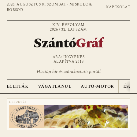
2026. AUGUSZTUS 8., SZOMBAT · MISKOLC &
KAPCSOLAT
BORSOD
XIV. ÉVFOLYAM
2026 / 32. LAPSZÁM
Szántó
Gráf
ÁRA: INGYENES
ALAPÍTVA 2013
Háztáji hír és szórakoztató portál
ECETFÁK
VÁGATLANUL
AUTÓ-MOTOR
ÉSZA
HIRDETÉS