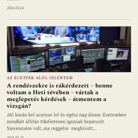
2024.02.24.
AZ ECETFÁK ALÓL JELENTEM
A rendészekre is rákérdezett – benne
voltam a Heti tévében – vártak a
meglepetés kérdések – átmentem a
vizsgán?
Aki korán kel aranyat lel és egész nap álmos. Esetemben
mindkét állítás tökéletesen igaznak bizonyult.
Szerencsém volt, ma reggelre meghívott…
2024.01.25.