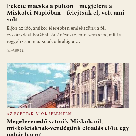
Fekete macska a pulton – megjelent a
Miskolci Naplóban – felejtsük el, volt ami
volt
Eljön az idő, amikor élesebben emlékszünk a fél
évszázaddal korábbi történésekre, mintsem arra, mit is
reggeliztem ma. Kopik a biológiai…
2024.09.14.
AZ ECETFÁK ALÓL JELENTEM
Megelevenedő sztorik Miskolcról,
miskolciaknak-vendégünk előadás előtt egy
pohár borra!