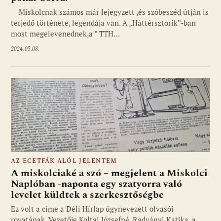
Miskolcnak számos már lejegyzett ,és szóbeszéd útján is
terjedő története, legendája van. A „Háttérsztorik”-ban
most megelevenednek,a ” TTH…
2024.05.08.
AZ ECETFÁK ALÓL JELENTEM
A miskolciaké a szó – megjelent a Miskolci
Naplóban -naponta egy szatyorra való
levelet küldtek a szerkesztőségbe
Ez volt a címe a Déli Hírlap úgynevezett olvasói
rovatának. Vezetője Koltai Józsefné, Radványi Katika, a