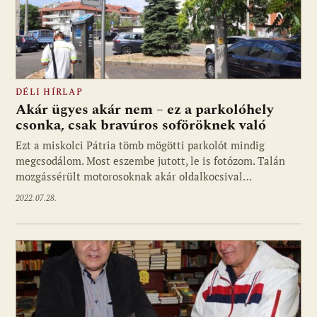
DÉLI HÍRLAP
Akár ügyes akár nem – ez a parkolóhely
csonka, csak bravúros soföröknek való
Ezt a miskolci Pátria tömb mögötti parkolót mindig
megcsodálom. Most eszembe jutott, le is fotózom. Talán
mozgássérült motorosoknak akár oldalkocsival…
2022.07.28.