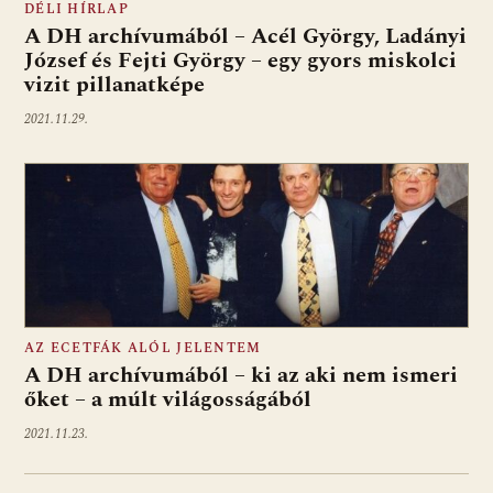
DÉLI HÍRLAP
A DH archívumából – Acél György, Ladányi
József és Fejti György – egy gyors miskolci
vizit pillanatképe
2021.11.29.
AZ ECETFÁK ALÓL JELENTEM
A DH archívumából – ki az aki nem ismeri
őket – a múlt világosságából
2021.11.23.