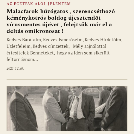
AZ ECETFÁK ALÓL JELENTEM
Malacfarok-húzógatos , szerencséthozó
kéménykotrós boldog újesztendőt –
vírusmentes újévet , felejtsük már el a
deltás omikronosat !
Kedves Barátaim, Kedves Ismerőseim, Kedves Hirdetőim,
Üzletfeleim, Kedves címzettek, Mély sajnálattal
értesítelek Benneteket, hogy az idén sem sikerült
feltornáznom…
2021.12.30.