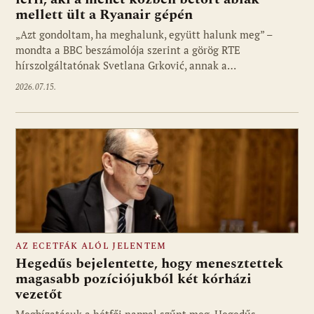
mellett ült a Ryanair gépén
„Azt gondoltam, ha meghalunk, együtt halunk meg” –
mondta a BBC beszámolója szerint a görög RTE
hírszolgáltatónak Svetlana Grković, annak a…
2026.07.15.
AZ ECETFÁK ALÓL JELENTEM
Hegedűs bejelentette, hogy menesztettek
magasabb pozíciójukból két kórházi
vezetőt
Megbízatásuk a hétfői nappal szűnt meg. Hegedűs