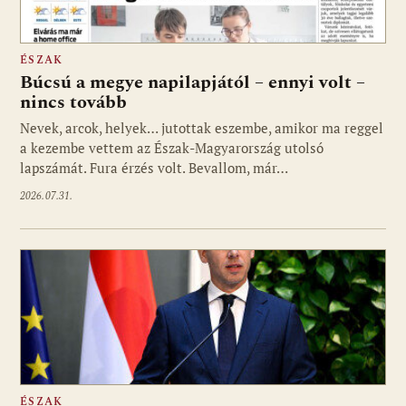
ÉSZAK
Búcsú a megye napilapjától – ennyi volt –
nincs tovább
Nevek, arcok, helyek… jutottak eszembe, amikor ma reggel
a kezembe vettem az Észak-Magyarország utolsó
lapszámát. Fura érzés volt. Bevallom, már…
2026.07.31.
ÉSZAK