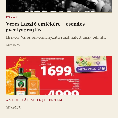
ÉSZAK
Veres László emlékére – csendes
gyertyagyújtás
Miskolc Város önkormányzata saját halottjának tekinti.
2026.07.28.
AZ ECETFÁK ALÓL JELENTEM
2026.07.27.