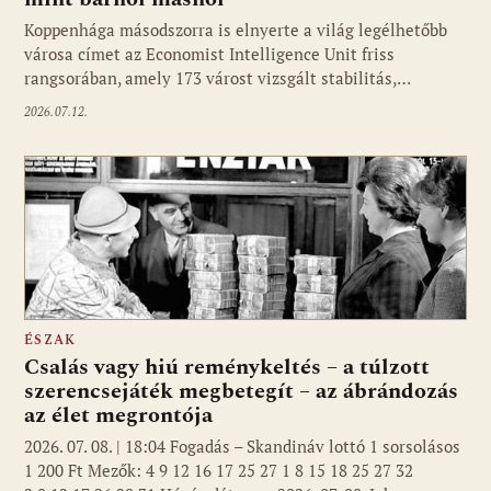
Koppenhága másodszorra is elnyerte a világ legélhetőbb
városa címet az Economist Intelligence Unit friss
rangsorában, amely 173 várost vizsgált stabilitás,…
2026.07.12.
ÉSZAK
Csalás vagy hiú reménykeltés – a túlzott
szerencsejáték megbetegít – az ábrándozás
az élet megrontója
2026. 07. 08. | 18:04 Fogadás – Skandináv lottó 1 sorsolásos
1 200 Ft Mezők: 4 9 12 16 17 25 27 1 8 15 18 25 27 32