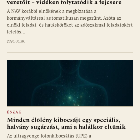
vezetőit – vidéken folytatódik a fejcsere
A NAV korábbi elnökének a megbízatása a
kormányváltással automatikusan megszűnt. Azóta az
elnöki feladat- és hatásköröket az adószakmai feladatokért
felelős…
2026.06.30.
ÉSZAK
Minden élőlény kibocsájt egy speciális,
halvány sugárzást, ami a halálkor eltűnik
Az ultragyenge fotonkibocsátás (UPE) a