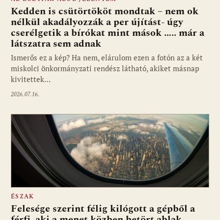
Kedden is csütörtököt mondtak – nem ok
nélkül akadályozzák a per újítást- úgy
cserélgetik a bírókat mint mások ….. már a
látszatra sem adnak
Ismerős ez a kép? Ha nem, elárulom ezen a fotón az a két
miskolci önkormányzati rendész látható, akiket másnap
kivitettek…
2026.07.16.
ÉSZAK
Felesége szerint félig kilógott a gépből a
férfi, aki a menet közben betört ablak