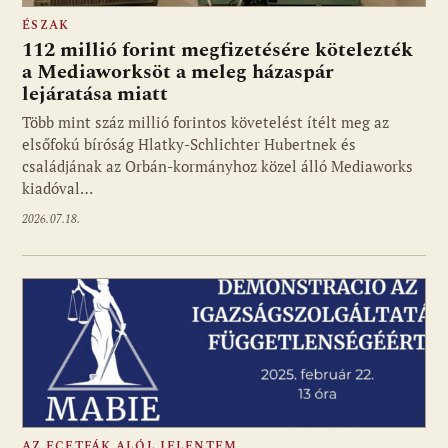
ÉSZAK
112 millió forint megfizetésére kötelezték
a Mediaworksöt a meleg házaspár
lejáratása miatt
Több mint száz millió forintos követelést ítélt meg az
elsőfokú bíróság Hlatky-Schlichter Hubertnek és
családjának az Orbán-kormányhoz közel álló Mediaworks
kiadóval…
2026.07.18.
AZ ECETFÁK ALÓL JELENTEM