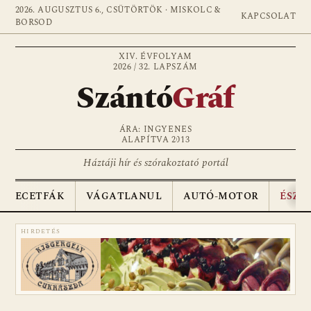
2026. AUGUSZTUS 6., CSÜTÖRTÖK · MISKOLC &
KAPCSOLAT
BORSOD
XIV. ÉVFOLYAM
2026 / 32. LAPSZÁM
Szántó
Gráf
ÁRA: INGYENES
ALAPÍTVA 2013
Háztáji hír és szórakoztató portál
ECETFÁK
VÁGATLANUL
AUTÓ-MOTOR
ÉSZA
HIRDETÉS