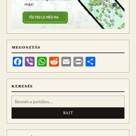
MEGOSZTÁS
Facebook
Viber
WhatsApp
Reddit
Email
Print
Ossza
meg
KERESÉS
Keresés: