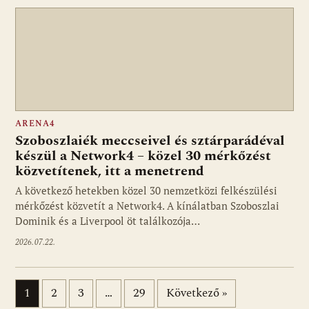
ARENA4
Szoboszlaiék meccseivel és sztárparádéval
készül a Network4 – közel 30 mérkőzést
közvetítenek, itt a menetrend
A következő hetekben közel 30 nemzetközi felkészülési
mérkőzést közvetít a Network4. A kínálatban Szoboszlai
Dominik és a Liverpool öt találkozója…
2026.07.22.
Bejegyzések lapozása
1
2
3
…
29
Következő »