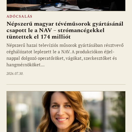
ADÓCSALÁS
Népszerű magyar tévéműsorok gyártásánál
csapott le a NAV – strómancégekkel
tüntettek el 174 milliót
Népszerű hazai televíziós műsorok gyártásában résztvevő
céghálózatot leplezett le a NAV. A produkciókon éjjel-
nappal dolgozó operatőröket, vágókat, szerkesztőket és
hangmérnököket…
2026.07.30.