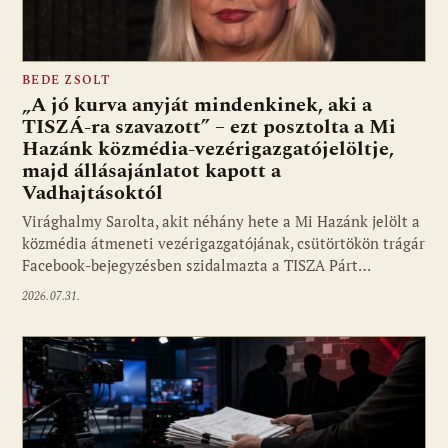
BEDE ZSOLT
„A jó kurva anyját mindenkinek, aki a
TISZÁ-ra szavazott” – ezt posztolta a Mi
Hazánk közmédia-vezérigazgatójelöltje,
majd állásajánlatot kapott a
Vadhajtásoktól
Virághalmy Sarolta, akit néhány hete a Mi Hazánk jelölt a
közmédia átmeneti vezérigazgatójának, csütörtökön trágár
Facebook-bejegyzésben szidalmazta a TISZA Párt…
2026.07.31.