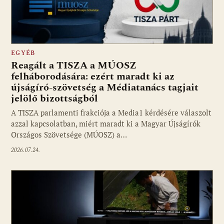
EGYÉB
Reagált a TISZA a MÚOSZ
felháborodására: ezért maradt ki az
újságíró-szövetség a Médiatanács tagjait
jelölő bizottságból
A TISZA parlamenti frakciója a Media1 kérdésére válaszolt
azzal kapcsolatban, miért maradt ki a Magyar Újságírók
Országos Szövetsége (MÚOSZ) a…
2026.07.24.