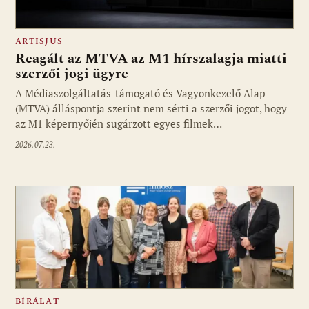
ARTISJUS
Reagált az MTVA az M1 hírszalagja miatti
szerzői jogi ügyre
A Médiaszolgáltatás-támogató és Vagyonkezelő Alap
(MTVA) álláspontja szerint nem sérti a szerzői jogot, hogy
az M1 képernyőjén sugárzott egyes filmek…
2026.07.23.
BÍRÁLAT