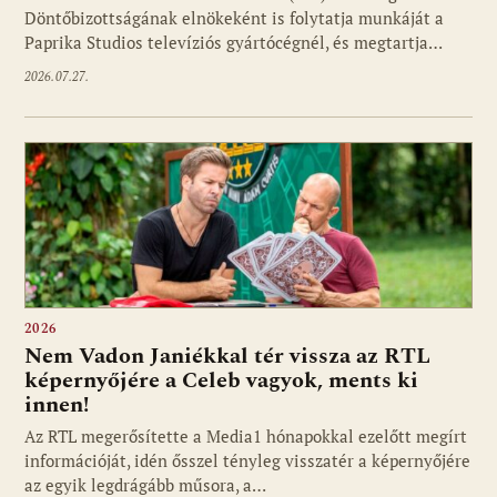
Döntőbizottságának elnökeként is folytatja munkáját a
Paprika Studios televíziós gyártócégnél, és megtartja…
2026.07.27.
2026
Nem Vadon Janiékkal tér vissza az RTL
képernyőjére a Celeb vagyok, ments ki
innen!
Az RTL megerősítette a Media1 hónapokkal ezelőtt megírt
információját, idén ősszel tényleg visszatér a képernyőjére
az egyik legdrágább műsora, a…