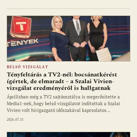
BELSŐ VIZSGÁLAT
Tényfeltárás a TV2-nél: bocsánatkérést
ígértek, de elmaradt – a Szalai Vivien-
vizsgálat eredményéről is hallgatnak
Áprilisban még a TV2 sajtóosztálya is megerősítette a
Media1-nek, hogy belső vizsgálatot indítottak a Szalai
Vivien volt hírigazgató időszakával kapcsolatos…
2026.07.31.