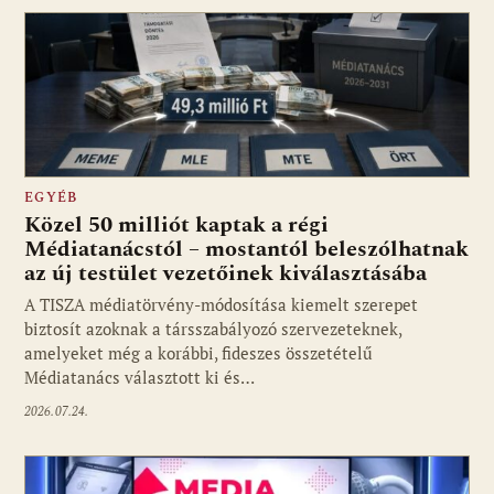
EGYÉB
Közel 50 milliót kaptak a régi
Médiatanácstól – mostantól beleszólhatnak
az új testület vezetőinek kiválasztásába
A TISZA médiatörvény-módosítása kiemelt szerepet
biztosít azoknak a társszabályozó szervezeteknek,
amelyeket még a korábbi, fideszes összetételű
Médiatanács választott ki és…
2026.07.24.