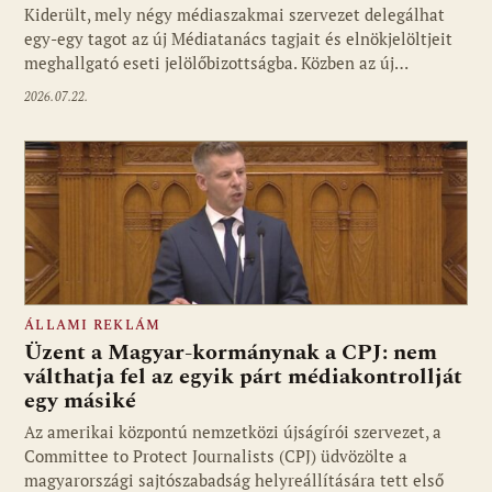
Kiderült, mely négy médiaszakmai szervezet delegálhat
egy-egy tagot az új Médiatanács tagjait és elnökjelöltjeit
meghallgató eseti jelölőbizottságba. Közben az új…
2026.07.22.
ÁLLAMI REKLÁM
Üzent a Magyar-kormánynak a CPJ: nem
válthatja fel az egyik párt médiakontrollját
egy másiké
Az amerikai központú nemzetközi újságírói szervezet, a
Committee to Protect Journalists (CPJ) üdvözölte a
magyarországi sajtószabadság helyreállítására tett első