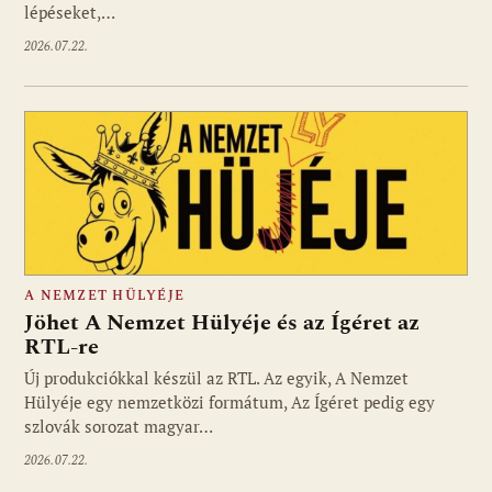
lépéseket,…
2026.07.22.
A NEMZET HÜLYÉJE
Jöhet A Nemzet Hülyéje és az Ígéret az
RTL-re
Új produkciókkal készül az RTL. Az egyik, A Nemzet
Hülyéje egy nemzetközi formátum, Az Ígéret pedig egy
szlovák sorozat magyar…
2026.07.22.