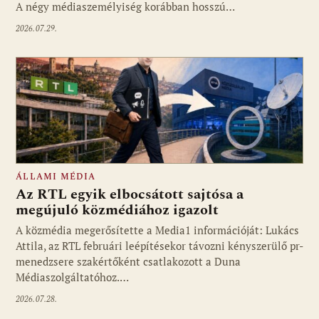
A négy médiaszemélyiség korábban hosszú…
2026.07.29.
ÁLLAMI MÉDIA
Az RTL egyik elbocsátott sajtósa a
megújuló közmédiához igazolt
A közmédia megerősítette a Media1 információját: Lukács
Attila, az RTL februári leépítésekor távozni kényszerülő pr-
menedzsere szakértőként csatlakozott a Duna
Médiaszolgáltatóhoz.…
2026.07.28.