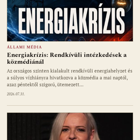
ÁLLAMI MÉDIA
Energiakrízis: Rendkívüli intézkedések a
közmédiánál
Az országos szinten kialakult rendkívüli energiahelyzet és
a súlyos vízhiányra hivatkozva a közmédia a mai naptól,
azaz péntektől szigorú, ütemezett…
2026.07.31.