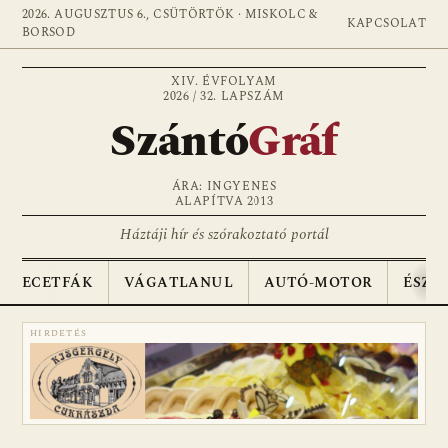
2026. AUGUSZTUS 6., CSÜTÖRTÖK · MISKOLC &
KAPCSOLAT
BORSOD
XIV. ÉVFOLYAM
2026 / 32. LAPSZÁM
Szántó
Gráf
ÁRA: INGYENES
ALAPÍTVA 2013
Háztáji hír és szórakoztató portál
ECETFÁK
VÁGATLANUL
AUTÓ-MOTOR
ÉSZA
HIRDETÉS