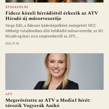
ÁTIGAZOLÁS
Fidesz-közeli hírrádiótól érkezik az ATV
Híradó új műsorvezetője
Varga Edit, a fideszes káderképzőként emlegetett MCC
többségi tulajdonában álló InfoRádió műsorvezetője, az M1
Híradó egykori arca szeptembertől az ATV…
2026.07.30.
ATV
Megerősítette az ATV a Media1 hírét:
távozik Vogyerák Anikó