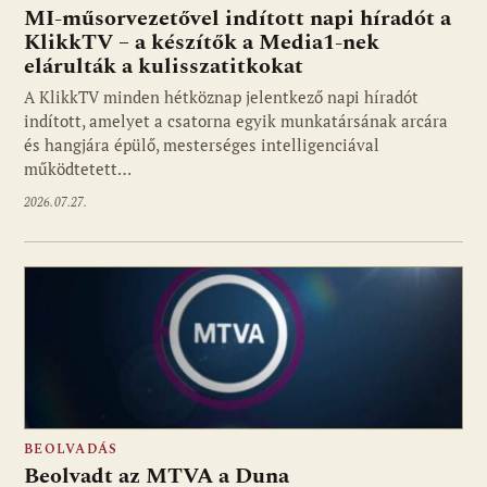
MI-műsorvezetővel indított napi híradót a
KlikkTV – a készítők a Media1-nek
elárulták a kulisszatitkokat
A KlikkTV minden hétköznap jelentkező napi híradót
indított, amelyet a csatorna egyik munkatársának arcára
és hangjára épülő, mesterséges intelligenciával
működtetett…
2026.07.27.
BEOLVADÁS
Beolvadt az MTVA a Duna