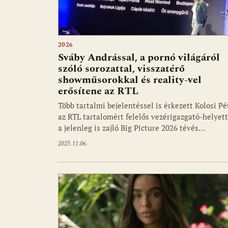
2026
Sváby Andrással, a pornó világáról
szóló sorozattal, visszatérő
showműsorokkal és reality-vel
erősítene az RTL
Több tartalmi bejelentéssel is érkezett Kolosi Pét
az RTL tartalomért felelős vezérigazgató-helyet
a jelenleg is zajló Big Picture 2026 tévés…
2025.11.06.