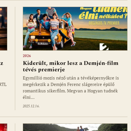
2026
az
Kiderült, mikor lesz a Demjén-film
tévés premierje
Egymillió mozis néző után a tévéképernyőkre is
 RTL
megérkezik a Demjén Ferenc slágereire épülő
romantikus sikerfilm. Megvan a Hogyan tudnék
élni…
2025.12.16.