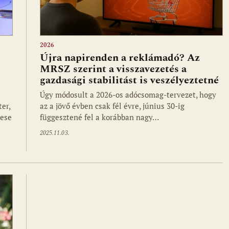
2026
Újra napirenden a reklámadó? Az
MRSZ szerint a visszavezetés a
gazdasági stabilitást is veszélyeztetné
Úgy módosult a 2026-os adócsomag-tervezet, hogy
er,
az a jövő évben csak fél évre, június 30-ig
tese
függesztené fel a korábban nagy…
2025.11.03.