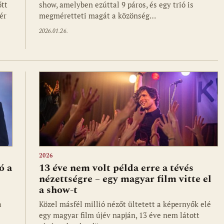
őtt
show, amelyben ezúttal 9 páros, és egy trió is
ér
megméretteti magát a közönség…
2026.01.26.
2026
ó a
13 éve nem volt példa erre a tévés
nézettségre – egy magyar film vitte el
a show-t
a
Közel másfél millió nézőt ültetett a képernyők elé
egy magyar film újév napján, 13 éve nem látott