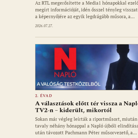
Az RTL megerősítette a Media1 hónapokkal ezel
megírt információját, idén ősszel tényleg visszat
a képernyőjére az egyik legdrágább műsora, a…
2026.07.27.
2. ÉVAD
A választások előtt tér vissza a Napl
TV2-n – kiderült, mikortól
Sokan már végleg leírták a riportműsort, miután
tavaly néhány hónappal a Napló újbóli elindítás
után távozott Pachmann Péter műsorvezető, a…