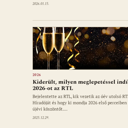
2026.01.15.
2026
Kiderült, milyen meglepetéssel indí
2026-ot az RTL
Bejelentette az RTL, kik vezetik az óév utolsó RT
Híradóját és hogy ki mondja 2026 első perceiben
újévi köszöntőt.…
2025.12.29.