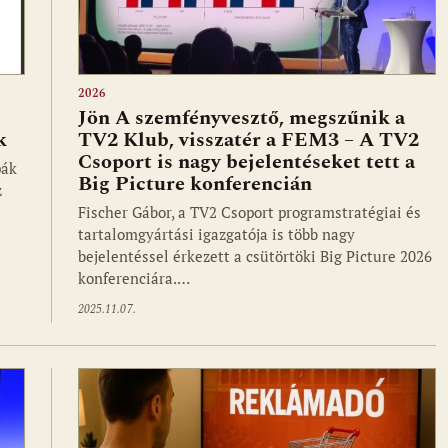
2026
Jön A szemfényvesztő, megszűnik a
k
TV2 Klub, visszatér a FEM3 – A TV2
Csoport is nagy bejelentéseket tett a
pák
Big Picture konferencián
z
Fischer Gábor, a TV2 Csoport programstratégiai és
tartalomgyártási igazgatója is több nagy
bejelentéssel érkezett a csütörtöki Big Picture 2026
konferenciára.…
2025.11.07.