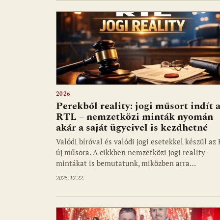
2026
Perekből reality: jogi műsort indít 
RTL – nemzetközi minták nyomán
akár a saját ügyeivel is kezdhetné
Valódi bíróval és valódi jogi esetekkel készül az
új műsora. A cikkben nemzetközi jogi reality-
mintákat is bemutatunk, miközben arra…
2025.12.22.