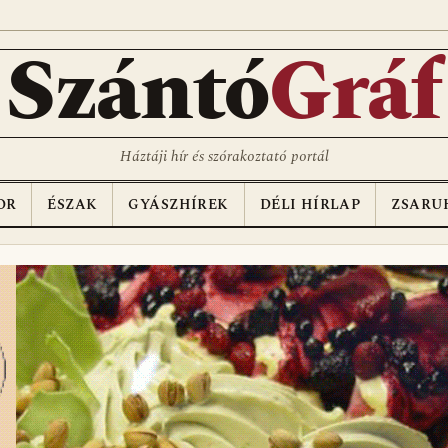
Szántó
Gráf
Háztáji hír és szórakoztató portál
OR
ÉSZAK
GYÁSZHÍREK
DÉLI HÍRLAP
ZSARU