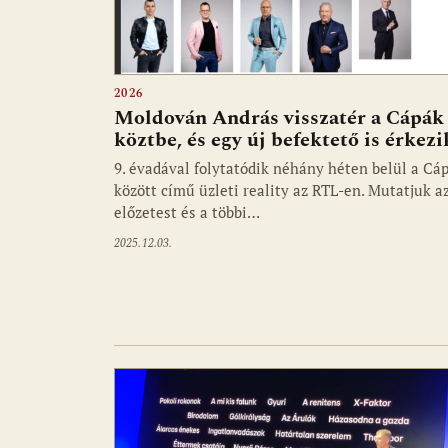
2026
Moldován András visszatér a Cápák
köztbe, és egy új befektető is érkezi
9. évadával folytatódik néhány héten belül a Cá
között című üzleti reality az RTL-en. Mutatjuk a
előzetest és a többi…
2025.12.03.