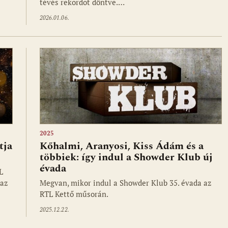
tévés rekordot döntve.…
2026.01.06.
2025
tja
Kőhalmi, Aranyosi, Kiss Ádám és a
többiek: így indul a Showder Klub új
évada
L
 az
Megvan, mikor indul a Showder Klub 35. évada az
RTL Kettő műsorán.
2025.12.22.