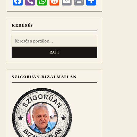
Facebook
Viber
WhatsApp
Reddit
Email
Print
Ossza
meg
KERESÉS
Keresés:
SZIGORÚAN BIZALMATLAN