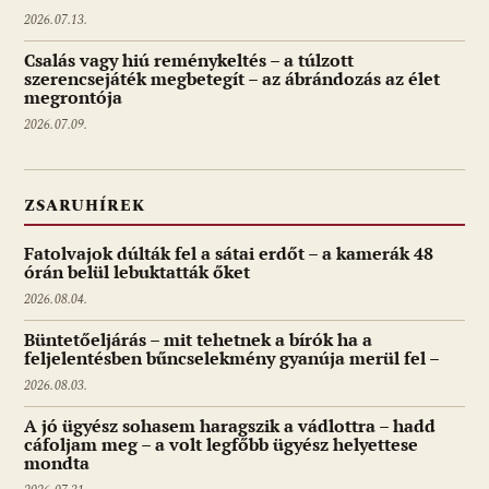
2026.07.13.
Csalás vagy hiú reménykeltés – a túlzott
szerencsejáték megbetegít – az ábrándozás az élet
megrontója
2026.07.09.
ZSARUHÍREK
Fatolvajok dúlták fel a sátai erdőt – a kamerák 48
órán belül lebuktatták őket
2026.08.04.
Büntetőeljárás – mit tehetnek a bírók ha a
feljelentésben bűncselekmény gyanúja merül fel –
2026.08.03.
A jó ügyész sohasem haragszik a vádlottra – hadd
cáfoljam meg – a volt legfőbb ügyész helyettese
mondta