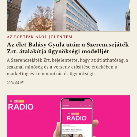
AZ ECETFÁK ALÓL JELENTEM
Az élet Balásy Gyula után: a Szerencsejáték
Zrt. átalakítja ügynökségi modelljét
A Szerencsejáték Zrt. bejelentette, hogy az átláthatóság, a
Fotó: media1.hu
szakmai minőség és a verseny erősítése érdekében új
marketing és kommunikációs ügynökségi…
2026.08.05.