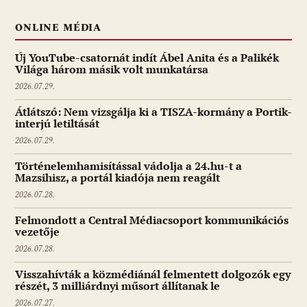
ONLINE MÉDIA
Új YouTube-csatornát indít Ábel Anita és a Palikék
Világa három másik volt munkatársa
2026.07.29.
Átlátszó: Nem vizsgálja ki a TISZA-kormány a Portik-
interjú letiltását
2026.07.29.
Történelemhamisítással vádolja a 24.hu-t a
Mazsihisz, a portál kiadója nem reagált
2026.07.28.
Felmondott a Central Médiacsoport kommunikációs
vezetője
2026.07.28.
Visszahívták a közmédiánál felmentett dolgozók egy
részét, 3 milliárdnyi műsort állítanak le
2026.07.27.