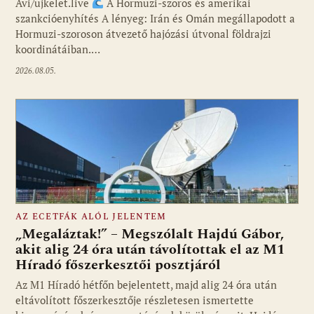
Avi/ujkelet.live
A Hormuzi-szoros és amerikai
szankcióenyhítés A lényeg: Irán és Omán megállapodott a
Hormuzi-szoroson átvezető hajózási útvonal földrajzi
koordinátáiban.…
2026.08.05.
AZ ECETFÁK ALÓL JELENTEM
„Megaláztak!” – Megszólalt Hajdú Gábor,
akit alig 24 óra után távolítottak el az M1
Híradó főszerkesztői posztjáról
Fotó: media1.hu
Az M1 Híradó hétfőn bejelentett, majd alig 24 óra után
eltávolított főszerkesztője részletesen ismertette