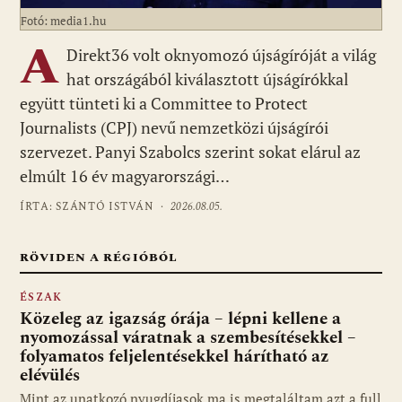
Fotó: media1.hu
A
Direkt36 volt oknyomozó újságíróját a világ
hat országából kiválasztott újságírókkal
együtt tünteti ki a Committee to Protect
Journalists (CPJ) nevű nemzetközi újságírói
szervezet. Panyi Szabolcs szerint sokat elárul az
elmúlt 16 év magyarországi…
ÍRTA: SZÁNTÓ ISTVÁN ·
2026.08.05.
RÖVIDEN A RÉGIÓBÓL
ÉSZAK
Közeleg az igazság órája – lépni kellene a
nyomozással váratnak a szembesítésekkel –
folyamatos feljelentésekkel hárítható az
elévülés
Mint az unatkozó nyugdíjasok ma is megtaláltam azt a full