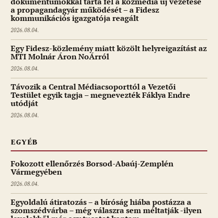
dokumentumokkal tárta fel a közmédia új vezetése
a propagandagyár működését – a Fidesz
kommunikációs igazgatója reagált
2026.08.04.
Egy Fidesz-közlemény miatt közölt helyreigazítást az
MTI Molnár Áron NoÁrról
2026.08.04.
Távozik a Central Médiacsoporttól a Vezetői
Testület egyik tagja – megnevezték Fáklya Endre
utódját
2026.08.04.
EGYÉB
Fokozott ellenőrzés Borsod-Abaúj-Zemplén
Vármegyében
2026.08.04.
Egyoldalú átiratozás – a bíróság hiába postázza a
szomszédvárba – még válaszra sem méltatják -ilyen