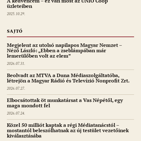
A kedvencem – ez van most az UNIO Coop
üzleteiben
2025.10.29.
SAJTÓ
Megjelent az utolsó napilapos Magyar Nemzet –
Néző László: „Ebben a zseblámpában már
lemerülőben volt az elem”
2026.07.31.
Beolvadt az MTVA a Duna Médiaszolgáltatóba,
létrejön a Magyar Rádió és Televízió Nonprofit Zrt.
2026.07.27.
Elbocsátottak öt munkatársat a Vas Népétől, egy
maga mondott fel
2026.07.24.
Közel 50 milliót kaptak a régi Médiatanácstól –
mostantól beleszólhatnak az új testület vezetőinek
kiválasztásába