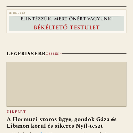
HIRDETÉS
LEGFRISSEBB
ÖSSZES »
ÚJKELET
A Hormuzi-szoros ügye, gondok Gáza és
Libanon körül és sikeres Nyíl-teszt