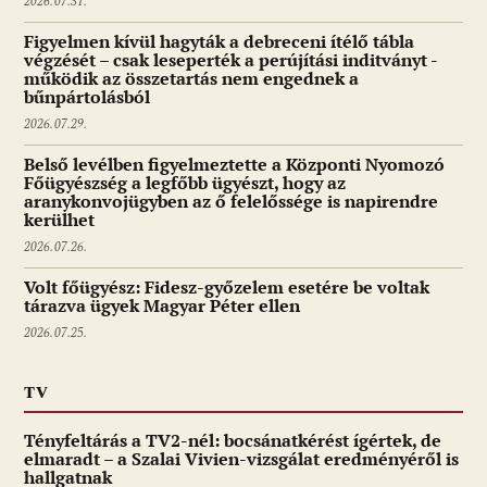
2026.07.31.
Figyelmen kívül hagyták a debreceni ítélő tábla
végzését – csak leseperték a perújítási inditványt -
működik az összetartás nem engednek a
bűnpártolásból
2026.07.29.
Belső levélben figyelmeztette a Központi Nyomozó
Főügyészség a legfőbb ügyészt, hogy az
aranykonvojügyben az ő felelőssége is napirendre
kerülhet
2026.07.26.
Volt főügyész: Fidesz-győzelem esetére be voltak
tárazva ügyek Magyar Péter ellen
2026.07.25.
TV
Tényfeltárás a TV2-nél: bocsánatkérést ígértek, de
elmaradt – a Szalai Vivien-vizsgálat eredményéről is
hallgatnak