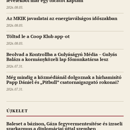
levelekből már egy tucatot kaptam
2026.08.03.
Az MKIK javaslatai az energiaválságos időszakban
2026.08.03.
Töltsd le a Coop Klub app-ot
2026.08.03.
Beolvad a Kontrollba a Gulyáságyú Média – Gulyás
Balázs a kormányközeli lap főmunkatársa lesz
2026.07.31.
Még mindig a közmédiánál dolgoznak a hírhamisító
Papp Dániel és „Pitbull” csatornaigazgató rokonai?
2026.07.31.
ÚJKELET
Baleset a bázison, Gáza fegyvermentesítése és izraeli
szarkazmus a diplomáciai úttal szemben