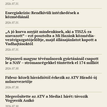
2026.07.31.
Energiakrízis: Rendkívüli intézkedések a
közmédiánál
2026.07.31.
„A jó kurva anyját mindenkinek, aki a TISZÁ-ra
szavazott” – ezt posztolta a Mi Hazánk közmédia-
vezérigazgatójelöltje, majd állásajánlatot kapott a
Vadhajtásoktól
2026.07.31.
Népszerű magyar tévéműsorok gyártásánál csapott
le a NAV – strómancégekkel tüntettek el 174 milliót
2026.07.30.
Fidesz-közeli hírrádiótól érkezik az ATV Híradó új
műsorvezetője
2026.07.30.
Megerősítette az ATV a Media1 hírét: távozik
Vogyerák Anikó
2026.07.30.