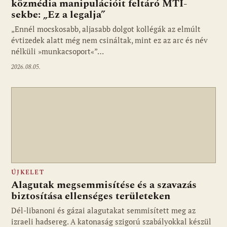
közmédia manipulációit feltáró MTI-
sekbe: „Ez a legalja”
Fotó: media1.hu
„Ennél mocskosabb, aljasabb dolgot kollégák az elmúlt
évtizedek alatt még nem csináltak, mint ez az arc és név
nélküli »munkacsoport«”…
2026.08.05.
ÚJKELET
Alagutak megsemmisítése és a szavazás
biztosítása ellenséges területeken
Dél-libanoni és gázai alagutakat semmisített meg az
izraeli hadsereg. A katonaság szigorú szabályokkal készül