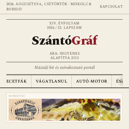
2026. AUGUSZTUS 6., CSÜTÖRTÖK · MISKOLC &
KAPCSOLAT
BORSOD
XIV. ÉVFOLYAM
2026 / 32. LAPSZÁM
Szántó
Gráf
ÁRA: INGYENES
ALAPÍTVA 2013
Háztáji hír és szórakoztató portál
ECETFÁK
VÁGATLANUL
AUTÓ-MOTOR
ÉSZA
HIRDETÉS