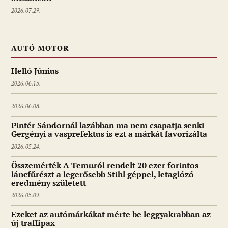
2026.07.29.
AUTÓ-MOTOR
Helló Június
2026.06.15.
2026.06.08.
Pintér Sándornál lazábban ma nem csapatja senki –
Gergényi a vasprefektus is ezt a márkát favorizálta
2026.05.24.
Összemérték A Temuról rendelt 20 ezer forintos
láncfűrészt a legerősebb Stihl géppel, letaglózó
eredmény született
2026.05.09.
Ezeket az autómárkákat mérte be leggyakrabban az
új traffipax