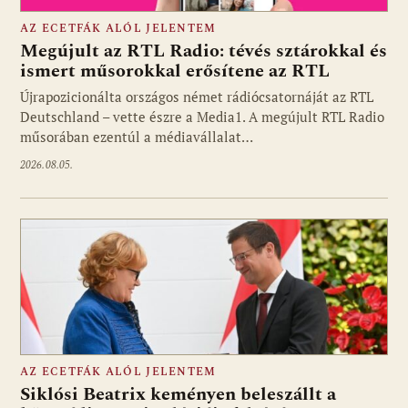
AZ ECETFÁK ALÓL JELENTEM
Megújult az RTL Radio: tévés sztárokkal és
ismert műsorokkal erősítene az RTL
Újrapozicionálta országos német rádiócsatornáját az RTL
Fotó: media1.hu
Deutschland – vette észre a Media1. A megújult RTL Radio
műsorában ezentúl a médiavállalat…
2026.08.05.
AZ ECETFÁK ALÓL JELENTEM
Siklósi Beatrix keményen beleszállt a