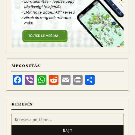
MEGOSZTÁS
Facebook
Viber
WhatsApp
Reddit
Email
Print
Ossza
meg
KERESÉS
Keresés: