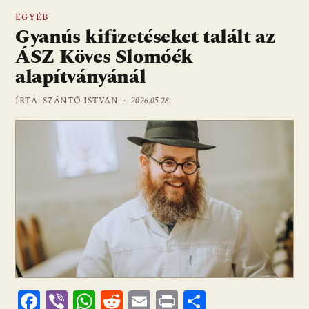
EGYÉB
Gyanús kifizetéseket talált az
ÁSZ Köves Slomóék
alapítványánál
ÍRTA: SZÁNTÓ ISTVÁN ·
2026.05.28.
F
Vi
W
R
E
Pr
O