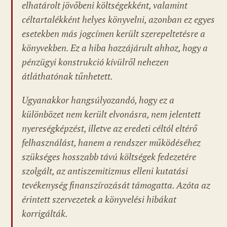
elhatárolt jövőbeni költségekként, valamint
céltartalékként helyes könyvelni, azonban ez egyes
esetekben más jogcímen került szerepeltetésre a
könyvekben. Ez a hiba hozzájárult ahhoz, hogy a
pénzügyi konstrukció kívülről nehezen
átláthatónak tűnhetett.
Ugyanakkor hangsúlyozandó, hogy ez a
különbözet nem került elvonásra, nem jelentett
nyereségképzést, illetve az eredeti céltól eltérő
felhasználást, hanem a rendszer működéséhez
szükséges hosszabb távú költségek fedezetére
szolgált, az antiszemitizmus elleni kutatási
tevékenység finanszírozását támogatta. Azóta az
érintett szervezetek a könyvelési hibákat
korrigálták.