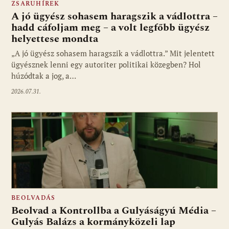
ZSARUHÍREK
A jó ügyész sohasem haragszik a vádlottra –
hadd cáfoljam meg – a volt legfőbb ügyész
helyettese mondta
„A jó ügyész sohasem haragszik a vádlottra.” Mit jelentett
ügyésznek lenni egy autoriter politikai közegben? Hol
húzódtak a jog, a…
2026.07.31.
BEOLVADÁS
Beolvad a Kontrollba a Gulyáságyú Média –
Gulyás Balázs a kormányközeli lap