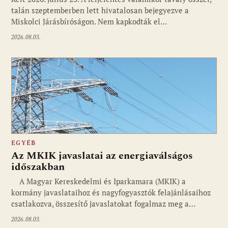
talán szeptemberben lett hivatalosan bejegyezve a
Miskolci Járásbíróságon. Nem kapkodták el…
2026.08.03.
EGYÉB
Az MKIK javaslatai az energiaválságos
időszakban
A Magyar Kereskedelmi és Iparkamara (MKIK) a
kormány javaslataihoz és nagyfogyasztók felajánlásaihoz
csatlakozva, összesítő javaslatokat fogalmaz meg a…
2026.08.03.