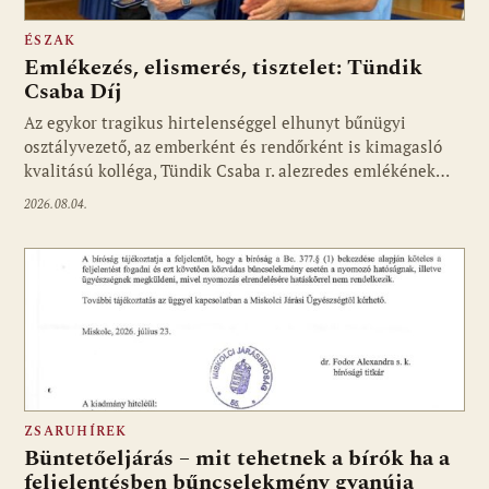
ÉSZAK
Emlékezés, elismerés, tisztelet: Tündik
Csaba Díj
Az egykor tragikus hirtelenséggel elhunyt bűnügyi
osztályvezető, az emberként és rendőrként is kimagasló
kvalitású kolléga, Tündik Csaba r. alezredes emlékének…
2026.08.04.
ZSARUHÍREK
Büntetőeljárás – mit tehetnek a bírók ha a
feljelentésben bűncselekmény gyanúja