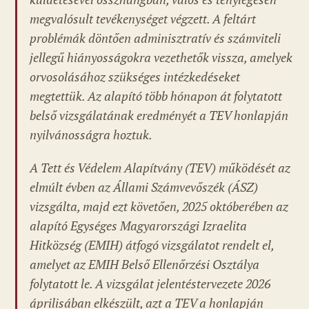
megvalósult tevékenységet végzett. A feltárt
problémák döntően adminisztratív és számviteli
jellegű hiányosságokra vezethetők vissza, amelyek
orvosolásához szükséges intézkedéseket
megtettük. Az alapító több hónapon át folytatott
belső vizsgálatának eredményét a TEV honlapján
nyilvánosságra hoztuk.
A Tett és Védelem Alapítvány (TEV) működését az
elmúlt évben az Állami Számvevőszék (ÁSZ)
vizsgálta, majd ezt követően, 2025 októberében az
alapító Egységes Magyarországi Izraelita
Hitközség (EMIH) átfogó vizsgálatot rendelt el,
amelyet az EMIH Belső Ellenőrzési Osztálya
folytatott le. A vizsgálat jelentéstervezete 2026
áprilisában elkészült, azt a TEV a honlapján