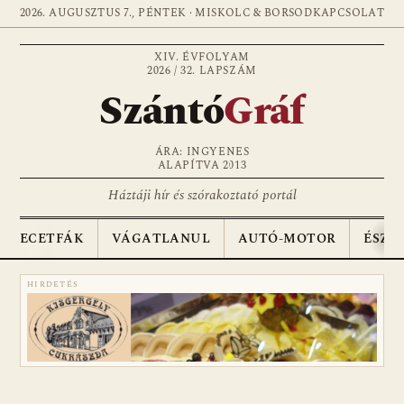
2026. AUGUSZTUS 7., PÉNTEK · MISKOLC & BORSOD
KAPCSOLAT
XIV. ÉVFOLYAM
2026 / 32. LAPSZÁM
Szántó
Gráf
ÁRA: INGYENES
ALAPÍTVA 2013
Háztáji hír és szórakoztató portál
ECETFÁK
VÁGATLANUL
AUTÓ-MOTOR
ÉSZA
HIRDETÉS