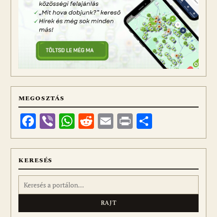
MEGOSZTÁS
Facebook
Viber
WhatsApp
Reddit
Email
Print
Ossza
meg
KERESÉS
Keresés: