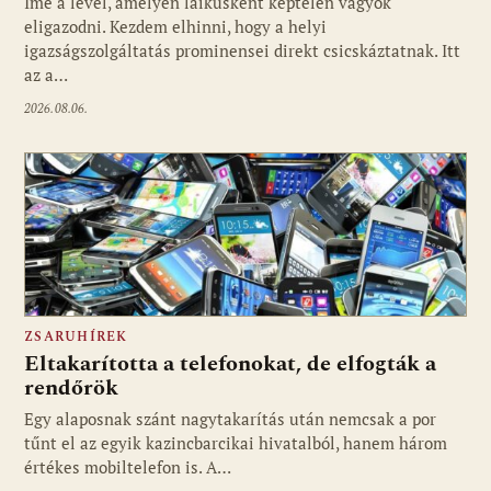
Ime a levél, amelyen laikusként képtelen vagyok
eligazodni. Kezdem elhinni, hogy a helyi
igazságszolgáltatás prominensei direkt csicskáztatnak. Itt
az a…
2026.08.06.
ZSARUHÍREK
Eltakarította a telefonokat, de elfogták a
rendőrök
Egy alaposnak szánt nagytakarítás után nemcsak a por
tűnt el az egyik kazincbarcikai hivatalból, hanem három
értékes mobiltelefon is. A…