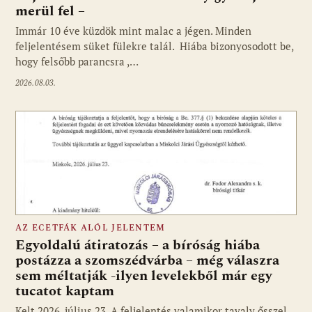
merül fel –
Immár 10 éve küzdök mint malac a jégen. Minden
feljelentésem süket fülekre talál. Hiába bizonyosodott be,
hogy felsőbb parancsra ,…
2026.08.03.
AZ ECETFÁK ALÓL JELENTEM
Egyoldalú átiratozás – a bíróság hiába
postázza a szomszédvárba – még válaszra
sem méltatják -ilyen levelekből már egy
tucatot kaptam
Kelt 2026. július 23. A feljelentés valamikor tavaly ősszel,