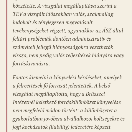
közzétette. A vizsgálat megállapítása szerint a
TEV a vizsgált időszakban valós, szakmailag
indokolt és ténylegesen megvalósult
tevékenységeket végzett, ugyanakkor az ÁSZ által
feltárt problémák döntően adminisztratív és
számviteli jellegű hiányosságokra vezethetők
vissza, nem pedig valós teljesítések hiányára vagy
forráskivonásra.
Fontos kiemelni a könyvelési kérdéseket, amelyek
a félreértések fő forrását jelentették. A belső
vizsgálat megállapította, hogy a Brüsszel
Intézetnél keletkező forráskülönbözet könyvelése
nem megfelelő módon történt: a különbözetet a
gyakorlatban jövőbeni alvállalkozói költségekre és
jogi kockázatok (liability) fedezetére képzett