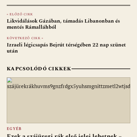
e
er
at
d
ai
t
za
« ELŐZŐ CIKK
b
s
di
l
m
Likvidálások Gázában, támadás Libanonban és
o
A
t
e
mentés Rámalláhból
o
p
g
KÖVETKEZŐ CIKK »
Izraeli légicsapás Bejrút térségében 22 nap szünet
k
p
után
KAPCSOLÓDÓ CIKKEK
EGYÉB
Ezek a szájüregi rák első jelei lehetnek –