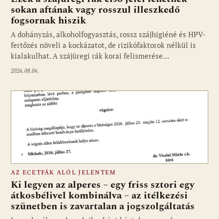
sokan aftának vagy rosszul illeszkedő
fogsornak hiszik
A dohányzás, alkoholfogyasztás, rossz szájhigiéné és HPV-
fertőzés növeli a kockázatot, de rizikófaktorok nélkül is
kialakulhat. A szájüregi rák korai felismerése…
2026.08.06.
AZ ECETFÁK ALÓL JELENTEM
Ki legyen az alperes – egy friss sztori egy
átkosbélivel kombinálva – az itélkezési
szünetben is zavartalan a jogszolgáltatás