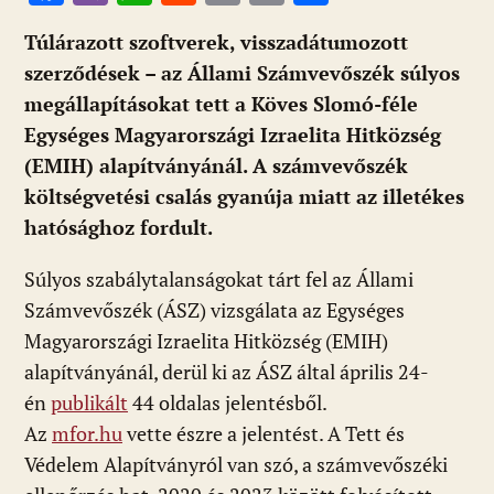
ac
b
h
e
m
in
ss
Túlárazott szoftverek, visszadátumozott
e
er
at
d
ai
t
za
szerződések – az Állami Számvevőszék súlyos
b
s
di
l
m
megállapításokat tett a Köves Slomó-féle
o
A
t
e
Egységes Magyarországi Izraelita Hitközség
o
p
g
(EMIH) alapítványánál. A számvevőszék
k
p
költségvetési csalás gyanúja miatt az illetékes
hatósághoz fordult.
Súlyos szabálytalanságokat tárt fel az Állami
Számvevőszék (ÁSZ) vizsgálata az Egységes
Magyarországi Izraelita Hitközség (EMIH)
alapítványánál, derül ki az ÁSZ által április 24-
én
publikált
44 oldalas jelentésből.
Az
mfor.hu
vette észre a jelentést. A Tett és
Védelem Alapítványról van szó, a számvevőszéki