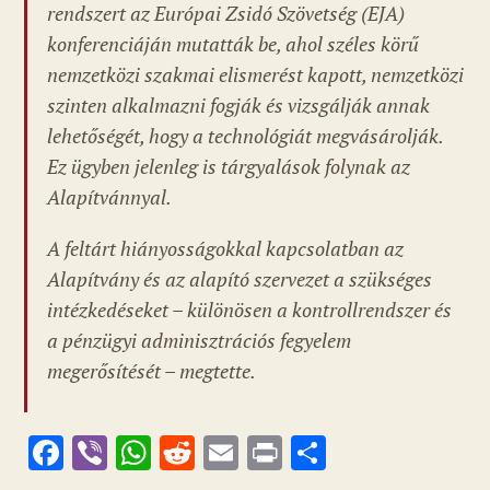
rendszert az Európai Zsidó Szövetség (EJA)
konferenciáján mutatták be, ahol széles körű
nemzetközi szakmai elismerést kapott, nemzetközi
szinten alkalmazni fogják és vizsgálják annak
lehetőségét, hogy a technológiát megvásárolják.
Ez ügyben jelenleg is tárgyalások folynak az
Alapítvánnyal.
A feltárt hiányosságokkal kapcsolatban az
Alapítvány és az alapító szervezet a szükséges
intézkedéseket – különösen a kontrollrendszer és
a pénzügyi adminisztrációs fegyelem
megerősítését – megtette.
F
Vi
W
R
E
Pr
O
ac
b
h
e
m
in
ss