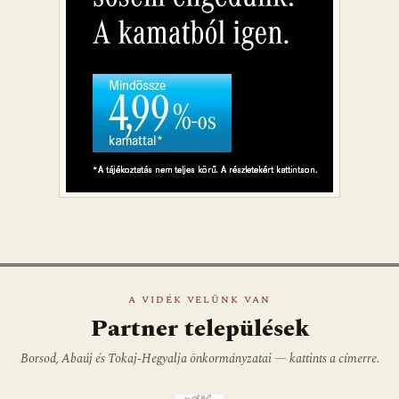
A VIDÉK VELÜNK VAN
Partner települések
Borsod, Abaúj és Tokaj-Hegyalja önkormányzatai — kattints a címerre.