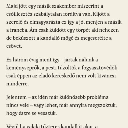
Majd jött egy másik szakember miszerint a
csőillesztés szabálytalan fordítva van. Kijött a
szerelő és elmagyarázta ez így a jó, menjen a másik
a francba. Ám csak küldött egy törpét aki nehezen
de bekúszott a kandalló mögé és megcserélte a
csövet.
Ez három évig ment így – jártak nálunk a
kéményseprők, a pesti tűzoltók a fogyasztóvédők
csak éppen az eladó kereskedő nem volt kíváncsi
minderre.
Jelentem – az idén már különösebb probléma
nincs vele – vagy lehet, már annyira megszoktuk,
hogy észre se vesszük.
Végül ha valaki tűzteres kandallót akar, a