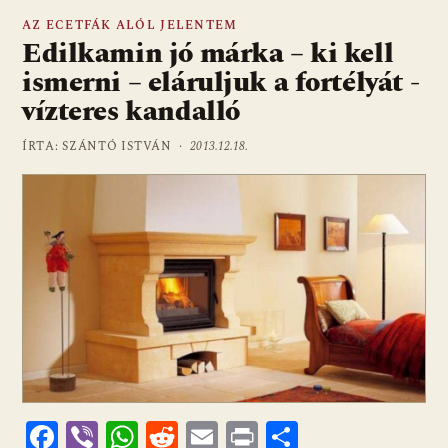
AZ ECETFÁK ALÓL JELENTEM
Edilkamin jó márka – ki kell
ismerni – eláruljuk a fortélyát -
vízteres kandalló
ÍRTA: SZÁNTÓ ISTVÁN ·
2013.12.18.
F
Vi
W
R
E
Pr
O