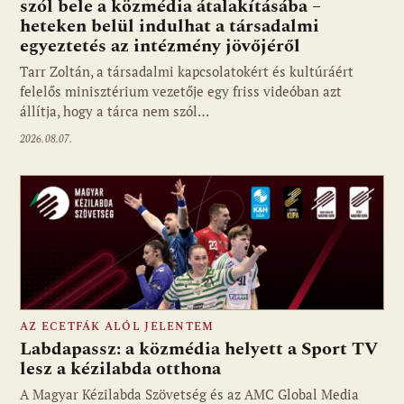
szól bele a közmédia átalakításába –
heteken belül indulhat a társadalmi
Fotó: media1.hu
egyeztetés az intézmény jövőjéről
Tarr Zoltán, a társadalmi kapcsolatokért és kultúráért
felelős minisztérium vezetője egy friss videóban azt
állítja, hogy a tárca nem szól…
2026.08.07.
AZ ECETFÁK ALÓL JELENTEM
Labdapassz: a közmédia helyett a Sport TV
lesz a kézilabda otthona
A Magyar Kézilabda Szövetség és az AMC Global Media
Fotó: media1.hu