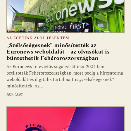
AZ ECETFÁK ALÓL JELENTEM
„Szélsőségesnek” minősítették az
Euronews weboldalát – az olvasókat is
büntethetik Fehéroroszországban
Fotó: media1.hu
Az Euronews televíziós sugárzását már 2021-ben
betiltották Fehéroroszországban, most pedig a hírcsatorna
weboldalát és digitális tartalmait is „szélsőségesnek”
minősítették. Az…
2026.08.07.