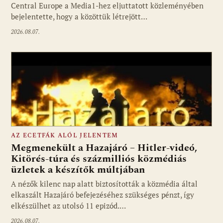
Central Europe a Media1-hez eljuttatott közleményében
bejelentette, hogy a közöttük létrejött…
2026.08.07.
AZ ECETFÁK ALÓL JELENTEM
Megmenekült a Hazajáró – Hitler-videó,
Kitörés-túra és százmilliós közmédiás
üzletek a készítők múltjában
Fotó: media1.hu
A nézők kilenc nap alatt biztosították a közmédia által
elkaszált Hazajáró befejezéséhez szükséges pénzt, így
elkészülhet az utolsó 11 epizód.…
2026.08.07.