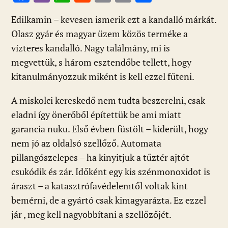
ac
b
h
e
m
in
ss
Edilkamin – kevesen ismerik ezt a kandalló márkát.
e
er
at
d
ai
t
za
Olasz gyár és magyar üzem közös terméke a
b
s
di
l
m
vízteres kandalló. Nagy találmány, mi is
o
A
t
e
megvettük, s három esztendőbe tellett, hogy
o
p
g
kitanulmányozzuk miként is kell ezzel fűteni.
k
p
A miskolci kereskedő nem tudta beszerelni, csak
eladni így önerőből építettük be ami miatt
garancia nuku. Első évben füstölt – kiderült, hogy
nem jó az oldalsó szellőző. Automata
pillangószelepes – ha kinyitjuk a tűztér ajtót
csukódik és zár. Időként egy kis szénmonoxidot is
áraszt – a katasztrófavédelemtől voltak kint
bemérni, de a gyártó csak kimagyarázta. Ez ezzel
jár , meg kell nagyobbítani a szellőzőjét.