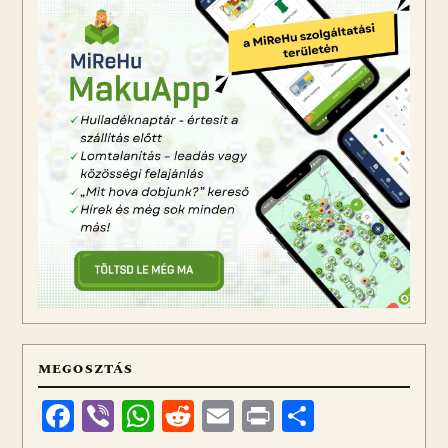
MEGOSZTÁS
Facebook
Viber
WhatsApp
Reddit
Email
Print
Ossza