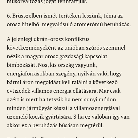
műsorváltozás jogát fenntartjuk.
6. Brüsszelben ismét terítéken leszünk, téma az
orosz hitelből megvalósuló atomerőmű beruházás.
A jelenlegi ukrán-orosz konfliktus
következményeként az unióban szúrós szemmel
nézik a magyar orosz gazdasági kapcsolat
bimbózását. Nos, kis ország vagyunk,
energiaforrásokban szegény, nyilván való, hogy
bármi áron megoldást kell találni a következő
évtizedek villamos energia ellátására. Már csak
azért is mert ha tetszik ha nem sunyi módon
minden járműgyár készül a villamosenergiával
üzemelő kocsik gyártására. S ha ez valóban így van
akkor ez a beruházás búsásan megtérül.