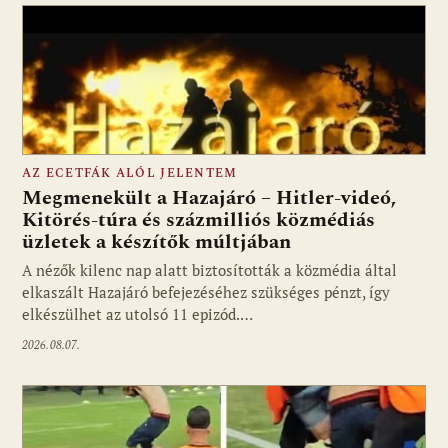
AZ ECETFÁK ALÓL JELENTEM
Megmenekült a Hazajáró – Hitler-videó,
Kitörés-túra és százmilliós közmédiás
üzletek a készítők múltjában
Fotó: media1.hu
A nézők kilenc nap alatt biztosították a közmédia által
elkaszált Hazajáró befejezéséhez szükséges pénzt, így
elkészülhet az utolsó 11 epizód.…
2026.08.07.