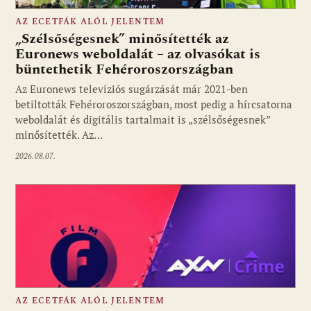
AZ ECETFÁK ALÓL JELENTEM
„Szélsőségesnek” minősítették az
Euronews weboldalát – az olvasókat is
büntethetik Fehéroroszországban
Fotó: media1.hu
Az Euronews televíziós sugárzását már 2021-ben
betiltották Fehéroroszországban, most pedig a hírcsatorna
weboldalát és digitális tartalmait is „szélsőségesnek”
minősítették. Az…
2026.08.07.
AZ ECETFÁK ALÓL JELENTEM