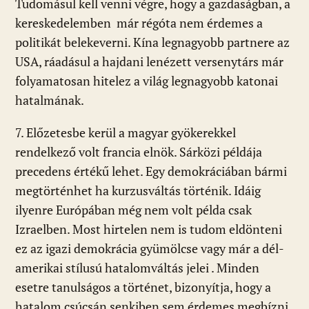
Tudomásul kell venni végre, hogy a gazdaságban, a
kereskedelemben már régóta nem érdemes a
politikát belekeverni. Kína legnagyobb partnere az
USA, ráadásul a hajdani lenézett versenytárs már
folyamatosan hitelez a világ legnagyobb katonai
hatalmának.
7. Előzetesbe kerül a magyar gyökerekkel
rendelkező volt francia elnök. Sárközi példája
precedens értékű lehet. Egy demokráciában bármi
megtörténhet ha kurzusváltás történik. Idáig
ilyenre Európában még nem volt példa csak
Izraelben. Most hirtelen nem is tudom eldönteni
ez az igazi demokrácia gyümölcse vagy már a dél-
amerikai stílusú hatalomváltás jelei . Minden
esetre tanulságos a történet, bizonyítja, hogy a
hatalom csúcsán senkiben sem érdemes megbízni.