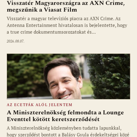
Visszatér Magyarországra az AXN Crime,
megszűnik a Viasat Film
Visszatér a magyar televíziós piacra az AXN Crime. Az
Fotó: media1.hu
Antenna Entertainment hivatalosan is bejelentette, hogy
a true crime dokumentumsorozatokat és…
2026.08.07.
AZ ECETFÁK ALÓL JELENTEM
A Miniszterelnökség felmondta a Lounge
Eventtel kötött keretszerződését
A Miniszterelnökség közleményben tudatta lapunkkal,
Fotó: media1.hu
hogy szerződést bontott a Balásy Gyula érdekeltségei közé