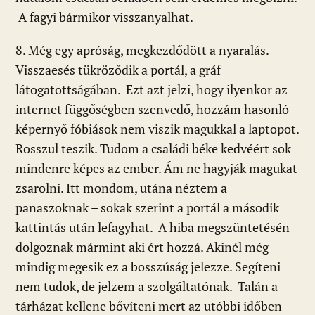
A fagyi bármikor visszanyalhat.
8. Még egy apróság, megkezdődött a nyaralás.
Visszaesés tükröződik a portál, a gráf
látogatottságában. Ezt azt jelzi, hogy ilyenkor az
internet függőségben szenvedő, hozzám hasonló
képernyő fóbiások nem viszik magukkal a laptopot.
Rosszul teszik. Tudom a családi béke kedvéért sok
mindenre képes az ember. Ám ne hagyják magukat
zsarolni. Itt mondom, utána néztem a
panaszoknak – sokak szerint a portál a második
kattintás után lefagyhat. A hiba megszüntetésén
dolgoznak mármint aki ért hozzá. Akinél még
mindig megesik ez a bosszúság jelezze. Segíteni
nem tudok, de jelzem a szolgáltatónak. Talán a
tárházat kellene bővíteni mert az utóbbi időben