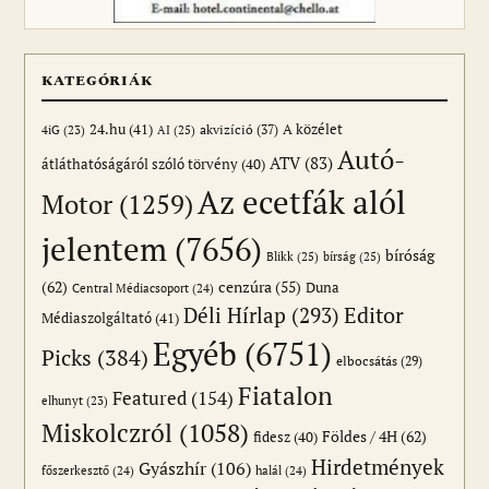
KATEGÓRIÁK
24.hu
(41)
akvizíció
(37)
A közélet
AI
(25)
4iG
(23)
Autó-
ATV
(83)
átláthatóságáról szóló törvény
(40)
Az ecetfák alól
Motor
(1259)
jelentem
(7656)
bíróság
Blikk
(25)
bírság
(25)
(62)
cenzúra
(55)
Duna
Central Médiacsoport
(24)
Editor
Déli Hírlap
(293)
Médiaszolgáltató
(41)
Egyéb
(6751)
Picks
(384)
elbocsátás
(29)
Fiatalon
Featured
(154)
elhunyt
(23)
Miskolczról
(1058)
Földes / 4H
(62)
fidesz
(40)
Hirdetmények
Gyászhír
(106)
főszerkesztő
(24)
halál
(24)