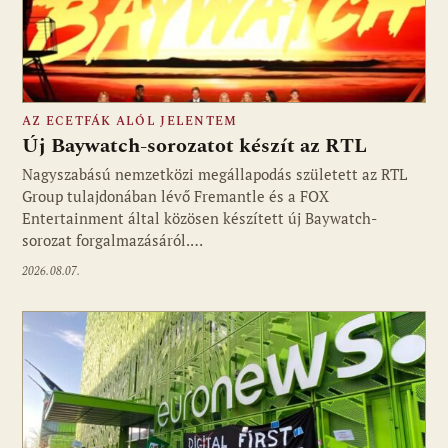
AZ ECETFÁK ALÓL JELENTEM
Új Baywatch-sorozatot készít az RTL
Nagyszabású nemzetközi megállapodás született az RTL
Group tulajdonában lévő Fremantle és a FOX
Fotó: media1.hu
Entertainment által közösen készített új Baywatch-
sorozat forgalmazásáról.…
2026.08.07.