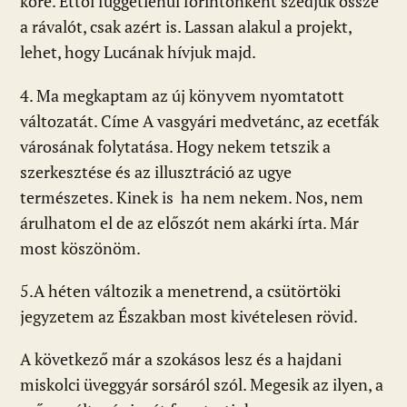
köré. Ettől függetlenül forintonként szedjük össze
a rávalót, csak azért is. Lassan alakul a projekt,
lehet, hogy Lucának hívjuk majd.
4. Ma megkaptam az új könyvem nyomtatott
változatát. Címe A vasgyári medvetánc, az ecetfák
városának folytatása. Hogy nekem tetszik a
szerkesztése és az illusztráció az ugye
természetes. Kinek is ha nem nekem. Nos, nem
árulhatom el de az előszót nem akárki írta. Már
most köszönöm.
5.A héten változik a menetrend, a csütörtöki
jegyzetem az Északban most kivételesen rövid.
A következő már a szokásos lesz és a hajdani
miskolci üveggyár sorsáról szól. Megesik az ilyen, a