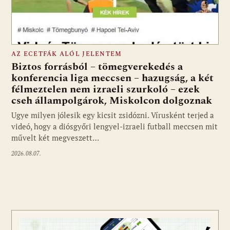
AZ ECETFÁK ALÓL JELENTEM
Biztos forrásból – tömegverekedés a
konferencia liga meccsen – hazugság, a két
félmeztelen nem izraeli szurkoló – ezek
cseh állampolgárok, Miskolcon dolgoznak
Ugye milyen jólesik egy kicsit zsidózni. Vírusként terjed a
videó, hogy a diósgyőri lengyel-izraeli futball meccsen mit
művelt két megveszett…
2026.08.07.