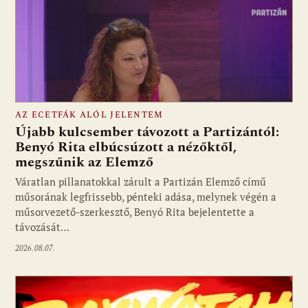
AZ ECETFÁK ALÓL JELENTEM
Újabb kulcsember távozott a Partizántól:
Benyó Rita elbúcsúzott a nézőktől,
megszűnik az Elemző
Fotó: media1.hu
Váratlan pillanatokkal zárult a Partizán Elemző című
műsorának legfrissebb, pénteki adása, melynek végén a
műsorvezető-szerkesztő, Benyó Rita bejelentette a
távozását…
2026.08.07.