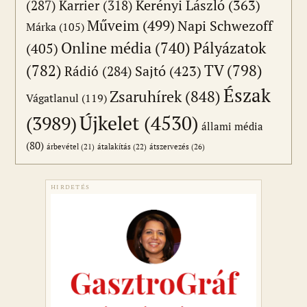
(287)
Karrier
(318)
Kerényi László
(363)
Műveim
(499)
Napi Schwezoff
Márka
(105)
Online média
(740)
Pályázatok
(405)
(782)
TV
(798)
Sajtó
(423)
Rádió
(284)
Észak
Zsaruhírek
(848)
Vágatlanul
(119)
Újkelet
(4530)
(3989)
állami média
(80)
átszervezés
(26)
árbevétel
(21)
átalakítás
(22)
HIRDETÉS