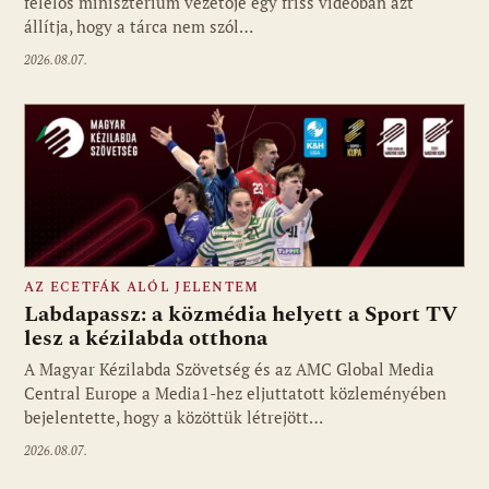
felelős minisztérium vezetője egy friss videóban azt
állítja, hogy a tárca nem szól…
2026.08.07.
AZ ECETFÁK ALÓL JELENTEM
Labdapassz: a közmédia helyett a Sport TV
lesz a kézilabda otthona
A Magyar Kézilabda Szövetség és az AMC Global Media
Fotó: media1.hu
Central Europe a Media1-hez eljuttatott közleményében
bejelentette, hogy a közöttük létrejött…
2026.08.07.