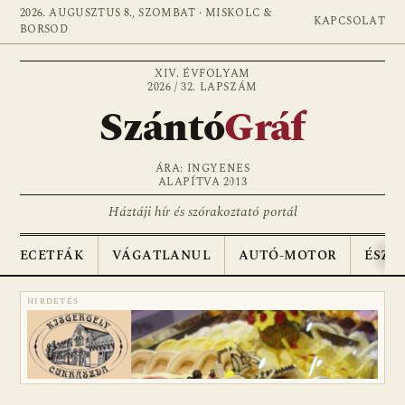
2026. AUGUSZTUS 8., SZOMBAT · MISKOLC &
KAPCSOLAT
BORSOD
XIV. ÉVFOLYAM
2026 / 32. LAPSZÁM
Szántó
Gráf
ÁRA: INGYENES
ALAPÍTVA 2013
Háztáji hír és szórakoztató portál
ECETFÁK
VÁGATLANUL
AUTÓ-MOTOR
ÉSZA
HIRDETÉS