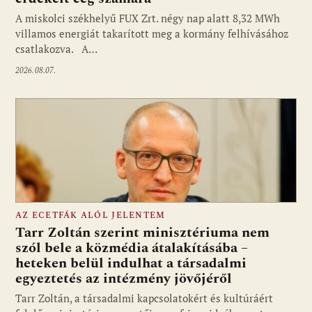
A miskolci székhelyű FUX Zrt. négy nap alatt 8,32 MWh
villamos energiát takarított meg a kormány felhívásához
csatlakozva. A…
2026.08.07.
AZ ECETFÁK ALÓL JELENTEM
Tarr Zoltán szerint minisztériuma nem
szól bele a közmédia átalakításába –
heteken belül indulhat a társadalmi
Fotó: media1.hu
egyeztetés az intézmény jövőjéről
Tarr Zoltán, a társadalmi kapcsolatokért és kultúráért