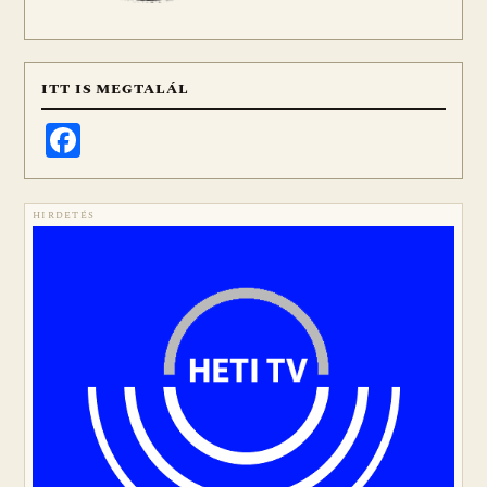
ITT IS MEGTALÁL
Facebook
HIRDETÉS