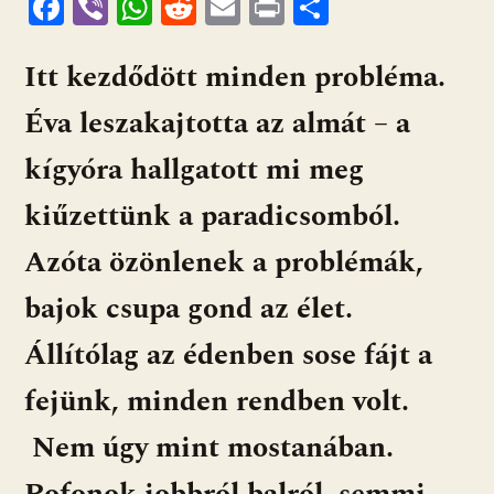
F
Vi
W
R
E
Pr
O
ac
b
h
e
m
in
ss
Itt kezdődött minden probléma.
e
er
at
d
ai
t
za
b
s
di
l
m
Éva leszakajtotta az almát – a
o
A
t
e
kígyóra hallgatott mi meg
o
p
g
kiűzettünk a paradicsomból.
k
p
Azóta özönlenek a problémák,
bajok csupa gond az élet.
Állítólag az édenben sose fájt a
fejünk, minden rendben volt.
Nem úgy mint mostanában.
Pofonok jobbról balról, semmi