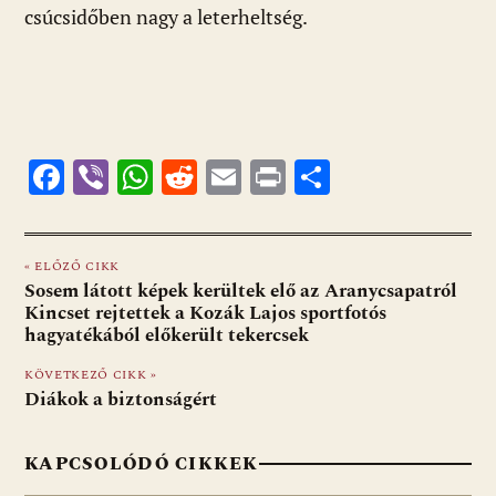
csúcsidőben nagy a leterheltség.
F
Vi
W
R
E
Pr
O
ac
b
h
e
m
in
ss
e
er
at
d
ai
t
za
« ELŐZŐ CIKK
b
s
di
l
m
Sosem látott képek kerültek elő az Aranycsapatról
o
A
t
e
Kincset rejtettek a Kozák Lajos sportfotós
hagyatékából előkerült tekercsek
o
p
g
KÖVETKEZŐ CIKK »
k
p
Diákok a biztonságért
KAPCSOLÓDÓ CIKKEK