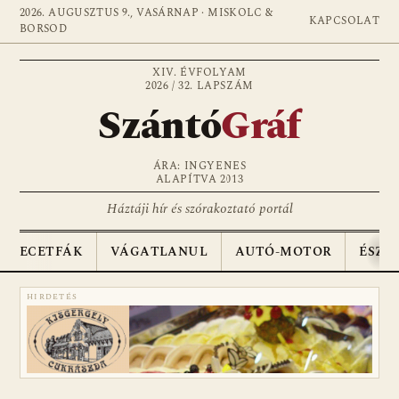
2026. AUGUSZTUS 9., VASÁRNAP · MISKOLC &
KAPCSOLAT
BORSOD
XIV. ÉVFOLYAM
2026 / 32. LAPSZÁM
Szántó
Gráf
ÁRA: INGYENES
ALAPÍTVA 2013
Háztáji hír és szórakoztató portál
ECETFÁK
VÁGATLANUL
AUTÓ-MOTOR
ÉSZA
HIRDETÉS