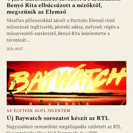
Benyó Rita elbúcsúzott a nézőktől,
megszűnik az Elemző
Fotó: media1.hu
Váratlan pillanatokkal zárult a Partizán Elemző című
műsorának legfrissebb, pénteki adása, melynek végén a
műsorvezető-szerkesztő, Benyó Rita bejelentette a
távozását…
2026.08.07.
AZ ECETFÁK ALÓL JELENTEM
Új Baywatch-sorozatot készít az RTL
Nagyszabású nemzetközi megállapodás született az RTL