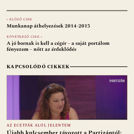
ac
b
h
e
m
in
ss
e
er
at
d
ai
t
za
« ELŐZŐ CIKK
b
s
di
l
m
Munkanap áthelyezések 2014-2015
o
A
t
e
KÖVETKEZŐ CIKK »
o
p
g
A jó bornak is kell a cégér – a saját portálom
fényezem – nőtt az érdeklődés
k
p
KAPCSOLÓDÓ CIKKEK
AZ ECETFÁK ALÓL JELENTEM
Újabb kulcsember távozott a Partizántól: