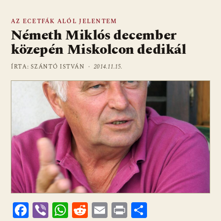
AZ ECETFÁK ALÓL JELENTEM
Németh Miklós december
közepén Miskolcon dedikál
ÍRTA: SZÁNTÓ ISTVÁN ·
2014.11.15.
F
Vi
W
R
E
Pr
O