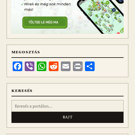
MEGOSZTÁS
Facebook
Viber
WhatsApp
Reddit
Email
Print
Ossza
meg
KERESÉS
Keresés: