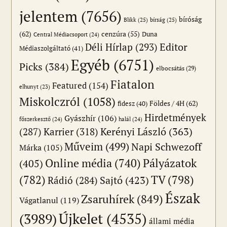
jelentem
(7656)
bíróság
Blikk
(25)
bírság
(25)
(62)
cenzúra
(55)
Duna
Central Médiacsoport
(24)
Editor
Déli Hírlap
(293)
Médiaszolgáltató
(41)
Egyéb
(6751)
Picks
(384)
elbocsátás
(29)
Fiatalon
Featured
(154)
elhunyt
(23)
Miskolczról
(1058)
Földes / 4H
(62)
fidesz
(40)
Hirdetmények
Gyászhír
(106)
főszerkesztő
(24)
halál
(24)
(287)
Karrier
(318)
Kerényi László
(363)
Műveim
(499)
Napi Schwezoff
Márka
(105)
Online média
(740)
Pályázatok
(405)
(782)
TV
(798)
Sajtó
(423)
Rádió
(284)
Észak
Zsaruhírek
(849)
Vágatlanul
(119)
Újkelet
(4535)
(3989)
állami média