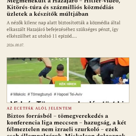
Megmenekült a Hazajáró – Hitler-videó,
Kitörés-túra és százmilliós közmédiás
üzletek a készítők múltjában
Fotó: media1.hu
A nézők kilenc nap alatt biztosították a közmédia által
elkaszált Hazajáró befejezéséhez szükséges pénzt, így
elkészülhet az utolsó 11 epizód.…
2026.08.07.
AZ ECETFÁK ALÓL JELENTEM
Biztos forrásból – tömegverekedés a
konferencia liga meccsen – hazugság, a két
félmeztelen nem izraeli szurkoló – ezek