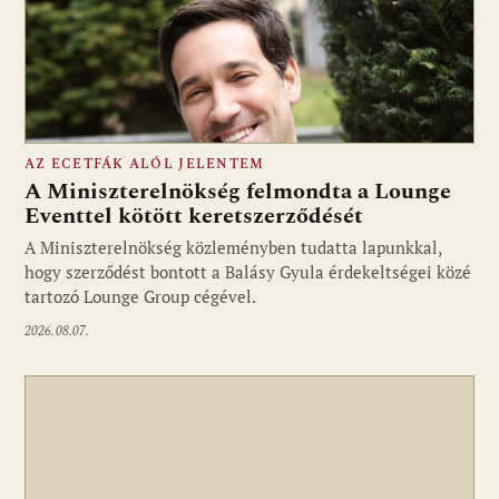
AZ ECETFÁK ALÓL JELENTEM
A Miniszterelnökség felmondta a Lounge
Eventtel kötött keretszerződését
A Miniszterelnökség közleményben tudatta lapunkkal,
Fotó: media1.hu
hogy szerződést bontott a Balásy Gyula érdekeltségei közé
tartozó Lounge Group cégével.
2026.08.07.