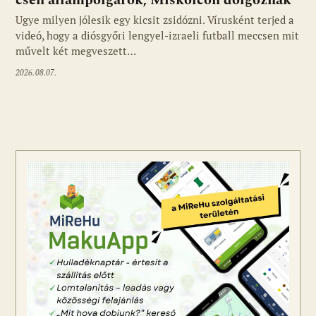
cseh állampolgárok, Miskolcon dolgoznak
Ugye milyen jólesik egy kicsit zsidózni. Vírusként terjed a
videó, hogy a diósgyőri lengyel-izraeli futball meccsen mit
művelt két megveszett…
2026.08.07.