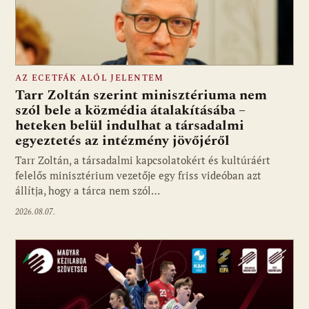
AZ ECETFÁK ALÓL JELENTEM
Tarr Zoltán szerint minisztériuma nem
szól bele a közmédia átalakításába –
heteken belül indulhat a társadalmi
Fotó: media1.hu
egyeztetés az intézmény jövőjéről
Tarr Zoltán, a társadalmi kapcsolatokért és kultúráért
felelős minisztérium vezetője egy friss videóban azt
állítja, hogy a tárca nem szól…
2026.08.07.