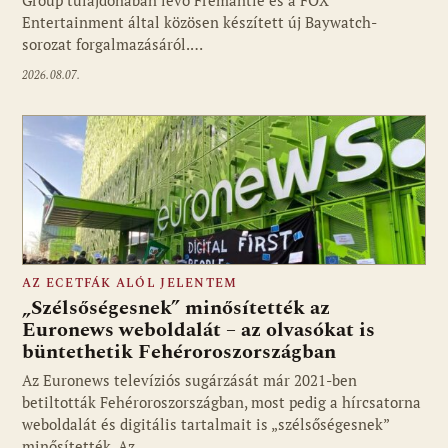
Group tulajdonában lévő Fremantle és a FOX
Fotó: media1.hu
Entertainment által közösen készített új Baywatch-
sorozat forgalmazásáról.…
2026.08.07.
AZ ECETFÁK ALÓL JELENTEM
„Szélsőségesnek” minősítették az
Euronews weboldalát – az olvasókat is
büntethetik Fehéroroszországban
Fotó: media1.hu
Az Euronews televíziós sugárzását már 2021-ben
betiltották Fehéroroszországban, most pedig a hírcsatorna
weboldalát és digitális tartalmait is „szélsőségesnek”
minősítették. Az…