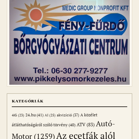
KATEGÓRIÁK
24.hu
(41)
akvizíció
(37)
A közélet
AI
(25)
4iG
(23)
Autó-
ATV
(83)
átláthatóságáról szóló törvény
(40)
Az ecetfák alól
Motor
(1259)