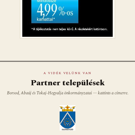
A VIDÉK VELÜNK VAN
Partner települések
Borsod, Abaúj és Tokaj-Hegyalja önkormányzatai — kattints a címerre.