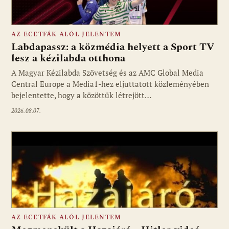
AZ ECETFÁK ALÓL JELENTEM
Labdapassz: a közmédia helyett a Sport TV
lesz a kézilabda otthona
A Magyar Kézilabda Szövetség és az AMC Global Media
Fotó: media1.hu
Central Europe a Media1-hez eljuttatott közleményében
bejelentette, hogy a közöttük létrejött…
2026.08.07.
AZ ECETFÁK ALÓL JELENTEM