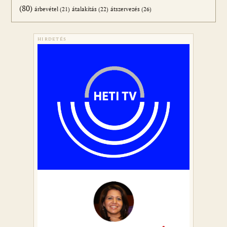
(80)
átszervezés
(26)
árbevétel
(21)
átalakítás
(22)
HIRDETÉS