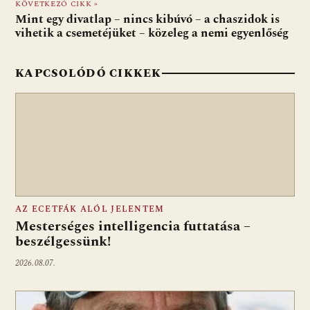
o
p
g
KÖVETKEZŐ CIKK »
Mint egy divatlap – nincs kibúvó – a chaszidok is
k
p
vihetik a csemetéjüket – közeleg a nemi egyenlőség
KAPCSOLÓDÓ CIKKEK
AZ ECETFÁK ALÓL JELENTEM
Mesterséges intelligencia futtatása –
beszélgessünk!
2026.08.07.