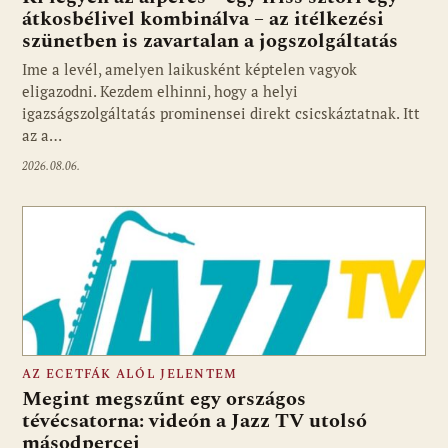
átkosbélivel kombinálva – az itélkezési
szünetben is zavartalan a jogszolgáltatás
Ime a levél, amelyen laikusként képtelen vagyok
eligazodni. Kezdem elhinni, hogy a helyi
igazságszolgáltatás prominensei direkt csicskáztatnak. Itt
az a…
2026.08.06.
AZ ECETFÁK ALÓL JELENTEM
Megint megszűnt egy országos
tévécsatorna: videón a Jazz TV utolsó
másodpercei