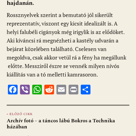
hajdanán.
Rossznyelvek szerint a bemutató jól sikerült
reprezentatív, viszont egy kicsit idealizált is. A
helyi falubéli cigányok még irigylik is az elődöket.
Aki kíváncsi rá megnézheti a kastély udvarán a
bejárat közelében található. Cselesen van
megoldva, csak akkor vetül rá a fény ha megállunk
előtte. Messziről észre se vennék milyen nívós
kiállítás van a tó melletti kamrasoron.
F
Vi
W
R
E
Pr
O
ac
b
h
e
m
in
ss
e
er
at
d
ai
t
za
« ELŐZŐ CIKK
b
s
di
l
m
Archív fotó – a táncos lábú Bokros a Technika
o
A
t
e
házában