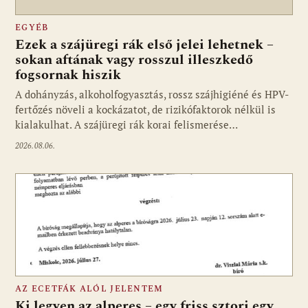
EGYÉB
Ezek a szájüregi rák első jelei lehetnek –
sokan aftának vagy rosszul illeszkedő
fogsornak hiszik
A dohányzás, alkoholfogyasztás, rossz szájhigiéné és HPV-
fertőzés növeli a kockázatot, de rizikófaktorok nélkül is
kialakulhat. A szájüregi rák korai felismerése…
2026.08.06.
AZ ECETFÁK ALÓL JELENTEM
Ki legyen az alperes – egy friss sztori egy