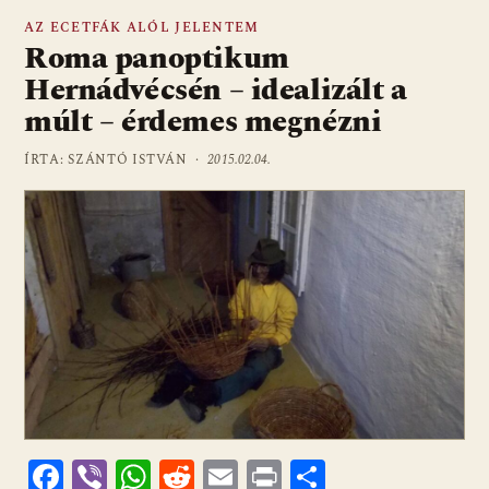
AZ ECETFÁK ALÓL JELENTEM
Roma panoptikum
Hernádvécsén – idealizált a
múlt – érdemes megnézni
ÍRTA: SZÁNTÓ ISTVÁN ·
2015.02.04.
F
Vi
W
R
E
Pr
O