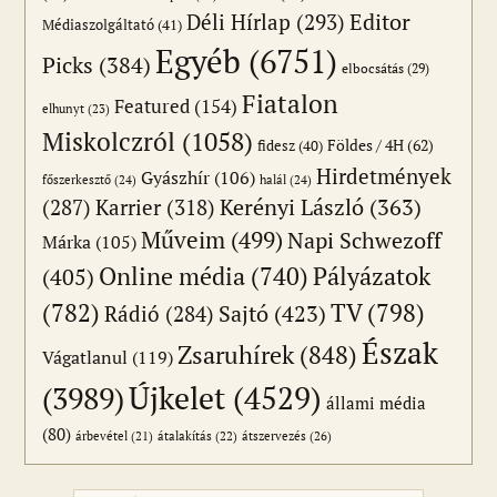
Editor
Déli Hírlap
(293)
Médiaszolgáltató
(41)
Egyéb
(6751)
Picks
(384)
elbocsátás
(29)
Fiatalon
Featured
(154)
elhunyt
(23)
Miskolczról
(1058)
Földes / 4H
(62)
fidesz
(40)
Hirdetmények
Gyászhír
(106)
főszerkesztő
(24)
halál
(24)
(287)
Karrier
(318)
Kerényi László
(363)
Műveim
(499)
Napi Schwezoff
Márka
(105)
Online média
(740)
Pályázatok
(405)
(782)
TV
(798)
Sajtó
(423)
Rádió
(284)
Észak
Zsaruhírek
(848)
Vágatlanul
(119)
Újkelet
(4529)
(3989)
állami média
(80)
átszervezés
(26)
árbevétel
(21)
átalakítás
(22)