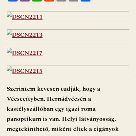
ac
b
h
e
m
in
ss
e
er
at
d
ai
t
za
b
s
di
l
m
o
A
t
e
o
p
g
k
p
Szerintem kevesen tudják, hogy a
Vécsecítyben, Hernádvécsén a
kastélyszállóban egy igazi roma
panoptikum is van. Helyi látványosság,
megtekinthető, miként éltek a cigányok