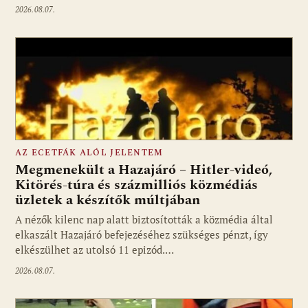
2026.08.07.
AZ ECETFÁK ALÓL JELENTEM
Megmenekült a Hazajáró – Hitler-videó,
Kitörés-túra és százmilliós közmédiás
üzletek a készítők múltjában
Fotó: media1.hu
A nézők kilenc nap alatt biztosították a közmédia által
elkaszált Hazajáró befejezéséhez szükséges pénzt, így
elkészülhet az utolsó 11 epizód.…
2026.08.07.