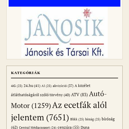
KATEGÓRIÁK
24.hu
(41)
akvizíció
(37)
A közélet
AI
(25)
4iG
(23)
Autó-
ATV
(83)
átláthatóságáról szóló törvény
(40)
Az ecetfák alól
Motor
(1259)
jelentem
(7651)
bíróság
Blikk
(25)
bírság
(25)
(62)
cenzúra
(55)
Duna
Central Médiacsoport
(24)