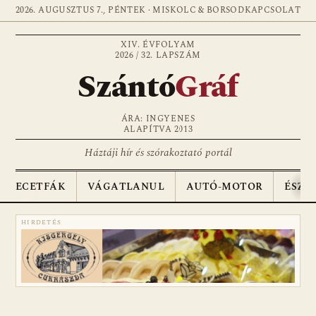
2026. AUGUSZTUS 7., PÉNTEK · MISKOLC & BORSOD
KAPCSOLAT
XIV. ÉVFOLYAM
2026 / 32. LAPSZÁM
Szántó
Gráf
ÁRA: INGYENES
ALAPÍTVA 2013
Háztáji hír és szórakoztató portál
ECETFÁK
VÁGATLANUL
AUTÓ-MOTOR
ÉSZA
HIRDETÉS