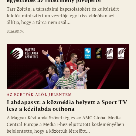
egyeztetés az intézmény jövőjéről
Tarr Zoltán, a társadalmi kapcsolatokért és kultúráért
felelős minisztérium vezetője egy friss videóban azt
állítja, hogy a tárca nem szól…
2026.08.07.
AZ ECETFÁK ALÓL JELENTEM
Labdapassz: a közmédia helyett a Sport TV
lesz a kézilabda otthona
A Magyar Kézilabda Szövetség és az AMC Global Media
Fotó: media1.hu
Central Europe a Media1-hez eljuttatott közleményében
bejelentette, hogy a közöttük létrejött…