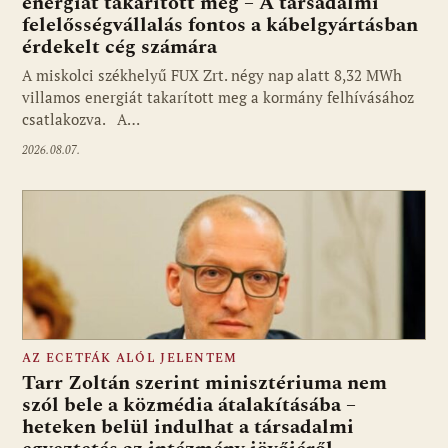
energiát takarított meg – A társadalmi
felelősségvállalás fontos a kábelgyártásban
érdekelt cég számára
A miskolci székhelyű FUX Zrt. négy nap alatt 8,32 MWh
villamos energiát takarított meg a kormány felhívásához
csatlakozva. A…
2026.08.07.
AZ ECETFÁK ALÓL JELENTEM
Tarr Zoltán szerint minisztériuma nem
szól bele a közmédia átalakításába –
heteken belül indulhat a társadalmi
Fotó: media1.hu