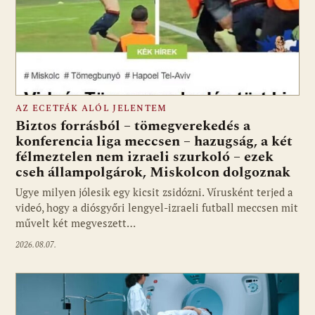
AZ ECETFÁK ALÓL JELENTEM
Biztos forrásból – tömegverekedés a
konferencia liga meccsen – hazugság, a két
félmeztelen nem izraeli szurkoló – ezek
cseh állampolgárok, Miskolcon dolgoznak
Ugye milyen jólesik egy kicsit zsidózni. Vírusként terjed a
videó, hogy a diósgyőri lengyel-izraeli futball meccsen mit
művelt két megveszett…
2026.08.07.