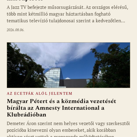
Fotó: media1.hu
A Jazz TV befejezte műsorsugárzását. Az országos elérésű,
több mint kétmillió magyar háztartásban fogható
tematikus televízió tulajdonosai szerint a kedvezőtlen…
2026.08.06.
AZ ECETFÁK ALÓL JELENTEM
Magyar Pétert és a közmédia vezetését
bírálta az Amnesty International a
Klubrádióban
Fotó: media1.hu
Demeter Áron szerint nem helyes vezetői vagy szerkesztői
pozícióba kinevezni olyan embereket, akik korábban
aktívan részt vettek a propaganda működtetésében,…