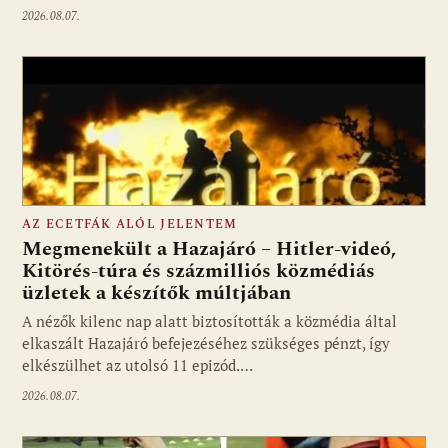
2026.08.07.
AZ ECETFÁK ALÓL JELENTEM
Megmenekült a Hazajáró – Hitler-videó,
Kitörés-túra és százmilliós közmédiás
üzletek a készítők múltjában
Fotó: media1.hu
A nézők kilenc nap alatt biztosították a közmédia által
elkaszált Hazajáró befejezéséhez szükséges pénzt, így
elkészülhet az utolsó 11 epizód.…
2026.08.07.