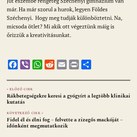
Jut eszembe rengeteg Széchenyi gimnázium van
már. Ha már szorul a hurok, legyen Földes
Széchenyi. Hogy meg tudják különböztetni. Na,
micsoda ötlet? Mi akik ott végeztünk máig is
őrizzük a kreativitásunkat.
F
Vi
W
R
E
Pr
O
ac
b
h
e
m
in
ss
e
er
at
d
ai
t
za
« ELŐZŐ CIKK
b
s
di
l
m
Rákbetegségekre keresi a gyógyírt a legtöbb klinikai
o
A
t
e
kutatás
o
p
g
KÖVETKEZŐ CIKK »
Fidel él és élni fog – felvette a zizegős mackóját –
k
p
időnként megmutatkozik