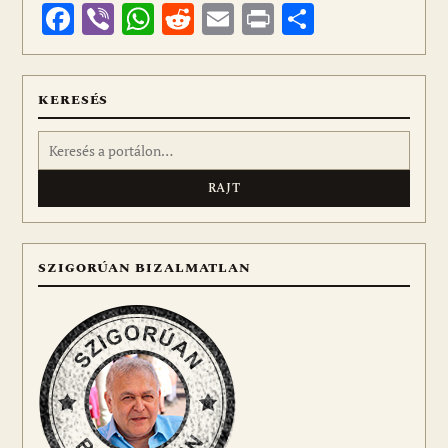
Facebook
Viber
WhatsApp
Reddit
Email
Print
Ossza
meg
KERESÉS
Keresés:
SZIGORÚAN BIZALMATLAN