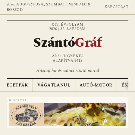
2026. AUGUSZTUS 8., SZOMBAT · MISKOLC &
KAPCSOLAT
BORSOD
XIV. ÉVFOLYAM
2026 / 32. LAPSZÁM
Szántó
Gráf
ÁRA: INGYENES
ALAPÍTVA 2013
Háztáji hír és szórakoztató portál
ECETFÁK
VÁGATLANUL
AUTÓ-MOTOR
ÉSZA
HIRDETÉS