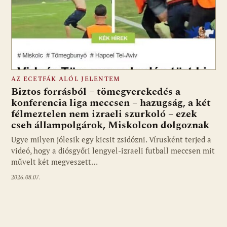
AZ ECETFÁK ALÓL JELENTEM
Biztos forrásból – tömegverekedés a
konferencia liga meccsen – hazugság, a két
félmeztelen nem izraeli szurkoló – ezek
cseh állampolgárok, Miskolcon dolgoznak
Ugye milyen jólesik egy kicsit zsidózni. Vírusként terjed a
videó, hogy a diósgyőri lengyel-izraeli futball meccsen mit
művelt két megveszett…
2026.08.07.