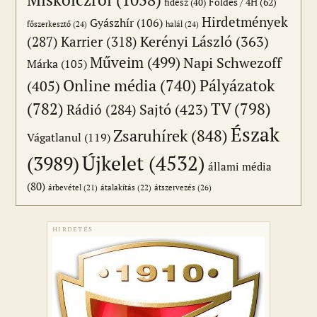
Földes / 4H
(62)
fidesz
(40)
Hirdetmények
Gyászhír
(106)
főszerkesztő
(24)
halál
(24)
(287)
Karrier
(318)
Kerényi László
(363)
Műveim
(499)
Napi Schwezoff
Márka
(105)
Online média
(740)
Pályázatok
(405)
(782)
TV
(798)
Sajtó
(423)
Rádió
(284)
Észak
Zsaruhírek
(848)
Vágatlanul
(119)
Újkelet
(4532)
(3989)
állami média
(80)
átszervezés
(26)
árbevétel
(21)
átalakítás
(22)
HIRDETÉS