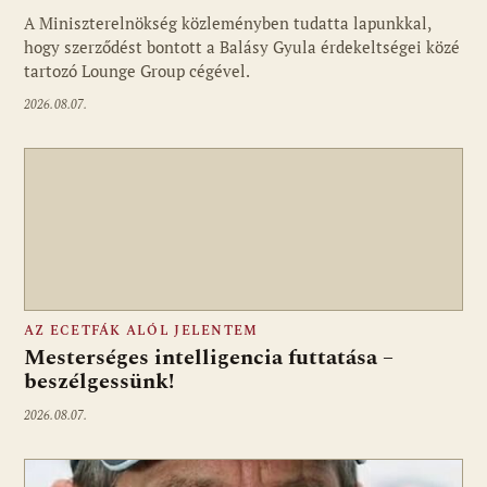
A Miniszterelnökség közleményben tudatta lapunkkal,
Fotó: media1.hu
hogy szerződést bontott a Balásy Gyula érdekeltségei közé
tartozó Lounge Group cégével.
2026.08.07.
AZ ECETFÁK ALÓL JELENTEM
Mesterséges intelligencia futtatása –
beszélgessünk!
2026.08.07.