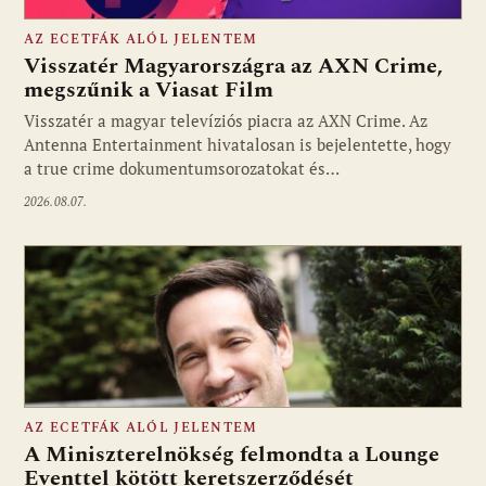
AZ ECETFÁK ALÓL JELENTEM
Visszatér Magyarországra az AXN Crime,
megszűnik a Viasat Film
Visszatér a magyar televíziós piacra az AXN Crime. Az
Fotó: media1.hu
Antenna Entertainment hivatalosan is bejelentette, hogy
a true crime dokumentumsorozatokat és…
2026.08.07.
AZ ECETFÁK ALÓL JELENTEM
A Miniszterelnökség felmondta a Lounge
Eventtel kötött keretszerződését