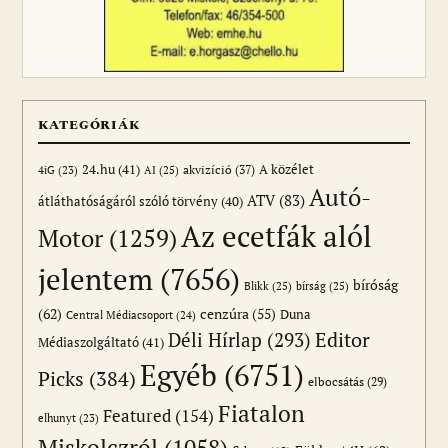
KATEGÓRIÁK
24.hu
(41)
akvizíció
(37)
A közélet
AI
(25)
4iG
(23)
Autó-
ATV
(83)
átláthatóságáról szóló törvény
(40)
Az ecetfák alól
Motor
(1259)
jelentem
(7656)
bíróság
Blikk
(25)
bírság
(25)
(62)
cenzúra
(55)
Duna
Central Médiacsoport
(24)
Editor
Déli Hírlap
(293)
Médiaszolgáltató
(41)
Egyéb
(6751)
Picks
(384)
elbocsátás
(29)
Fiatalon
Featured
(154)
elhunyt
(23)
Miskolczról
(1058)