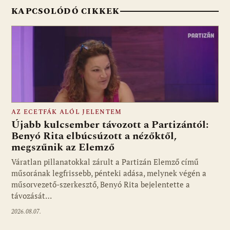
KAPCSOLÓDÓ CIKKEK
AZ ECETFÁK ALÓL JELENTEM
Újabb kulcsember távozott a Partizántól:
Benyó Rita elbúcsúzott a nézőktől,
megszűnik az Elemző
Fotó: media1.hu
Váratlan pillanatokkal zárult a Partizán Elemző című
műsorának legfrissebb, pénteki adása, melynek végén a
műsorvezető-szerkesztő, Benyó Rita bejelentette a
távozását…
2026.08.07.