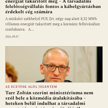
energiát takarított meg – A társadalmi
felelősségvállalás fontos a kábelgyártásban
érdekelt cég számára
A miskolci székhelyű FUX Zrt. négy nap alatt 8,32 MWh
villamos energiát takarított meg a kormány felhívásához
csatlakozva. A…
2026.08.07.
AZ ECETFÁK ALÓL JELENTEM
Tarr Zoltán szerint minisztériuma nem
szól bele a közmédia átalakításába –
heteken belül indulhat a társadalmi
Fotó: media1.hu