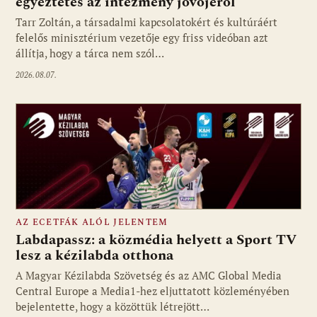
egyeztetés az intézmény jövőjéről
Tarr Zoltán, a társadalmi kapcsolatokért és kultúráért
felelős minisztérium vezetője egy friss videóban azt
állítja, hogy a tárca nem szól…
2026.08.07.
AZ ECETFÁK ALÓL JELENTEM
Labdapassz: a közmédia helyett a Sport TV
lesz a kézilabda otthona
A Magyar Kézilabda Szövetség és az AMC Global Media
Fotó: media1.hu
Central Europe a Media1-hez eljuttatott közleményében
bejelentette, hogy a közöttük létrejött…