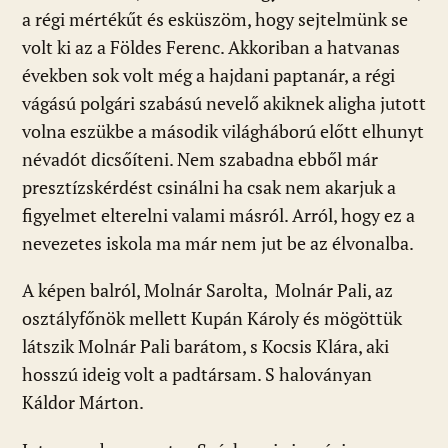
a régi mértékűt és esküszöm, hogy sejtelmünk se
volt ki az a Földes Ferenc. Akkoriban a hatvanas
években sok volt még a hajdani paptanár, a régi
vágású polgári szabású nevelő akiknek aligha jutott
volna eszükbe a második világháború előtt elhunyt
névadót dicsőíteni. Nem szabadna ebből már
presztízskérdést csinálni ha csak nem akarjuk a
figyelmet elterelni valami másról. Arról, hogy ez a
nevezetes iskola ma már nem jut be az élvonalba.
A képen balról, Molnár Sarolta, Molnár Pali, az
osztályfőnök mellett Kupán Károly és mögöttük
látszik Molnár Pali barátom, s Kocsis Klára, aki
hosszú ideig volt a padtársam. S haloványan
Káldor Márton.