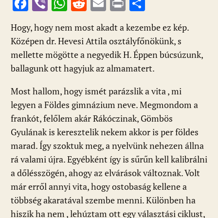
F
Vi
W
R
E
Pr
O
ac
b
h
e
m
in
ss
Hogy, hogy nem most akadt a kezembe ez kép.
e
er
at
d
ai
t
za
Középen dr. Hevesi Attila osztályfőnökünk, s
b
s
di
l
m
mellette mögötte a negyedik H. Éppen búcsúzunk,
o
A
t
e
ballagunk ott hagyjuk az almamatert.
o
p
g
Most hallom, hogy ismét parázslik a vita , mi
k
p
legyen a Földes gimnázium neve. Megmondom a
frankót, felőlem akár Rákóczinak, Gömbös
Gyulának is keresztelik nekem akkor is per földes
marad. Így szoktuk meg, a nyelvünk nehezen állna
rá valami újra. Egyébként így is sűrűn kell kalibrálni
a dőlésszögén, ahogy az elvárások változnak. Volt
már erről annyi vita, hogy ostobaság kellene a
többség akaratával szembe menni. Különben ha
hiszik ha nem , lehúztam ott egy választási ciklust,