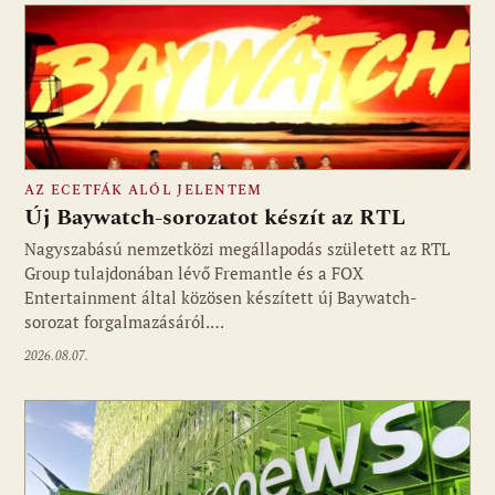
AZ ECETFÁK ALÓL JELENTEM
Új Baywatch-sorozatot készít az RTL
Nagyszabású nemzetközi megállapodás született az RTL
Group tulajdonában lévő Fremantle és a FOX
Fotó: media1.hu
Entertainment által közösen készített új Baywatch-
sorozat forgalmazásáról.…
2026.08.07.