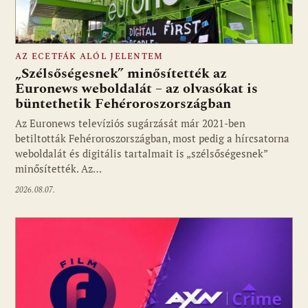
AZ ECETFÁK ALÓL JELENTEM
„Szélsőségesnek” minősítették az
Euronews weboldalát – az olvasókat is
büntethetik Fehéroroszországban
Fotó: media1.hu
Az Euronews televíziós sugárzását már 2021-ben
betiltották Fehéroroszországban, most pedig a hírcsatorna
weboldalát és digitális tartalmait is „szélsőségesnek”
minősítették. Az…
2026.08.07.