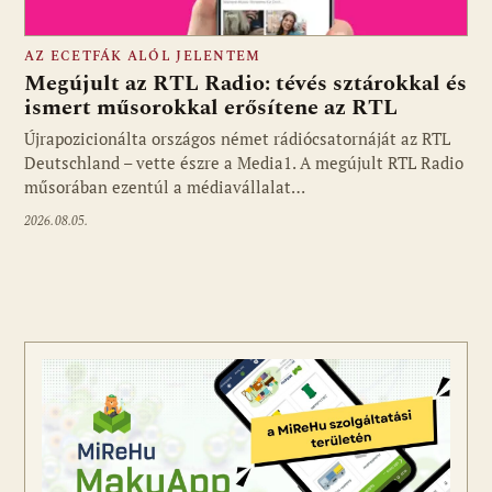
AZ ECETFÁK ALÓL JELENTEM
Megújult az RTL Radio: tévés sztárokkal és
ismert műsorokkal erősítene az RTL
Újrapozicionálta országos német rádiócsatornáját az RTL
Fotó: media1.hu
Deutschland – vette észre a Media1. A megújult RTL Radio
műsorában ezentúl a médiavállalat…
2026.08.05.