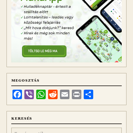
MEGOSZTÁS
Facebook
Viber
WhatsApp
Reddit
Email
Print
Ossza
meg
KERESÉS
Keresés: