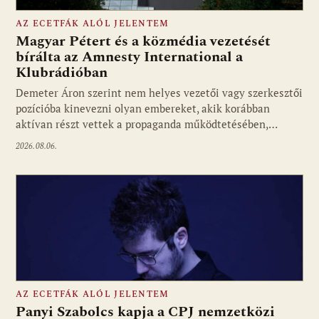
AZ ECETFÁK ALÓL JELENTEM
Magyar Pétert és a közmédia vezetését
bírálta az Amnesty International a
Klubrádióban
Fotó: media1.hu
Demeter Áron szerint nem helyes vezetői vagy szerkesztői
pozícióba kinevezni olyan embereket, akik korábban
aktívan részt vettek a propaganda működtetésében,…
2026.08.06.
AZ ECETFÁK ALÓL JELENTEM
Panyi Szabolcs kapja a CPJ nemzetközi