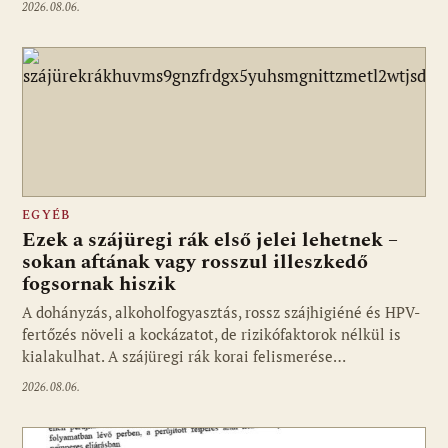
2026.08.06.
EGYÉB
Ezek a szájüregi rák első jelei lehetnek –
sokan aftának vagy rosszul illeszkedő
fogsornak hiszik
A dohányzás, alkoholfogyasztás, rossz szájhigiéné és HPV-
fertőzés növeli a kockázatot, de rizikófaktorok nélkül is
kialakulhat. A szájüregi rák korai felismerése…
2026.08.06.