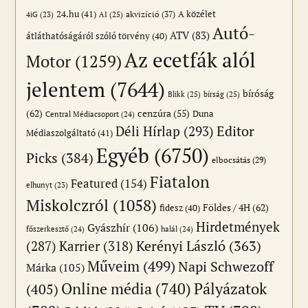
24.hu
(41)
akvizíció
(37)
A közélet
AI
(25)
4iG
(23)
Autó-
ATV
(83)
átláthatóságáról szóló törvény
(40)
Az ecetfák alól
Motor
(1259)
jelentem
(7644)
bíróság
Blikk
(25)
bírság
(25)
(62)
cenzúra
(55)
Duna
Central Médiacsoport
(24)
Editor
Déli Hírlap
(293)
Médiaszolgáltató
(41)
Egyéb
(6750)
Picks
(384)
elbocsátás
(29)
Fiatalon
Featured
(154)
elhunyt
(23)
Miskolczról
(1058)
Földes / 4H
(62)
fidesz
(40)
Hirdetmények
Gyászhír
(106)
főszerkesztő
(24)
halál
(24)
(287)
Karrier
(318)
Kerényi László
(363)
Műveim
(499)
Napi Schwezoff
Márka
(105)
Online média
(740)
Pályázatok
(405)