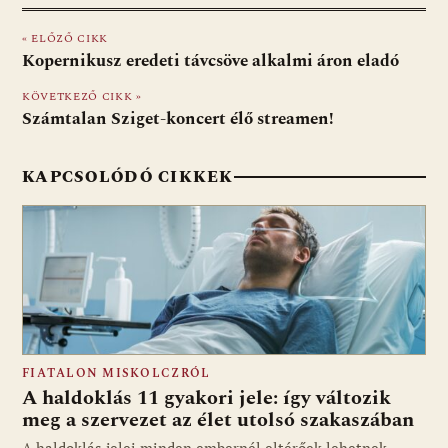
e
er
at
d
ai
t
za
« ELŐZŐ CIKK
b
s
di
l
m
Kopernikusz eredeti távcsöve alkalmi áron eladó
o
A
t
e
KÖVETKEZŐ CIKK »
o
p
g
Számtalan Sziget-koncert élő streamen!
k
p
KAPCSOLÓDÓ CIKKEK
FIATALON MISKOLCZRÓL
A haldoklás 11 gyakori jele: így változik
meg a szervezet az élet utolsó szakaszában