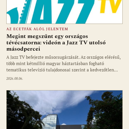
AZ ECETFÁK ALÓL JELENTEM
Megint megszűnt egy országos
tévécsatorna: videón a Jazz TV utolsó
másodpercei
Fotó: media1.hu
A Jazz TV befejezte műsorsugárzását. Az országos elérésű,
több mint kétmillió magyar háztartásban fogható
tematikus televízió tulajdonosai szerint a kedvezőtlen…
2026.08.06.