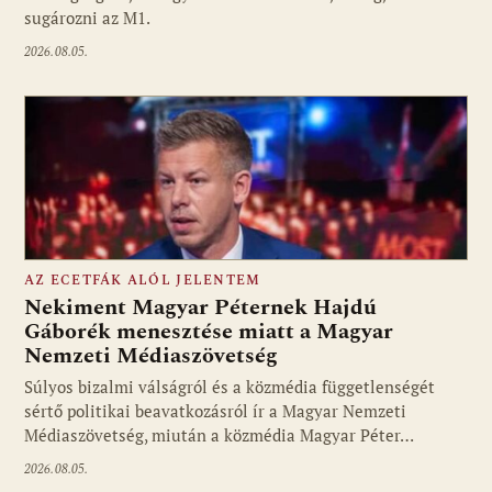
sugározni az M1.
2026.08.05.
AZ ECETFÁK ALÓL JELENTEM
Nekiment Magyar Péternek Hajdú
Gáborék menesztése miatt a Magyar
Nemzeti Médiaszövetség
Fotó: media1.hu
Súlyos bizalmi válságról és a közmédia függetlenségét
sértő politikai beavatkozásról ír a Magyar Nemzeti
Médiaszövetség, miután a közmédia Magyar Péter…
2026.08.05.