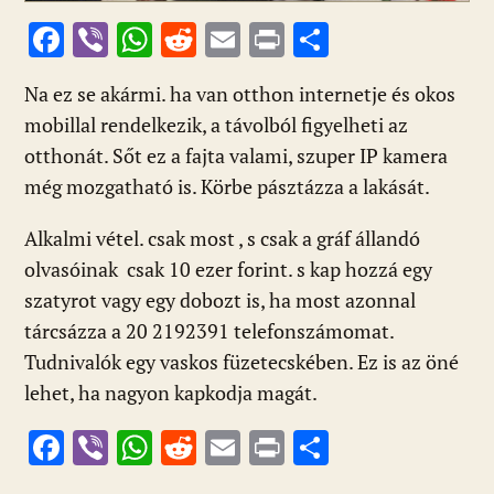
F
Vi
W
R
E
Pr
O
ac
b
h
e
m
in
ss
Na ez se akármi. ha van otthon internetje és okos
e
er
at
d
ai
t
za
mobillal rendelkezik, a távolból figyelheti az
b
s
di
l
m
otthonát. Sőt ez a fajta valami, szuper IP kamera
o
A
t
e
még mozgatható is. Körbe pásztázza a lakását.
o
p
g
Alkalmi vétel. csak most , s csak a gráf állandó
k
p
olvasóinak csak 10 ezer forint. s kap hozzá egy
szatyrot vagy egy dobozt is, ha most azonnal
tárcsázza a 20 2192391 telefonszámomat.
Tudnivalók egy vaskos füzetecskében. Ez is az öné
lehet, ha nagyon kapkodja magát.
F
Vi
W
R
E
Pr
O
ac
b
h
e
m
in
ss