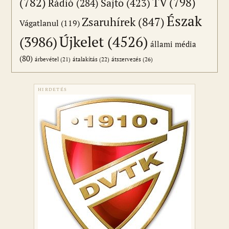
(782)
TV
(798)
Sajtó
(423)
Rádió
(284)
Észak
Zsaruhírek
(847)
Vágatlanul
(119)
Újkelet
(4526)
(3986)
állami média
(80)
átszervezés
(26)
árbevétel
(21)
átalakítás
(22)
HIRDETÉS