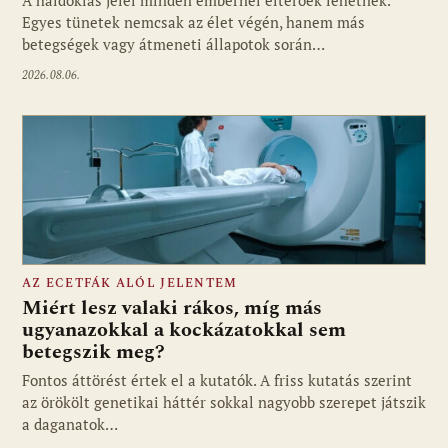
A haldoklás jelei minden embernél eltérőek lehetnek.
Egyes tünetek nemcsak az élet végén, hanem más
betegségek vagy átmeneti állapotok során…
2026.08.06.
AZ ECETFÁK ALÓL JELENTEM
Miért lesz valaki rákos, míg más
ugyanazokkal a kockázatokkal sem
betegszik meg?
Fontos áttörést értek el a kutatók. A friss kutatás szerint
az örökölt genetikai háttér sokkal nagyobb szerepet játszik
a daganatok…