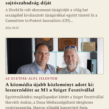
sajtószabadság-díját
A Direkt36 volt oknyomozó újságíróját a világ hat
Fotó: media1.hu
országából kiválasztott újságírókkal együtt tünteti ki a
Committee to Protect Journalists (CPJ)…
2026.08.05.
AZ ECETFÁK ALÓL JELENTEM
A közmédia újabb közleményt adott ki:
leszerződött az M1 a Sziget Fesztivállal
Együttműködési megállapodást kötött a Sziget Fesztivállal
Fotó: media1.hu
Horváth András, a Duna Médiaszolgáltató ideiglenes
vezérigazgatója. Magyar előadók koncertjeit fogja