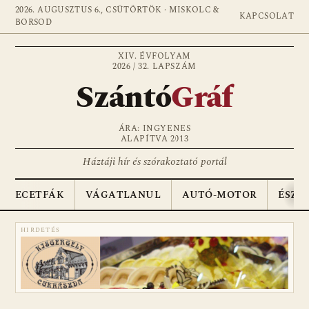
2026. AUGUSZTUS 6., CSÜTÖRTÖK · MISKOLC &
KAPCSOLAT
BORSOD
XIV. ÉVFOLYAM
2026 / 32. LAPSZÁM
Szántó
Gráf
ÁRA: INGYENES
ALAPÍTVA 2013
Háztáji hír és szórakoztató portál
ECETFÁK
VÁGATLANUL
AUTÓ-MOTOR
ÉSZA
HIRDETÉS