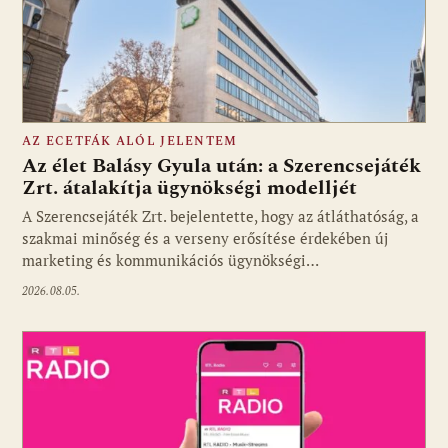
AZ ECETFÁK ALÓL JELENTEM
Az élet Balásy Gyula után: a Szerencsejáték
Zrt. átalakítja ügynökségi modelljét
A Szerencsejáték Zrt. bejelentette, hogy az átláthatóság, a
Fotó: media1.hu
szakmai minőség és a verseny erősítése érdekében új
marketing és kommunikációs ügynökségi…
2026.08.05.