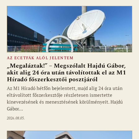
AZ ECETFÁK ALÓL JELENTEM
„Megaláztak!” – Megszólalt Hajdú Gábor,
akit alig 24 óra után távolítottak el az M1
Híradó főszerkesztői posztjáról
Fotó: media1.hu
Az M1 Híradó hétfőn bejelentett, majd alig 24 óra után
eltávolított főszerkesztője részletesen ismertette
kinevezésének és menesztésének körülményeit. Hajdú
Gábor…
2026.08.05.