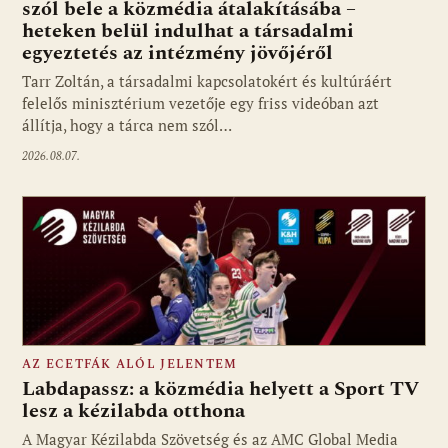
szól bele a közmédia átalakításába –
heteken belül indulhat a társadalmi
Fotó: media1.hu
egyeztetés az intézmény jövőjéről
Tarr Zoltán, a társadalmi kapcsolatokért és kultúráért
felelős minisztérium vezetője egy friss videóban azt
állítja, hogy a tárca nem szól…
2026.08.07.
AZ ECETFÁK ALÓL JELENTEM
Labdapassz: a közmédia helyett a Sport TV
lesz a kézilabda otthona
A Magyar Kézilabda Szövetség és az AMC Global Media
Fotó: media1.hu