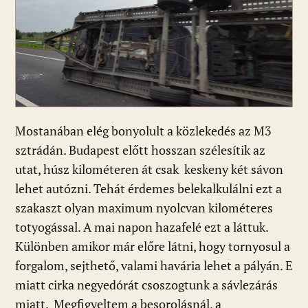
Mostanában elég bonyolult a közlekedés az M3
sztrádán. Budapest előtt hosszan szélesítik az
utat, húsz kilométeren át csak keskeny két sávon
lehet autózni. Tehát érdemes belekalkulálni ezt a
szakaszt olyan maximum nyolcvan kilométeres
totyogással. A mai napon hazafelé ezt a láttuk.
Különben amikor már előre látni, hogy tornyosul a
forgalom, sejthető, valami havária lehet a pályán. E
miatt cirka negyedórát csoszogtunk a sávlezárás
miatt. Megfigyeltem a besorolásnál, a