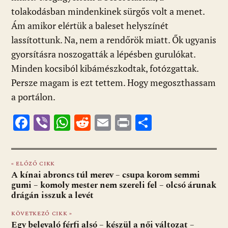
tolakodásban mindenkinek sürgős volt a menet.
Ám amikor elértük a baleset helyszínét
lassítottunk. Na, nem a rendőrök miatt. Ők ugyanis
gyorsításra noszogatták a lépésben gurulókat.
Minden kocsiból kibámészkodtak, fotózgattak.
Persze magam is ezt tettem. Hogy megoszthassam
a portálon.
F
Vi
W
R
E
Pr
O
ac
b
h
e
m
in
ss
e
er
at
d
ai
t
za
« ELŐZŐ CIKK
b
s
di
l
m
A kínai abroncs túl merev – csupa korom semmi
o
A
t
e
gumi – komoly mester nem szereli fel – olcsó árunak
drágán isszuk a levét
o
p
g
KÖVETKEZŐ CIKK »
k
p
Egy belevaló férfi alsó – készül a női változat –