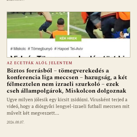
AZ ECETFÁK ALÓL JELENTEM
Biztos forrásból – tömegverekedés a
konferencia liga meccsen – hazugság, a két
félmeztelen nem izraeli szurkoló – ezek
cseh állampolgárok, Miskolcon dolgoznak
Ugye milyen jólesik egy kicsit zsidózni. Vírusként terjed a
videó, hogy a diósgyőri lengyel-izraeli futball meccsen mit
művelt két megveszett…
2026.08.07.