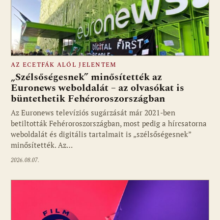
AZ ECETFÁK ALÓL JELENTEM
„Szélsőségesnek” minősítették az
Euronews weboldalát – az olvasókat is
büntethetik Fehéroroszországban
Fotó: media1.hu
Az Euronews televíziós sugárzását már 2021-ben
betiltották Fehéroroszországban, most pedig a hírcsatorna
weboldalát és digitális tartalmait is „szélsőségesnek”
minősítették. Az…
2026.08.07.