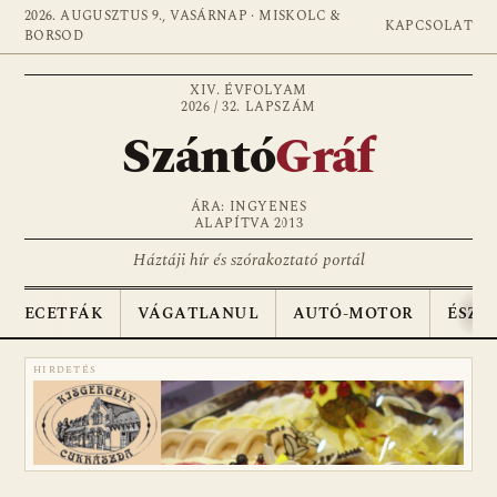
2026. AUGUSZTUS 9., VASÁRNAP · MISKOLC &
KAPCSOLAT
BORSOD
XIV. ÉVFOLYAM
2026 / 32. LAPSZÁM
Szántó
Gráf
ÁRA: INGYENES
ALAPÍTVA 2013
Háztáji hír és szórakoztató portál
ECETFÁK
VÁGATLANUL
AUTÓ-MOTOR
ÉSZA
HIRDETÉS