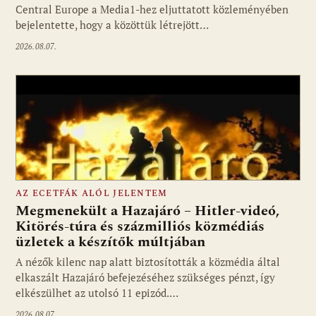
Central Europe a Media1-hez eljuttatott közleményében
bejelentette, hogy a közöttük létrejött…
2026.08.07.
AZ ECETFÁK ALÓL JELENTEM
Megmenekült a Hazajáró – Hitler-videó,
Kitörés-túra és százmilliós közmédiás
üzletek a készítők múltjában
Fotó: media1.hu
A nézők kilenc nap alatt biztosították a közmédia által
elkaszált Hazajáró befejezéséhez szükséges pénzt, így
elkészülhet az utolsó 11 epizód.…
2026.08.07.