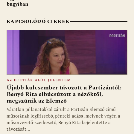
bugyiban
KAPCSOLÓDÓ CIKKEK
AZ ECETFÁK ALÓL JELENTEM
Újabb kulcsember távozott a Partizántól:
Benyó Rita elbúcsúzott a nézőktől,
megszűnik az Elemző
Fotó: media1.hu
Váratlan pillanatokkal zárult a Partizán Elemző című
műsorának legfrissebb, pénteki adása, melynek végén a
műsorvezető-szerkesztő, Benyó Rita bejelentette a
távozását…