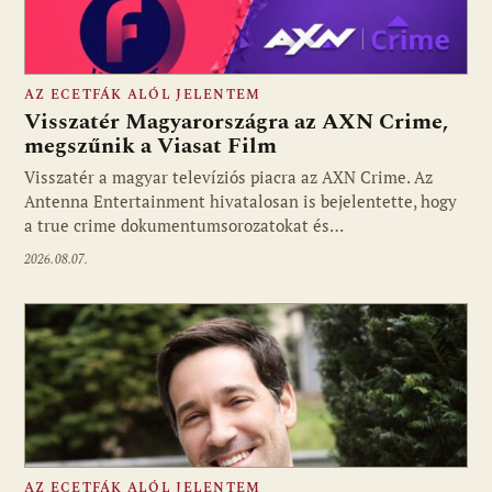
AZ ECETFÁK ALÓL JELENTEM
Visszatér Magyarországra az AXN Crime,
megszűnik a Viasat Film
Visszatér a magyar televíziós piacra az AXN Crime. Az
Fotó: media1.hu
Antenna Entertainment hivatalosan is bejelentette, hogy
a true crime dokumentumsorozatokat és…
2026.08.07.
AZ ECETFÁK ALÓL JELENTEM