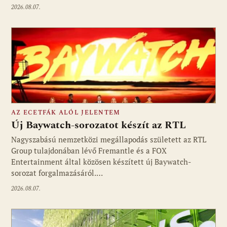
2026.08.07.
AZ ECETFÁK ALÓL JELENTEM
Új Baywatch-sorozatot készít az RTL
Nagyszabású nemzetközi megállapodás született az RTL
Group tulajdonában lévő Fremantle és a FOX
Fotó: media1.hu
Entertainment által közösen készített új Baywatch-
sorozat forgalmazásáról.…
2026.08.07.