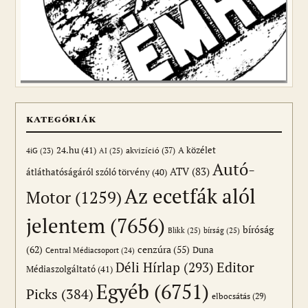
KATEGÓRIÁK
24.hu
(41)
akvizíció
(37)
A közélet
AI
(25)
4iG
(23)
Autó-
ATV
(83)
átláthatóságáról szóló törvény
(40)
Az ecetfák alól
Motor
(1259)
jelentem
(7656)
bíróság
Blikk
(25)
bírság
(25)
(62)
cenzúra
(55)
Duna
Central Médiacsoport
(24)
Editor
Déli Hírlap
(293)
Médiaszolgáltató
(41)
Egyéb
(6751)
Picks
(384)
elbocsátás
(29)