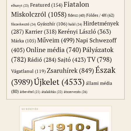
Fiatalon
Featured
(154)
elhunyt
(23)
Miskolczról
(1058)
Földes / 4H
(62)
fidesz
(40)
Hirdetmények
Gyászhír
(106)
főszerkesztő
(24)
halál
(24)
(287)
Karrier
(318)
Kerényi László
(363)
Műveim
(499)
Napi Schwezoff
Márka
(105)
Online média
(740)
Pályázatok
(405)
(782)
TV
(798)
Sajtó
(423)
Rádió
(284)
Észak
Zsaruhírek
(849)
Vágatlanul
(119)
Újkelet
(4533)
(3989)
állami média
(80)
átszervezés
(26)
árbevétel
(21)
átalakítás
(22)
HIRDETÉS