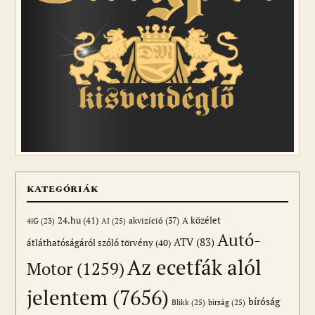
KATEGÓRIÁK
24.hu
(41)
akvizíció
(37)
A közélet
AI
(25)
4iG
(23)
Autó-
ATV
(83)
átláthatóságáról szóló törvény
(40)
Az ecetfák alól
Motor
(1259)
jelentem
(7656)
bíróság
Blikk
(25)
bírság
(25)