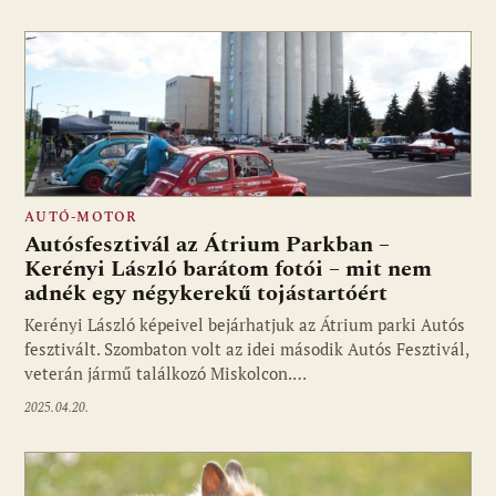
AUTÓ-MOTOR
Autósfesztivál az Átrium Parkban –
Kerényi László barátom fotói – mit nem
adnék egy négykerekű tojástartóért
Kerényi László képeivel bejárhatjuk az Átrium parki Autós
fesztivált. Szombaton volt az idei második Autós Fesztivál,
veterán jármű találkozó Miskolcon.…
2025.04.20.