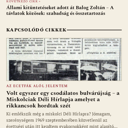
KÖVETKEZŐ CIKK »
k
p
Állami kitüntetéseket adott át Balog Zoltán – A
távlatok közösek: szabadság és összetartozás
KAPCSOLÓDÓ CIKKEK
AZ ECETFÁK ALÓL JELENTEM
Volt egyszer egy csodálatos bulvárújság – a
Miskolciak Déli Hírlapja amelyet a
rikkancsok hordtak szét
Ki emlékszik még a miskolci Déli Hírlapra? Jómagam,
szerénységem 1969 szeptemberében közvetlenül az
érettségi után itt kezdtem gyakornokként mint alapító…