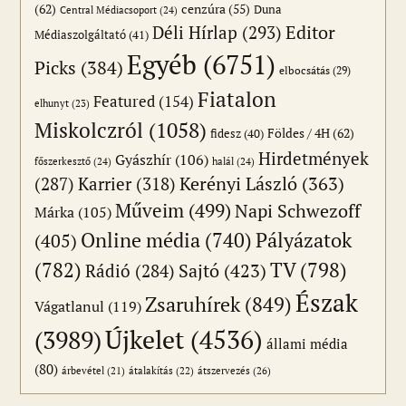
(62)
cenzúra
(55)
Duna
Central Médiacsoport
(24)
Editor
Déli Hírlap
(293)
Médiaszolgáltató
(41)
Egyéb
(6751)
Picks
(384)
elbocsátás
(29)
Fiatalon
Featured
(154)
elhunyt
(23)
Miskolczról
(1058)
Földes / 4H
(62)
fidesz
(40)
Hirdetmények
Gyászhír
(106)
főszerkesztő
(24)
halál
(24)
(287)
Karrier
(318)
Kerényi László
(363)
Műveim
(499)
Napi Schwezoff
Márka
(105)
Online média
(740)
Pályázatok
(405)
(782)
TV
(798)
Sajtó
(423)
Rádió
(284)
Észak
Zsaruhírek
(849)
Vágatlanul
(119)
Újkelet
(4536)
(3989)
állami média
(80)
átszervezés
(26)
árbevétel
(21)
átalakítás
(22)