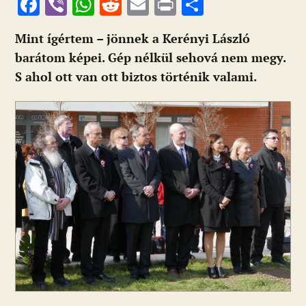
F
Vi
W
R
E
Pr
O
ac
b
h
e
m
in
ss
Mint ígértem – jönnek a Kerényi László
e
er
at
d
ai
t
za
barátom képei. Gép nélkül sehová nem megy.
b
s
di
l
m
S ahol ott van ott biztos történik valami.
o
A
t
e
o
p
g
k
p