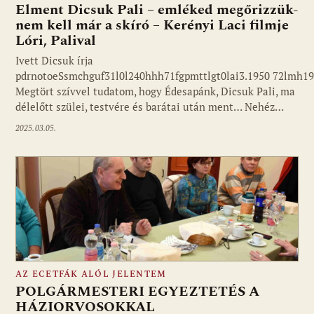
Elment Dicsuk Pali – emléked megőrizzük-
nem kell már a skíró – Kerényi Laci filmje
Lóri, Palival
Ivett Dicsuk írja
pdrnotoeSsmchguf31l0l240hhh71fgpmttlgt0lai3.1950 72lmh1
Megtört szívvel tudatom, hogy Édesapánk, Dicsuk Pali, ma
délelőtt szülei, testvére és barátai után ment… Nehéz…
2025.03.05.
AZ ECETFÁK ALÓL JELENTEM
POLGÁRMESTERI EGYEZTETÉS A
HÁZIORVOSOKKAL