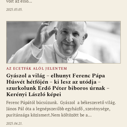
volt az első…
2025.05.05.
AZ ECETFÁK ALÓL JELENTEM
Gyászol a világ – elhunyt Ferenc Pápa
Húsvét hétfőjén – ki lesz az utódja –
szurkolunk Erdő Péter biboros úrnak –
Kerényi László képei
Ferenc Pápától búcsúzunk. Gyászol a békeszerető világ.
János Pál óta a legnépszerűbb egyházfő , szerénysége,
puritánsága közismert.Nem költözött be a…
2025.04.21.