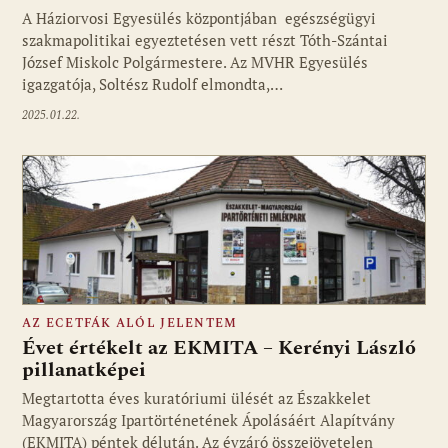
A Háziorvosi Egyesülés központjában egészségügyi
szakmapolitikai egyeztetésen vett részt Tóth-Szántai
József Miskolc Polgármestere. Az MVHR Egyesülés
igazgatója, Soltész Rudolf elmondta,…
2025.01.22.
AZ ECETFÁK ALÓL JELENTEM
Évet értékelt az EKMITA – Kerényi László
pillanatképei
Megtartotta éves kuratóriumi ülését az Északkelet
Magyarország Ipartörténetének Ápolásáért Alapítvány
(EKMITA) péntek délután. Az évzáró összejövetelen