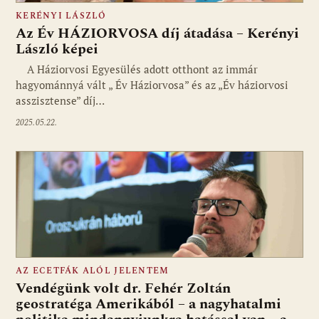
KERÉNYI LÁSZLÓ
Az Év HÁZIORVOSA díj átadása – Kerényi
László képei
A Háziorvosi Egyesülés adott otthont az immár
hagyománnyá vált „ Év Háziorvosa” és az „Év háziorvosi
asszisztense” díj…
2025.05.22.
AZ ECETFÁK ALÓL JELENTEM
Vendégünk volt dr. Fehér Zoltán
geostratéga Amerikából – a nagyhatalmi