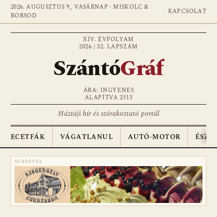
2026. AUGUSZTUS 9., VASÁRNAP · MISKOLC &
KAPCSOLAT
BORSOD
XIV. ÉVFOLYAM
2026 / 32. LAPSZÁM
Szántó
Gráf
ÁRA: INGYENES
ALAPÍTVA 2013
Háztáji hír és szórakoztató portál
ECETFÁK
VÁGATLANUL
AUTÓ-MOTOR
ÉSZA
HIRDETÉS