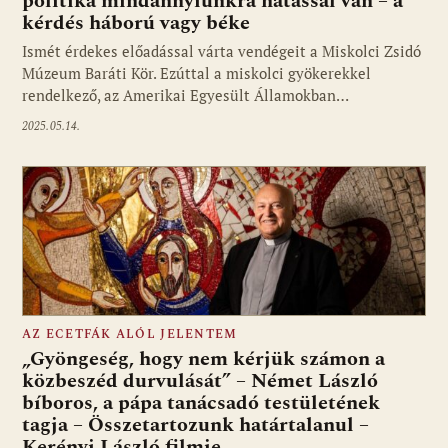
politika mindannyiunkra hatással van – a
kérdés háború vagy béke
Ismét érdekes előadással várta vendégeit a Miskolci Zsidó
Múzeum Baráti Kör. Ezúttal a miskolci gyökerekkel
rendelkező, az Amerikai Egyesült Államokban…
2025.05.14.
AZ ECETFÁK ALÓL JELENTEM
„Gyöngeség, hogy nem kérjük számon a
közbeszéd durvulását” – Német László
bíboros, a pápa tanácsadó testületének
tagja – Összetartozunk határtalanul –
Kerényi László filmje