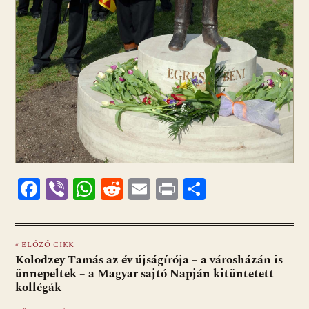
F
Vi
W
R
E
Pr
O
ac
b
h
e
m
in
ss
e
er
at
d
ai
t
za
« ELŐZŐ CIKK
b
s
di
l
m
Kolodzey Tamás az év újságírója – a városházán is
o
A
t
e
ünnepeltek – a Magyar sajtó Napján kitüntetett
kollégák
o
p
g