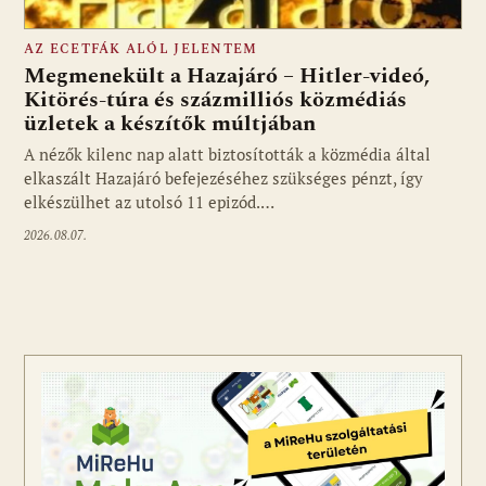
AZ ECETFÁK ALÓL JELENTEM
Megmenekült a Hazajáró – Hitler-videó,
Kitörés-túra és százmilliós közmédiás
üzletek a készítők múltjában
Fotó: media1.hu
A nézők kilenc nap alatt biztosították a közmédia által
elkaszált Hazajáró befejezéséhez szükséges pénzt, így
elkészülhet az utolsó 11 epizód.…
2026.08.07.