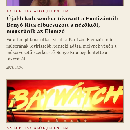
AZ ECETFÁK ALÓL JELENTEM
Újabb kulcsember távozott a Partizántól:
Benyó Rita elbúcsúzott a nézőktől,
megszűnik az Elemző
Fotó: media1.hu
Váratlan pillanatokkal zárult a Partizán Elemző című
műsorának legfrissebb, pénteki adása, melynek végén a
műsorvezető-szerkesztő, Benyó Rita bejelentette a
távozását…
2026.08.07.
AZ ECETFÁK ALÓL JELENTEM