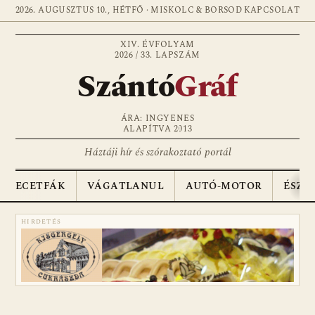
2026. AUGUSZTUS 10., HÉTFŐ · MISKOLC & BORSOD
KAPCSOLAT
XIV. ÉVFOLYAM
2026 / 33. LAPSZÁM
Szántó
Gráf
ÁRA: INGYENES
ALAPÍTVA 2013
Háztáji hír és szórakoztató portál
ECETFÁK
VÁGATLANUL
AUTÓ-MOTOR
ÉSZA
HIRDETÉS