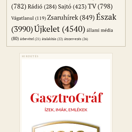
(782)
TV
(798)
Sajtó
(423)
Rádió
(284)
Észak
Zsaruhírek
(849)
Vágatlanul
(119)
Újkelet
(4540)
(3990)
állami média
(80)
átszervezés
(26)
árbevétel
(21)
átalakítás
(22)
HIRDETÉS