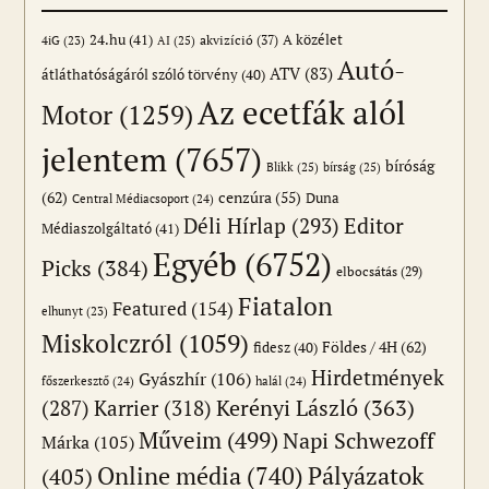
24.hu
(41)
akvizíció
(37)
A közélet
AI
(25)
4iG
(23)
Autó-
ATV
(83)
átláthatóságáról szóló törvény
(40)
Az ecetfák alól
Motor
(1259)
jelentem
(7657)
bíróság
Blikk
(25)
bírság
(25)
(62)
cenzúra
(55)
Duna
Central Médiacsoport
(24)
Editor
Déli Hírlap
(293)
Médiaszolgáltató
(41)
Egyéb
(6752)
Picks
(384)
elbocsátás
(29)
Fiatalon
Featured
(154)
elhunyt
(23)
Miskolczról
(1059)
Földes / 4H
(62)
fidesz
(40)
Hirdetmények
Gyászhír
(106)
főszerkesztő
(24)
halál
(24)
(287)
Karrier
(318)
Kerényi László
(363)
Műveim
(499)
Napi Schwezoff
Márka
(105)
Online média
(740)
Pályázatok
(405)