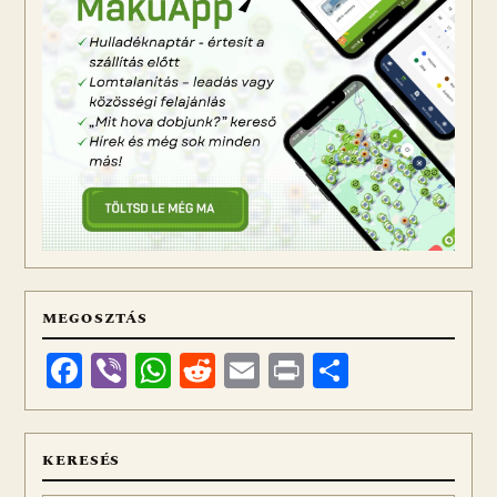
MEGOSZTÁS
Facebook
Viber
WhatsApp
Reddit
Email
Print
Ossza
meg
KERESÉS