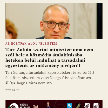
AZ ECETFÁK ALÓL JELENTEM
Tarr Zoltán szerint minisztériuma nem
szól bele a közmédia átalakításába –
heteken belül indulhat a társadalmi
Fotó: media1.hu
egyeztetés az intézmény jövőjéről
Tarr Zoltán, a társadalmi kapcsolatokért és kultúráért
felelős minisztérium vezetője egy friss videóban azt
állítja, hogy a tárca nem szól…
2026.08.07.