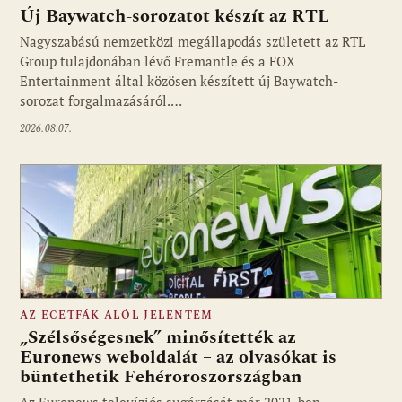
Új Baywatch-sorozatot készít az RTL
Nagyszabású nemzetközi megállapodás született az RTL
Group tulajdonában lévő Fremantle és a FOX
Fotó: media1.hu
Entertainment által közösen készített új Baywatch-
sorozat forgalmazásáról.…
2026.08.07.
AZ ECETFÁK ALÓL JELENTEM
„Szélsőségesnek” minősítették az
Euronews weboldalát – az olvasókat is
büntethetik Fehéroroszországban
Fotó: media1.hu
Az Euronews televíziós sugárzását már 2021-ben