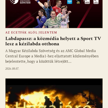
AZ ECETFÁK ALÓL JELENTEM
Labdapassz: a közmédia helyett a Sport TV
lesz a kézilabda otthona
A Magyar Kézilabda Szövetség és az AMC Global Media
Fotó: media1.hu
Central Europe a Media1-hez eljuttatott közleményében
bejelentette, hogy a közöttük létrejött…
2026.08.07.