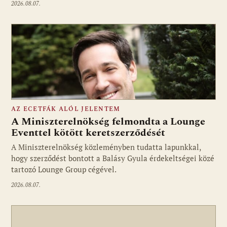
2026.08.07.
AZ ECETFÁK ALÓL JELENTEM
A Miniszterelnökség felmondta a Lounge
Eventtel kötött keretszerződését
A Miniszterelnökség közleményben tudatta lapunkkal,
Fotó: media1.hu
hogy szerződést bontott a Balásy Gyula érdekeltségei közé
tartozó Lounge Group cégével.
2026.08.07.