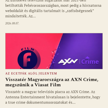
betiltották Fehéroroszországban, most pedig a hírcsatorna
weboldalát és digitális tartalmait is „szélsőségesnek”
minősítették. Az…
2026.08.07.
AZ ECETFÁK ALÓL JELENTEM
Visszatér Magyarországra az AXN Crime,
megszűnik a Viasat Film
Visszatér a magyar televíziós piacra az AXN Crime. Az
Fotó: media1.hu
Antenna Entertainment hivatalosan is bejelentette, hogy
a true crime dokumentumsorozatokat és…