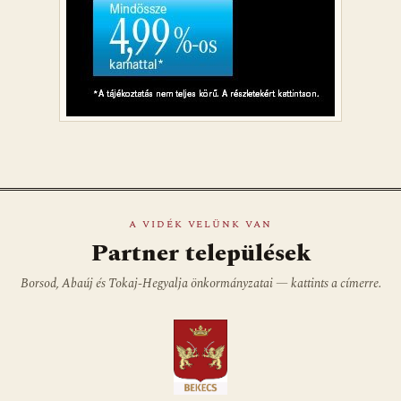
A VIDÉK VELÜNK VAN
Partner települések
Borsod, Abaúj és Tokaj-Hegyalja önkormányzatai — kattints a címerre.