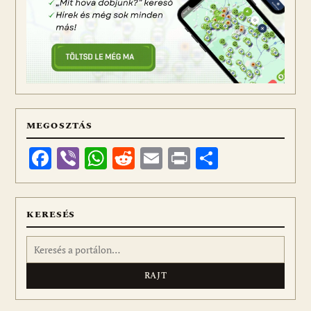
MEGOSZTÁS
Facebook
Viber
WhatsApp
Reddit
Email
Print
Ossza
meg
KERESÉS
Keresés: