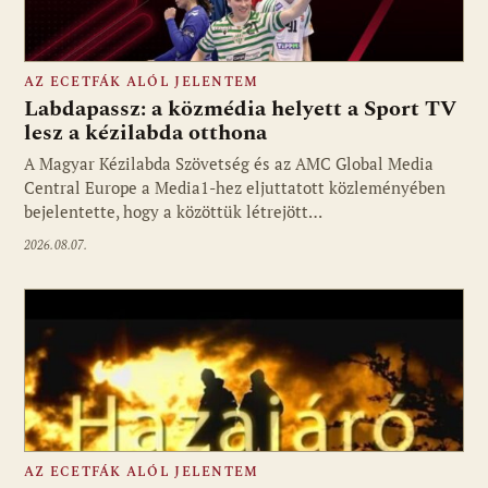
AZ ECETFÁK ALÓL JELENTEM
Labdapassz: a közmédia helyett a Sport TV
lesz a kézilabda otthona
A Magyar Kézilabda Szövetség és az AMC Global Media
Fotó: media1.hu
Central Europe a Media1-hez eljuttatott közleményében
bejelentette, hogy a közöttük létrejött…
2026.08.07.
AZ ECETFÁK ALÓL JELENTEM