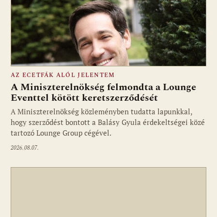
AZ ECETFÁK ALÓL JELENTEM
A Miniszterelnökség felmondta a Lounge
Eventtel kötött keretszerződését
A Miniszterelnökség közleményben tudatta lapunkkal,
Fotó: media1.hu
hogy szerződést bontott a Balásy Gyula érdekeltségei közé
tartozó Lounge Group cégével.
2026.08.07.