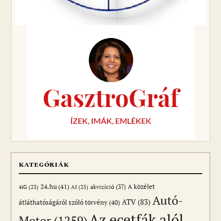
KATEGÓRIÁK
24.hu
(41)
akvizíció
(37)
A közélet
AI
(25)
4iG
(23)
Autó-
ATV
(83)
átláthatóságáról szóló törvény
(40)
Az ecetfák alól
Motor
(1259)