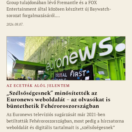
Group tulajdonában lévő Fremantle és a FOX
Fotó: media1.hu
Entertainment által közösen készített új Baywatch-
sorozat forgalmazásáról.…
2026.08.07.
AZ ECETFÁK ALÓL JELENTEM
„Szélsőségesnek” minősítették az
Euronews weboldalát – az olvasókat is
büntethetik Fehéroroszországban
Fotó: media1.hu
Az Euronews televíziós sugárzását már 2021-ben
betiltották Fehéroroszországban, most pedig a hírcsatorna
weboldalát és digitális tartalmait is „szélsőségesnek”