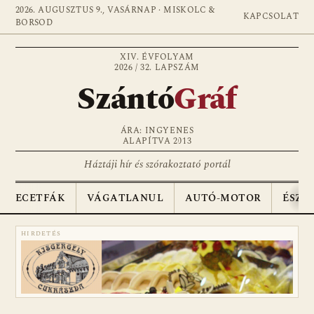
2026. AUGUSZTUS 9., VASÁRNAP · MISKOLC &
KAPCSOLAT
BORSOD
XIV. ÉVFOLYAM
2026 / 32. LAPSZÁM
Szántó
Gráf
ÁRA: INGYENES
ALAPÍTVA 2013
Háztáji hír és szórakoztató portál
ECETFÁK
VÁGATLANUL
AUTÓ-MOTOR
ÉSZA
HIRDETÉS