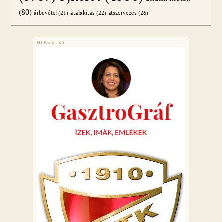
(80)
átszervezés
(26)
árbevétel
(21)
átalakítás
(22)
HIRDETÉS