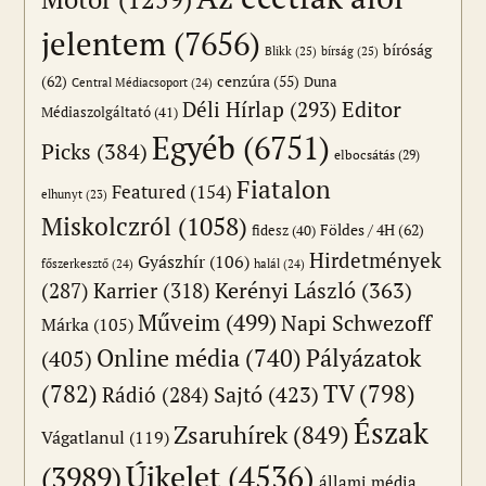
jelentem
(7656)
bíróság
Blikk
(25)
bírság
(25)
(62)
cenzúra
(55)
Duna
Central Médiacsoport
(24)
Editor
Déli Hírlap
(293)
Médiaszolgáltató
(41)
Egyéb
(6751)
Picks
(384)
elbocsátás
(29)
Fiatalon
Featured
(154)
elhunyt
(23)
Miskolczról
(1058)
Földes / 4H
(62)
fidesz
(40)
Hirdetmények
Gyászhír
(106)
főszerkesztő
(24)
halál
(24)
(287)
Karrier
(318)
Kerényi László
(363)
Műveim
(499)
Napi Schwezoff
Márka
(105)
Online média
(740)
Pályázatok
(405)
(782)
TV
(798)
Sajtó
(423)
Rádió
(284)
Észak
Zsaruhírek
(849)
Vágatlanul
(119)
Újkelet
(4536)
(3989)
állami média