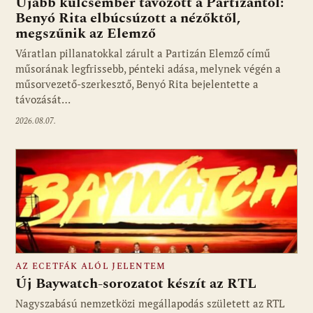
Újabb kulcsember távozott a Partizántól:
Benyó Rita elbúcsúzott a nézőktől,
megszűnik az Elemző
Fotó: media1.hu
Váratlan pillanatokkal zárult a Partizán Elemző című
műsorának legfrissebb, pénteki adása, melynek végén a
műsorvezető-szerkesztő, Benyó Rita bejelentette a
távozását…
2026.08.07.
AZ ECETFÁK ALÓL JELENTEM
Új Baywatch-sorozatot készít az RTL
Nagyszabású nemzetközi megállapodás született az RTL