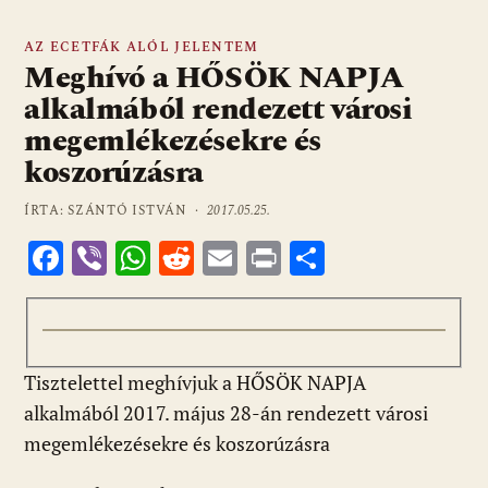
AZ ECETFÁK ALÓL JELENTEM
Meghívó a HŐSÖK NAPJA
alkalmából rendezett városi
megemlékezésekre és
koszorúzásra
ÍRTA: SZÁNTÓ ISTVÁN ·
2017.05.25.
F
Vi
W
R
E
Pr
O
ac
b
h
e
m
in
ss
e
er
at
d
ai
t
za
b
s
di
l
m
Tisztelettel meghívjuk a HŐSÖK NAPJA
o
A
t
e
alkalmából 2017. május 28-án rendezett városi
o
p
g
megemlékezésekre és koszorúzásra
k
p