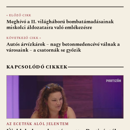
ac
b
h
e
m
in
ss
e
er
at
d
ai
t
za
« ELŐZŐ CIKK
b
s
di
l
m
Meghívó a II. világháború bombatámadásainak
o
A
t
e
miskolci áldozataira való emlékezésre
o
p
g
KÖVETKEZŐ CIKK »
Autós árvízkárok – nagy betonmedencévé válnak a
k
p
városaink – a csatornák se győzik
KAPCSOLÓDÓ CIKKEK
AZ ECETFÁK ALÓL JELENTEM