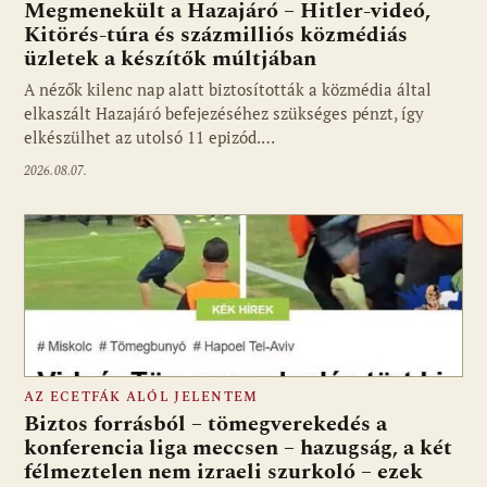
Megmenekült a Hazajáró – Hitler-videó,
Kitörés-túra és százmilliós közmédiás
üzletek a készítők múltjában
Fotó: media1.hu
A nézők kilenc nap alatt biztosították a közmédia által
elkaszált Hazajáró befejezéséhez szükséges pénzt, így
elkészülhet az utolsó 11 epizód.…
2026.08.07.
AZ ECETFÁK ALÓL JELENTEM
Biztos forrásból – tömegverekedés a
konferencia liga meccsen – hazugság, a két
félmeztelen nem izraeli szurkoló – ezek