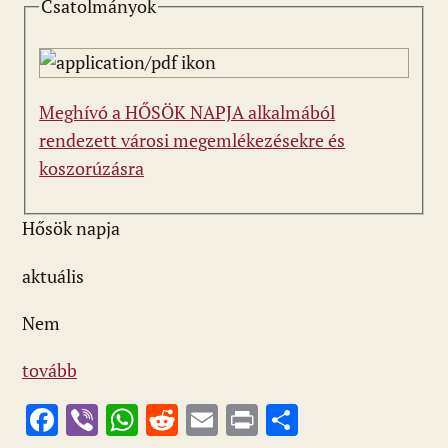
Csatolmányok
Meghívó a HŐSÖK NAPJA alkalmából
rendezett városi megemlékezésekre és
koszorúzásra
Hősök napja
aktuális
Nem
tovább
F
Vi
W
R
E
Pr
O