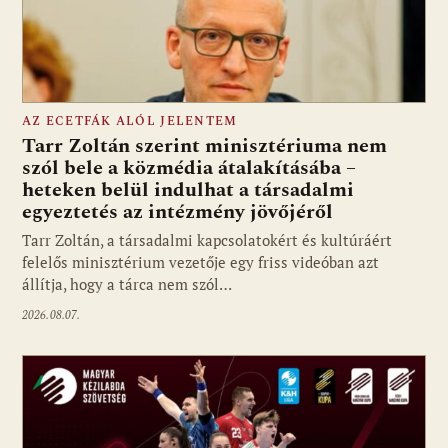
AZ ECETFÁK ALÓL JELENTEM
Tarr Zoltán szerint minisztériuma nem
szól bele a közmédia átalakításába –
heteken belül indulhat a társadalmi
Fotó: media1.hu
egyeztetés az intézmény jövőjéről
Tarr Zoltán, a társadalmi kapcsolatokért és kultúráért
felelős minisztérium vezetője egy friss videóban azt
állítja, hogy a tárca nem szól…
2026.08.07.