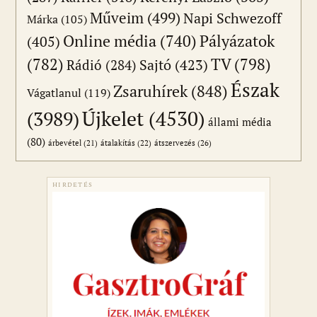
Műveim
(499)
Napi Schwezoff
Márka
(105)
Online média
(740)
Pályázatok
(405)
(782)
TV
(798)
Sajtó
(423)
Rádió
(284)
Észak
Zsaruhírek
(848)
Vágatlanul
(119)
Újkelet
(4530)
(3989)
állami média
(80)
átszervezés
(26)
árbevétel
(21)
átalakítás
(22)
HIRDETÉS