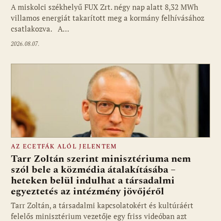
A miskolci székhelyű FUX Zrt. négy nap alatt 8,32 MWh
villamos energiát takarított meg a kormány felhívásához
csatlakozva. A…
2026.08.07.
AZ ECETFÁK ALÓL JELENTEM
Tarr Zoltán szerint minisztériuma nem
szól bele a közmédia átalakításába –
heteken belül indulhat a társadalmi
Fotó: media1.hu
egyeztetés az intézmény jövőjéről
Tarr Zoltán, a társadalmi kapcsolatokért és kultúráért
felelős minisztérium vezetője egy friss videóban azt