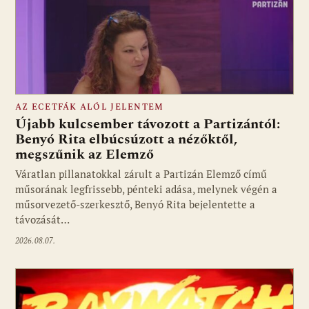
AZ ECETFÁK ALÓL JELENTEM
Újabb kulcsember távozott a Partizántól:
Benyó Rita elbúcsúzott a nézőktől,
megszűnik az Elemző
Fotó: media1.hu
Váratlan pillanatokkal zárult a Partizán Elemző című
műsorának legfrissebb, pénteki adása, melynek végén a
műsorvezető-szerkesztő, Benyó Rita bejelentette a
távozását…
2026.08.07.