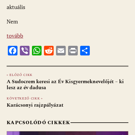
aktuális
Nem
tovább
F
Vi
W
R
E
Pr
O
ac
b
h
e
m
in
ss
e
er
at
d
ai
t
za
« ELŐZŐ CIKK
b
s
di
l
m
A Sudocrem keresi az Év Kisgyermeknevelőjét – ki
o
A
t
e
lesz az év dadusa
o
p
g
KÖVETKEZŐ CIKK »
Karácsonyi rajzpályázat
k
p
KAPCSOLÓDÓ CIKKEK