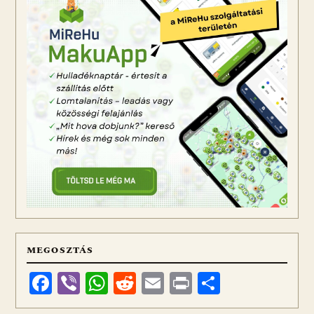
MEGOSZTÁS
Facebook
Viber
WhatsApp
Reddit
Email
Print
Ossza
meg