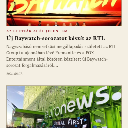
AZ ECETFÁK ALÓL JELENTEM
Új Baywatch-sorozatot készít az RTL
Nagyszabású nemzetközi megállapodás született az RTL
Group tulajdonában lévő Fremantle és a FOX
Fotó: media1.hu
Entertainment által közösen készített új Baywatch-
sorozat forgalmazásáról.…
2026.08.07.