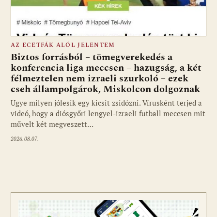
AZ ECETFÁK ALÓL JELENTEM
Biztos forrásból – tömegverekedés a
konferencia liga meccsen – hazugság, a két
félmeztelen nem izraeli szurkoló – ezek
cseh állampolgárok, Miskolcon dolgoznak
Ugye milyen jólesik egy kicsit zsidózni. Vírusként terjed a
videó, hogy a diósgyőri lengyel-izraeli futball meccsen mit
művelt két megveszett…
2026.08.07.