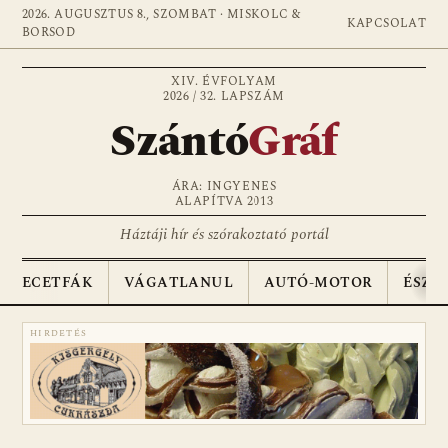
2026. AUGUSZTUS 8., SZOMBAT · MISKOLC &
KAPCSOLAT
BORSOD
XIV. ÉVFOLYAM
2026 / 32. LAPSZÁM
Szántó
Gráf
ÁRA: INGYENES
ALAPÍTVA 2013
Háztáji hír és szórakoztató portál
ECETFÁK
VÁGATLANUL
AUTÓ-MOTOR
ÉSZA
HIRDETÉS