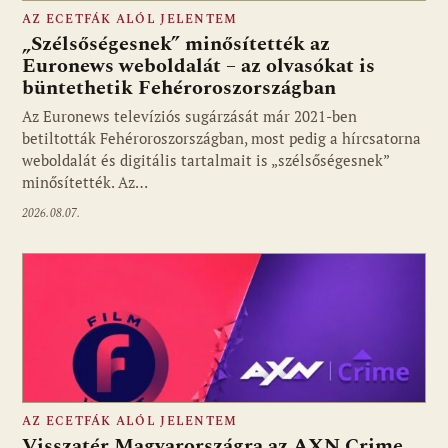
AZ ECETFÁK ALÓL JELENTEM
„Szélsőségesnek” minősítették az
Euronews weboldalát – az olvasókat is
büntethetik Fehéroroszországban
Fotó: media1.hu
Az Euronews televíziós sugárzását már 2021-ben
betiltották Fehéroroszországban, most pedig a hírcsatorna
weboldalát és digitális tartalmait is „szélsőségesnek”
minősítették. Az…
2026.08.07.
AZ ECETFÁK ALÓL JELENTEM
Visszatér Magyarországra az AXN Crime,