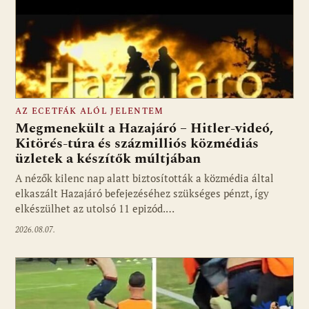
AZ ECETFÁK ALÓL JELENTEM
Megmenekült a Hazajáró – Hitler-videó,
Kitörés-túra és százmilliós közmédiás
üzletek a készítők múltjában
Fotó: media1.hu
A nézők kilenc nap alatt biztosították a közmédia által
elkaszált Hazajáró befejezéséhez szükséges pénzt, így
elkészülhet az utolsó 11 epizód.…
2026.08.07.