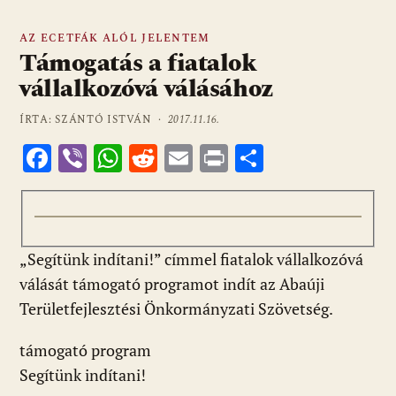
AZ ECETFÁK ALÓL JELENTEM
Támogatás a fiatalok
vállalkozóvá válásához
ÍRTA: SZÁNTÓ ISTVÁN ·
2017.11.16.
F
Vi
W
R
E
Pr
O
ac
b
h
e
m
in
ss
e
er
at
d
ai
t
za
b
s
di
l
m
„Segítünk indítani!” címmel fiatalok vállalkozóvá
o
A
t
e
válását támogató programot indít az Abaúji
o
p
g
Területfejlesztési Önkormányzati Szövetség.
k
p
támogató program
Segítünk indítani!