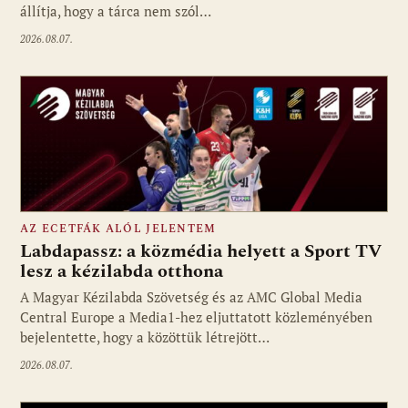
állítja, hogy a tárca nem szól…
2026.08.07.
AZ ECETFÁK ALÓL JELENTEM
Labdapassz: a közmédia helyett a Sport TV
lesz a kézilabda otthona
A Magyar Kézilabda Szövetség és az AMC Global Media
Fotó: media1.hu
Central Europe a Media1-hez eljuttatott közleményében
bejelentette, hogy a közöttük létrejött…
2026.08.07.