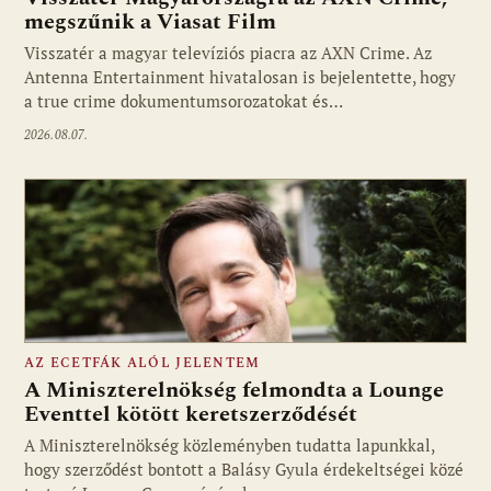
megszűnik a Viasat Film
Visszatér a magyar televíziós piacra az AXN Crime. Az
Fotó: media1.hu
Antenna Entertainment hivatalosan is bejelentette, hogy
a true crime dokumentumsorozatokat és…
2026.08.07.
AZ ECETFÁK ALÓL JELENTEM
A Miniszterelnökség felmondta a Lounge
Eventtel kötött keretszerződését
A Miniszterelnökség közleményben tudatta lapunkkal,
Fotó: media1.hu
hogy szerződést bontott a Balásy Gyula érdekeltségei közé