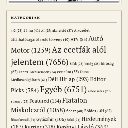
KATEGÓRIÁK
24.hu
(41)
akvizíció
(37)
A közélet
AI
(25)
4iG
(23)
Autó-
ATV
(83)
átláthatóságáról szóló törvény
(40)
Az ecetfák alól
Motor
(1259)
jelentem
(7656)
bíróság
Blikk
(25)
bírság
(25)
(62)
cenzúra
(55)
Duna
Central Médiacsoport
(24)
Editor
Déli Hírlap
(293)
Médiaszolgáltató
(41)
Egyéb
(6751)
Picks
(384)
elbocsátás
(29)
Fiatalon
Featured
(154)
elhunyt
(23)
Miskolczról
(1058)
Földes / 4H
(62)
fidesz
(40)
Hirdetmények
Gyászhír
(106)
főszerkesztő
(24)
halál
(24)
(287)
Karrier
(318)
Kerényi László
(363)