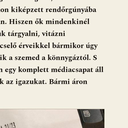
kon kiképzett rendőrgúnyába
tán. Hiszen ők mindenkinél
 tárgyalni, vitázni
ncselő érveikkel bármikor úgy
ik a szemed a könnygáztól. S
en egy komplett médiacsapat áll
k az igazukat. Bármi áron