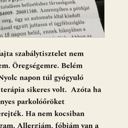
ajta szabálytisztelet nem
nem. Öregségemre. Belém
Nyolc napon túl gyógyuló
a terápia sikeres volt. Azóta ha
nyes parkolóőröket
erejték. Ha nem kocsiban
am. Allergiám, fóbiám van a