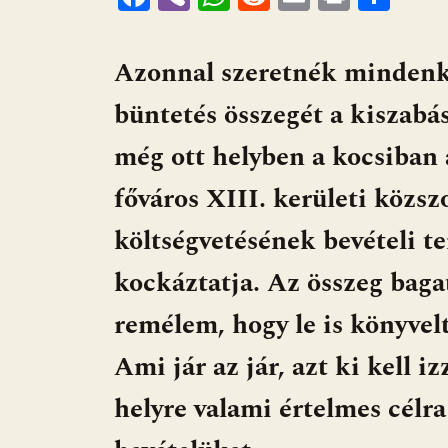
ac
b
h
e
m
in
ss
e
er
at
d
ai
t
za
Azonnal szeretnék mindenk
b
s
di
l
m
büntetés összegét a kiszabás
o
A
t
e
o
p
g
még ott helyben a kocsiban 
k
p
főváros XIII. kerületi közszo
költségvetésének bevételi 
kockáztatja. Az összeg baga
remélem, hogy le is könyvel
Ami jár az jár, azt ki kell 
helyre valami értelmes célr