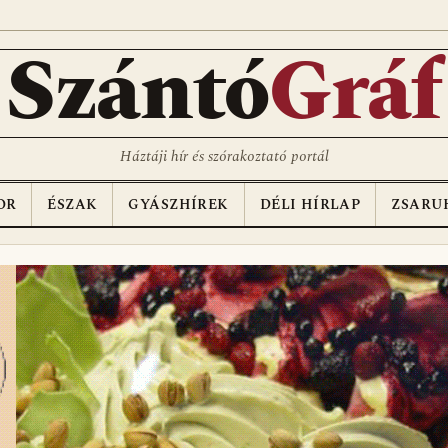
D
Szántó
Gráf
Háztáji hír és szórakoztató portál
OR
ÉSZAK
GYÁSZHÍREK
DÉLI HÍRLAP
ZSARU