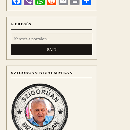
Facebook
Viber
WhatsApp
Reddit
Email
Print
Ossza
meg
KERESÉS
Keresés:
SZIGORÚAN BIZALMATLAN