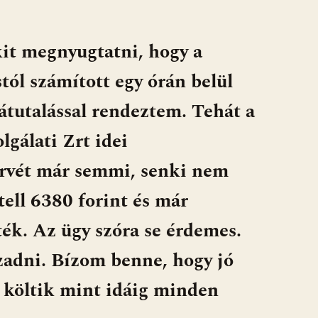
it megnyugtatni, hogy a
tól számított egy órán belül
átutalással rendeztem. Tehát a
lgálati Zrt idei
tervét már semmi, senki nem
tell 6380 forint és már
ték. Az ügy szóra se érdemes.
izzadni. Bízom benne, hogy jó
a költik mint idáig minden