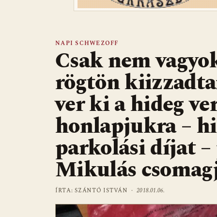
NAPI SCHWEZOFF
Csak nem vagyok 
rögtön kiizzadta
ver ki a hideg v
honlapjukra – h
parkolási díjat 
Mikulás csomag
ÍRTA: SZÁNTÓ ISTVÁN ·
2018.01.06.