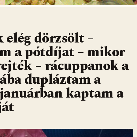
elég dörzsölt –
m a pótdíjat – mikor
erejték – rácuppanok a
iába dupláztam a
– januárban kaptam a
ját