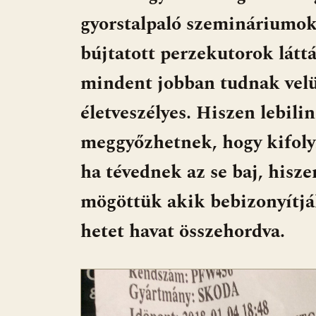
gyorstalpaló szemináriumo
bújtatott perzekutorok lát
mindent jobban tudnak velük
életveszélyes. Hiszen lebili
meggyőzhetnek, hogy kifoly
ha tévednek az se baj, hisz
mögöttük akik bebizonyítjá
hetet havat összehordva.