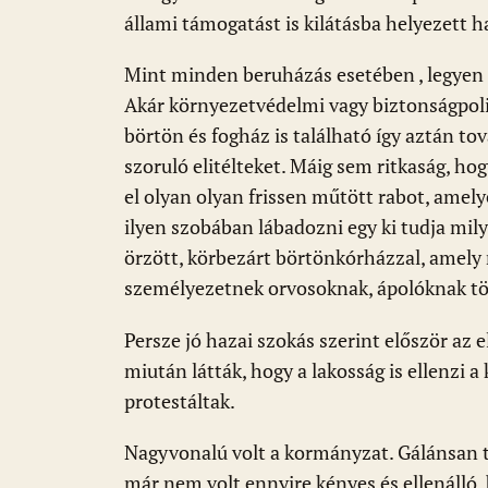
o
p
g
állami támogatást is kilátásba helyezett 
k
p
Mint minden beruházás esetében , legyen 
Akár környezetvédelmi vagy biztonságpol
börtön és fogház is található így aztán tov
szoruló elitélteket. Máig sem ritkaság, 
el olyan olyan frissen műtött rabot, amelye
ilyen szobában lábadozni egy ki tudja mily
örzött, körbezárt börtönkórházzal, amely 
személyezetnek orvosoknak, ápolóknak tö
Persze jó hazai szokás szerint először az 
miután látták, hogy a lakosság is ellenzi a
protestáltak.
Nagyvonalú volt a kormányzat. Gálánsan 
már nem volt ennyire kényes és ellenálló, b