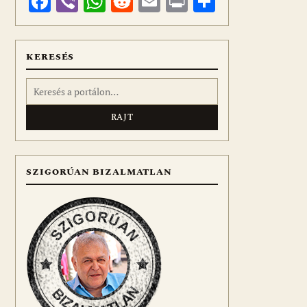
Facebook
Viber
WhatsApp
Reddit
Email
Print
Ossza
meg
KERESÉS
Keresés:
SZIGORÚAN BIZALMATLAN