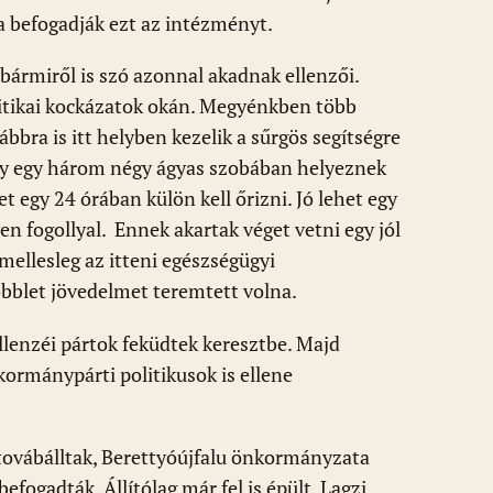
ha befogadják ezt az intézményt.
bármiről is szó azonnal akadnak ellenzői.
itikai kockázatok okán. Megyénkben több
ábbra is itt helyben kezelik a sűrgös segítségre
hogy egy három négy ágyas szobában helyeznek
t egy 24 órában külön kell őrizni. Jó lehet egy
en fogollyal. Ennek akartak véget vetni egy jól
mellesleg az itteni egészségügyi
bblet jövedelmet teremtett volna.
ellenzéi pártok feküdtek keresztbe. Majd
 kormánypárti politikusok is ellene
továbálltak, Berettyóújfalu önkormányzata
efogadták. Állítólag már fel is épült, Lagzi