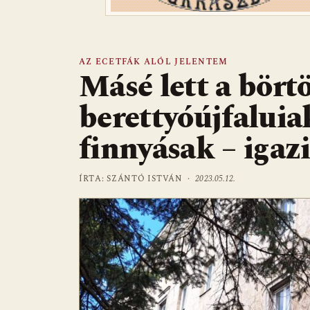
AZ ECETFÁK ALÓL JELENTEM
Másé lett a bört
berettyóújfalui
finnyásak – igazi
ÍRTA: SZÁNTÓ ISTVÁN ·
2023.05.12.