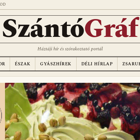
SOD
Szántó
Gráf
Háztáji hír és szórakoztató portál
OR
ÉSZAK
GYÁSZHÍREK
DÉLI HÍRLAP
ZSARU