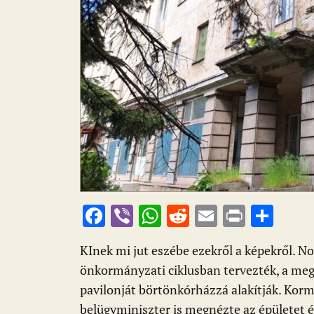
F
Vi
W
R
E
Pr
O
ac
b
h
e
m
in
ss
KInek mi jut eszébe ezekről a képekről. N
e
er
at
d
ai
t
za
önkormányzati ciklusban tervezték, a meg
b
s
di
l
m
pavilonját börtönkórházzá alakítják. Korm
o
A
t
e
belügyminiszter is megnézte az épületet és