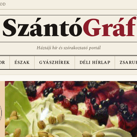
SOD
Szántó
Gráf
Háztáji hír és szórakoztató portál
OR
ÉSZAK
GYÁSZHÍREK
DÉLI HÍRLAP
ZSARU