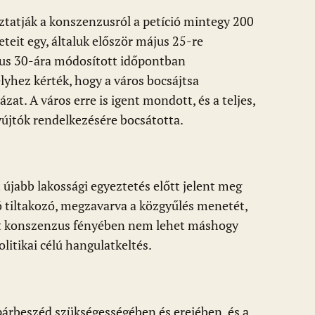
oztatják a konszenzusról a petíció mintegy 200
eteit egy, általuk először május 25-re
jus 30-ára módosított időpontban
yhez kérték, hogy a város bocsájtsa
at. A város erre is igent mondott, és a teljes,
újtók rendelkezésére bocsátotta.
 újabb lakossági egyeztetés előtt jelent meg
ló tiltakozó, megzavarva a közgyűlés menetét,
ért konszenzus fényében nem lehet máshogy
litikai célú hangulatkeltés.
 párbeszéd szükségességében és erejében, és a