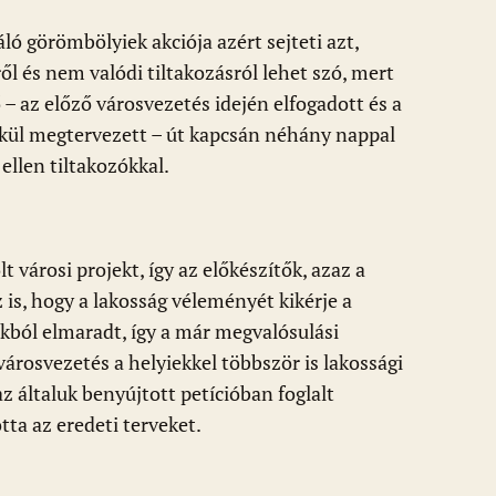
áló görömbölyiek akciója azért sejteti azt,
ől és nem valódi tiltakozásról lehet szó, mert
– az előző városvezetés idején elfogadott és a
ül megtervezett – út kapcsán néhány nappal
ellen tiltakozókkal.
t városi projekt, így az előkészítők, azaz a
 is, hogy a lakosság véleményét kikérje a
okból elmaradt, így a már megvalósulási
városvezetés a helyiekkel többször is lakossági
 általuk benyújtott petícióban foglalt
ta az eredeti terveket.