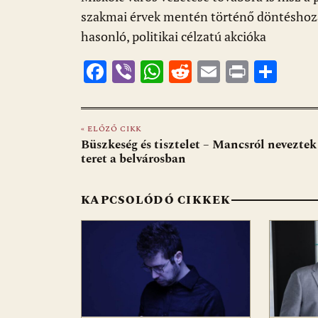
szakmai érvek mentén történő döntéshozat
hasonló, politikai célzatú akcióka
F
Vi
W
R
E
Pr
O
ac
b
h
e
m
in
ss
e
er
at
d
ai
t
za
« ELŐZŐ CIKK
b
s
di
l
m
Büszkeség és tisztelet – Mancsról neveztek
o
A
t
e
teret a belvárosban
o
p
g
KAPCSOLÓDÓ CIKKEK
k
p