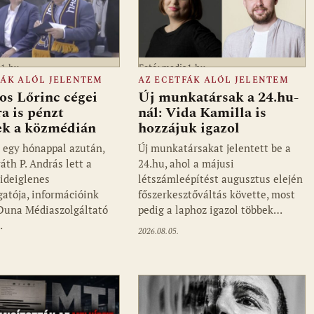
a1.hu
Fotó: media1.hu
FÁK ALÓL JELENTEM
AZ ECETFÁK ALÓL JELENTEM
os Lőrinc cégei
Új munkatársak a 24.hu-
a is pénzt
nál: Vida Kamilla is
ek a közmédián
hozzájuk igazol
 egy hónappal azután,
Új munkatársakat jelentett be a
áth P. András lett a
24.hu, ahol a májusi
ideiglenes
létszámleépítést augusztus elején
gatója, információink
főszerkesztőváltás követte, most
 Duna Médiaszolgáltató
pedig a laphoz igazol többek…
…
2026.08.05.