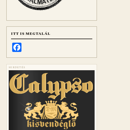
ITT IS MEGTALÁL
Facebook
HIRDETÉS