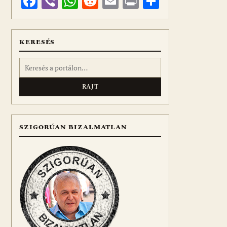
Facebook
Viber
WhatsApp
Reddit
Email
Print
Ossza
meg
KERESÉS
Keresés:
SZIGORÚAN BIZALMATLAN