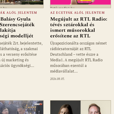
a1.hu
Fotó: media1.hu
FÁK ALÓL JELENTEM
AZ ECETFÁK ALÓL JELENTEM
 Balásy Gyula
Megújult az RTL Radio:
 Szerencsejáték
tévés sztárokkal és
alakítja
ismert műsorokkal
ségi modelljét
erősítene az RTL
ejáték Zrt. bejelentette,
Újrapozicionálta országos német
tláthatóság, a szakmai
rádiócsatornáját az RTL
s a verseny erősítése
Deutschland – vette észre a
 új marketing és
Media1. A megújult RTL Radio
ációs ügynökségi…
műsorában ezentúl a
médiavállalat…
2026.08.05.