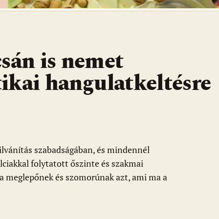
csán is nemet
ikai hangulatkeltésre
ilvánítás szabadságában, és mindennél
lciakkal folytatott őszinte és szakmai
ja meglepőnek és szomorúnak azt, ami ma a