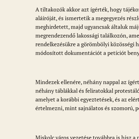
A tiltakozók akkor azt ígérték, hogy tájék
aláíróját, és ismertetik a megegyezés részl
meghirdetett, majd ugyancsak általuk má
megrendezendő lakossági találkozón, amel
rendelkezésükre a görömbölyi közösségi ház
módosított dokumentációt a petíciót beny
Mindezek ellenére, néhány nappal az ígért
néhány táblákkal és feliratokkal protestá
amelyet a korábbi egyeztetések, és az el
értelmezni, mint sajnálatos és szomorú, po
Miskolc város vezetése továbbra is hisz a