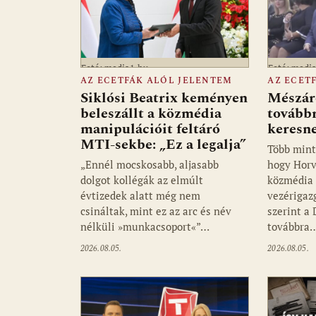
Fotó: media1.hu
Fotó: medi
AZ ECETFÁK ALÓL JELENTEM
AZ ECET
Siklósi Beatrix keményen
Mészár
beleszállt a közmédia
továbbr
manipulációit feltáró
keresn
MTI-sekbe: „Ez a legalja”
Több mint
„Ennél mocskosabb, aljasabb
hogy Horv
dolgot kollégák az elmúlt
közmédia 
évtizedek alatt még nem
vezérigaz
csináltak, mint ez az arc és név
szerint a
nélküli »munkacsoport«”…
továbbra
2026.08.05.
2026.08.05.