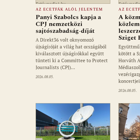
Fotó: media1.hu
Fotó: medi
AZ ECETFÁK ALÓL JELENTEM
AZ ECET
Panyi Szabolcs kapja a
A közm
CPJ nemzetközi
közlemé
sajtószabadság-díját
leszerz
Sziget 
A Direkt36 volt oknyomozó
újságíróját a világ hat országából
Együttmű
kiválasztott újságírókkal együtt
kötött a S
tünteti ki a Committee to Protect
Horváth A
Journalists (CPJ)…
Médiaszol
vezérigaz
2026.08.05.
koncertjei
2026.08.05.