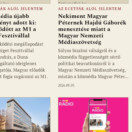
a1.hu
Fotó: media1.hu
FÁK ALÓL JELENTEM
AZ ECETFÁK ALÓL JELENTEM
édia újabb
Nekiment Magyar
nyt adott ki:
Péternek Hajdú Gáborék
ődött az M1 a
menesztése miatt a
Fesztivállal
Magyar Nemzeti
Médiaszövetség
ködési megállapodást
ziget Fesztivállal
Súlyos bizalmi válságról és a
ndrás, a Duna
közmédia függetlenségét sértő
gáltató ideiglenes
politikai beavatkozásról ír a
gatója. Magyar előadók
Magyar Nemzeti Médiaszövetség,
t fogja sugározni az M1.
miután a közmédia Magyar Péter…
2026.08.05.