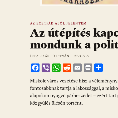
AZ ECETFÁK ALÓL JELENTEM
Az útépítés kap
mondunk a polit
ÍRTA: SZÁNTÓ ISTVÁN ·
2023.05.25.
F
Vi
W
R
E
Pr
O
ac
b
h
e
m
in
ss
Miskolc város vezetése hisz a véleményny
e
er
at
d
ai
t
za
fontosabbnak tartja a lakossággal, a misko
b
s
di
l
m
alapokon nyugvó párbeszédet – ezért tart
o
A
t
e
közgyűlés ülésén történt.
o
p
g