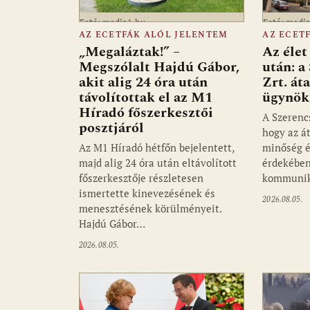
Fotó: media1.hu
Fotó: medi
AZ ECETFÁK ALÓL JELENTEM
AZ ECET
„Megaláztak!” –
Az élet
Megszólalt Hajdú Gábor,
után: a
akit alig 24 óra után
Zrt. át
távolítottak el az M1
ügynök
Híradó főszerkesztői
A Szerencs
posztjáról
hogy az á
Az M1 Híradó hétfőn bejelentett,
minőség é
majd alig 24 óra után eltávolított
érdekében
főszerkesztője részletesen
kommunik
ismertette kinevezésének és
2026.08.05.
menesztésének körülményeit.
Hajdú Gábor…
2026.08.05.