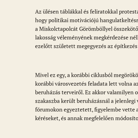
k
p
Az ülésen táblákkal és feliratokkal protest
hogy politikai motivációjú hangulatkeltésr
a Miskolctapolcát Görömböllyel összekötő 
lakosság véleményének megkérdezése nélk
ezelőtt született megegyezés az építkezés 
Mivel ez egy, a korábbi ciklusból megörököl
korábbi városvezetés feladata lett volna az
beruházás terveiről. Ez akkor valamilyen 
szakaszba került beruházásnál a jelenlegi 
fórumokon egyeztetett, figyelembe vette az
kéréseket, és annak megfelelően módosítot