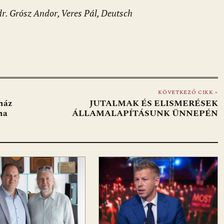
dr. Grósz Andor, Veres Pál, Deutsch
KÖVETKEZŐ CIKK »
 ház
JUTALMAK ÉS ELISMERÉSEK
na
ÁLLAMALAPÍTÁSUNK ÜNNEPÉN