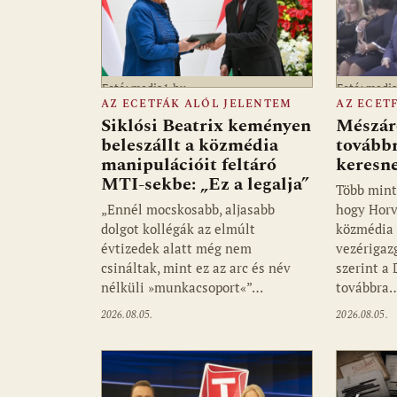
Fotó: media1.hu
Fotó: medi
AZ ECETFÁK ALÓL JELENTEM
AZ ECET
Siklósi Beatrix keményen
Mészár
beleszállt a közmédia
továbbr
manipulációit feltáró
keresn
MTI-sekbe: „Ez a legalja”
Több mint
„Ennél mocskosabb, aljasabb
hogy Horv
dolgot kollégák az elmúlt
közmédia 
évtizedek alatt még nem
vezérigaz
csináltak, mint ez az arc és név
szerint a
nélküli »munkacsoport«”…
továbbra
2026.08.05.
2026.08.05.