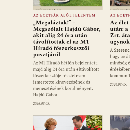
Fotó: media1.hu
Fotó: medi
AZ ECETFÁK ALÓL JELENTEM
AZ ECET
„Megaláztak!” –
Az élet
Megszólalt Hajdú Gábor,
után: a
akit alig 24 óra után
Zrt. át
távolítottak el az M1
ügynök
Híradó főszerkesztői
A Szerencs
posztjáról
hogy az á
Az M1 Híradó hétfőn bejelentett,
minőség é
majd alig 24 óra után eltávolított
érdekében
főszerkesztője részletesen
kommunik
ismertette kinevezésének és
2026.08.05.
menesztésének körülményeit.
Hajdú Gábor…
2026.08.05.