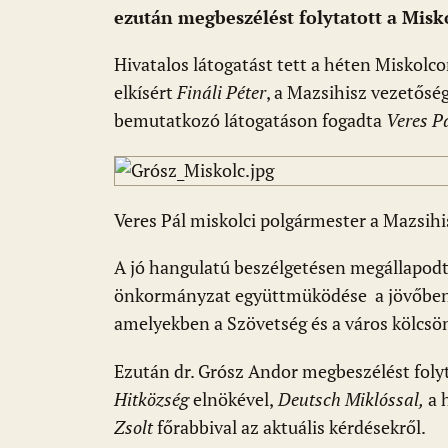
o
p
g
ezután megbeszélést folytatott a Misko
k
p
Hivatalos látogatást tett a héten Miskolc
elkísért
Fináli Péter
, a Mazsihisz vezetőség
bemutatkozó látogatáson fogadta
Veres P
Veres Pál miskolci polgármester a Mazsihi
A jó hangulatú beszélgetésen megállapodt
önkormányzat együttmüködése a jövőben i
amelyekben a Szövetség és a város kölcsön
Ezután dr. Grósz Andor megbeszélést foly
Hitközség
elnökével,
Deutsch Miklóssal,
a 
Zsolt
főrabbival az aktuális kérdésekről.