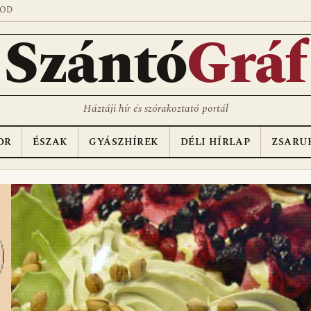
SOD
Szántó
Gráf
Háztáji hír és szórakoztató portál
OR
ÉSZAK
GYÁSZHÍREK
DÉLI HÍRLAP
ZSARU