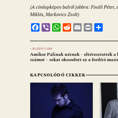
(A címlapképen balról jobbra: Fináli Péter, 
Miklós, Markovics Zsolt)
F
Vi
W
R
E
Pr
O
ac
b
h
e
m
in
ss
e
er
at
d
ai
t
za
« ELŐZŐ CIKK
b
s
di
l
m
Amikor Palinak néznek – eltévesztették a
o
A
t
e
számot – sokat okosodott ez a fordító masi
o
p
g
KAPCSOLÓDÓ CIKKEK
k
p