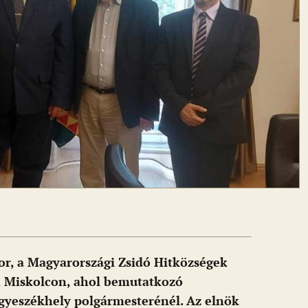
dor, a Magyarországi Zsidó Hitközségek
n Miskolcon, ahol bemutatkozó
egyeszékhely polgármesterénél. Az elnök