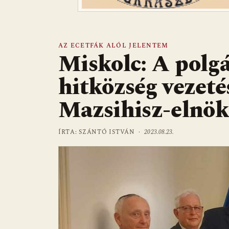
AZ ECETFÁK ALÓL JELENTEM
Miskolc: A polgá
hitközség vezetés
Mazsihisz-elnö
ÍRTA: SZÁNTÓ ISTVÁN ·
2023.08.23.