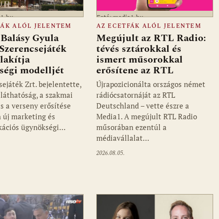
a1.hu
Fotó: media1.hu
FÁK ALÓL JELENTEM
AZ ECETFÁK ALÓL JELENTEM
 Balásy Gyula
Megújult az RTL Radio:
 Szerencsejáték
tévés sztárokkal és
alakítja
ismert műsorokkal
ségi modelljét
erősítene az RTL
ejáték Zrt. bejelentette,
Újrapozicionálta országos német
tláthatóság, a szakmai
rádiócsatornáját az RTL
s a verseny erősítése
Deutschland – vette észre a
 új marketing és
Media1. A megújult RTL Radio
ációs ügynökségi…
műsorában ezentúl a
médiavállalat…
2026.08.05.