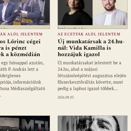
a1.hu
Fotó: media1.hu
FÁK ALÓL JELENTEM
AZ ECETFÁK ALÓL JELENTEM
os Lőrinc cégei
Új munkatársak a 24.hu-
a is pénzt
nál: Vida Kamilla is
ek a közmédián
hozzájuk igazol
 egy hónappal azután,
Új munkatársakat jelentett be a
áth P. András lett a
24.hu, ahol a májusi
ideiglenes
létszámleépítést augusztus elején
gatója, információink
főszerkesztőváltás követte, most
 Duna Médiaszolgáltató
pedig a laphoz igazol többek…
…
2026.08.05.