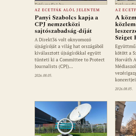
Fotó: media1.hu
Fotó: medi
AZ ECETFÁK ALÓL JELENTEM
AZ ECET
Panyi Szabolcs kapja a
A közm
CPJ nemzetközi
közlemé
sajtószabadság-díját
leszerz
Sziget 
A Direkt36 volt oknyomozó
újságíróját a világ hat országából
Együttmű
kiválasztott újságírókkal együtt
kötött a S
tünteti ki a Committee to Protect
Horváth A
Journalists (CPJ)…
Médiaszol
vezérigaz
2026.08.05.
koncertjei
2026.08.05.