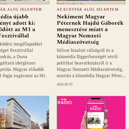
a1.hu
Fotó: media1.hu
FÁK ALÓL JELENTEM
AZ ECETFÁK ALÓL JELENTEM
édia újabb
Nekiment Magyar
nyt adott ki:
Péternek Hajdú Gáborék
ődött az M1 a
menesztése miatt a
Fesztivállal
Magyar Nemzeti
Médiaszövetség
ködési megállapodást
ziget Fesztivállal
Súlyos bizalmi válságról és a
ndrás, a Duna
közmédia függetlenségét sértő
gáltató ideiglenes
politikai beavatkozásról ír a
gatója. Magyar előadók
Magyar Nemzeti Médiaszövetség,
t fogja sugározni az M1.
miután a közmédia Magyar Péter…
2026.08.05.