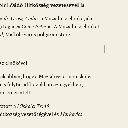
lci Zsidó Hitközség vezetésével is.
on
dr. Grósz Andor
, a Mazsihisz elnöke, akit
i tagja és
Gönci Péter
is. A Mazsihisz elnökét
ál
, Miskolc város polgármestere.
sz elnökével
ak abban, hogy a Mazsihisz és a miskolci
s folytatódik azokban az ügyekben,
ösen érintett.
tatott a
Miskolci Zsidó
hitközség vezetőségével és
Markovics