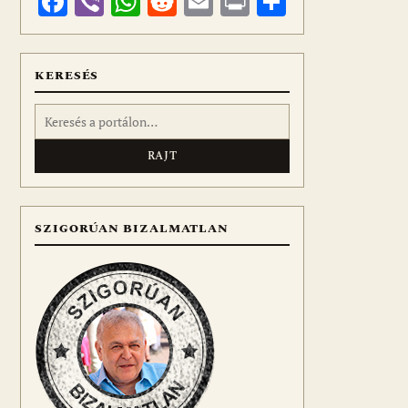
Facebook
Viber
WhatsApp
Reddit
Email
Print
Ossza
meg
KERESÉS
Keresés:
SZIGORÚAN BIZALMATLAN