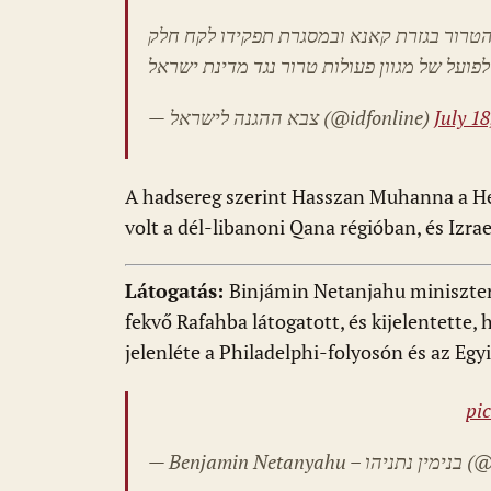
טרור בגזרת קאנא ובמסגרת תפקידו לקח חלק
— צבא ההגנה לישראל (@idfonline)
July 18
A hadsereg szerint Hasszan Muhanna a H
volt a dél-libanoni Qana régióban, és Izra
Látogatás:
Binjámin Netanjahu miniszter
fekvő Rafahba látogatott, és kijelentette,
jelenléte a Philadelphi-folyosón és az E
pi
— Benjamin