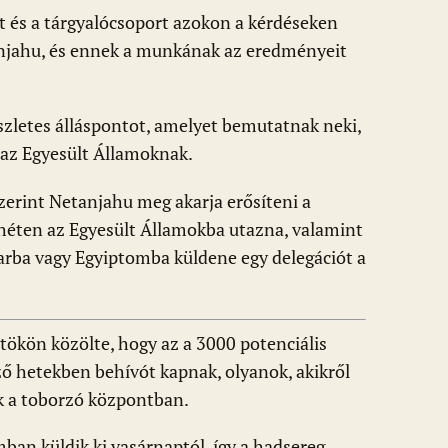
t és a tárgyalócsoport azokon a kérdéseken
anjahu, és ennek a munkának az eredményeit
szletes álláspontot, amelyet bemutatnak neki,
 az Egyesült Államoknak.
szerint Netanjahu meg akarja erősíteni a
ő héten az Egyesült Államokba utazna, valamint
arba vagy Egyiptomba küldene egy delegációt a
rtökön közölte, hogy az a 3000 potenciális
ző hetekben behívót kapnak, olyanok, akikről
ek a toborzó központban.
an küldik ki vasárnaptól, így a hadsereg