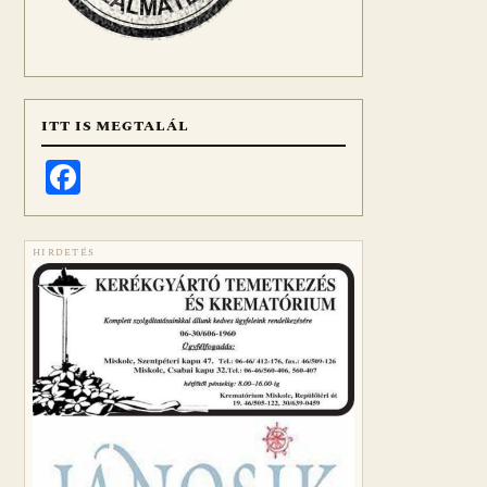
ITT IS MEGTALÁL
Facebook
HIRDETÉS