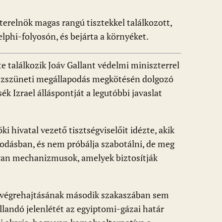
terelnök magas rangú tisztekkel találkozott,
lphi-folyosón, és bejárta a környéket.
 találkozik Joáv Gallant védelmi miniszterrel
úszszüneti megállapodás megkötésén dolgozó
ék Izrael álláspontját a legutóbbi javaslat
ki hivatal vezető tisztségviselőit idézte, akik
apodásban, és nem próbálja szabotálni, de meg
lyan mechanizmusok, amelyek biztosítják
 végrehajtásának második szakaszában sem
állandó jelenlétét az egyiptomi-gázai határ