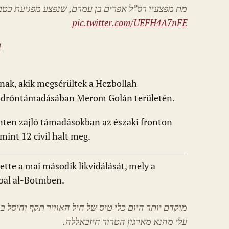
מת מפצעיו רס”ל אפרים בן עמרם, שנפצע מפגיעת כטב”
pic.twitter.com/UEFH4A7nFE
4
nak, akik megsérültek a Hezbollah
tt dróntámadásában Merom Golán területén.
nten zajló támadásokban az északi fronton
amint 12 civil halt meg.
ette a mai második likvidálását, mely a
abal al-Botmben.
מוקדם יותר היום כלי טיס של חיל האוויר תקף וחיסל 
עלי מהנא מארגון הטרור חיזבאללה.