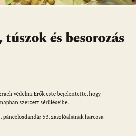
, túszok és besorozás
zraeli Védelmi Erők este bejelentette, hogy
ónapban szerzett sérüléseibe.
 páncélosdandár 53. zászlóaljának harcosa