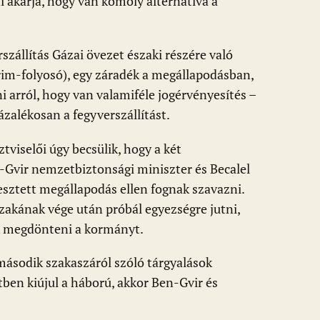
i akarja, hogy van komoly alternatíva a
zállítás Gázai övezet északi részére való
im-folyosó), egy záradék a megállapodásban,
 arról, hogy van valamiféle jogérvényesítés –
zalékosan a fegyverszállítást.
tviselői úgy becsülik, hogy a két
n-Gvir nemzetbiztonsági miniszter és Becalel
sztett megállapodás ellen fognak szavazni.
zakának vége után próbál egyezségre jutni,
k megdönteni a kormányt.
 második szakaszáról szóló tárgyalások
ben kiújul a háború, akkor Ben-Gvir és