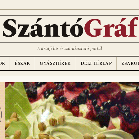
Szántó
Gráf
Háztáji hír és szórakoztató portál
OR
ÉSZAK
GYÁSZHÍREK
DÉLI HÍRLAP
ZSARU