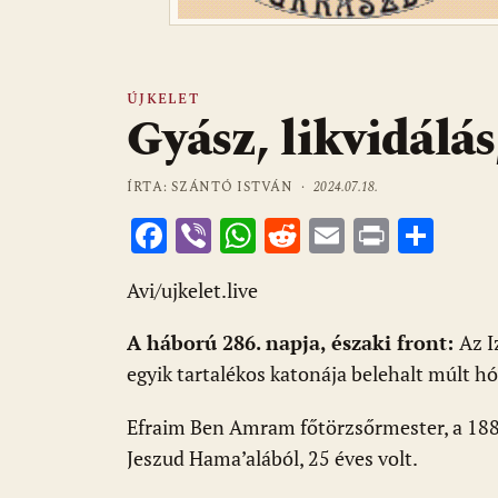
ÚJKELET
Gyász, likvidálás
ÍRTA: SZÁNTÓ ISTVÁN ·
2024.07.18.
F
Vi
W
R
E
Pr
O
ac
b
h
e
m
in
ss
Avi/ujkelet.live
e
er
at
d
ai
t
za
b
s
di
l
m
A háború 286. napja, északi front:
Az I
o
A
t
e
egyik tartalékos katonája belehalt múlt h
o
p
g
Efraim Ben Amram főtörzsőrmester, a 188.
k
p
Jeszud Hama’alából, 25 éves volt.