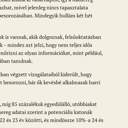
hat, mivel jelenleg nincs tapasztalata
besorozásában. Mindegyik hullám két hét
ok is vannak, akik dolgoznak, felsőoktatásban
 – mindez azt jelzi, hogy nem teljes idős
enőrizni az olyan információkat, mint például,
vában tanulnak.
ban végzett vizsgálataiból kiderült, hogy
t besorozni, bár ők kevésbé alkalmasak harci
 míg 85 százalékuk egyedülálló, utóbbiakat
ereg adatai szerint a potenciális katonák
22 és 23 év közötti, és mindössze 10%-a 24 és