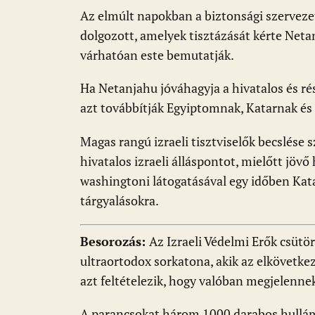
Az elmúlt napokban a biztonsági szerveze
dolgozott, amelyek tisztázását kérte Net
várhatóan este bemutatják.
Ha Netanjahu jóváhagyja a hivatalos és ré
azt továbbítják Egyiptomnak, Katarnak és
Magas rangú izraeli tisztviselők becslése 
hivatalos izraeli álláspontot, mielőtt jöv
washingtoni látogatásával egy időben Kat
tárgyalásokra.
Besorozás:
Az Izraeli Védelmi Erők csütö
ultraortodox sorkatona, akik az elkövetke
azt feltételezik, hogy valóban megjelenn
A parancsokat három 1000 darabos hullámb