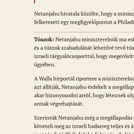
Netanjahu hivatala közölte, hogy a minisz
felkeresett egy megfigyelőpontot a Philade
Túszok:
Netanjahu miniszterelnök ma este
és a túszok szabadulását lehetővé tevő t
izraeli tárgyalócsoporttal, hogy megerősíts
ügyében.
A Walla hírportál riportere a miniszterelnö
azt állítják, Netanjahu érdekelt a megáll
akar bizonyosodni arról, hogy léteznek o
annak végrehajtását.
Szerintük Netanjahu még a megállapodás
követeli meg az izraeli hadsereg teljes és 