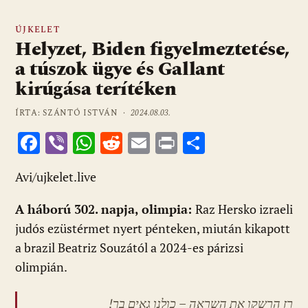
ÚJKELET
Helyzet, Biden figyelmeztetése,
a túszok ügye és Gallant
kirúgása terítéken
ÍRTA: SZÁNTÓ ISTVÁN ·
2024.08.03.
F
Vi
W
R
E
Pr
O
ac
b
h
e
m
in
ss
Avi/ujkelet.live
e
er
at
d
ai
t
za
b
s
di
l
m
A háború 302. napja, olimpia:
Raz Hersko izraeli
o
A
t
e
judós ezüstérmet nyert pénteken, miután kikapott
o
p
g
a brazil Beatriz Souzától a 2024-es párizsi
olimpián.
k
p
רז הרשקו את השראה – כולנו גאים בך!