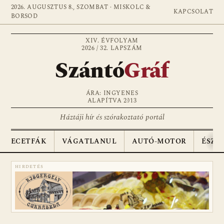
2026. AUGUSZTUS 8., SZOMBAT · MISKOLC &
KAPCSOLAT
BORSOD
XIV. ÉVFOLYAM
2026 / 32. LAPSZÁM
Szántó
Gráf
ÁRA: INGYENES
ALAPÍTVA 2013
Háztáji hír és szórakoztató portál
ECETFÁK
VÁGATLANUL
AUTÓ-MOTOR
ÉSZA
HIRDETÉS