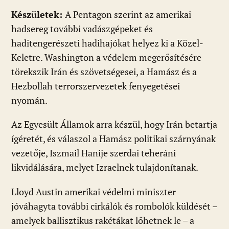
Készületek:
A Pentagon szerint az amerikai
hadsereg további vadászgépeket és
haditengerészeti hadihajókat helyez ki a Közel-
Keletre. Washington a védelem megerősítésére
törekszik Irán és szövetségesei, a Hamász és a
Hezbollah terrorszervezetek fenyegetései
nyomán.
Az Egyesült Államok arra készül, hogy Irán betartja
ígéretét, és válaszol a Hamász politikai szárnyának
vezetője, Iszmail Hanije szerdai teheráni
likvidálására, melyet Izraelnek tulajdonítanak.
Lloyd Austin amerikai védelmi miniszter
jóváhagyta további cirkálók és rombolók küldését –
amelyek ballisztikus rakétákat lőhetnek le – a