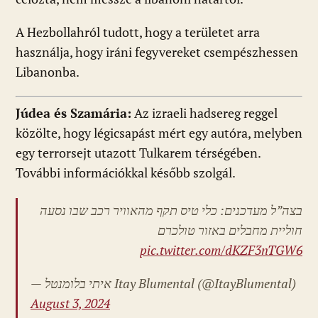
A Hezbollahról tudott, hogy a területet arra
használja, hogy iráni fegyvereket csempészhessen
Libanonba.
Júdea és Szamária:
Az izraeli hadsereg reggel
közölte, hogy légicsapást mért egy autóra, melyben
egy terrorsejt utazott Tulkarem térségében.
További információkkal később szolgál.
בצה”ל מעדכנים: כלי טיס תקף מהאוויר רכב שבו נסעה
חוליית מחבלים באזור טולכרם
pic.twitter.com/dKZF3nTGW6
— איתי בלומנטל
Itay Blumental (@ItayBlumental)
August 3, 2024