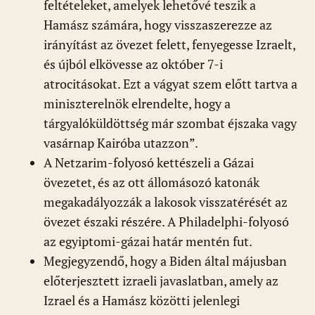
feltételeket, amelyek lehetővé teszik a
Hamász számára, hogy visszaszerezze az
irányítást az övezet felett, fenyegesse Izraelt,
és újból elkövesse az október 7-i
atrocitásokat. Ezt a vágyat szem előtt tartva a
miniszterelnök elrendelte, hogy a
tárgyalóküldöttség már szombat éjszaka vagy
vasárnap Kairóba utazzon”.
A Netzarim-folyosó kettészeli a Gázai
övezetet, és az ott állomásozó katonák
megakadályozzák a lakosok visszatérését az
övezet északi részére. A Philadelphi-folyosó
az egyiptomi-gázai határ mentén fut.
Megjegyzendő, hogy a Biden által májusban
előterjesztett izraeli javaslatban, amely az
Izrael és a Hamász közötti jelenlegi