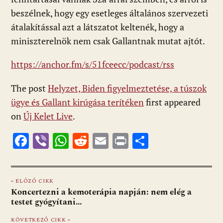
beszélnek, hogy egy esetleges általános szervezeti
átalakítással azt a látszatot keltenék, hogy a
miniszterelnök nem csak Gallantnak mutat ajtót.
https://anchor.fm/s/51fceecc/podcast/rss
The post
Helyzet, Biden figyelmeztetése, a túszok
ügye és Gallant kirúgása terítéken
first appeared
on
Új Kelet Live
.
F
Vi
W
R
E
Pr
O
ac
b
h
e
m
in
ss
e
er
at
d
ai
t
za
« ELŐZŐ CIKK
b
s
di
l
m
Koncertezni a kemoterápia napján: nem elég a
o
A
t
e
testet gyógyítani…
o
p
g
KÖVETKEZŐ CIKK »