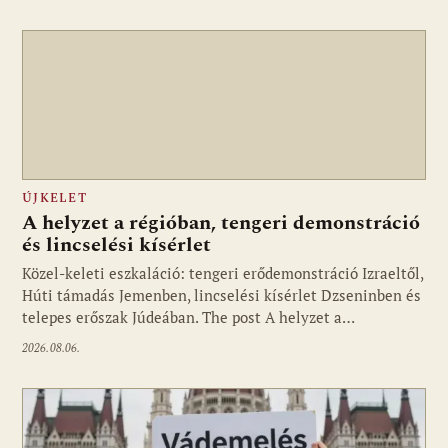
ÚJKELET
A helyzet a régióban, tengeri demonstráció
és lincselési kísérlet
Közel-keleti eszkaláció: tengeri erődemonstráció Izraeltől,
Húti támadás Jemenben, lincselési kísérlet Dzseninben és
telepes erőszak Júdeában. The post A helyzet a…
2026.08.06.