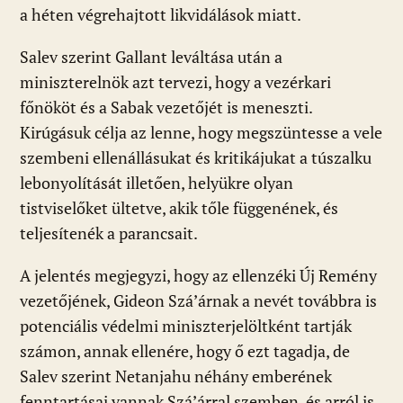
a héten végrehajtott likvidálások miatt.
Salev szerint Gallant leváltása után a
miniszterelnök azt tervezi, hogy a vezérkari
főnököt és a Sabak vezetőjét is meneszti.
Kirúgásuk célja az lenne, hogy megszüntesse a vele
szembeni ellenállásukat és kritikájukat a túszalku
lebonyolítását illetően, helyükre olyan
tistviselőket ültetve, akik tőle függenének, és
teljesítenék a parancsait.
A jelentés megjegyzi, hogy az ellenzéki Új Remény
vezetőjének, Gideon Szá’árnak a nevét továbbra is
potenciális védelmi miniszterjelöltként tartják
számon, annak ellenére, hogy ő ezt tagadja, de
Salev szerint Netanjahu néhány emberének
fenntartásai vannak Szá’árral szemben, és arról is