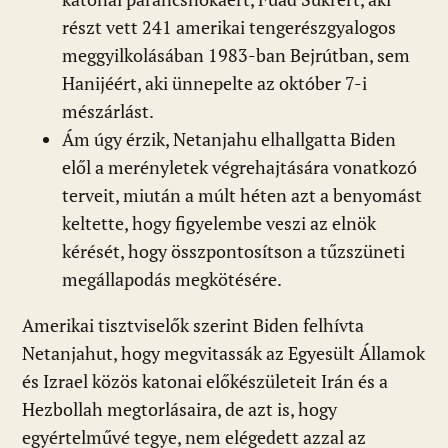
részt vett 241 amerikai tengerészgyalogos
meggyilkolásában 1983-ban Bejrútban, sem
Hanijéért, aki ünnepelte az október 7-i
mészárlást.
Ám úgy érzik, Netanjahu elhallgatta Biden
elől a merényletek végrehajtására vonatkozó
terveit, miután a múlt héten azt a benyomást
keltette, hogy figyelembe veszi az elnök
kérését, hogy összpontosítson a tűzszüneti
megállapodás megkötésére.
Amerikai tisztviselők szerint Biden felhívta
Netanjahut, hogy megvitassák az Egyesült Államok
és Izrael közös katonai előkészületeit Irán és a
Hezbollah megtorlásaira, de azt is, hogy
egyértelművé tegye, nem elégedett azzal az