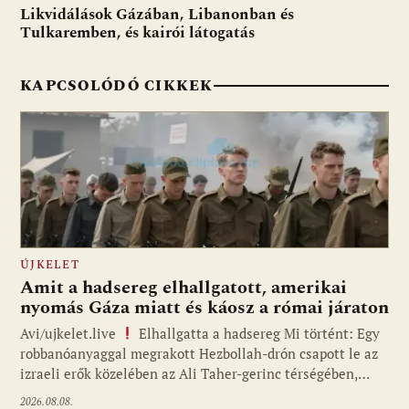
Likvidálások Gázában, Libanonban és
k
p
Tulkaremben, és kairói látogatás
KAPCSOLÓDÓ CIKKEK
ÚJKELET
Amit a hadsereg elhallgatott, amerikai
nyomás Gáza miatt és káosz a római járaton
Avi/ujkelet.live
Elhallgatta a hadsereg Mi történt: Egy
robbanóanyaggal megrakott Hezbollah-drón csapott le az
izraeli erők közelében az Ali Taher-gerinc térségében,…
2026.08.08.