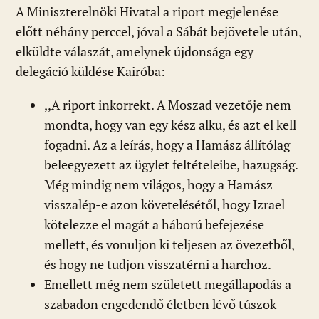
A Miniszterelnöki Hivatal a riport megjelenése
előtt néhány perccel, jóval a Sábát bejövetele után,
elküldte válaszát, amelynek újdonsága egy
delegáció küldése Kairóba:
,,A riport inkorrekt. A Moszad vezetője nem
mondta, hogy van egy kész alku, és azt el kell
fogadni. Az a leírás, hogy a Hamász állítólag
beleegyezett az ügylet feltételeibe, hazugság.
Még mindig nem világos, hogy a Hamász
visszalép-e azon követelésétől, hogy Izrael
kötelezze el magát a háború befejezése
mellett, és vonuljon ki teljesen az övezetből,
és hogy ne tudjon visszatérni a harchoz.
Emellett még nem született megállapodás a
szabadon engedendő életben lévő túszok