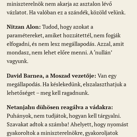
miniszterelnök nem akarja az asztalon lévő
vázlatot. Ha valóban ez a szándék, közöld velünk.
Nitzan Alon:
Tudod, hogy azokat a
paramétereket, amiket hozzátettél, nem fogják
elfogadni, és nem lesz megállapodás. Azzal, amit
mondasz, nem lehet előre menni. A ‘nullán’
vagyunk.
David Barnea, a Moszad vezetője:
Van egy
megállapodás. Ha késlekedünk, elszalaszthatjuk a
lehetőséget – meg kell ragadnunk.
Netanjahu dühösen reagálva a vádakra:
Puhányok, nem tudjátok, hogyan kell tárgyalni.
Szavakat adtok a számba! Ahelyett, hogy nyomást
gyakoroltok a miniszterelnökre, gyakoroljatok