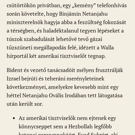
csütörtökön privátban, egy „kemény” telefonhívás
során követelte, hogy Binjámin Netanjahu
miniszterelnök hagyja abba a feszültség fokozását
a térségben, és haladéktalanul tegyen lépéseket a
túszok szabadulását lehetővé tevő gázai
tűzszüneti megállapodás felé, idézett a Walla
hírportál két amerikai tisztviselőt tegnap.
Bident és vezető tanácsadóit mélyen frusztrálják
Izrael bejrúti és teheráni merényleteinek
következményei, amelyekre kevesebb mint egy
héttel Netanjahu Ovális Irodában tett látogatása
után került sor.
Az amerikai tisztviselők nem ejtenek egy
könnycseppet sem a Hezbollah legfőbb
katonai parancsnokáért, Fuad Sukrért, aki