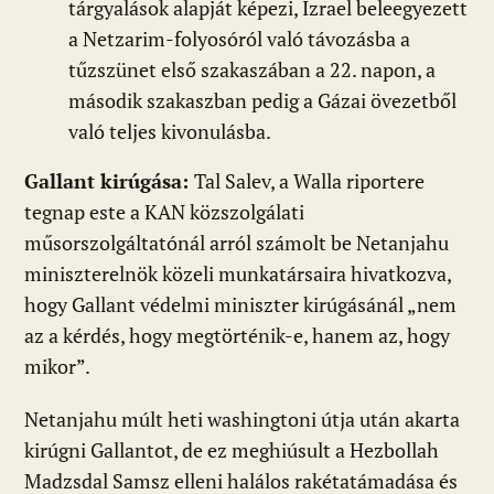
tárgyalások alapját képezi, Izrael beleegyezett
a Netzarim-folyosóról való távozásba a
tűzszünet első szakaszában a 22. napon, a
második szakaszban pedig a Gázai övezetből
való teljes kivonulásba.
Gallant kirúgása:
Tal Salev, a Walla riportere
tegnap este a KAN közszolgálati
műsorszolgáltatónál arról számolt be Netanjahu
miniszterelnök közeli munkatársaira hivatkozva,
hogy Gallant védelmi miniszter kirúgásánál „nem
az a kérdés, hogy megtörténik-e, hanem az, hogy
mikor”.
Netanjahu múlt heti washingtoni útja után akarta
kirúgni Gallantot, de ez meghiúsult a Hezbollah
Madzsdal Samsz elleni halálos rakétatámadása és