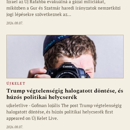
Izrael az Új Rafahba evakuálná a gázai milíciákat,
miközben a Gur és Szatmár haredi irányzatok nemzetközi
jogi lépésekre szövetkeznek az…
2026.08.07.
ÚJKELET
Trump végtelenségig halogatott döntése, és
húzós politikai helycserék
ujkeletlive - Gofman lojális The post Trump végtelenségig
Fotó: ujkelet.live
halogatott döntése, és húzós politikai helycserék first
appeared on Új Kelet Live.
2026.08.07.