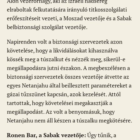
Alon vezérőrnagy, aki az izraeli hadsereg
elraboltak felkutatására irányuló titkosszolgálati
erőfeszítéseit vezeti, a Moszad vezetője és a Sabak
belbiztonsági szolgálat vezetője.
Napirenden volt a biztonsági szervezetek azon
követelése, hogy a likvidálásokat kihasználva
kössék meg a túszalkut és nézzék meg, sikerül-e
megállapodásra jutni északon. A megbeszélésen a
biztonsági szervezetek összes vezetője átvette az
egyes Netanjahu által beillesztett paramétereket a
gázai tűzszünet kapcsán, azok kezelését. Attól
tartottak, hogy követelései megakasztják a
megállapodást. Az volt a benyomásuk, hogy
Netanjahu nem áll készen a túszalku megkötésére.
Ronen Bar, a Sabak vezetője:
Úgy tűnik, a