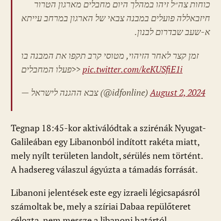
כוחות צה״ל זיהו במהלך היום מחבלים מארגון הטרור
חיזבאללה פועלים במבנה צבאי של הארגון במרחב עייתא
א-שעב שבדרום לבנון.
זמן קצר לאחר הזיהוי, מטוסי קרב תקפו את המבנה בו
פעלו המחבלים>>
pic.twitter.com/keKUSfiE1i
— צבא ההגנה לישראל (@idfonline)
August 2, 2024
Tegnap 18:45-kor aktiválódtak a szirénák Nyugat-
Galileában egy Libanonból indított rakéta miatt,
mely nyílt területen landolt, sérülés nem történt.
A hadsereg válaszul ágyúzta a támadás forrását.
Libanoni jelentések este egy izraeli légicsapásról
számoltak be, mely a szíriai Dabaa repülőteret
célozta, nem messze a libanoni határtól.