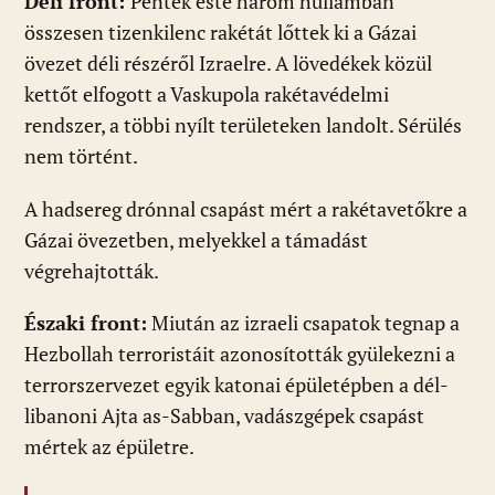
Déli front:
Péntek este három hullámban
összesen tizenkilenc rakétát lőttek ki a Gázai
övezet déli részéről Izraelre. A lövedékek közül
kettőt elfogott a Vaskupola rakétavédelmi
rendszer, a többi nyílt területeken landolt. Sérülés
nem történt.
A hadsereg drónnal csapást mért a rakétavetőkre a
Gázai övezetben, melyekkel a támadást
végrehajtották.
Északi front:
Miután az izraeli csapatok tegnap a
Hezbollah terroristáit azonosították gyülekezni a
terrorszervezet egyik katonai épületépben a dél-
libanoni Ajta as-Sabban, vadászgépek csapást
mértek az épületre.