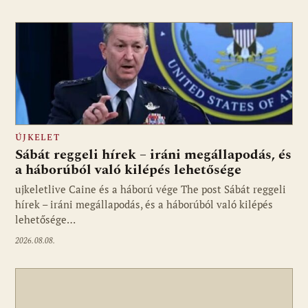
ÚJKELET
Sábát reggeli hírek – iráni megállapodás, és
a háborúból való kilépés lehetősége
ujkeletlive Caine és a háború vége The post Sábát reggeli
Fotó: ujkelet.live
hírek – iráni megállapodás, és a háborúból való kilépés
lehetősége…
2026.08.08.