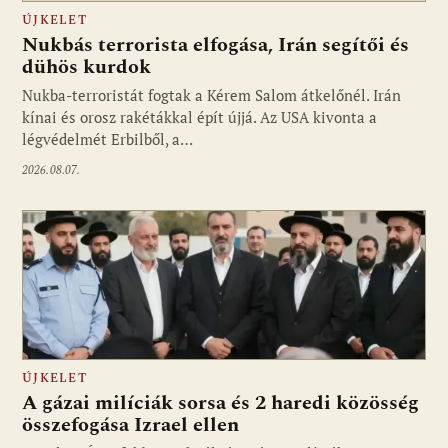
ÚJKELET
Nukbás terrorista elfogása, Irán segítői és
dühös kurdok
Nukba-terroristát fogtak a Kérem Salom átkelőnél. Irán
kínai és orosz rakétákkal épít újjá. Az USA kivonta a
légvédelmét Erbilből, a…
2026.08.07.
ÚJKELET
A gázai milíciák sorsa és 2 haredi közösség
összefogása Izrael ellen