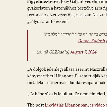
Figyelmeztetés:
Joáv Gallant védelmi mi
gyakorlaton a katonákhoz beszélve arra fi
terrorszervezet vezetője, Hasszán Naszral
„súlyos árat fizessen”.
כבדים ביותר, זה עלול להדרדר למלחמה
— גלצ (@GLZRadio)
August 7, 2024
„A dolgok jelenlegi állása szerint Naszrall
kényszerítheti Libanont. El sem tudják ké
tartalékos ejtőernyős dandár csapatainak.
„Ez háborúvá is fajulhat. Ez nem elméleti, 
The post
Likvidálás Libanonban, és videó 