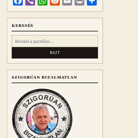
Facebook
Viber
WhatsApp
Reddit
Email
Print
Ossza
meg
KERESÉS
Keresés:
SZIGORÚAN BIZALMATLAN