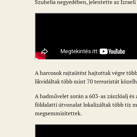
o
p
g
Szuhelia negyedében, jelentette az Izraeli
k
p
A harcosok rajtaütést hajtottak végre több
likvidáltak több mint 70 terroristát közel
A hadművelet során a 603-as zászlóalj és 
földalatti útvonalat lokalizáltak több tí
megsemmisítettek.