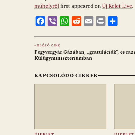
műhelyről
first appeared on
Új Kelet Live
.
F
Vi
W
R
E
Pr
O
ac
b
h
e
m
in
ss
e
er
at
d
ai
t
za
« ELŐZŐ CIKK
b
s
di
l
m
Fegyvergyár Gázában, „gratulációk”, és raz
o
A
t
e
Külügyminisztériumban
o
p
g
KAPCSOLÓDÓ CIKKEK
k
p
ÚJKELET
ÚJKELET