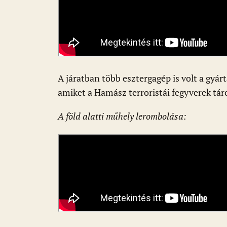
A járatban több esztergagép is volt a gyár
amiket a Hamász terroristái fegyverek tár
A föld alatti műhely lerombolása: