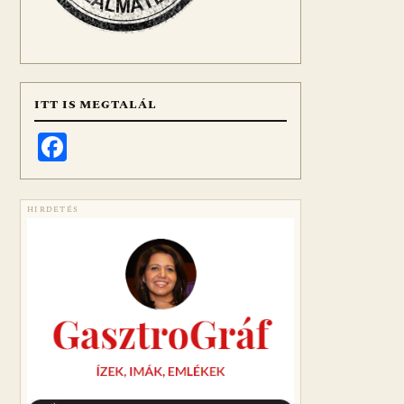
ITT IS MEGTALÁL
Facebook
HIRDETÉS