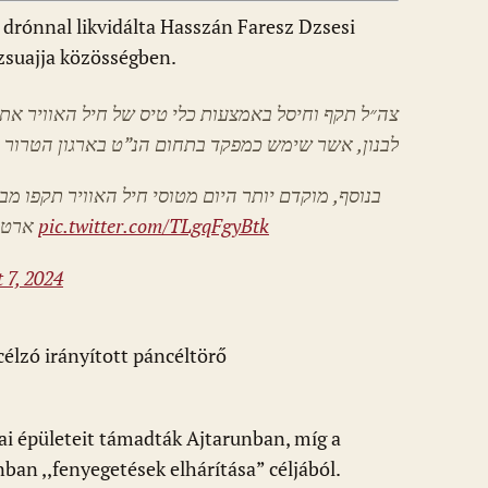
 drónnal likvidálta Hasszán Faresz Dzsesi
zsuajja közösségben.
צה״ל תקף וחיסל באמצעות כלי טיס של חיל האוויר את
לבנון, אשר שימש כמפקד בתחום הנ”ט בארגון הטרור.
בנוסף, מוקדם יותר היום מטוסי חיל האוויר תקפו מב
ארטילרי להסרת איום במרחבים שונים בדרום לבנון
pic.twitter.com/TLgqFgyBtk
 7, 2024
 célzó irányított páncéltörő
i épületeit támadták Ajtarunban, míg a
ban ,,fenyegetések elhárítása” céljából.