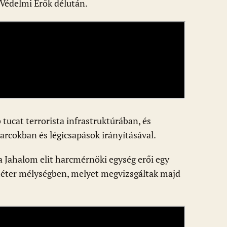
 Védelmi Erők délután.
 tucat terrorista infrastruktúrában, és
harcokban és légicsapások irányításával.
a Jahalom elit harcmérnöki egység erői egy
z méter mélységben, melyet megvizsgáltak majd