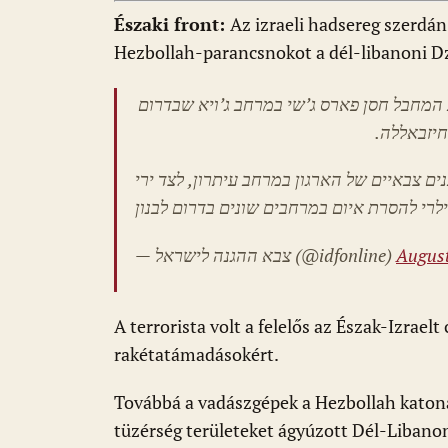
Északi front:
Az izraeli hadsereg szerdán
Hezbollah-parancsnokot a dél-libanoni D
 המחבל חסן פארס ג’שי במרחב ג’ויא שבדרום
 חיזבאללה
נים צבאיים של הארגון במרחב עיתרון, לצד ירי
— צבא ההגנה לישראל (@idfonline)
August
A terrorista volt a felelős az Észak-Izraelt
rakétatámadásokért.
Továbbá a vadászgépek a Hezbollah katona
tüzérség területeket ágyúzott Dél-Libanon