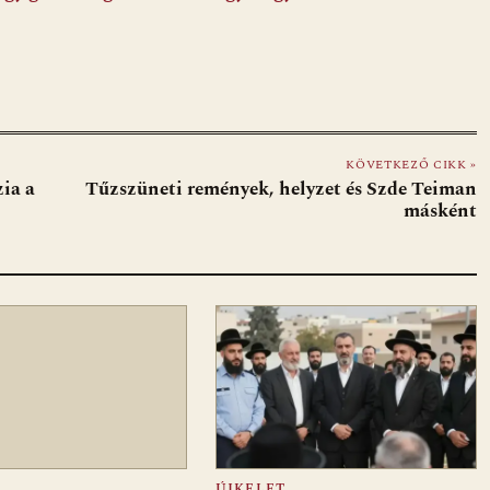
KÖVETKEZŐ CIKK »
zia a
Tűzszüneti remények, helyzet és Szde Teiman
másként
ÚJKELET