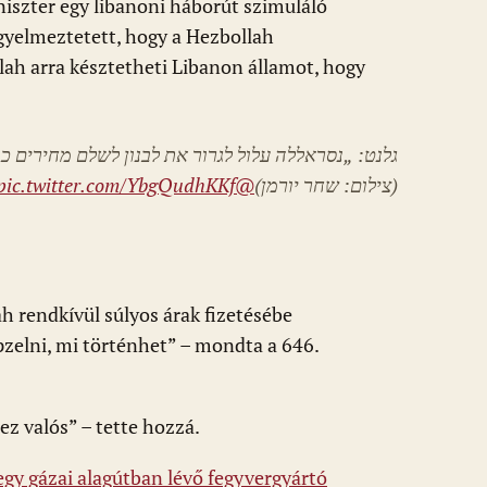
niszter egy libanoni háborút szimuláló
gyelmeztetett, hogy a Hezbollah
lah arra késztetheti Libanon államot, hogy
גלנט: „נסראללה עלול לגרור את לבנון לשלם מחירים ”
pic.twitter.com/YbgQudhKKf
@Doron_Kadosh
(צילום: שחר יורמן)
ah rendkívül súlyos árak fizetésébe
pzelni, mi történhet” – mondta a 646.
ez valós” – tette hozzá.
egy gázai alagútban lévő fegyvergyártó