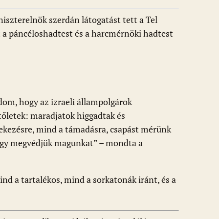
szterelnök szerdán látogatást tett a Tel
 a páncéloshadtest és a harcmérnöki hadtest
dom, hogy az izraeli állampolgárok
tőletek: maradjatok higgadtak és
ekezésre, mind a támadásra, csapást mérünk
hogy megvédjük magunkat” – mondta a
nd a tartalékos, mind a sorkatonák iránt, és a