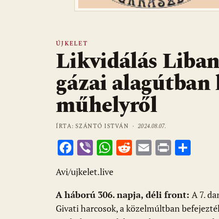
ÚJKELET
Likvidálás Liban
gázai alagútban 
műhelyről
ÍRTA: SZÁNTÓ ISTVÁN ·
2024.08.07.
F
Vi
W
R
E
Pr
O
ac
b
h
e
m
in
ss
Avi/ujkelet.live
e
er
at
d
ai
t
za
b
s
di
l
m
A háború 306. napja, déli front:
A 7. da
o
A
t
e
Givati harcosok, a közelmúltban befejezté