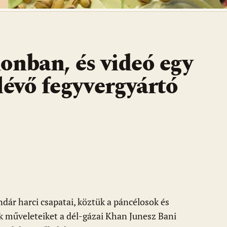
onban, és videó egy
lévő fegyvergyártó
ndár harci csapatai, köztük a páncélosok és
k műveleteiket a dél-gázai Khan Junesz Bani