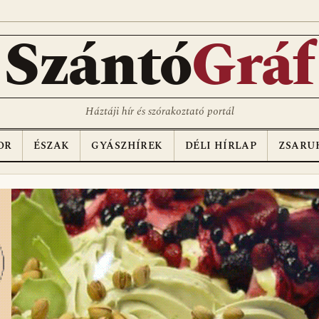
D
Szántó
Gráf
Háztáji hír és szórakoztató portál
OR
ÉSZAK
GYÁSZHÍREK
DÉLI HÍRLAP
ZSARU