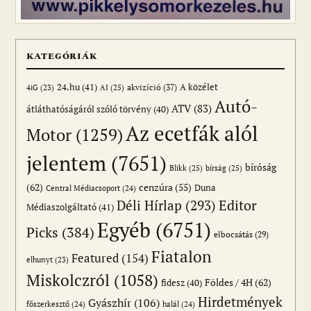
KATEGÓRIÁK
24.hu
(41)
akvizíció
(37)
A közélet
AI
(25)
4iG
(23)
Autó-
ATV
(83)
átláthatóságáról szóló törvény
(40)
Az ecetfák alól
Motor
(1259)
jelentem
(7651)
bíróság
Blikk
(25)
bírság
(25)
(62)
cenzúra
(55)
Duna
Central Médiacsoport
(24)
Editor
Déli Hírlap
(293)
Médiaszolgáltató
(41)
Egyéb
(6751)
Picks
(384)
elbocsátás
(29)
Fiatalon
Featured
(154)
elhunyt
(23)
Miskolczról
(1058)
Földes / 4H
(62)
fidesz
(40)
Hirdetmények
Gyászhír
(106)
főszerkesztő
(24)
halál
(24)