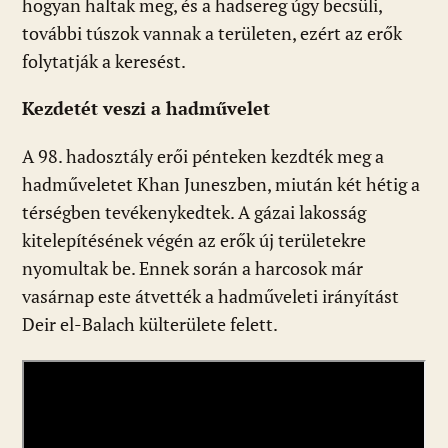
hogyan haltak meg, és a hadsereg úgy becsüli,
további túszok vannak a területen, ezért az erők
folytatják a keresést.
Kezdetét veszi a hadművelet
A 98. hadosztály erői pénteken kezdték meg a
hadműveletet Khan Juneszben, miután két hétig a
térségben tevékenykedtek. A gázai lakosság
kitelepítésének végén az erők új területekre
nyomultak be. Ennek során a harcosok már
vasárnap este átvették a hadműveleti irányítást
Deir el-Balach külterülete felett.