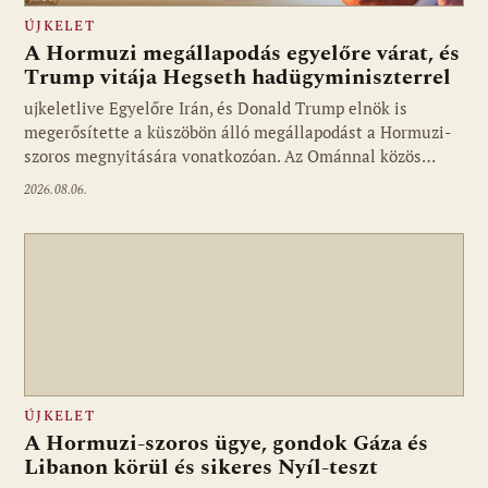
ÚJKELET
A Hormuzi megállapodás egyelőre várat, és
Trump vitája Hegseth hadügyminiszterrel
ujkeletlive Egyelőre Irán, és Donald Trump elnök is
Fotó: ujkelet.live
megerősítette a küszöbön álló megállapodást a Hormuzi-
szoros megnyitására vonatkozóan. Az Ománnal közös…
2026.08.06.
ÚJKELET
A Hormuzi-szoros ügye, gondok Gáza és
Libanon körül és sikeres Nyíl-teszt