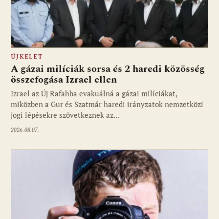
ÚJKELET
A gázai milíciák sorsa és 2 haredi közösség
összefogása Izrael ellen
Izrael az Új Rafahba evakuálná a gázai milíciákat,
miközben a Gur és Szatmár haredi irányzatok nemzetközi
jogi lépésekre szövetkeznek az…
2026.08.07.