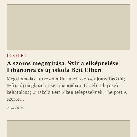
ÚJKELET
A szoros megnyitása, Szíria elképzelése
Libanonra és új iskola Beit Elben
Megállapodás-tervezet a Hormuzi-szoros újranyitásáról;
Szíria új megközelítése Libanonban; Izraeli telepesek
behatolása; Új iskola Beit Elben telepeseknek. The post A
szoros…
2026.08.06.