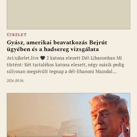
ÚJKELET
Gyász, amerikai beavatkozás Bejrút
ügyében és a hadsereg vizsgálata
Avi/ujkelet.live
2 katona elesett Dél-Libanonban Mi
történt: Két tartalékos katona elesett, négy másik pedig
súlyosan megsérült tegnap a dél-libanoni Mazsdal…
2026.08.06.