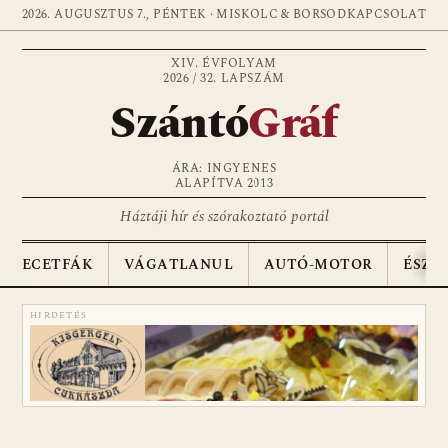
2026. AUGUSZTUS 7., PÉNTEK · MISKOLC & BORSOD
KAPCSOLAT
XIV. ÉVFOLYAM
2026 / 32. LAPSZÁM
Szántó
Gráf
ÁRA: INGYENES
ALAPÍTVA 2013
Háztáji hír és szórakoztató portál
ECETFÁK
VÁGATLANUL
AUTÓ-MOTOR
ÉSZA
HIRDETÉS