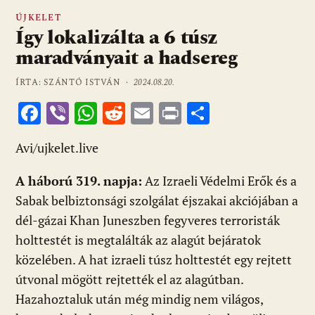
ÚJKELET
Így lokalizálta a 6 túsz
maradványait a hadsereg
ÍRTA: SZÁNTÓ ISTVÁN ·
2024.08.20.
F
Vi
W
R
E
Pr
O
ac
b
h
e
m
in
ss
Avi/ujkelet.live
e
er
at
d
ai
t
za
b
s
di
l
m
A háború 319. napja:
Az Izraeli Védelmi Erők és a
o
A
t
e
Sabak belbiztonsági szolgálat éjszakai akciójában a
o
p
g
dél-gázai Khan Juneszben fegyveres terroristák
holttestét is megtalálták az alagút bejáratok
k
p
közelében. A hat izraeli túsz holttestét egy rejtett
útvonal mögött rejtették el az alagútban.
Hazahoztaluk után még mindig nem világos,