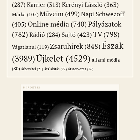
(287)
Karrier
(318)
Kerényi László
(363)
Műveim
(499)
Napi Schwezoff
Márka
(105)
Online média
(740)
Pályázatok
(405)
(782)
TV
(798)
Sajtó
(423)
Rádió
(284)
Észak
Zsaruhírek
(848)
Vágatlanul
(119)
Újkelet
(4529)
(3989)
állami média
(80)
átszervezés
(26)
árbevétel
(21)
átalakítás
(22)
HIRDETÉS