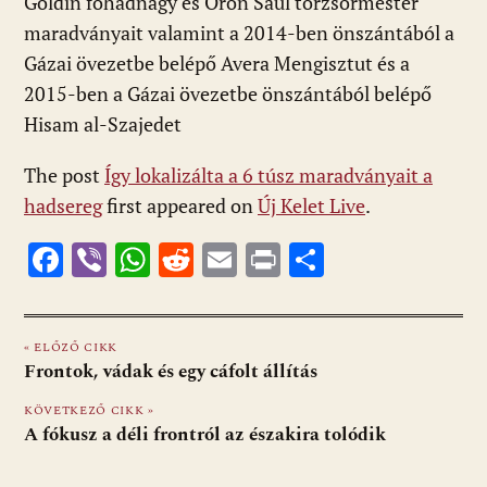
Goldin főhadnagy és Oron Saul törzsőrmester
maradványait valamint a 2014-ben önszántából a
Gázai övezetbe belépő Avera Mengisztut és a
2015-ben a Gázai övezetbe önszántából belépő
Hisam al-Szajedet
The post
Így lokalizálta a 6 túsz maradványait a
hadsereg
first appeared on
Új Kelet Live
.
F
Vi
W
R
E
Pr
O
ac
b
h
e
m
in
ss
e
er
at
d
ai
t
za
« ELŐZŐ CIKK
b
s
di
l
m
Frontok, vádak és egy cáfolt állítás
o
A
t
e
KÖVETKEZŐ CIKK »
o
p
g
A fókusz a déli frontról az északira tolódik
k
p