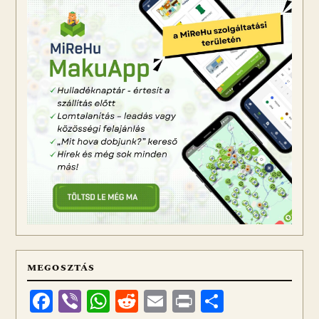
MEGOSZTÁS
Facebook
Viber
WhatsApp
Reddit
Email
Print
Ossza