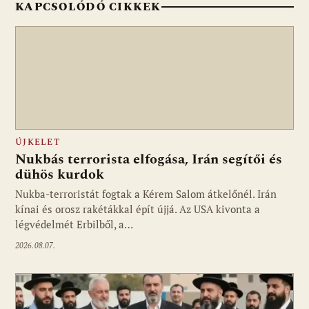
KAPCSOLÓDÓ CIKKEK
ÚJKELET
Nukbás terrorista elfogása, Irán segítői és
dühös kurdok
Nukba-terroristát fogtak a Kérem Salom átkelőnél. Irán
kínai és orosz rakétákkal épít újjá. Az USA kivonta a
légvédelmét Erbilből, a…
2026.08.07.