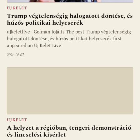
ÚJKELET
Trump végtelenségig halogatott döntése, és
húzós politikai helycserék
ujkeletlive - Gofman lojális The post Trump végtelenségig
Fotó: ujkelet.live
halogatott döntése, és húzós politikai helycserék first
appeared on Új Kelet Live.
2026.08.07.
ÚJKELET
A helyzet a régióban, tengeri demonstráció
és lincselési kísérlet