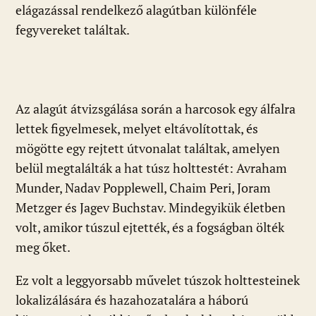
elágazással rendelkező alagútban különféle
fegyvereket találtak.
Az alagút átvizsgálása során a harcosok egy álfalra
lettek figyelmesek, melyet eltávolítottak, és
mögötte egy rejtett útvonalat találtak, amelyen
belül megtalálták a hat túsz holttestét: Avraham
Munder, Nadav Popplewell, Chaim Peri, Joram
Metzger és Jagev Buchstav. Mindegyikük életben
volt, amikor túszul ejtették, és a fogságban ölték
meg őket.
Ez volt a leggyorsabb művelet túszok holttesteinek
lokalizálására és hazahozatalára a háború