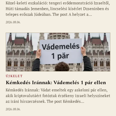
Közel-keleti eszkaláció: tengeri erődemonstráció Izraeltől,
Húti támadás Jemenben, lincselési kísérlet Dzseninben és
telepes erőszak Júdeában. The post A helyzet a…
2026.08.06.
ÚJKELET
Kémkedés Iránnak: Vádemelés 1 pár ellen
Kémkedés Iránnak: Vádat emeltek egy askeloni pár ellen,
akik kriptovalutáért fotóztak érzékeny izraeli helyszíneket
az iráni hírszerzésnek. The post Kémkedés…
2026.08.06.