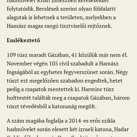
hadművelet Khan Juneszben keresésekkel
folytatódik. Becslések szerint olyan földalatti
alagutak is lehetnek a területen, melyekben a
Hamász magas rangú tisztviselői rejtőznek.
Emlékeztető
109 túsz maradt Gázában, 41 közülük már nem él.
November végén 105 civil szabadult a Hamász
fogságából az egyhetes fegyverszünet során. Négy
túszt ezt megelőzően szabadon engedtek, hetet
pedig a csapatok mentettek ki. Harminc túsz
holttestét találták meg a csapatok Gázában, három
túszt tévedésből a katonaság megölt.
A szám magába foglalja a 2014-es erős szikla
hadművelet során elesett két izraeli katona, Hadar