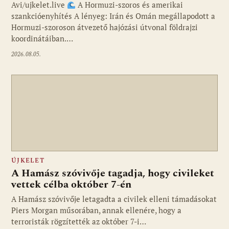
Avi/ujkelet.live
A Hormuzi-szoros és amerikai
szankcióenyhítés A lényeg: Irán és Omán megállapodott a
Hormuzi-szoroson átvezető hajózási útvonal földrajzi
koordinátáiban.…
2026.08.05.
ÚJKELET
A Hamász szóvivője tagadja, hogy civileket
vettek célba október 7-én
A Hamász szóvivője letagadta a civilek elleni támadásokat
Piers Morgan műsorában, annak ellenére, hogy a
terroristák rögzítették az október 7-i…