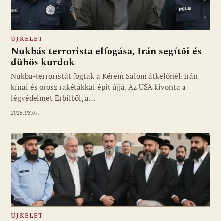
ÚJKELET
Nukbás terrorista elfogása, Irán segítői és
dühös kurdok
Nukba-terroristát fogtak a Kérem Salom átkelőnél. Irán
kínai és orosz rakétákkal épít újjá. Az USA kivonta a
légvédelmét Erbilből, a…
2026.08.07.
ÚJKELET