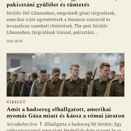
pakisztáni gyűlölet és tüntetés
Sérülés Dél-Libanonban, megrekedt gázai tárgyalások,
amerikai-iráni egyeztetések a Hormuzi-szorosról és
jeruzsálemi szombati tüntetések. The post Sérülés
Libanonban, tárgyalások Iránnal, pakisztáni…
2026.08.08.
ÚJKELET
Amit a hadsereg elhallgatott, amerikai
nyomás Gáza miatt és káosz a római járaton
Avi/ujkelet.live
Elhallgatta a hadsereg Mi történt: Egy
robbanóanyaggal megrakott Hezbollah-drón csapott le az