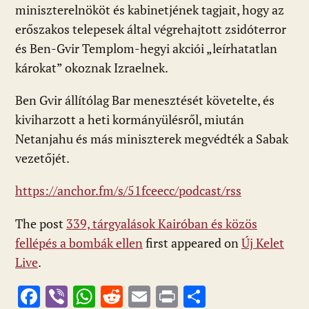
miniszterelnököt és kabinetjének tagjait, hogy az
erőszakos telepesek által végrehajtott zsidóterror
és Ben-Gvir Templom-hegyi akciói „leírhatatlan
károkat” okoznak Izraelnek.
Ben Gvir állítólag Bar menesztését követelte, és
kiviharzott a heti kormányülésről, miután
Netanjahu és más miniszterek megvédték a Sabak
vezetőjét.
https://anchor.fm/s/51fceecc/podcast/rss
The post
339, tárgyalások Kairóban és közös
fellépés a bombák ellen
first appeared on
Új Kelet
Live
.
F
Vi
W
R
E
Pr
O