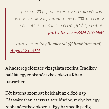
הותר לפרסום: סמ״ר עמית צדיקוב, בן 20 מבית דגן,
לוחם בגדוד 202 בחטיבת הצנחנים, נפל אתמול מפיצוץ
מטען סמוך לח’אן יונס בדרום הרצועה. יהי זכרו ברוך
pic.twitter.com/Z4MVzNr6EM
— איתי בלומנטל
Itay Blumental (@ItayBlumental)
August 25, 2024
A hadsereg előzetes vizsgálata szerint Tsadikov
halálát egy robbanóeszköz okozta Khan
Juneszben.
Két katona szombat belehalt az előző nap
Gázavárosban szerzett sérüléseibe, melyeket egy
robbanóeszköz okozott. Egy harmadik pedig