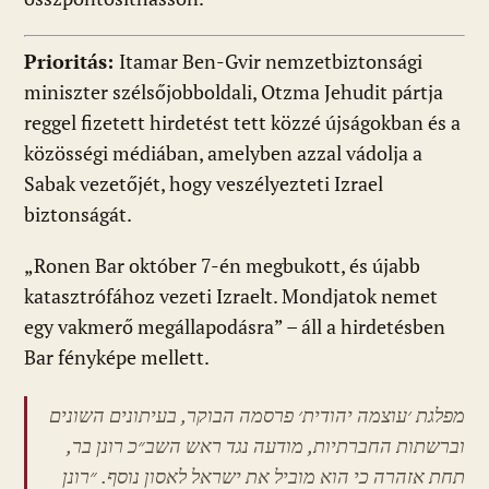
Prioritás:
Itamar Ben-Gvir nemzetbiztonsági
miniszter szélsőjobboldali, Otzma Jehudit pártja
reggel fizetett hirdetést tett közzé újságokban és a
közösségi médiában, amelyben azzal vádolja a
Sabak vezetőjét, hogy veszélyezteti Izrael
biztonságát.
„Ronen Bar október 7-én megbukott, és újabb
katasztrófához vezeti Izraelt. Mondjatok nemet
egy vakmerő megállapodásra” – áll a hirdetésben
Bar fényképe mellett.
מפלגת ׳עוצמה יהודית׳ פרסמה הבוקר, בעיתונים השונים
וברשתות החברתיות, מודעה נגד ראש השב״כ רונן בר,
תחת אזהרה כי הוא מוביל את ישראל לאסון נוסף. ״רונן