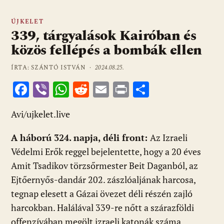
ÚJKELET
339, tárgyalások Kairóban és
közös fellépés a bombák ellen
ÍRTA: SZÁNTÓ ISTVÁN ·
2024.08.25.
F
Vi
W
R
E
Pr
O
ac
b
h
e
m
in
ss
Avi/ujkelet.live
e
er
at
d
ai
t
za
b
s
di
l
m
A háború 324. napja, déli front:
Az Izraeli
o
A
t
e
Védelmi Erők reggel bejelentette, hogy a 20 éves
o
p
g
Amit Tsadikov törzsőrmester Beit Daganból, az
Ejtőernyős-dandár 202. zászlóaljának harcosa,
k
p
tegnap elesett a Gázai övezet déli részén zajló
harcokban. Halálával 339-re nőtt a szárazföldi
offenzívában megölt izraeli katonák száma.