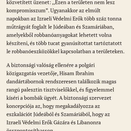
közvetített üzenet: ,,Ezen a területen nem lesz
kompromisszum”. Ugyanakkor az elmúlt
napokban az Izraeli Védelmi Erők több száz tonna
műtrágyát foglalt le Júdeában és Szamáriában,
amelyekből robbanóanyagokat lehetett volna
készíteni, és több tucat gyanúsítottat tartóztatott
le robbanóeszközökkel kapcsolatban a területeken.
A biztonsági valóság ellenére a polgári
közigazgatás vezetője, Hisam Ibrahim
dandártábornok rendszeresen találkozik magas
rangú palesztin tisztviselőkkel, és figyelemmel
kíséri a bombák ügyét. A biztonsági szervezet
koncepciója az, hogy megakadályozza az
eszkalációt Júdeából és Szamáriából, hogy az
Izraeli Védelmi Erők Gázára és Libanonra
összpontosíthasson.