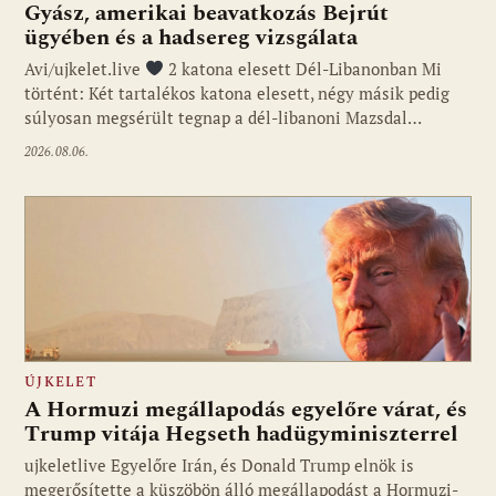
Gyász, amerikai beavatkozás Bejrút
ügyében és a hadsereg vizsgálata
Avi/ujkelet.live
2 katona elesett Dél-Libanonban Mi
történt: Két tartalékos katona elesett, négy másik pedig
súlyosan megsérült tegnap a dél-libanoni Mazsdal…
2026.08.06.
ÚJKELET
A Hormuzi megállapodás egyelőre várat, és
Trump vitája Hegseth hadügyminiszterrel
ujkeletlive Egyelőre Irán, és Donald Trump elnök is
Fotó: ujkelet.live
megerősítette a küszöbön álló megállapodást a Hormuzi-