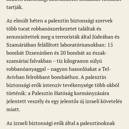
tartják.
Az elmúlt héten a palesztin biztonsági szervek
több tucat robbanószerkezetet találtak és
semmisítettek meg a terroristák által Júdeában és
Szamáriában felállított laboratóriumokban: 15
bombát Dzseninben és 20 bombát az észak-
szamáriai falvakban – tíz kilogramm súlyú
robbanóanyaggal – nagyon hasonlóakat a Tel-
Avivban felrobbant bombáéhoz. A palesztin
biztonsági erők intenzív tevékenysége több okból
történik: a Palesztin Hatóság kormányzására
jelentett veszély és egy jelentős új izraeli követelés
miatt.
Az izraeli biztonsági erők által a palesztinoknak