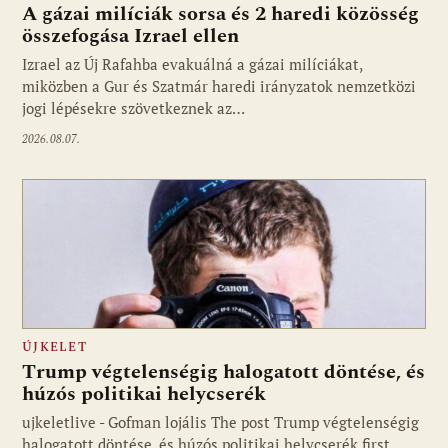
A gázai milíciák sorsa és 2 haredi közösség
összefogása Izrael ellen
Izrael az Új Rafahba evakuálná a gázai milíciákat,
miközben a Gur és Szatmár haredi irányzatok nemzetközi
jogi lépésekre szövetkeznek az…
2026.08.07.
ÚJKELET
Trump végtelenségig halogatott döntése, és
húzós politikai helycserék
ujkeletlive - Gofman lojális The post Trump végtelenségig
Fotó: ujkelet.live
halogatott döntése, és húzós politikai helycserék first