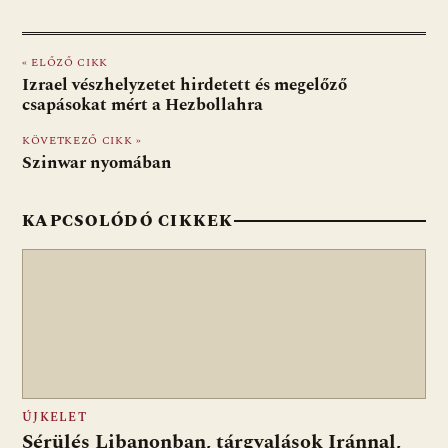
ac
b
h
e
m
in
ss
e
er
at
d
ai
t
za
« ELŐZŐ CIKK
b
s
di
l
m
Izrael vészhelyzetet hirdetett és megelőző
o
A
t
e
csapásokat mért a Hezbollahra
o
p
g
KÖVETKEZŐ CIKK »
Szinwar nyomában
k
p
KAPCSOLÓDÓ CIKKEK
ÚJKELET
Sérülés Libanonban, tárgyalások Iránnal,