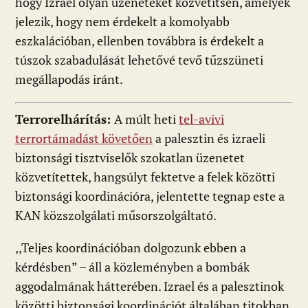
hogy Izrael olyan üzeneteket közvetítsen, amelyek
jelezik, hogy nem érdekelt a komolyabb
eszkalációban, ellenben továbbra is érdekelt a
túszok szabadulását lehetővé tevő tűzszüneti
megállapodás iránt.
Terrorelhárítás:
A múlt heti
tel-avivi
terrortámadást követően
a palesztin és izraeli
biztonsági tisztviselők szokatlan üzenetet
közvetítettek, hangsúlyt fektetve a felek közötti
biztonsági koordinációra, jelentette tegnap este a
KAN közszolgálati műsorszolgáltató.
,,Teljes koordinációban dolgozunk ebben a
kérdésben” – áll a közleményben a bombák
aggodalmának hátterében. Izrael és a palesztinok
közötti biztonsági koordinációt általában titokban