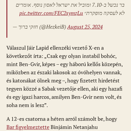
בר נכשל ב-7.10 ומוביל את ישראל לאסון נוסף. אומרים
pic.twitter.com/FEC2symzLu
לא לעסקה מופקרת״
— חזקי ברוך (@HezkeiB)
August 25, 2024
Válaszul Jáir Lapid ellenzéki vezető X-en a
következőt írta: „Csak egy olyan instabil bohóc,
mint Ben-Gvir, képes – egy háború kellős közepén,
miközben az északi lakosok az óvóhelyen vannak,
és katonákat ölnek meg –, hogy fizetett hirdetést
tegyen közzé a Sabak vezetője ellen, aki egy hazafi
és egy igazi harcos, amilyen Ben-Gvir nem volt, és
soha nem is lesz”.
A 12-es csatorna a héten arról számolt be, hogy
Bar figyelmeztette
Binjámin Netanjahu