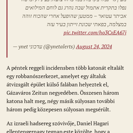
נפלו בתקרית אתמול שבה נהרג גם לוחם המילואים
אביתר עטואר – ממטען שהופעל אחרי שהכוח זוהה
במצלמה, בפאתי שכונת זייתון בעיר עזה
pic.twitter.com/ho3CxEA67j
— ynet עדכוני (@ynetalerts)
August 24, 2024
A péntek reggeli incidensben több katonát eltalált
egy robbanószerkezet, amelyet egy általuk
átvizsgált épület külső falában helyeztek el,
Gázaváros Zeitun negyedében. Összesen három
katona halt meg, négy másik súlyosan további
három pedig közepesen súlyosan megsérült.
Az izraeli hadsereg szóvivője, Daniel Hagari
ellentengernagy tegnap este közölte, hogy a