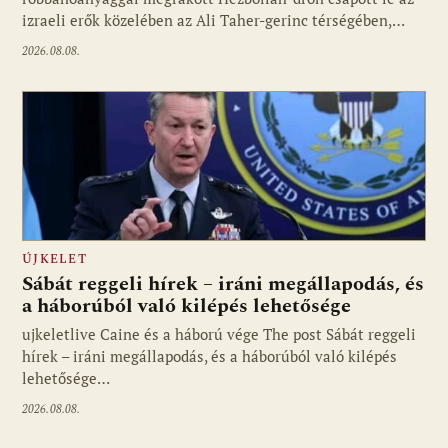
izraeli erők közelében az Ali Taher-gerinc térségében,…
2026.08.08.
ÚJKELET
Sábát reggeli hírek – iráni megállapodás, és
a háborúból való kilépés lehetősége
ujkeletlive Caine és a háború vége The post Sábát reggeli
Fotó: ujkelet.live
hírek – iráni megállapodás, és a háborúból való kilépés
lehetősége…
2026.08.08.