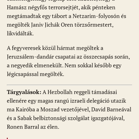
Hamász négyfős terrorsejtjét, akik pénteken
megtámadtak egy tábort a Netzarim-folyosón és
megölték Janiv Jichák Oren törzsőrmestert,
likvidálták.
A fegyveresek közül hármat megöltek a
Jeruzsálem-dandár csapatai az összecsapás során,
a negyedik elmenekült. Nem sokkal később egy
légicsapással megölték.
Tárgyalások:
A Hezbollah reggeli támadásai
ellenére egy magas rangú izraeli delegáció utazik
ma Kairóba a Moszad vezetőjével, David Barneával
és a Sabak belbiztonsági szolgálat igazgatójával,
Ronen Barral az élen.