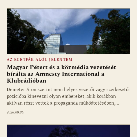
AZ ECETFÁK ALÓL JELENTEM
Magyar Pétert és a közmédia vezetését
bírálta az Amnesty International a
Klubrádióban
Fotó: media1.hu
Demeter Áron szerint nem helyes vezetői vagy szerkesztői
pozícióba kinevezni olyan embereket, akik korábban
aktívan részt vettek a propaganda működtetésében,…
2026.08.06.