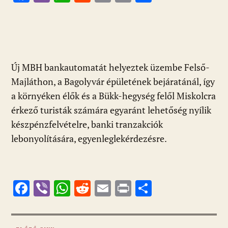
ac
b
h
e
m
in
ss
e
er
at
d
ai
t
za
b
s
di
l
m
o
A
t
e
Új MBH bankautomatát helyeztek üzembe Felső-
o
p
g
Majláthon, a Bagolyvár épületének bejáratánál, így
k
p
a környéken élők és a Bükk-hegység felől Miskolcra
érkező turisták számára egyaránt lehetőség nyílik
készpénzfelvételre, banki tranzakciók
lebonyolítására, egyenleglekérdezésre.
F
Vi
W
R
E
Pr
O
ac
b
h
e
m
in
ss
e
er
at
d
ai
t
za