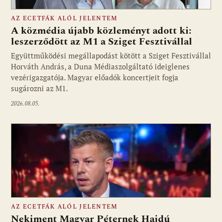
AZ ECETFÁK ALÓL JELENTEM
A közmédia újabb közleményt adott ki:
leszerződött az M1 a Sziget Fesztivállal
Együttműködési megállapodást kötött a Sziget Fesztivállal
Fotó: media1.hu
Horváth András, a Duna Médiaszolgáltató ideiglenes
vezérigazgatója. Magyar előadók koncertjeit fogja
sugározni az M1.
2026.08.05.
AZ ECETFÁK ALÓL JELENTEM
Nekiment Magyar Péternek Hajdú