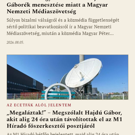
Gáborék menesztése miatt a Magyar
Nemzeti Médiaszövetség
Fotó: media1.hu
Súlyos bizalmi válságról és a közmédia függetlenségét
sértő politikai beavatkozásról ír a Magyar Nemzeti
Médiaszövetség, miután a közmédia Magyar Péter…
2026.08.05.
AZ ECETFÁK ALÓL JELENTEM
„Megaláztak!” – Megszólalt Hajdú Gábor,
akit alig 24 óra után távolítottak el az M1
Híradó főszerkesztői posztjáról
Fotó: media1.hu
Az M1 Híradó hétfőn bejelentett, majd alig 24 óra után