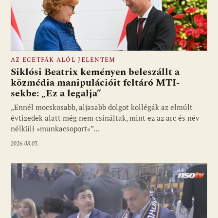
AZ ECETFÁK ALÓL JELENTEM
Siklósi Beatrix keményen beleszállt a
közmédia manipulációit feltáró MTI-
sekbe: „Ez a legalja”
Fotó: media1.hu
„Ennél mocskosabb, aljasabb dolgot kollégák az elmúlt
évtizedek alatt még nem csináltak, mint ez az arc és név
nélküli »munkacsoport«”…
2026.08.05.