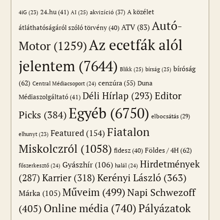
24.hu
(41)
akvizíció
(37)
A közélet
AI
(25)
4iG
(23)
Autó-
ATV
(83)
átláthatóságáról szóló törvény
(40)
Az ecetfák alól
Motor
(1259)
jelentem
(7644)
bíróság
Blikk
(25)
bírság
(25)
(62)
cenzúra
(55)
Duna
Central Médiacsoport
(24)
Editor
Déli Hírlap
(293)
Médiaszolgáltató
(41)
Egyéb
(6750)
Picks
(384)
elbocsátás
(29)
Fiatalon
Featured
(154)
elhunyt
(23)
Miskolczról
(1058)
Földes / 4H
(62)
fidesz
(40)
Hirdetmények
Gyászhír
(106)
főszerkesztő
(24)
halál
(24)
(287)
Karrier
(318)
Kerényi László
(363)
Műveim
(499)
Napi Schwezoff
Márka
(105)
Online média
(740)
Pályázatok
(405)