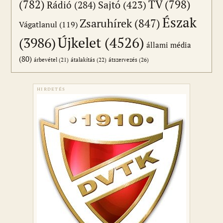
(782)
TV
(798)
Sajtó
(423)
Rádió
(284)
Észak
Zsaruhírek
(847)
Vágatlanul
(119)
Újkelet
(4526)
(3986)
állami média
(80)
átszervezés
(26)
árbevétel
(21)
átalakítás
(22)
HIRDETÉS