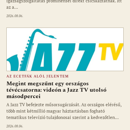
igazságszolgáltatás prominensei direkt csicskáztatnak. Itt
az a…
2026.08.06.
AZ ECETFÁK ALÓL JELENTEM
Megint megszűnt egy országos
tévécsatorna: videón a Jazz TV utolsó
másodpercei
Fotó: media1.hu
A Jazz TV befejezte műsorsugárzását. Az országos elérésű,
több mint kétmillió magyar háztartásban fogható
tematikus televízió tulajdonosai szerint a kedvezőtlen…
2026.08.06.