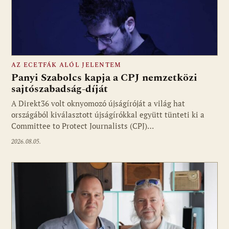
AZ ECETFÁK ALÓL JELENTEM
Panyi Szabolcs kapja a CPJ nemzetközi
sajtószabadság-díját
A Direkt36 volt oknyomozó újságíróját a világ hat
Fotó: media1.hu
országából kiválasztott újságírókkal együtt tünteti ki a
Committee to Protect Journalists (CPJ)…
2026.08.05.