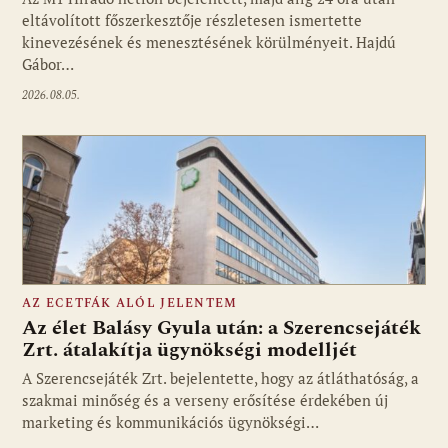
eltávolított főszerkesztője részletesen ismertette
kinevezésének és menesztésének körülményeit. Hajdú
Gábor…
2026.08.05.
AZ ECETFÁK ALÓL JELENTEM
Az élet Balásy Gyula után: a Szerencsejáték
Zrt. átalakítja ügynökségi modelljét
A Szerencsejáték Zrt. bejelentette, hogy az átláthatóság, a
Fotó: media1.hu
szakmai minőség és a verseny erősítése érdekében új
marketing és kommunikációs ügynökségi…