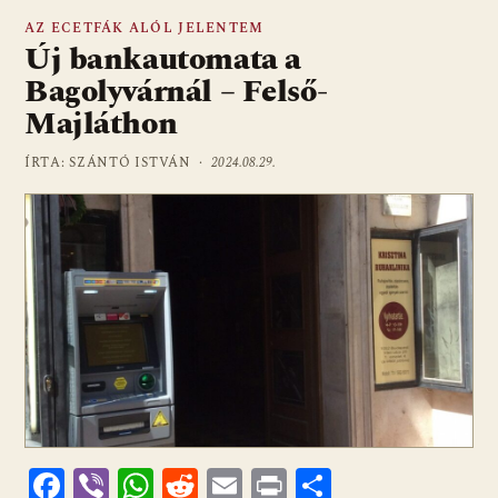
AZ ECETFÁK ALÓL JELENTEM
Új bankautomata a
Bagolyvárnál – Felső-
Majláthon
ÍRTA: SZÁNTÓ ISTVÁN ·
2024.08.29.
F
Vi
W
R
E
Pr
O