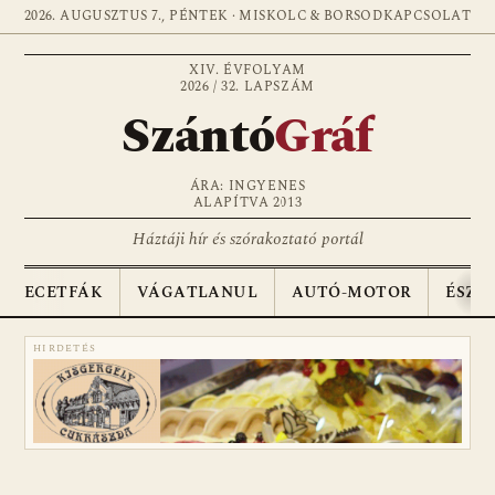
2026. AUGUSZTUS 7., PÉNTEK · MISKOLC & BORSOD
KAPCSOLAT
XIV. ÉVFOLYAM
2026 / 32. LAPSZÁM
Szántó
Gráf
ÁRA: INGYENES
ALAPÍTVA 2013
Háztáji hír és szórakoztató portál
ECETFÁK
VÁGATLANUL
AUTÓ-MOTOR
ÉSZA
HIRDETÉS