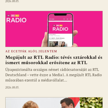
2026.08.05.
AZ ECETFÁK ALÓL JELENTEM
Megújult az RTL Radio: tévés sztárokkal és
ismert műsorokkal erősítene az RTL
Újrapozicionálta országos német rádiócsatornáját az RTL
Fotó: media1.hu
Deutschland – vette észre a Media1. A megújult RTL Radio
műsorában ezentúl a médiavállalat…
2026.08.05.