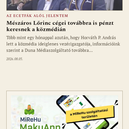
AZ ECETFÁK ALÓL JELENTEM
Mészáros Lőrinc cégei továbbra is pénzt
keresnek a közmédián
Több mint egy hónappal azután, hogy Horváth P. András
Fotó: media1.hu
lett a közmédia ideiglenes vezérigazgatója, információink
szerint a Duna Médiaszolgáltató továbbra…
2026.08.05.