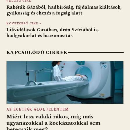
« ELŐZŐ CIKK
b
s
di
l
m
Rakéták Gázából, hadbíróság, fájdalmas kiáltások,
o
A
t
e
gyilkosság és éhezés a fogság alatt
o
p
g
KÖVETKEZŐ CIKK »
Likvidálások Gázában, drón Szíriából is,
k
p
hadgyakorlat és beazonosítás
KAPCSOLÓDÓ CIKKEK
AZ ECETFÁK ALÓL JELENTEM
Miért lesz valaki rákos, míg más
ugyanazokkal a kockázatokkal sem
betegszik meg?