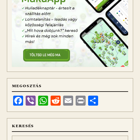
MEGOSZTÁS
Facebook
Viber
WhatsApp
Reddit
Email
Print
Ossza
meg
KERESÉS
Keresés: