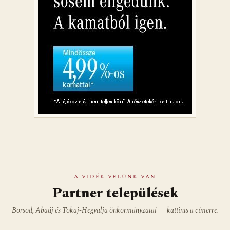
A VIDÉK VELÜNK VAN
Partner települések
Borsod, Abaúj és Tokaj-Hegyalja önkormányzatai — kattints a címerre.