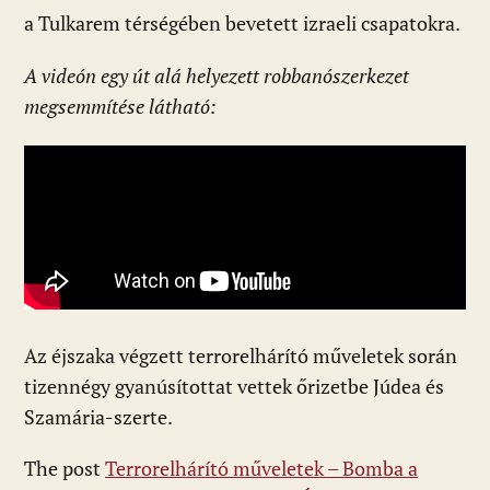
a Tulkarem térségében bevetett izraeli csapatokra.
A videón egy út alá helyezett robbanószerkezet
megsemmítése látható:
Az éjszaka végzett terrorelhárító műveletek során
tizennégy gyanúsítottat vettek őrizetbe Júdea és
Szamária-szerte.
The post
Terrorelhárító műveletek – Bomba a