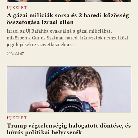
ÚJKELET
A gázai milíciák sorsa és 2 haredi közösség
összefogása Izrael ellen
Izrael az Új Rafahba evakuálná a gázai milíciákat,
miközben a Gur és Szatmár haredi irányzatok nemzetközi
jogi lépésekre szövetkeznek az…
2026.08.07.
ÚJKELET
Trump végtelenségig halogatott döntése, és
húzós politikai helycserék