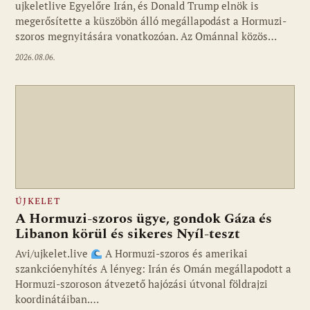
ujkeletlive Egyelőre Irán, és Donald Trump elnök is
Fotó: ujkelet.live
megerősítette a küszöbön álló megállapodást a Hormuzi-
szoros megnyitására vonatkozóan. Az Ománnal közös…
2026.08.06.
ÚJKELET
A Hormuzi-szoros ügye, gondok Gáza és
Libanon körül és sikeres Nyíl-teszt
Avi/ujkelet.live
A Hormuzi-szoros és amerikai
szankcióenyhítés A lényeg: Irán és Omán megállapodott a
Hormuzi-szoroson átvezető hajózási útvonal földrajzi
koordinátáiban.…