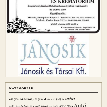
KATEGÓRIÁK
24.hu
(41)
akvizíció
(37)
A közélet
AI
(25)
4iG
(23)
Autó-
ATV
(83)
átláthatóságáról szóló törvény
(40)