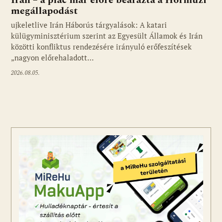
Irán – a piac már előre beárazta a Hormuzi
megállapodást
ujkeletlive Irán Háborús tárgyalások: A katari
Fotó: ujkelet.live
külügyminisztérium szerint az Egyesült Államok és Irán
közötti konfliktus rendezésére irányuló erőfeszítések
„nagyon előrehaladott…
2026.08.05.