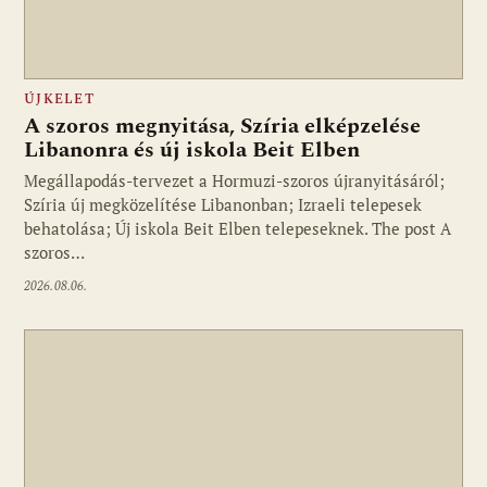
ÚJKELET
A szoros megnyitása, Szíria elképzelése
Libanonra és új iskola Beit Elben
Megállapodás-tervezet a Hormuzi-szoros újranyitásáról;
Szíria új megközelítése Libanonban; Izraeli telepesek
behatolása; Új iskola Beit Elben telepeseknek. The post A
szoros…
2026.08.06.