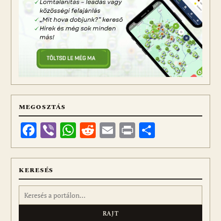
MEGOSZTÁS
Facebook
Viber
WhatsApp
Reddit
Email
Print
Ossza
meg
KERESÉS
Keresés: