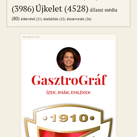
Újkelet
(4528)
(3986)
állami média
(80)
átszervezés
(26)
árbevétel
(21)
átalakítás
(22)
HIRDETÉS