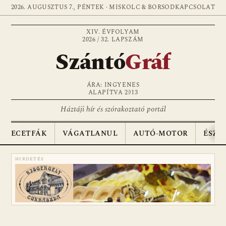
2026. AUGUSZTUS 7., PÉNTEK · MISKOLC & BORSOD
KAPCSOLAT
XIV. ÉVFOLYAM
2026 / 32. LAPSZÁM
Szántó
Gráf
ÁRA: INGYENES
ALAPÍTVA 2013
Háztáji hír és szórakoztató portál
ECETFÁK
VÁGATLANUL
AUTÓ-MOTOR
ÉSZA
HIRDETÉS