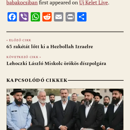
babakocsiban
first appeared on
Új Kelet Live
.
F
Vi
W
R
E
Pr
O
ac
b
h
e
m
in
ss
e
er
at
d
ai
t
za
« ELŐZŐ CIKK
b
s
di
l
m
65 rakétát lőtt ki a Hezbollah Izraelre
o
A
t
e
KÖVETKEZŐ CIKK »
o
p
g
Lehoczki László Miskolc örökös díszpolgára
k
p
KAPCSOLÓDÓ CIKKEK