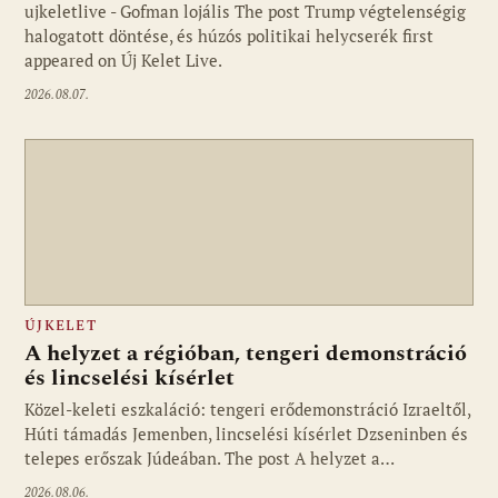
ujkeletlive - Gofman lojális The post Trump végtelenségig
Fotó: ujkelet.live
halogatott döntése, és húzós politikai helycserék first
appeared on Új Kelet Live.
2026.08.07.
ÚJKELET
A helyzet a régióban, tengeri demonstráció
és lincselési kísérlet
Közel-keleti eszkaláció: tengeri erődemonstráció Izraeltől,
Húti támadás Jemenben, lincselési kísérlet Dzseninben és
telepes erőszak Júdeában. The post A helyzet a…
2026.08.06.