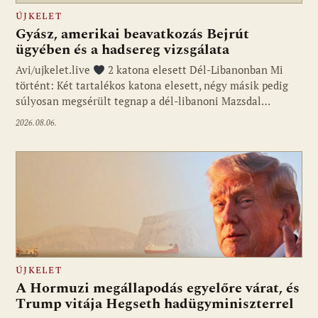
ÚJKELET
Gyász, amerikai beavatkozás Bejrút
ügyében és a hadsereg vizsgálata
Avi/ujkelet.live
2 katona elesett Dél-Libanonban Mi
történt: Két tartalékos katona elesett, négy másik pedig
súlyosan megsérült tegnap a dél-libanoni Mazsdal…
2026.08.06.
ÚJKELET
A Hormuzi megállapodás egyelőre várat, és
Trump vitája Hegseth hadügyminiszterrel