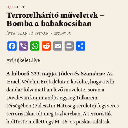
ÚJKELET
Terrorelhárító műveletek –
Bomba a babakocsiban
ÍRTA: SZÁNTÓ ISTVÁN ·
2024.09.04.
F
Vi
W
R
E
Pr
O
ac
b
h
e
m
in
ss
Avi/ujkelet.live
e
er
at
d
ai
t
za
b
s
di
l
m
A háború 333. napja, Júdea és Szamária:
Az
o
A
t
e
Izraeli Védelmi Erők délután közölte, hogy a Kfír-
o
p
g
dandár folyamatban lévő műveletei során a
Duvdevan kommandós egység Tulkarem
k
p
térségében (Palesztin Hatóság területe) fegyveres
terroristákat ölt meg tűzharcban. A terroristák
holtteste mellett egy M-16-os puskát találtak.