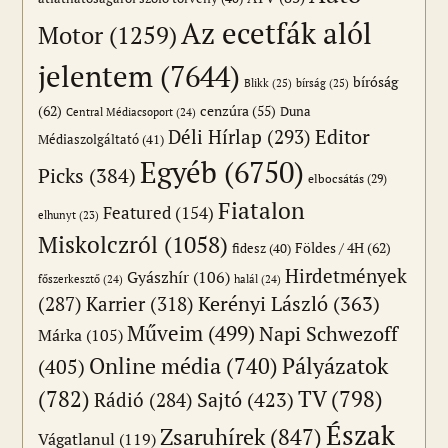
Az ecetfák alól
Motor
(1259)
jelentem
(7644)
bíróság
Blikk
(25)
bírság
(25)
(62)
cenzúra
(55)
Duna
Central Médiacsoport
(24)
Editor
Déli Hírlap
(293)
Médiaszolgáltató
(41)
Egyéb
(6750)
Picks
(384)
elbocsátás
(29)
Fiatalon
Featured
(154)
elhunyt
(23)
Miskolczról
(1058)
Földes / 4H
(62)
fidesz
(40)
Hirdetmények
Gyászhír
(106)
főszerkesztő
(24)
halál
(24)
(287)
Karrier
(318)
Kerényi László
(363)
Műveim
(499)
Napi Schwezoff
Márka
(105)
Online média
(740)
Pályázatok
(405)
(782)
TV
(798)
Sajtó
(423)
Rádió
(284)
Észak
Zsaruhírek
(847)
Vágatlanul
(119)