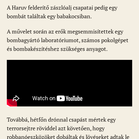
A Haruv felderítő zászlóalj csapatai pedig egy
bombát találtak egy babakocsiban.
A művelet során az erők megsemmisítettek egy
bombagyártó laboratóriumot, számos pokolgépet
és bombakészítéshez szükséges anyagot.
Továbbá, hétfőn drónnal csapást mértek egy
terrorsejtre röviddel azt követően, hogy
robbanóeszközöket dobáltak és lövéseket adtak le