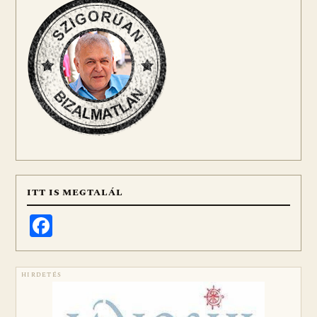
ITT IS MEGTALÁL
Facebook
HIRDETÉS