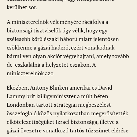
kerülhet sor.
A miniszterelnök véleményére rácáfolva a
biztonsági tisztviselők úgy vélik, hogy egy
szélesebb körű északi háború miatt jelentősen
csökkenne a gázai haderő, ezért vonakodnak
bármilyen olyan akciót végrehajtani, amely tovább
de-eszkalálná a helyzetet északon. A
miniszterelnök azo
Eközben, Antony Blinken amerikai és David
Lammy brit külügyminiszter a múlt héten
Londonban tartott stratégiai megbeszélést
összefoglaló közös nyilatkozatban megerősítették
elkötelezettségüket Izrael biztonsága, illetve a
gázai övezetre vonatkozó tartós tűzszünet elérése