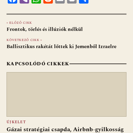
ac
b
h
e
m
in
ss
e
er
at
d
ai
t
za
« ELŐZŐ CIKK
b
s
di
l
m
Frontok, törlés és illúziók nélkül
o
A
t
e
KÖVETKEZŐ CIKK »
o
p
g
Ballisztikus rakétát lőttek ki Jemenből Izraelre
k
p
KAPCSOLÓDÓ CIKKEK
ÚJKELET
Gázai stratégiai csapda, Airbnb-gyilkosság