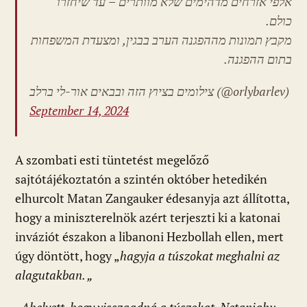
אלפי אזרחים מדהימים שלא מוותרים – עד שיחזרו
כולם.
מקבץ תמונות מההפגנה הערב בבגין, ומצעדת המשפחות
בתום ההפגנה.
צילומים בציוץ הזה ובבאים אור-לי ברלב (@orlybarlev)
September 14, 2024
A szombati esti tüntetést megelőző
sajtótájékoztatón a szintén október hetedikén
elhurcolt Matan Zangauker édesanyja azt állította,
hogy a miniszterelnök azért terjeszti ki a katonai
inváziót északon a libanoni Hezbollah ellen, mert
úgy döntött, hogy „
hagyja a túszokat meghalni az
alagutakban. „