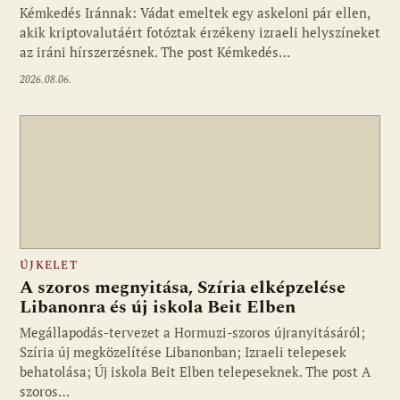
Kémkedés Iránnak: Vádat emeltek egy askeloni pár ellen,
akik kriptovalutáért fotóztak érzékeny izraeli helyszíneket
az iráni hírszerzésnek. The post Kémkedés…
2026.08.06.
ÚJKELET
A szoros megnyitása, Szíria elképzelése
Libanonra és új iskola Beit Elben
Megállapodás-tervezet a Hormuzi-szoros újranyitásáról;
Szíria új megközelítése Libanonban; Izraeli telepesek
behatolása; Új iskola Beit Elben telepeseknek. The post A
szoros…