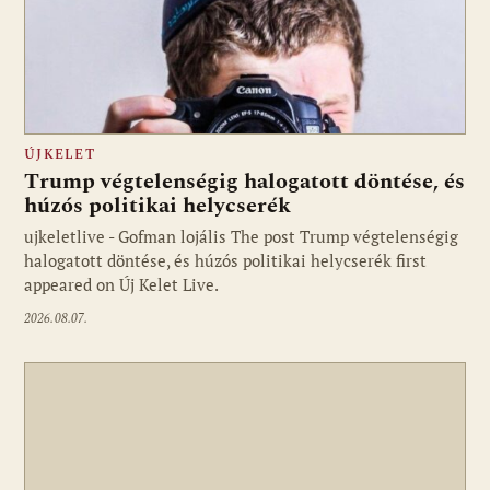
ÚJKELET
Trump végtelenségig halogatott döntése, és
húzós politikai helycserék
ujkeletlive - Gofman lojális The post Trump végtelenségig
Fotó: ujkelet.live
halogatott döntése, és húzós politikai helycserék first
appeared on Új Kelet Live.
2026.08.07.