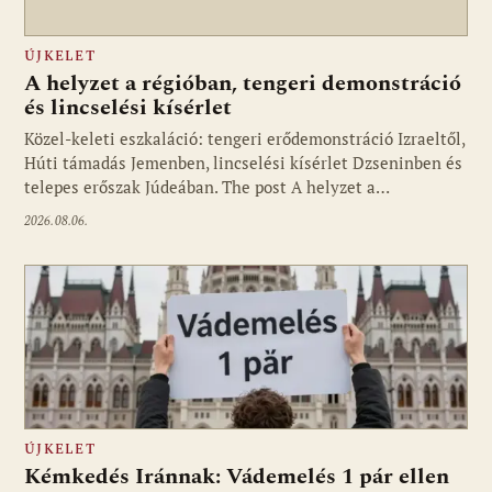
ÚJKELET
A helyzet a régióban, tengeri demonstráció
és lincselési kísérlet
Közel-keleti eszkaláció: tengeri erődemonstráció Izraeltől,
Húti támadás Jemenben, lincselési kísérlet Dzseninben és
telepes erőszak Júdeában. The post A helyzet a…
2026.08.06.
ÚJKELET
Kémkedés Iránnak: Vádemelés 1 pár ellen