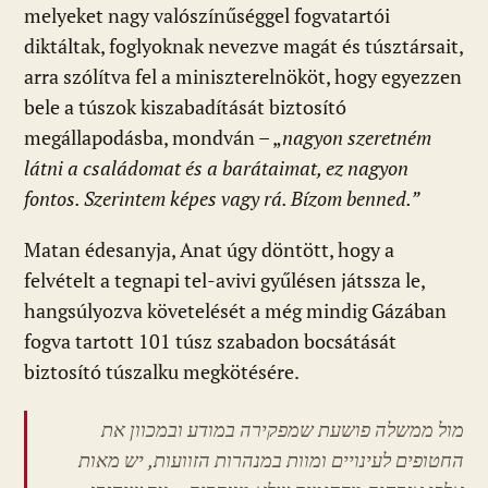
melyeket nagy valószínűséggel fogvatartói
diktáltak, foglyoknak nevezve magát és túsztársait,
arra szólítva fel a miniszterelnököt, hogy egyezzen
bele a túszok kiszabadítását biztosító
megállapodásba, mondván – „
nagyon szeretném
látni a családomat és a barátaimat, ez nagyon
fontos. Szerintem képes vagy rá. Bízom benned.”
Matan édesanyja, Anat úgy döntött, hogy a
felvételt a tegnapi tel-avivi gyűlésen játssza le,
hangsúlyozva követelését a még mindig Gázában
fogva tartott 101 túsz szabadon bocsátását
biztosító túszalku megkötésére.
מול ממשלה פושעת שמפקירה במודע ובמכוון את
החטופים לעינויים ומוות במנהרות הזוועות, יש מאות