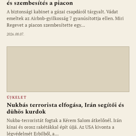
és szembesítés a piacon
A biztonsági kabinet a gázai csapdáról tárgyalt. Vádat
emeltek az Airbnb-gyilkosság 7 gyanúsítottja ellen. Miri
Regevet a piacon szembesítette egy…
2026.08.07.
ÚJKELET
Nukbás terrorista elfogása, Irán segítői és
dühös kurdok
Nukba-terroristát fogtak a Kérem Salom átkelőnél. Irán
kínai és orosz rakétákkal épít újjá. Az USA kivonta a
légvédelmét Erbilből, a…