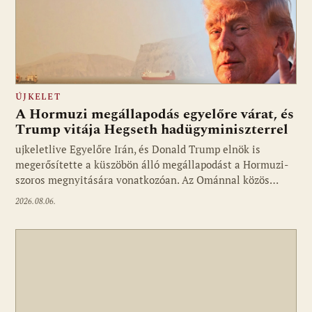
ÚJKELET
A Hormuzi megállapodás egyelőre várat, és
Trump vitája Hegseth hadügyminiszterrel
ujkeletlive Egyelőre Irán, és Donald Trump elnök is
Fotó: ujkelet.live
megerősítette a küszöbön álló megállapodást a Hormuzi-
szoros megnyitására vonatkozóan. Az Ománnal közös…
2026.08.06.