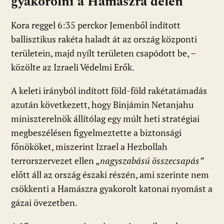
gyakorolni a Hamászra délen
Kora reggel 6:35 perckor Jemenből indított
ballisztikus rakéta haladt át az ország központi
területein, majd nyílt területen csapódott be, –
közölte az Izraeli Védelmi Erők.
A keleti irányból indított föld-föld rakétatámadás
azután következett, hogy Binjámin Netanjahu
miniszterelnök állítólag egy múlt heti stratégiai
megbeszélésen figyelmeztette a biztonsági
főnököket, miszerint Izrael a Hezbollah
terrorszervezet ellen „
nagyszabású összecsapás”
előtt áll az ország északi részén, ami szerinte nem
csökkenti a Hamászra gyakorolt katonai nyomást a
gázai övezetben.