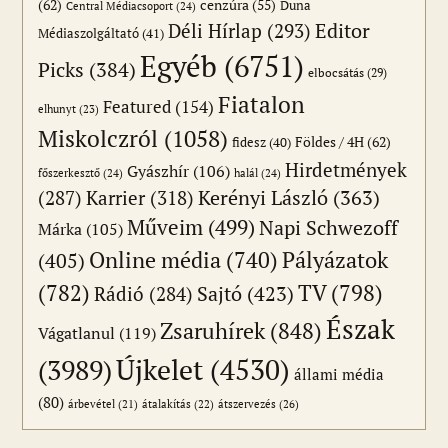
(62)
cenzúra
(55)
Duna
Central Médiacsoport
(24)
Editor
Déli Hírlap
(293)
Médiaszolgáltató
(41)
Egyéb
(6751)
Picks
(384)
elbocsátás
(29)
Fiatalon
Featured
(154)
elhunyt
(23)
Miskolczról
(1058)
Földes / 4H
(62)
fidesz
(40)
Hirdetmények
Gyászhír
(106)
főszerkesztő
(24)
halál
(24)
(287)
Karrier
(318)
Kerényi László
(363)
Műveim
(499)
Napi Schwezoff
Márka
(105)
Online média
(740)
Pályázatok
(405)
(782)
TV
(798)
Sajtó
(423)
Rádió
(284)
Észak
Zsaruhírek
(848)
Vágatlanul
(119)
Újkelet
(4530)
(3989)
állami média
(80)
átszervezés
(26)
árbevétel
(21)
átalakítás
(22)