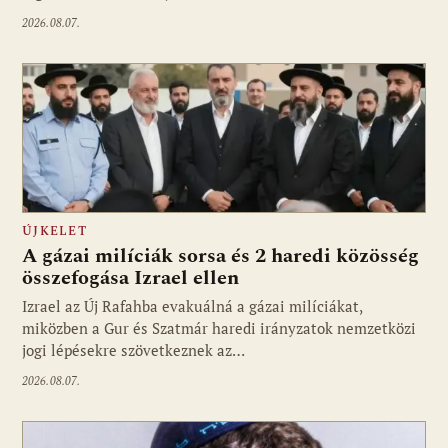
2026.08.07.
ÚJKELET
A gázai milíciák sorsa és 2 haredi közösség
összefogása Izrael ellen
Izrael az Új Rafahba evakuálná a gázai milíciákat,
miközben a Gur és Szatmár haredi irányzatok nemzetközi
jogi lépésekre szövetkeznek az…
2026.08.07.