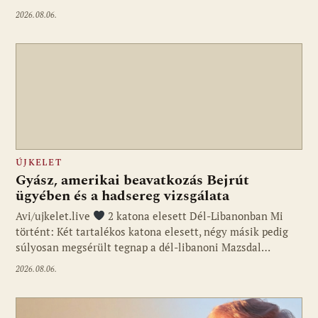
2026.08.06.
ÚJKELET
Gyász, amerikai beavatkozás Bejrút
ügyében és a hadsereg vizsgálata
Avi/ujkelet.live
2 katona elesett Dél-Libanonban Mi
történt: Két tartalékos katona elesett, négy másik pedig
súlyosan megsérült tegnap a dél-libanoni Mazsdal…
2026.08.06.