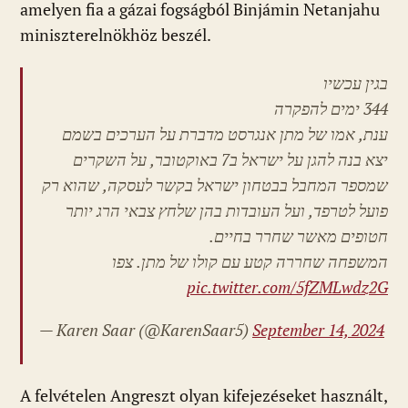
amelyen fia a gázai fogságból Binjámin Netanjahu
miniszterelnökhöz beszél.
בגין עכשיו
344 ימים להפקרה
ענת, אמו של מתן אנגרסט מדברת על הערכים בשמם
יצא בנה להגן על ישראל ב7 באוקטובר, על השקרים
שמספר המחבל בבטחון ישראל בקשר לעסקה, שהוא רק
פועל לטרפד, ועל העובדות בהן שלחץ צבאי הרג יותר
חטופים מאשר שחרר בחיים.
המשפחה שחררה קטע עם קולו של מתן. צפו
pic.twitter.com/5fZMLwdz2G
— Karen Saar (@KarenSaar5)
September 14, 2024
A felvételen Angreszt olyan kifejezéseket használt,