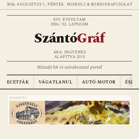
2026. AUGUSZTUS 7., PÉNTEK · MISKOLC & BORSOD
KAPCSOLAT
XIV. ÉVFOLYAM
2026 / 32. LAPSZÁM
Szántó
Gráf
ÁRA: INGYENES
ALAPÍTVA 2013
Háztáji hír és szórakoztató portál
ECETFÁK
VÁGATLANUL
AUTÓ-MOTOR
ÉSZA
HIRDETÉS