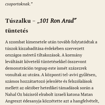
csoportoknak.”
Túszalku – „
101 Ron Arad”
tüntetés
A szombat kimenetele után tovább folytatódtak a
túszok kiszabadítása érdekében szervezett
országos méretű tiltakozások. A kormány
leváltását követelő tüntetésekkel összevont
demonstráción tegnap este ismét százezrek
vonultak az utcára. A központi tel-avivi gyűlésen,
számos hozzátartozó jelenléte és felszólalások
mellett az október hetedikei támadások során a
Nahal Oz bázisról elrabolt izraeli katona Matan
Angreszt édesanyja közzétette azt a hangfelvételt,