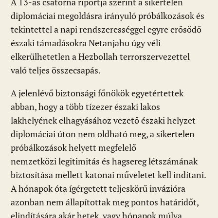
A 13-as csatorna riportja szerint a sikertelen
diplomáciai megoldásra irányuló próbálkozások és
tekintettel a napi rendszerességgel egyre erősödő
északi támadásokra Netanjahu úgy véli
elkerülhetetlen a Hezbollah terrorszervezettel
való teljes összecsapás.
A jelenlévő biztonsági főnökök egyetértettek
abban, hogy a több tízezer északi lakos
lakhelyének elhagyásához vezető északi helyzet
diplomáciai úton nem oldható meg, a sikertelen
próbálkozások helyett megfelelő
nemzetközi legitimitás és hagsereg létszámának
biztosítása mellett katonai műveletet kell indítani.
A hónapok óta ígérgetett teljeskörű invázióra
azonban nem állapítottak meg pontos határidőt,
elindítására akár hetek, vagy hónapok múlva