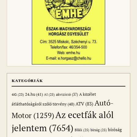
KATEGÓRIÁK
24.hu
(41)
akvizíció
(37)
A közélet
AI
(25)
4iG
(23)
Autó-
ATV
(83)
átláthatóságáról szóló törvény
(40)
Az ecetfák alól
Motor
(1259)
jelentem
(7654)
bíróság
Blikk
(25)
bírság
(25)