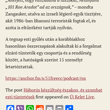
„Ahelyett, hogy visszaadná a túszokat, Netanjahu
„101 Ron Aradot” ad az országnak,”
– mondta
Zangauker, utalva az izraeli légierő egyik tisztjére,
akit 1986-ban libanoni terroristák fogtak el, és
azóta is eltűntként tartják nyilván.
A tegnap esti gyűlés után a korábbiakhoz
hasonlóan összecsapások alakultak ki a forgalmat
elzáró tüntetők egy csoportja és a rendőrség
között, a hatóságok szerint 15 személyt
letartóztattak.
https://anchor.fm/s/51fceecc/podcast/rss
The post
Háborús készültség északon, és szombat
esti tüntetések
first appeared on
Új Kelet Live
.
F
Vi
W
R
E
Pr
O