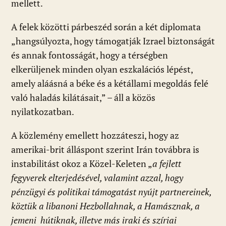
mellett.
A felek közötti párbeszéd során a két diplomata
„hangsúlyozta, hogy támogatják Izrael biztonságát
és annak fontosságát, hogy a térségben
elkerüljenek minden olyan eszkalációs lépést,
amely aláásná a béke és a kétállami megoldás felé
való haladás kilátásait,” – áll a közös
nyilatkozatban.
A közlemény emellett hozzáteszi, hogy az
amerikai-brit álláspont szerint Irán továbbra is
instabilitást okoz a Közel-Keleten „
a fejlett
fegyverek elterjedésével, valamint azzal, hogy
pénzügyi és politikai támogatást nyújt partnereinek,
köztük a libanoni Hezbollahnak, a Hamásznak, a
jemeni hútiknak, illetve más iraki és szíriai