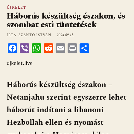
ÚJKELET
Háborús készültség északon, és
szombat esti tüntetések
ÍRTA: SZÁNTÓ ISTVÁN ·
2024.09.15.
F
Vi
W
R
E
Pr
O
ac
b
h
e
m
in
ss
ujkelet.live
e
er
at
d
ai
t
za
b
s
di
l
m
Háborús készültség északon –
o
A
t
e
o
p
g
Netanjahu szerint egyszerre lehet
k
p
háborút indítani a libanoni
Hezbollah ellen és nyomást