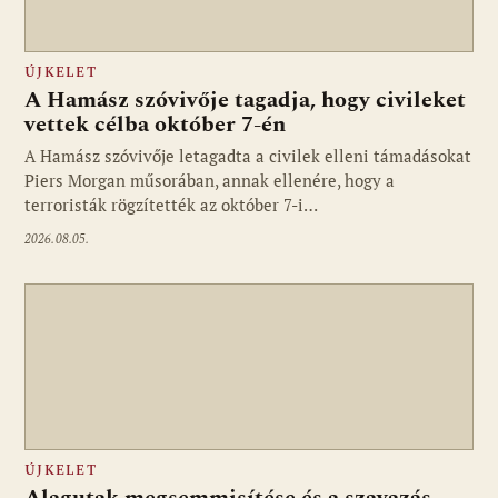
ÚJKELET
A Hamász szóvivője tagadja, hogy civileket
vettek célba október 7-én
A Hamász szóvivője letagadta a civilek elleni támadásokat
Piers Morgan műsorában, annak ellenére, hogy a
terroristák rögzítették az október 7-i…
2026.08.05.
ÚJKELET
Alagutak megsemmisítése és a szavazás