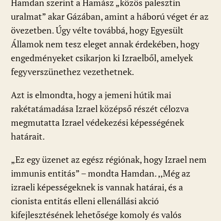
Hamdan szerint a Hamász „közös palesztin
uralmat” akar Gázában, amint a háború véget ér az
övezetben. Úgy vélte továbbá, hogy Egyesült
Államok nem tesz eleget annak érdekében, hogy
engedményeket csikarjon ki Izraelből, amelyek
fegyverszünethez vezethetnek.
Azt is elmondta, hogy a jemeni hútik mai
rakétatámadása Izrael középső részét célozva
megmutatta Izrael védekezési képességének
határait.
„Ez egy üzenet az egész régiónak, hogy Izrael nem
immunis entitás” – mondta Hamdan. ,,Még az
izraeli képességeknek is vannak határai, és a
cionista entitás elleni ellenállási akció
kifejlesztésének lehetősége komoly és valós