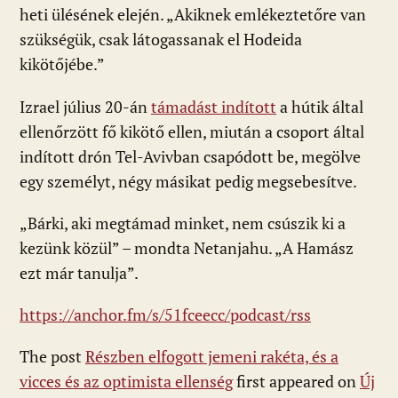
heti ülésének elején. „Akiknek emlékeztetőre van
szükségük, csak látogassanak el Hodeida
kikötőjébe.”
Izrael július 20-án
támadást indított
a hútik által
ellenőrzött fő kikötő ellen, miután a csoport által
indított drón Tel-Avivban csapódott be, megölve
egy személyt, négy másikat pedig megsebesítve.
„Bárki, aki megtámad minket, nem csúszik ki a
kezünk közül” – mondta Netanjahu. „A Hamász
ezt már tanulja”.
https://anchor.fm/s/51fceecc/podcast/rss
The post
Részben elfogott jemeni rakéta, és a
vicces és az optimista ellenség
first appeared on
Új