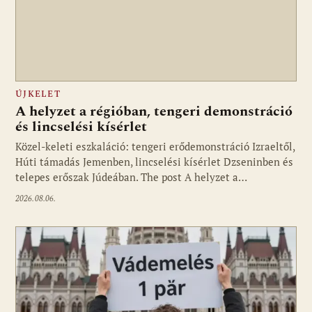
ÚJKELET
A helyzet a régióban, tengeri demonstráció
és lincselési kísérlet
Közel-keleti eszkaláció: tengeri erődemonstráció Izraeltől,
Húti támadás Jemenben, lincselési kísérlet Dzseninben és
telepes erőszak Júdeában. The post A helyzet a…
2026.08.06.