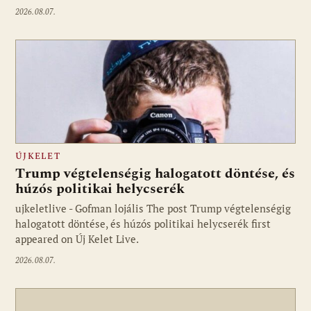
2026.08.07.
ÚJKELET
Trump végtelenségig halogatott döntése, és
húzós politikai helycserék
ujkeletlive - Gofman lojális The post Trump végtelenségig
Fotó: ujkelet.live
halogatott döntése, és húzós politikai helycserék first
appeared on Új Kelet Live.
2026.08.07.