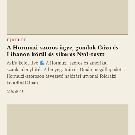
ÚJKELET
A Hormuzi-szoros ügye, gondok Gáza és
Libanon körül és sikeres Nyíl-teszt
Avi/ujkelet.live
A Hormuzi-szoros és amerikai
szankcióenyhítés A lényeg: Irán és Omán megállapodott a
Hormuzi-szoroson átvezető hajózási útvonal földrajzi
koordinátáiban.…
2026.08.05.