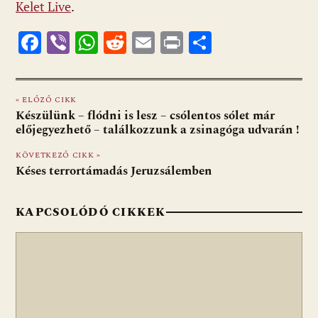
Kelet Live
.
F
Vi
W
R
E
Pr
O
ac
b
h
e
m
in
ss
e
er
at
d
ai
t
za
« ELŐZŐ CIKK
b
s
di
l
m
Készülünk – flódni is lesz – csólentos sólet már
o
A
t
e
előjegyezhető – találkozzunk a zsinagóga udvarán !
o
p
g
KÖVETKEZŐ CIKK »
Késes terrortámadás Jeruzsálemben
k
p
KAPCSOLÓDÓ CIKKEK