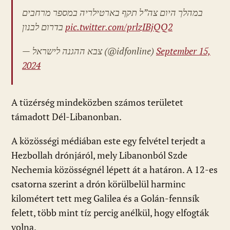
במהלך היום צה”ל תקף בארטילריה במספר מרחבים
בדרום לבנון
pic.twitter.com/prlzIBjQQ2
— צבא ההגנה לישראל (@idfonline)
September 15,
2024
A tüzérség mindeközben számos területet
támadott Dél-Libanonban.
A közösségi médiában este egy felvétel terjedt a
Hezbollah drónjáról, mely Libanonból Szde
Nechemia közösségnél lépett át a határon. A 12-es
csatorna szerint a drón körülbelül harminc
kilométert tett meg Galilea és a Golán-fennsík
felett, több mint tíz percig anélkül, hogy elfogták
volna.