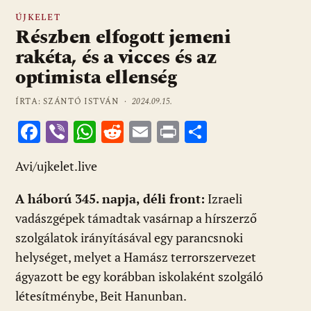
ÚJKELET
Részben elfogott jemeni
rakéta, és a vicces és az
optimista ellenség
ÍRTA: SZÁNTÓ ISTVÁN ·
2024.09.15.
F
Vi
W
R
E
Pr
O
ac
b
h
e
m
in
ss
Avi/ujkelet.live
e
er
at
d
ai
t
za
b
s
di
l
m
A háború 345. napja, déli front:
Izraeli
o
A
t
e
vadászgépek támadtak vasárnap a hírszerző
o
p
g
szolgálatok irányításával egy parancsnoki
helységet, melyet a Hamász terrorszervezet
k
p
ágyazott be egy korábban iskolaként szolgáló
létesítménybe, Beit Hanunban.