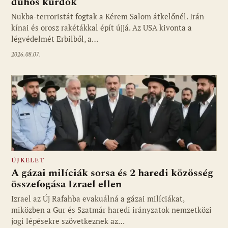
dühös kurdok
Nukba-terroristát fogtak a Kérem Salom átkelőnél. Irán
kínai és orosz rakétákkal épít újjá. Az USA kivonta a
légvédelmét Erbilből, a…
2026.08.07.
ÚJKELET
A gázai milíciák sorsa és 2 haredi közösség
összefogása Izrael ellen
Izrael az Új Rafahba evakuálná a gázai milíciákat,
miközben a Gur és Szatmár haredi irányzatok nemzetközi
jogi lépésekre szövetkeznek az…