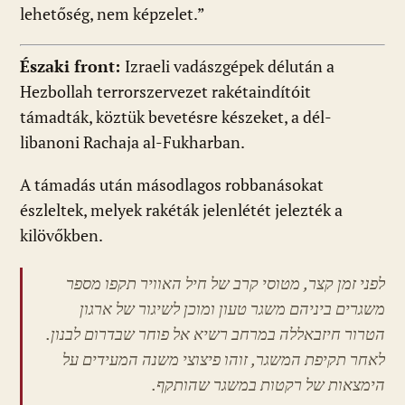
lehetőség, nem képzelet.”
Északi front:
Izraeli vadászgépek délután a
Hezbollah terrorszervezet rakétaindítóit
támadták, köztük bevetésre készeket, a dél-
libanoni Rachaja al-Fukharban.
A támadás után másodlagos robbanásokat
észleltek, melyek rakéták jelenlétét jelezték a
kilövőkben.
לפני זמן קצר, מטוסי קרב של חיל האוויר תקפו מספר
משגרים ביניהם משגר טעון ומוכן לשיגור של ארגון
הטרור חיזבאללה במרחב רשיא אל פוחר שבדרום לבנון.
לאחר תקיפת המשגר, זוהו פיצוצי משנה המעידים על
הימצאות של רקטות במשגר שהותקף.