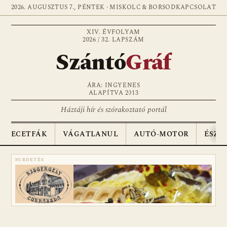
2026. AUGUSZTUS 7., PÉNTEK · MISKOLC & BORSOD
KAPCSOLAT
XIV. ÉVFOLYAM
2026 / 32. LAPSZÁM
Szántó
Gráf
ÁRA: INGYENES
ALAPÍTVA 2013
Háztáji hír és szórakoztató portál
ECETFÁK
VÁGATLANUL
AUTÓ-MOTOR
ÉSZA
HIRDETÉS