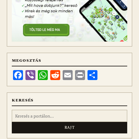
MEGOSZTÁS
Facebook
Viber
WhatsApp
Reddit
Email
Print
Ossza
meg
KERESÉS
Keresés: