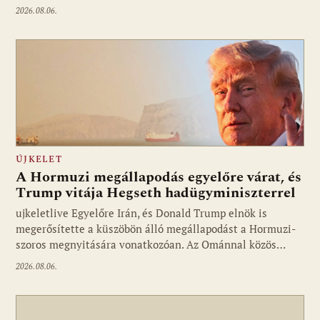
2026.08.06.
ÚJKELET
A Hormuzi megállapodás egyelőre várat, és
Trump vitája Hegseth hadügyminiszterrel
ujkeletlive Egyelőre Irán, és Donald Trump elnök is
Fotó: ujkelet.live
megerősítette a küszöbön álló megállapodást a Hormuzi-
szoros megnyitására vonatkozóan. Az Ománnal közös…
2026.08.06.