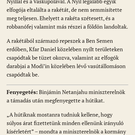
Nyíllal és a Vaskupolával. A Nyíl legalább egyik
elfogója eltalálta a rakétát, de nem semmisítette
meg teljesen. Ehelyett a rakéta szétesett, és a
robbanófej valamint más részei a földön landoltak.
A rakétából származó repeszek a Ben Semen
erdőben, Kfar Daniel közelében nyílt területeken
csapódtak be tüzet okozva, valamint az elfogók
darabjai a Modi’in közelében lévő vasútállomáson
csapódtak be.
Fenyegetés:
Binjámin Netanjahu miniszterelnök
a támadás után megfenyegette a hútikat.
„A hútiknak mostanra tudniuk kellene, hogy
súlyos árat fizettetünk minden ellenünk irányuló
kísérletért” – mondta a miniszterelnök a kormány