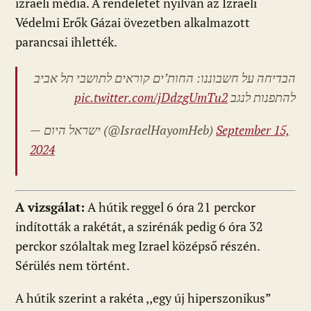
izraeli média. A rendeletet nyilván az Izraeli
Védelmi Erők Gázai övezetben alkalmazott
parancsai ihlették.
הבדיחה על חשבוננו: החות’ים קוראים לתושבי תל אביב
pic.twitter.com/jDdzgUmTu2
להתפנות לנגב
— ישראל היום (@IsraelHayomHeb)
September 15,
2024
A vizsgálat:
A hútik reggel 6 óra 21 perckor
indították a rakétát, a szirénák pedig 6 óra 32
perckor szólaltak meg Izrael középső részén.
Sérülés nem történt.
A hútik szerint a rakéta ,,egy új hiperszonikus”