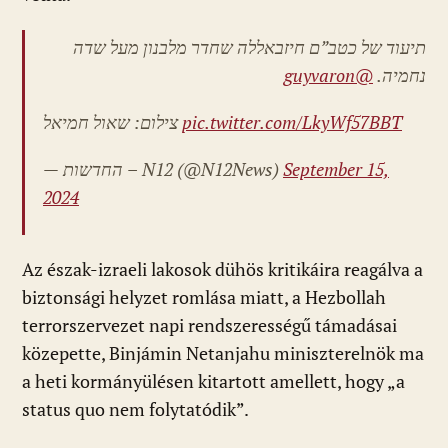
תיעוד של כטב”ם חיזבאללה שחדר מלבנון מעל שדה
@guyvaron
נחמיה.
צילום: שאול חמיאל
pic.twitter.com/LkyWf57BBT
— החדשות – N12 (@N12News)
September 15,
2024
Az észak-izraeli lakosok dühös kritikáira reagálva a
biztonsági helyzet romlása miatt, a Hezbollah
terrorszervezet napi rendszerességű támadásai
közepette, Binjámin Netanjahu miniszterelnök ma
a heti kormányülésen kitartott amellett, hogy „a
status quo nem folytatódik”.