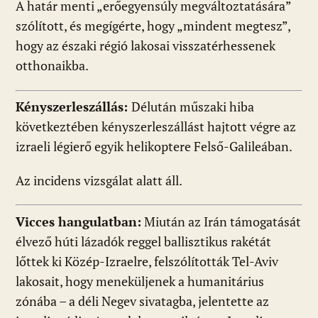
A határ menti „erőegyensúly megváltoztatására”
szólított, és megígérte, hogy „mindent megtesz”,
hogy az északi régió lakosai visszatérhessenek
otthonaikba.
Kényszerleszállás:
Délután műszaki hiba
következtében kényszerleszállást hajtott végre az
izraeli légierő egyik helikoptere Felső-Galileában.
Az incidens vizsgálat alatt áll.
Vicces hangulatban:
Miután az Irán támogatását
élvező húti lázadók reggel ballisztikus rakétát
lőttek ki Közép-Izraelre, felszólították Tel-Aviv
lakosait, hogy meneküljenek a humanitárius
zónába – a déli Negev sivatagba, jelentette az