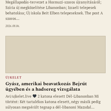
Megállapodás-tervezet a Hormuzi-szoros újranyitásáról;
Szíria új megközelítése Libanonban; Izraeli telepesek
behatolása; Új iskola Beit Elben telepeseknek. The post A
szoros…
2026.08.06.
ÚJKELET
Gyász, amerikai beavatkozás Bejrút
ügyében és a hadsereg vizsgálata
Avi/ujkelet.live
2 katona elesett Dél-Libanonban Mi
történt: Két tartalékos katona elesett, négy másik pedig
súlyosan megsérült tegnap a dél-libanoni Mazsdal…