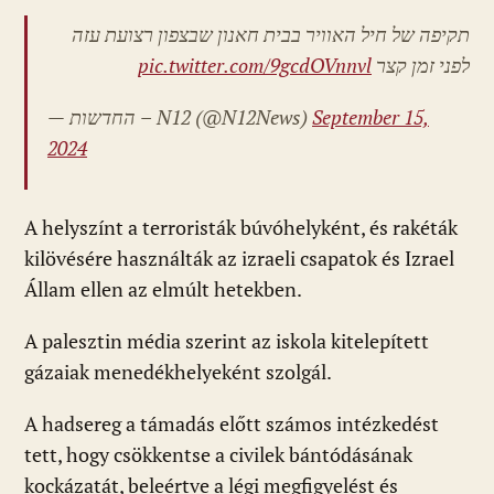
תקיפה של חיל האוויר בבית חאנון שבצפון רצועת עזה
pic.twitter.com/9gcdOVnnvl
לפני זמן קצר
— החדשות – N12 (@N12News)
September 15,
2024
A helyszínt a terroristák búvóhelyként, és rakéták
kilövésére használták az izraeli csapatok és Izrael
Állam ellen az elmúlt hetekben.
A palesztin média szerint az iskola kitelepített
gázaiak menedékhelyeként szolgál.
A hadsereg a támadás előtt számos intézkedést
tett, hogy csökkentse a civilek bántódásának
kockázatát, beleértve a légi megfigyelést és