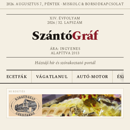
2026. AUGUSZTUS 7., PÉNTEK · MISKOLC & BORSOD
KAPCSOLAT
XIV. ÉVFOLYAM
2026 / 32. LAPSZÁM
Szántó
Gráf
ÁRA: INGYENES
ALAPÍTVA 2013
Háztáji hír és szórakoztató portál
ECETFÁK
VÁGATLANUL
AUTÓ-MOTOR
ÉSZA
HIRDETÉS