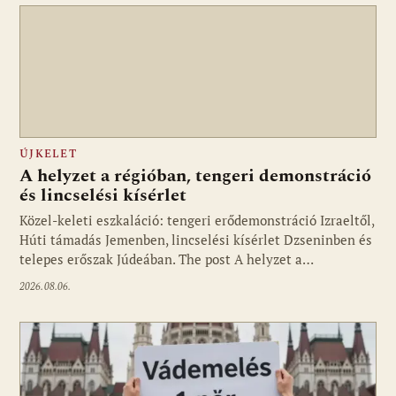
ÚJKELET
A helyzet a régióban, tengeri demonstráció
és lincselési kísérlet
Közel-keleti eszkaláció: tengeri erődemonstráció Izraeltől,
Húti támadás Jemenben, lincselési kísérlet Dzseninben és
telepes erőszak Júdeában. The post A helyzet a…
2026.08.06.