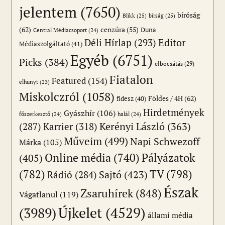
jelentem
(7650)
bíróság
Blikk
(25)
bírság
(25)
(62)
cenzúra
(55)
Duna
Central Médiacsoport
(24)
Editor
Déli Hírlap
(293)
Médiaszolgáltató
(41)
Egyéb
(6751)
Picks
(384)
elbocsátás
(29)
Fiatalon
Featured
(154)
elhunyt
(23)
Miskolczról
(1058)
Földes / 4H
(62)
fidesz
(40)
Hirdetmények
Gyászhír
(106)
főszerkesztő
(24)
halál
(24)
(287)
Karrier
(318)
Kerényi László
(363)
Műveim
(499)
Napi Schwezoff
Márka
(105)
Online média
(740)
Pályázatok
(405)
(782)
TV
(798)
Sajtó
(423)
Rádió
(284)
Észak
Zsaruhírek
(848)
Vágatlanul
(119)
Újkelet
(4529)
(3989)
állami média