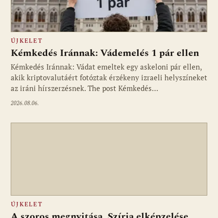
ÚJKELET
Kémkedés Iránnak: Vádemelés 1 pár ellen
Kémkedés Iránnak: Vádat emeltek egy askeloni pár ellen,
akik kriptovalutáért fotóztak érzékeny izraeli helyszíneket
az iráni hírszerzésnek. The post Kémkedés…
2026.08.06.
ÚJKELET
A szoros megnyitása, Szíria elképzelése