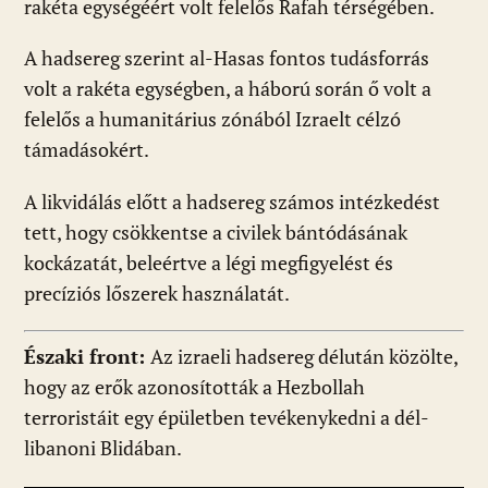
rakéta egységéért volt felelős Rafah térségében.
A hadsereg szerint al-Hasas fontos tudásforrás
volt a rakéta egységben, a háború során ő volt a
felelős a humanitárius zónából Izraelt célzó
támadásokért.
A likvidálás előtt a hadsereg számos intézkedést
tett, hogy csökkentse a civilek bántódásának
kockázatát, beleértve a légi megfigyelést és
precíziós lőszerek használatát.
Északi front:
Az izraeli hadsereg délután közölte,
hogy az erők azonosították a Hezbollah
terroristáit egy épületben tevékenykedni a dél-
libanoni Blidában.