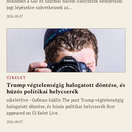
miközben a Gur és Szatmár haredi irányzatok nemzetközi
jogi lépésekre szövetkeznek az…
2026.08.07.
ÚJKELET
Trump végtelenségig halogatott döntése, és
húzós politikai helycserék
ujkeletlive - Gofman lojális The post Trump végtelenségig
Fotó: ujkelet.live
halogatott döntése, és húzós politikai helycserék first
appeared on Új Kelet Live.
2026.08.07.