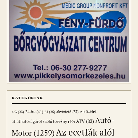
KATEGÓRIÁK
24.hu
(41)
akvizíció
(37)
A közélet
AI
(25)
4iG
(23)
Autó-
ATV
(83)
átláthatóságáról szóló törvény
(40)
Az ecetfák alól
Motor
(1259)