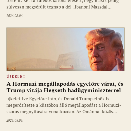
történt: Két tartalékos katona elesett, négy másik pedig
súlyosan megsérült tegnap a dél-libanoni Mazsdal…
2026.08.06.
ÚJKELET
A Hormuzi megállapodás egyelőre várat, és
Trump vitája Hegseth hadügyminiszterrel
ujkeletlive Egyelőre Irán, és Donald Trump elnök is
Fotó: ujkelet.live
megerősítette a küszöbön álló megállapodást a Hormuzi-
szoros megnyitására vonatkozóan. Az Ománnal közös…
2026.08.06.