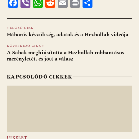
F
Vi
W
R
E
Pr
O
ac
b
h
e
m
in
ss
e
er
at
d
ai
t
za
« ELŐZŐ CIKK
b
s
di
l
m
Háborús készültség, adatok és a Hezbollah videója
o
A
t
e
KÖVETKEZŐ CIKK »
o
p
g
A Sabak meghiúsította a Hezbollah robbantásos
merényletét, és jött a válasz
k
p
KAPCSOLÓDÓ CIKKEK
ÚJKELET