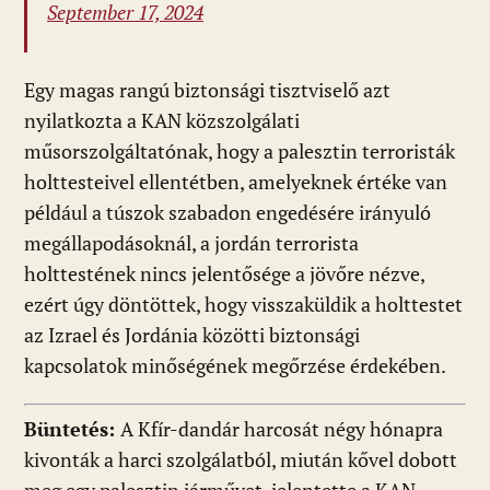
September 17, 2024
Egy magas rangú biztonsági tisztviselő azt
nyilatkozta a KAN közszolgálati
műsorszolgáltatónak, hogy a palesztin terroristák
holttesteivel ellentétben, amelyeknek értéke van
például a túszok szabadon engedésére irányuló
megállapodásoknál, a jordán terrorista
holttestének nincs jelentősége a jövőre nézve,
ezért úgy döntöttek, hogy visszaküldik a holttestet
az Izrael és Jordánia közötti biztonsági
kapcsolatok minőségének megőrzése érdekében.
Büntetés:
A Kfír-dandár harcosát négy hónapra
kivonták a harci szolgálatból, miután kővel dobott