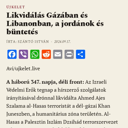
ÚJKELET
Likvidálás Gázában és
Libanonban, a jordánok és
büntetés
ÍRTA: SZÁNTÓ ISTVÁN ·
2024.09.17.
F
Vi
W
R
E
Pr
O
ac
b
h
e
m
in
ss
Avi/ujkelet.live
e
er
at
d
ai
t
za
b
s
di
l
m
A háború 347. napja, déli front:
Az Izraeli
o
A
t
e
Védelmi Erők tegnap a hírszerző szolgálatok
o
p
g
irányításával drónnal likvidálta Ahmed Ajes
Szalama al-Hasas terroristát a dél-gázai Khan
k
p
Juneszben, a humanitárius zóna területén. Al-
Hasas a Palesztin Iszlám Dzsihád terrorszervezet