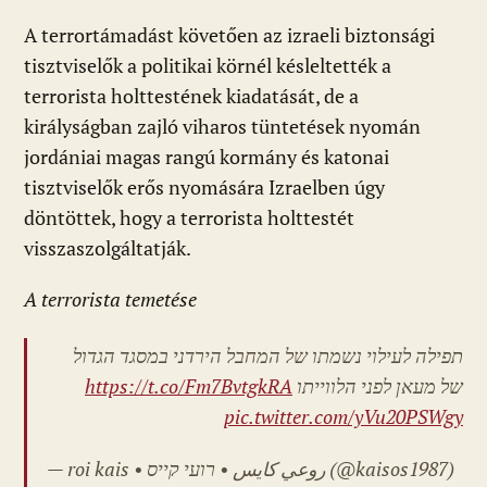
A terrortámadást követően az izraeli biztonsági
tisztviselők a politikai körnél késleltették a
terrorista holttestének kiadatását, de a
királyságban zajló viharos tüntetések nyomán
jordániai magas rangú kormány és katonai
tisztviselők erős nyomására Izraelben úgy
döntöttek, hogy a terrorista holttestét
visszaszolgáltatják.
A terrorista temetése
תפילה לעילוי נשמתו של המחבל הירדני במסגד הגדול
https://t.co/Fm7BvtgkRA
של מעאן לפני הלווייתו
pic.twitter.com/yVu20PSWgy
— roi kais • روعي كايس • רועי קייס (@kaisos1987)