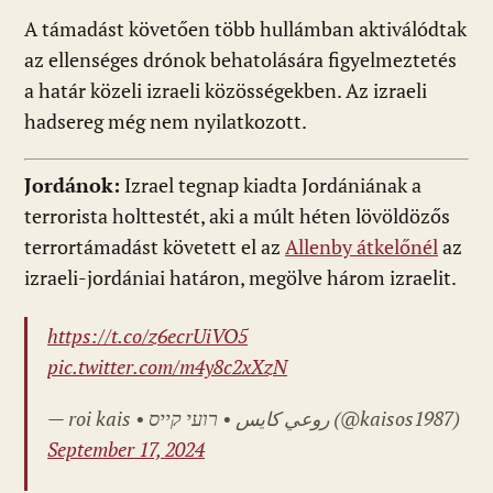
A támadást követően több hullámban aktiválódtak
az ellenséges drónok behatolására figyelmeztetés
a határ közeli izraeli közösségekben. Az izraeli
hadsereg még nem nyilatkozott.
Jordánok:
Izrael tegnap kiadta Jordániának a
terrorista holttestét, aki a múlt héten lövöldözős
terrortámadást követett el az
Allenby átkelőnél
az
izraeli-jordániai határon, megölve három izraelit.
https://t.co/z6ecrUiVO5
pic.twitter.com/m4y8c2xXzN
— roi kais • روعي كايس • רועי קייס (@kaisos1987)
September 17, 2024