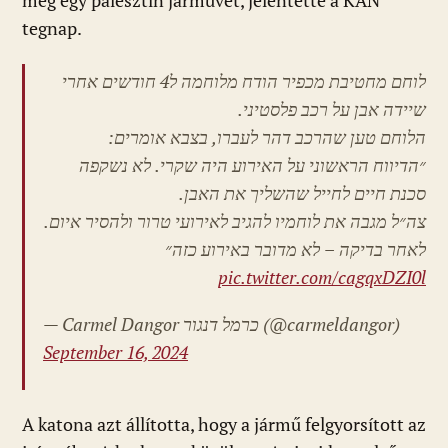
meg egy palesztin járművet, jelentette a KAN
tegnap.
לוחם מחטיבת מכפיר הודח מלוחמה ל4 חודשים אחרי
שיידה אבן על רכב פלסטיני.
הלוחם טען שהרכב דהר לעברו, בצבא אומרים:
״הדיווח הראשוני על האירוע היה שקרי. לא נשקפה
סכנת חיים לחייל שהשליך את האבן.
צה״ל מגבה את לוחמיו להגיב לאירועי טרור ולהסיר איום.
לאחר בדיקה – לא מדובר באירוע כזה״
pic.twitter.com/cagqxDZI0l
— Carmel Dangor כרמל דנגור (@carmeldangor)
September 16, 2024
A katona azt állította, hogy a jármű felgyorsított az