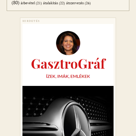
(80)
átszervezés
(26)
árbevétel
(21)
átalakítás
(22)
HIRDETÉS