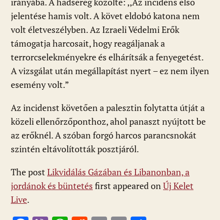
irányába. A hadsereg közölte: ,,Az incidens első
jelentése hamis volt. A követ eldobó katona nem
volt életveszélyben. Az Izraeli Védelmi Erők
támogatja harcosait, hogy reagáljanak a
terrorcselekményekre és elhárítsák a fenyegetést.
A vizsgálat után megállapítást nyert – ez nem ilyen
esemény volt.”
Az incidenst követően a palesztin folytatta útját a
közeli ellenőrzőponthoz, ahol panaszt nyújtott be
az erőknél. A szóban forgó harcos parancsnokát
szintén eltávolították posztjáról.
The post
Likvidálás Gázában és Libanonban, a
jordánok és büntetés
first appeared on
Új Kelet
Live
.