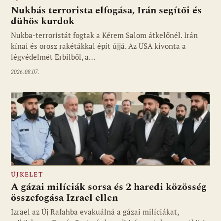
Nukbás terrorista elfogása, Irán segítői és
dühös kurdok
Nukba-terroristát fogtak a Kérem Salom átkelőnél. Irán
kínai és orosz rakétákkal épít újjá. Az USA kivonta a
légvédelmét Erbilből, a…
2026.08.07.
ÚJKELET
A gázai milíciák sorsa és 2 haredi közösség
összefogása Izrael ellen
Izrael az Új Rafahba evakuálná a gázai milíciákat,