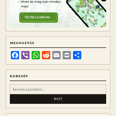
MEGOSZTÁS
Facebook
Viber
WhatsApp
Reddit
Email
Print
Ossza
meg
KERESÉS
Keresés: