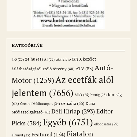
KATEGÓRIÁK
24.hu
(41)
akvizíció
(37)
A közélet
AI
(25)
4iG
(23)
Autó-
ATV
(83)
átláthatóságáról szóló törvény
(40)
Az ecetfák alól
Motor
(1259)
jelentem
(7656)
bíróság
Blikk
(25)
bírság
(25)
(62)
cenzúra
(55)
Duna
Central Médiacsoport
(24)
Editor
Déli Hírlap
(293)
Médiaszolgáltató
(41)
Egyéb
(6751)
Picks
(384)
elbocsátás
(29)
Fiatalon
Featured
(154)
elhunyt
(23)