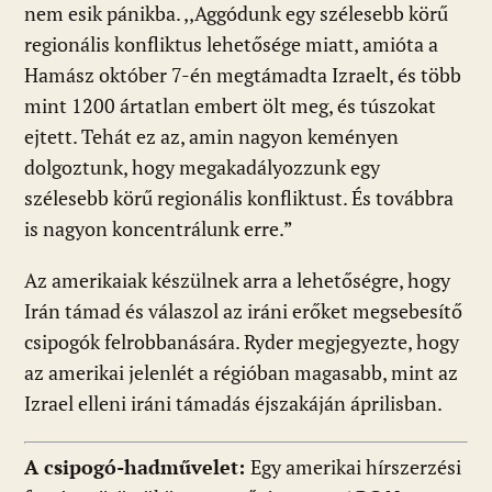
nem esik pánikba. ,,Aggódunk egy szélesebb körű
regionális konfliktus lehetősége miatt, amióta a
Hamász október 7-én megtámadta Izraelt, és több
mint 1200 ártatlan embert ölt meg, és túszokat
ejtett. Tehát ez az, amin nagyon keményen
dolgoztunk, hogy megakadályozzunk egy
szélesebb körű regionális konfliktust. És továbbra
is nagyon koncentrálunk erre.”
Az amerikaiak készülnek arra a lehetőségre, hogy
Irán támad és válaszol az iráni erőket megsebesítő
csipogók felrobbanására. Ryder megjegyezte, hogy
az amerikai jelenlét a régióban magasabb, mint az
Izrael elleni iráni támadás éjszakáján áprilisban.
A csipogó-hadművelet:
Egy amerikai hírszerzési