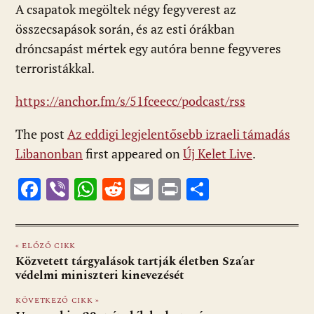
A csapatok megöltek négy fegyverest az
összecsapások során, és az esti órákban
dróncsapást mértek egy autóra benne fegyveres
terroristákkal.
https://anchor.fm/s/51fceecc/podcast/rss
The post
Az eddigi legjelentősebb izraeli támadás
Libanonban
first appeared on
Új Kelet Live
.
F
Vi
W
R
E
Pr
O
ac
b
h
e
m
in
ss
e
er
at
d
ai
t
za
« ELŐZŐ CIKK
b
s
di
l
m
Közvetett tárgyalások tartják életben Sza’ar
o
A
t
e
védelmi miniszteri kinevezését
o
p
g
KÖVETKEZŐ CIKK »