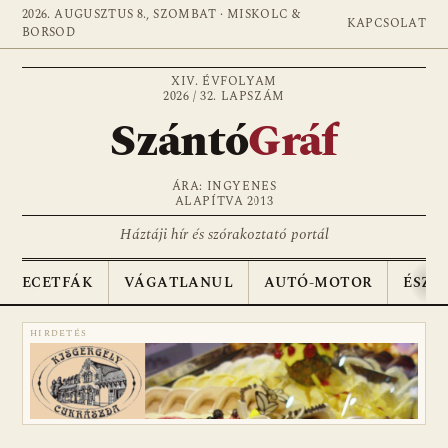
2026. AUGUSZTUS 8., SZOMBAT · MISKOLC &
KAPCSOLAT
BORSOD
XIV. ÉVFOLYAM
2026 / 32. LAPSZÁM
Szántó
Gráf
ÁRA: INGYENES
ALAPÍTVA 2013
Háztáji hír és szórakoztató portál
ECETFÁK
VÁGATLANUL
AUTÓ-MOTOR
ÉSZA
HIRDETÉS