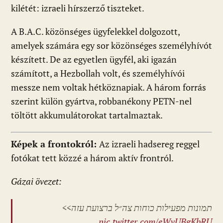
kilétét: izraeli hírszerző tiszteket.
A B.A.C. közönséges ügyfelekkel dolgozott,
amelyek számára egy sor közönséges személyhívót
készített. De az egyetlen ügyfél, aki igazán
számított, a Hezbollah volt, és személyhívói
messze nem voltak hétköznapiak. A három forrás
szerint külön gyártva, robbanékony PETN-nel
töltött akkumulátorokat tartalmaztak.
Képek a frontokról:
Az izraeli hadsereg reggel
fotókat tett közzé a három aktív frontról.
Gázai övezet:
תמונות מפעילות כוחות צה״ל ברצועת עזה>>
pic.twitter.com/eWvUBgKbRU