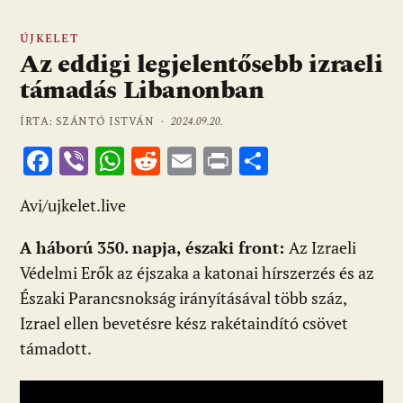
ÚJKELET
Az eddigi legjelentősebb izraeli
támadás Libanonban
ÍRTA: SZÁNTÓ ISTVÁN ·
2024.09.20.
F
Vi
W
R
E
Pr
O
ac
b
h
e
m
in
ss
Avi/ujkelet.live
e
er
at
d
ai
t
za
b
s
di
l
m
A háború 350. napja, északi front:
Az Izraeli
o
A
t
e
Védelmi Erők az éjszaka a katonai hírszerzés és az
o
p
g
Északi Parancsnokság irányításával több száz,
Izrael ellen bevetésre kész rakétaindító csövet
k
p
támadott.