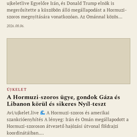
ujkeletlive Egyelőre Irán, és Donald Trump elnök is
Fotó: ujkelet.live
megerősítette a küszöbön álló megállapodást a Hormuzi-
szoros megnyitására vonatkozóan. Az Ománnal közös…
2026.08.06.
ÚJKELET
A Hormuzi-szoros ügye, gondok Gáza és
Libanon körül és sikeres Nyíl-teszt
Avi/ujkelet.live
A Hormuzi-szoros és amerikai
szankcióenyhítés A lényeg: Irán és Omán megállapodott a
Hormuzi-szoroson átvezető hajózási útvonal földrajzi
koordinátáiban.…