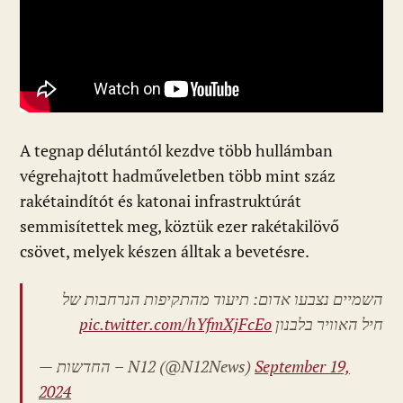
A tegnap délutántól kezdve több hullámban
végrehajtott hadműveletben több mint száz
rakétaindítót és katonai infrastruktúrát
semmisítettek meg, köztük ezer rakétakilövő
csövet, melyek készen álltak a bevetésre.
השמיים נצבעו אדום: תיעוד מהתקיפות הנרחבות של
pic.twitter.com/hYfmXjFcEo
חיל האוויר בלבנון
— החדשות – N12 (@N12News)
September 19,
2024