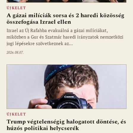
ÚJKELET
A gázai milíciák sorsa és 2 haredi közösség
összefogása Izrael ellen
Izrael az Új Rafahba evakuálná a gázai milíciákat,
miközben a Gur és Szatmár haredi irányzatok nemzetközi
jogi lépésekre szövetkeznek az…
2026.08.07.
ÚJKELET
Trump végtelenségig halogatott döntése, és
húzós politikai helycserék