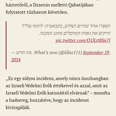
háztetőről, a Dzsenin melletti Qabatijában
folytatott tűzharcot követően.
תספרו אחד שתיים ושלוש, בקבאטיה: לוחמי צה”ל
זורקים את גופות המחבלים מהגג המבנה.
pic.twitter.com/O1Xzt8Sn7J
— מה חדש. What’s new
(@Gloz111)
September 19,
2024
,,Ez egy súlyos incidens, amely nincs összhangban
az Izraeli Védelmi Erők értékeivel és azzal, amit az
Izraeli Védelmi Erők katonáitól elvárnak” – mondta
a hadsereg, hozzátéve, hogy az incidenst
kivizsgálják.