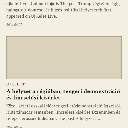
ujkeletlive - Gofman lojális The post Trump végtelenségig
Fotó: ujkelet.live
halogatott döntése, és húzós politikai helycserék first
appeared on Új Kelet Live.
2026.08.07.
ÚJKELET
A helyzet a régióban, tengeri demonstráció
és lincselési kísérlet
Közel-keleti eszkaláció: tengeri erődemonstráció Izraeltől,
Húti támadás Jemenben, lincselési kísérlet Dzseninben és
telepes erőszak Júdeában. The post A helyzet a…
2026.08.06.