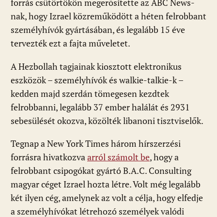
forrás csütörtökön megerősítette az ABC News-
nak, hogy Izrael közreműködött a héten felrobbant
személyhívók gyártásában, és legalább 15 éve
tervezték ezt a fajta műveletet.
A Hezbollah tagjainak kiosztott elektronikus
eszközök – személyhívók és walkie-talkie-k –
kedden majd szerdán tömegesen kezdtek
felrobbanni, legalább 37 ember halálát és 2931
sebesülését okozva, közölték libanoni tisztviselők.
Tegnap a New York Times három hírszerzési
forrásra hivatkozva
arról számolt be
, hogy a
felrobbant csipogókat gyártó B.A.C. Consulting
magyar céget Izrael hozta létre. Volt még legalább
két ilyen cég, amelynek az volt a célja, hogy elfedje
a személyhívókat létrehozó személyek valódi