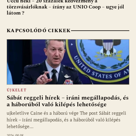
Uccu neki – 20 százalék kedvezmény a
k
p
törzsvásárlóknak – írány az UNIO Coop – ugye jól
látom ?
KAPCSOLÓDÓ CIKKEK
ÚJKELET
Sábát reggeli hírek – iráni megállapodás, és
a háborúból való kilépés lehetősége
ujkeletlive Caine és a háború vége The post Sábát reggeli
Fotó: ujkelet.live
hírek – iráni megállapodás, és a háborúból való kilépés
lehetősége…
2026.08.08.