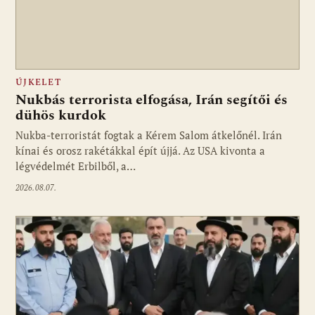
ÚJKELET
Nukbás terrorista elfogása, Irán segítői és
dühös kurdok
Nukba-terroristát fogtak a Kérem Salom átkelőnél. Irán
kínai és orosz rakétákkal épít újjá. Az USA kivonta a
légvédelmét Erbilből, a…
2026.08.07.