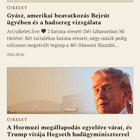
ÚJKELET
Gyász, amerikai beavatkozás Bejrút
ügyében és a hadsereg vizsgálata
Avi/ujkelet.live
2 katona elesett Dél-Libanonban Mi
történt: Két tartalékos katona elesett, négy másik pedig
súlyosan megsérült tegnap a dél-libanoni Mazsdal…
2026.08.06.
ÚJKELET
A Hormuzi megállapodás egyelőre várat, és
Trump vitája Hegseth hadügyminiszterrel