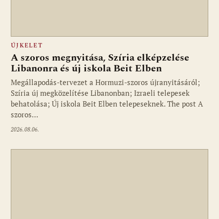
ÚJKELET
A szoros megnyitása, Szíria elképzelése
Libanonra és új iskola Beit Elben
Megállapodás-tervezet a Hormuzi-szoros újranyitásáról;
Szíria új megközelítése Libanonban; Izraeli telepesek
behatolása; Új iskola Beit Elben telepeseknek. The post A
szoros…
2026.08.06.