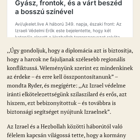
,,Úgy gondoljuk, hogy a diplomácia azt is biztosítja,
hogy a harcok ne fajuljanak szélesebb regionális
konfliktussá. Véleményünk szerint ez mindenkinek
az érdeke – és erre kell összpontosítanunk” –
mondta Ryder, és megígérte: ,,Az Izrael védelme
iránti elkötelezettségünk szilaszilard és erős, azt
hiszem, ezt bebizonyítottuk – és továbbra is
biztonsági segítséget nyújtunk Izraelnek”.
Az Izrael és a Hezbollah közötti háborútól való
félelem kapcsán világossá tette, hogy a kormány